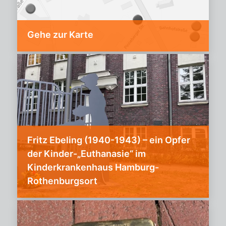
Gehe zur Karte
Fritz Ebeling (1940-1943) – ein Opfer
der Kinder-„Euthanasie“ im
Kinderkrankenhaus Hamburg-
Rothenburgsort