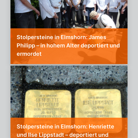
Stolpersteine in Elmshorn: James
Philipp – in hohem Alter deportiert und
ermordet
Stolpersteine in Elmshorn: Henriette
und Ilse Lippstadt – deportiert und