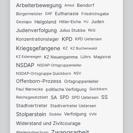
Arbeiterbewegung
Bendorf
Armut
Euthanasie
Bürgermeister
Friedrichsgabe
DAF
Helgoland
Juden
Gestapo
Hitler-Eiche
HJ
Judenverfolgung
Kolz
Julius Stubbe
KPD
Konzentrationslager
KPD Uetersen
Kriegsgefangene
KZ Buchenwald
KZ
KZ Neuengamme
Lührs
Magistrat
KZ Esterwegen
NSDAP
NSDAP-Ortsgruppenleiter
NSV
NSDAP-Ortsgruppe Quickborn
Offenborn-Prozess
Ortsgruppenleiter
Paul Warnecke
politische Verfolgung
Quickborn
SS
SA
SPD
SPD Uetersen
Reichsgesetzblatt
Stadtvertreter
Stadtvertreter Uetersen
Stolperstein
Verfolgung
Stubbe
VVN
Widerstand und Zivilcourage
Zwangsarbeit
Wiedergutmachung