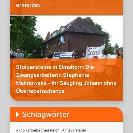
ermordet
Stolpersteine in Elmshorn: Die
Zwangsarbeiterin Stephania
Malinowska – ihr Säugling Johann ohne
Überlebenschance
Schlagwörter
Aktion arbeitsscheu Reich
Amtsvorsteher