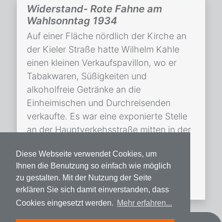
Widerstand- Rote Fahne am
Wahlsonntag 1934
Auf einer Fläche nördlich der Kirche an
der Kieler Straße hatte Wilhelm Kahle
einen kleinen Verkaufspavillon, wo er
Tabakwaren, Süßigkeiten und
alkoholfreie Getränke an die
Einheimischen und Durchreisenden
verkaufte. Es war eine exponierte Stelle
an der Hauptverkehsstraße mitten in der
Landgemeinde.[1]Landesarchiv
Diese Webseite verwendet Cookies, um
Schleswig-Holstein (LASH), Abt. 320.12
Ihnen die Benutzung so einfach wie möglich
Nr. 1253. Als am 19. August 1934 die
zu gestalten. Mit der Nutzung der Seite
Nationalsozialisten eine […]
erklären Sie sich damit einverstanden, dass
Cookies eingesetzt werden.
Mehr erfahren...