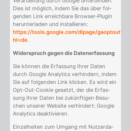
Ver­ar­bei­tung durch Goog­le un­ter­bin­den.
Dies ist mög­lich, in­dem Sie das über fol­
gen­den Link er­reich­ba­re Brow­ser-Plu­gin
her­un­ter­la­den und in­stal­lie­ren:
https://tools.google.com/dlpage/gaoptout?
hl=de
.
Widerspruch gegen die Datenerfassung
Sie kön­nen die Er­fas­sung Ih­rer Da­ten
durch Goog­le Ana­ly­tics ver­hin­dern, in­dem
Sie auf fol­gen­den Link kli­cken. Es wird ein
Opt-Out-Coo­kie ge­setzt, der die Er­fas­
sung Ih­rer Da­ten bei zu­künf­ti­gen Be­su­
chen un­se­rer Web­site ver­hin­dert: Goog­le
Ana­ly­tics de­ak­ti­vie­ren.
Ein­zel­hei­ten zum Um­gang mit Nut­zer­da­