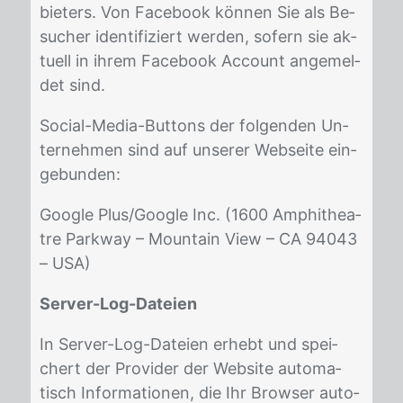
bie­ters. Von Face­book kön­nen Sie als Be­
su­cher iden­ti­fi­ziert wer­den, so­fern sie ak­
tu­ell in ih­rem Face­book Ac­count an­ge­mel­
det sind.
So­ci­al-Me­dia-But­tons der fol­gen­den Un­
ter­neh­men sind auf un­se­rer Web­sei­te ein­
ge­bun­den:
Goog­le Plus/​Goog­le Inc. (1600 Am­phi­thea­
t­re Park­way – Moun­tain View – CA 94043
– USA)
Server-Log-Dateien
In Ser­ver-Log-Da­tei­en er­hebt und spei­
chert der Pro­vi­der der Web­site au­to­ma­
tisch In­for­ma­tio­nen, die Ihr Brow­ser au­to­