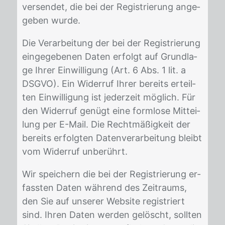
ver­sen­det, die bei der Re­gis­trie­rung an­ge­
ge­ben wur­de.
Die Ver­ar­bei­tung der bei der Re­gis­trie­rung
ein­ge­ge­be­nen Da­ten er­folgt auf Grund­la­
ge Ih­rer Ein­wil­li­gung (Art. 6 Abs. 1 lit. a
DS­GVO). Ein Wi­der­ruf Ih­rer be­reits er­teil­
ten Ein­wil­li­gung ist je­der­zeit mög­lich. Für
den Wi­der­ruf ge­nügt eine form­lo­se Mit­tei­
lung per E-Mail. Die Recht­mä­ßig­keit der
be­reits er­folg­ten Da­ten­ver­ar­bei­tung bleibt
vom Wi­der­ruf un­be­rührt.
Wir spei­chern die bei der Re­gis­trie­rung er­
fass­ten Da­ten wäh­rend des Zeit­raums,
den Sie auf un­se­rer Web­site re­gis­triert
sind. Ih­ren Da­ten wer­den ge­löscht, soll­ten