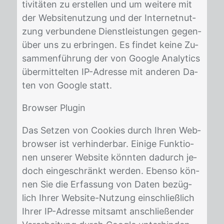
ti­vi­tä­ten zu er­stel­len und um wei­te­re mit
der Web­sitenut­zung und der In­ter­net­nut­
zung ver­bun­de­ne Dienst­leis­tun­gen ge­gen­
über uns zu er­brin­gen. Es fin­det kei­ne Zu­
sam­men­füh­rung der von Goog­le Ana­ly­tics
über­mit­tel­ten IP-Adres­se mit an­de­ren Da­
ten von Goog­le statt.
Brow­ser Plu­gin
Das Set­zen von Coo­kies durch Ih­ren Web­
brow­ser ist ver­hin­der­bar. Ei­ni­ge Funk­tio­
nen un­se­rer Web­site könn­ten da­durch je­
doch ein­ge­schränkt wer­den. Eben­so kön­
nen Sie die Er­fas­sung von Da­ten be­züg­
lich Ih­rer Web­site-Nut­zung ein­schließ­lich
Ih­rer IP-Adres­se mit­samt an­schlie­ßen­der