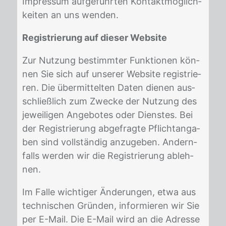
Im­pres­sum auf­ge­führ­ten Kon­takt­mög­lich­
kei­ten an uns wen­den.
Registrierung auf dieser Website
Zur Nut­zung be­stimm­ter Funk­tio­nen kön­
nen Sie sich auf un­se­rer Web­site re­gis­trie­
ren. Die über­mit­tel­ten Da­ten die­nen aus­
schließ­lich zum Zwe­cke der Nut­zung des
je­wei­li­gen An­ge­bo­tes oder Diens­tes. Bei
der Re­gis­trie­rung ab­ge­frag­te Pflicht­an­ga­
ben sind voll­stän­dig an­zu­ge­ben. An­dern­
falls wer­den wir die Re­gis­trie­rung ab­leh­
nen.
Im Fal­le wich­ti­ger Ände­run­gen, etwa aus
tech­ni­schen Grün­den, in­for­mie­ren wir Sie
per E-Mail. Die E-Mail wird an die Adres­se