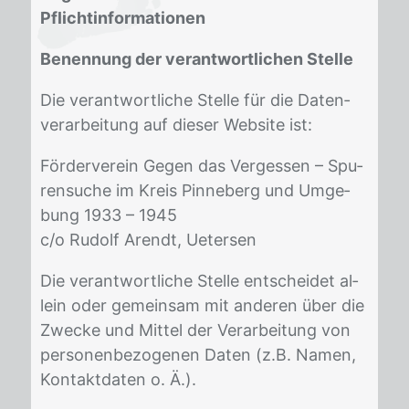
Pflichtinformationen
Benennung der verantwortlichen Stelle
Die ver­ant­wort­li­che Stel­le für die Da­ten­
ver­ar­bei­tung auf die­ser Web­site ist:
För­der­ver­ein Ge­gen das Ver­ges­sen – Spu­
ren­su­che im Kreis Pin­ne­berg und Um­ge­
bung 1933 – 1945
c/o Rudolf Arendt, Uetersen
Die ver­ant­wort­li­che Stel­le ent­schei­det al­
lein oder ge­mein­sam mit an­de­ren über die
Zwe­cke und Mit­tel der Ver­ar­bei­tung von
per­so­nen­be­zo­ge­nen Da­ten (z.B. Na­men,
Kon­takt­da­ten o. Ä.).