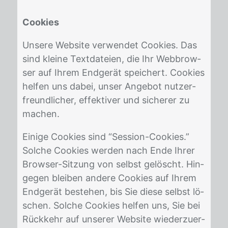
Cookies
Un­se­re Web­site ver­wen­det Coo­kies. Das
sind klei­ne Text­da­tei­en, die Ihr Web­brow­
ser auf Ih­rem End­ge­rät spei­chert. Coo­kies
hel­fen uns da­bei, un­ser An­ge­bot nut­zer­
freund­li­cher, ef­fek­ti­ver und si­che­rer zu
ma­chen.
Ei­ni­ge Coo­kies sind “Ses­si­on-Coo­kies.”
Sol­che Coo­kies wer­den nach Ende Ih­rer
Brow­ser-Sit­zung von selbst ge­löscht. Hin­
ge­gen blei­ben an­de­re Coo­kies auf Ih­rem
End­ge­rät be­ste­hen, bis Sie die­se selbst lö­
schen. Sol­che Coo­kies hel­fen uns, Sie bei
Rück­kehr auf un­se­rer Web­site wie­der­zu­er­