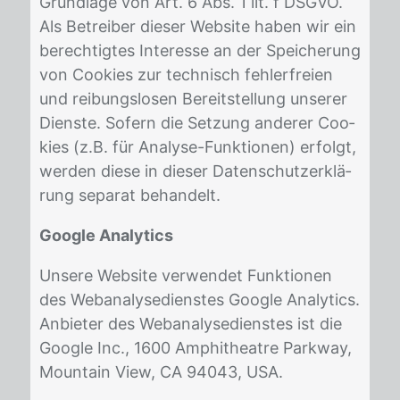
Grund­la­ge von Art. 6 Abs. 1 lit. f DS­GVO.
Als Be­trei­ber die­ser Web­site ha­ben wir ein
be­rech­tig­tes In­ter­es­se an der Spei­che­rung
von Coo­kies zur tech­nisch feh­ler­frei­en
und rei­bungs­lo­sen Be­reit­stel­lung un­se­rer
Diens­te. So­fern die Set­zung an­de­rer Coo­
kies (z.B. für Ana­ly­se-Funk­tio­nen) er­folgt,
wer­den die­se in die­ser Da­ten­schutz­er­klä­
rung se­pa­rat be­han­delt.
Google Analytics
Un­se­re Web­site ver­wen­det Funk­tio­nen
des Webana­ly­se­diens­tes Goog­le Ana­ly­tics.
An­bie­ter des Webana­ly­se­diens­tes ist die
Goog­le Inc., 1600 Am­phi­thea­t­re Park­way,
Moun­tain View, CA 94043, USA.