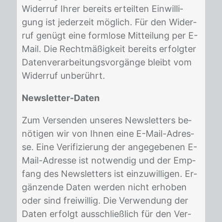
Wi­der­ruf Ih­rer be­reits er­teil­ten Ein­wil­li­
gung ist je­der­zeit mög­lich. Für den Wi­der­
ruf ge­nügt eine form­lo­se Mit­tei­lung per E-
Mail. Die Recht­mä­ßig­keit be­reits er­folg­ter
Da­ten­ver­ar­bei­tungs­vor­gän­ge bleibt vom
Wi­der­ruf un­be­rührt.
Newsletter-Daten
Zum Ver­sen­den un­se­res News­let­ters be­
nö­ti­gen wir von Ih­nen eine E-Mail-Adres­
se. Eine Ve­ri­fi­zie­rung der an­ge­ge­be­nen E-
Mail-Adres­se ist not­wen­dig und der Emp­
fang des News­let­ters ist ein­zu­wil­li­gen. Er­
gän­zen­de Da­ten wer­den nicht er­ho­ben
oder sind frei­wil­lig. Die Ver­wen­dung der
Da­ten er­folgt aus­schließ­lich für den Ver­