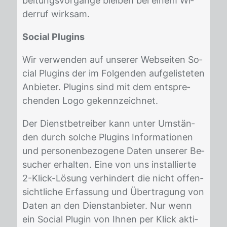
bei­tungs­vor­gän­ge blei­ben bei ei­nem Wi­
der­ruf wirk­sam.
Social Plugins
Wir ver­wen­den auf un­se­rer Web­sei­ten So­
ci­al Plug­ins der im Fol­gen­den auf­ge­lis­te­ten
An­bie­ter. Plug­ins sind mit dem ent­spre­
chen­den Logo ge­kenn­zeich­net.
Der Dienst­be­trei­ber kann un­ter Um­stän­
den durch sol­che Plug­ins In­for­ma­tio­nen
und per­so­nen­be­zo­ge­ne Da­ten un­se­rer Be­
su­cher er­hal­ten. Eine von uns in­stal­lier­te
2-Klick-Lö­sung ver­hin­dert die nicht of­fen­
sicht­li­che Er­fas­sung und Über­tra­gung von
Da­ten an den Dienst­an­bie­ter. Nur wenn
ein So­ci­al Plu­gin von Ih­nen per Klick ak­ti­