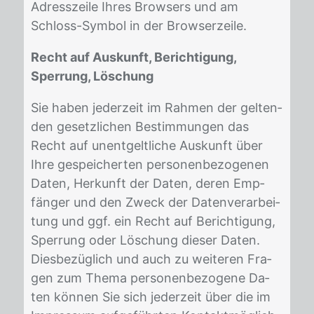
Adress­zei­le Ih­res Brow­sers und am
Schloss-Sym­bol in der Brow­ser­zei­le.
Recht auf Auskunft, Berichtigung,
Sperrung, Löschung
Sie ha­ben je­der­zeit im Rah­men der gel­ten­
den ge­setz­li­chen Be­stim­mun­gen das
Recht auf un­ent­gelt­li­che Aus­kunft über
Ihre ge­spei­cher­ten per­so­nen­be­zo­ge­nen
Da­ten, Her­kunft der Da­ten, de­ren Emp­
fän­ger und den Zweck der Da­ten­ver­ar­bei­
tung und ggf. ein Recht auf Be­rich­ti­gung,
Sper­rung oder Lö­schung die­ser Da­ten.
Dies­be­züg­lich und auch zu wei­te­ren Fra­
gen zum The­ma per­so­nen­be­zo­ge­ne Da­
ten kön­nen Sie sich je­der­zeit über die im