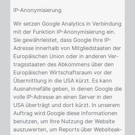
IP-An­ony­mi­sie­rung
Wir set­zen Goog­le Ana­ly­tics in Ver­bin­dung
mit der Funk­ti­on IP-An­ony­mi­sie­rung ein.
Sie ge­währ­leis­tet, dass Goog­le Ihre IP-
Adres­se in­ner­halb von Mit­glied­staa­ten der
Eu­ro­päi­schen Uni­on oder in an­de­ren Ver­
trags­staa­ten des Ab­kom­mens über den
Eu­ro­päi­schen Wirt­schafts­raum vor der
Über­mitt­lung in die USA kürzt. Es kann
Aus­nah­me­fäl­le ge­ben, in de­nen Goog­le die
vol­le IP-Adres­se an ei­nen Ser­ver in den
USA über­trägt und dort kürzt. In un­se­rem
Auf­trag wird Goog­le die­se In­for­ma­tio­nen
be­nut­zen, um Ihre Nut­zung der Web­site
aus­zu­wer­ten, um Re­ports über Web­siteak­