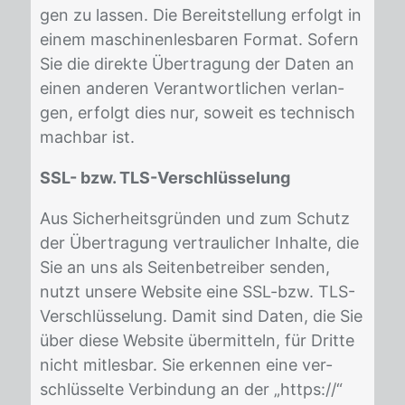
gen zu las­sen. Die Be­reit­stel­lung er­folgt in
ei­nem ma­schi­nen­les­ba­ren For­mat. So­fern
Sie die di­rek­te Über­tra­gung der Da­ten an
ei­nen an­de­ren Ver­ant­wort­li­chen ver­lan­
gen, er­folgt dies nur, so­weit es tech­nisch
mach­bar ist.
SSL- bzw. TLS-Verschlüsselung
Aus Si­cher­heits­grün­den und zum Schutz
der Über­tra­gung ver­trau­li­cher In­hal­te, die
Sie an uns als Sei­ten­be­trei­ber sen­den,
nutzt un­se­re Web­site eine SSL-bzw. TLS-
Ver­schlüs­se­lung. Da­mit sind Da­ten, die Sie
über die­se Web­site über­mit­teln, für Drit­te
nicht mit­les­bar. Sie er­ken­nen eine ver­
schlüs­sel­te Ver­bin­dung an der „https://“ ​