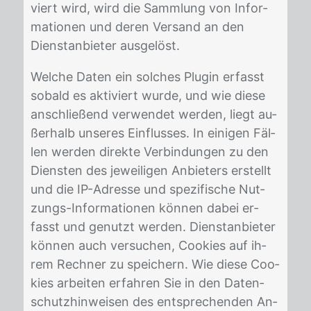
viert wird, wird die Samm­lung von In­for­
ma­tio­nen und de­ren Ver­sand an den
Dienst­an­bie­ter aus­ge­löst.
Wel­che Da­ten ein sol­ches Plu­gin er­fasst
so­bald es ak­ti­viert wur­de, und wie die­se
an­schlie­ßend ver­wen­det wer­den, liegt au­
ßer­halb un­se­res Ein­flus­ses. In ei­ni­gen Fäl­
len wer­den di­rek­te Ver­bin­dun­gen zu den
Diens­ten des je­wei­li­gen An­bie­ters er­stellt
und die IP-Adres­se und spe­zi­fi­sche Nut­
zungs-In­for­ma­tio­nen kön­nen da­bei er­
fasst und ge­nutzt wer­den. Dienst­an­bie­ter
kön­nen auch ver­su­chen, Coo­kies auf ih­
rem Rech­ner zu spei­chern. Wie die­se Coo­
kies ar­bei­ten er­fah­ren Sie in den Da­ten­
schutz­hin­wei­sen des ent­spre­chen­den An­