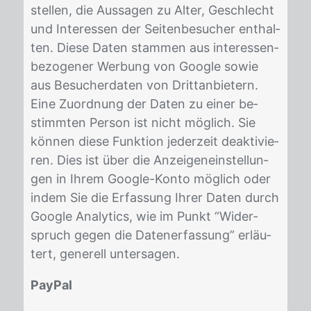
stel­len, die Aus­sa­gen zu Al­ter, Ge­schlecht
und In­ter­es­sen der Sei­ten­be­su­cher ent­hal­
ten. Die­se Da­ten stam­men aus in­ter­es­sen­
be­zo­ge­ner Wer­bung von Goog­le so­wie
aus Be­su­cher­da­ten von Dritt­an­bie­tern.
Eine Zu­ord­nung der Da­ten zu ei­ner be­
stimm­ten Per­son ist nicht mög­lich. Sie
kön­nen die­se Funk­ti­on je­der­zeit de­ak­ti­vie­
ren. Dies ist über die An­zei­gen­ein­stel­lun­
gen in Ih­rem Goog­le-Kon­to mög­lich oder
in­dem Sie die Er­fas­sung Ih­rer Da­ten durch
Goog­le Ana­ly­tics, wie im Punkt “Wi­der­
spruch ge­gen die Da­ten­er­fas­sung” er­läu­
tert, ge­ne­rell un­ter­sa­gen.
PayPal