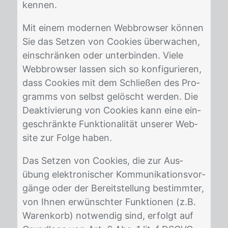
ken­nen.
Mit ei­nem mo­der­nen Web­brow­ser kön­nen
Sie das Set­zen von Coo­kies über­wa­chen,
ein­schrän­ken oder un­ter­bin­den. Vie­le
Web­brow­ser las­sen sich so kon­fi­gu­rie­ren,
dass Coo­kies mit dem Schlie­ßen des Pro­
gramms von selbst ge­löscht wer­den. Die
De­ak­ti­vie­rung von Coo­kies kann eine ein­
ge­schränk­te Funk­tio­na­li­tät un­se­rer Web­
site zur Fol­ge ha­ben.
Das Set­zen von Coo­kies, die zur Aus­
übung elek­tro­ni­scher Kom­mu­ni­ka­ti­ons­vor­
gän­ge oder der Be­reit­stel­lung be­stimm­ter,
von Ih­nen er­wünsch­ter Funk­tio­nen (z.B.
Wa­ren­korb) not­wen­dig sind, er­folgt auf