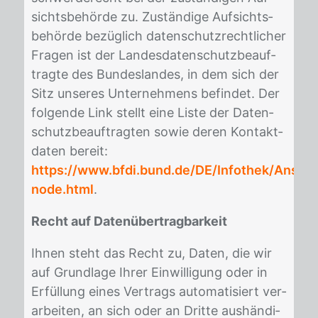
sichts­be­hör­de zu. Zu­stän­di­ge Auf­sichts­
be­hör­de be­züg­lich da­ten­schutz­recht­li­cher
Fra­gen ist der Lan­des­da­ten­schutz­be­auf­
trag­te des Bun­des­lan­des, in dem sich der
Sitz un­se­res Un­ter­neh­mens be­fin­det. Der
fol­gen­de Link stellt eine Lis­te der Da­ten­
schutz­be­auf­trag­ten so­wie de­ren Kon­takt­
da­ten be­reit:
https://www.bfdi.bund.de/DE/Infothek/Anschri
node.html
.
Recht auf Datenübertragbarkeit
Ih­nen steht das Recht zu, Da­ten, die wir
auf Grund­la­ge Ih­rer Ein­wil­li­gung oder in
Er­fül­lung ei­nes Ver­trags au­to­ma­ti­siert ver­
ar­bei­ten, an sich oder an Drit­te aus­hän­di­