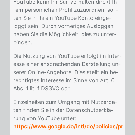
YouTube kann Ihr Surf­ver­hal­ten di­rekt Ih­
rem per­sön­li­chen Pro­fil zu­zu­ord­nen, soll­
ten Sie in Ih­rem YouTube Kon­to ein­ge­
loggt sein. Durch vor­he­ri­ges Aus­log­gen
ha­ben Sie die Mög­lich­keit, dies zu un­ter­
bin­den.
Die Nut­zung von YouTube er­folgt im In­ter­
es­se ei­ner an­spre­chen­den Dar­stel­lung un­
se­rer On­line-An­ge­bo­te. Dies stellt ein be­
rech­tig­tes In­ter­es­se im Sin­ne von Art. 6
Abs. 1 lit. f DS­GVO dar.
Ein­zel­hei­ten zum Um­gang mit Nut­zer­da­
ten fin­den Sie in der Da­ten­schutz­er­klä­
rung von YouTube un­ter:
https://www.google.de/intl/de/policies/privac