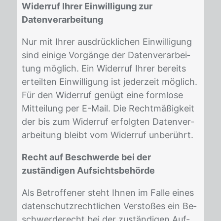
Widerruf Ihrer Einwilligung zur
Datenverarbeitung
Nur mit Ih­rer aus­drück­li­chen Ein­wil­li­gung
sind ei­ni­ge Vor­gän­ge der Da­ten­ver­ar­bei­
tung mög­lich. Ein Wi­der­ruf Ih­rer be­reits
er­teil­ten Ein­wil­li­gung ist je­der­zeit mög­lich.
Für den Wi­der­ruf ge­nügt eine form­lo­se
Mit­tei­lung per E-Mail. Die Recht­mä­ßig­keit
der bis zum Wi­der­ruf er­folg­ten Da­ten­ver­
ar­bei­tung bleibt vom Wi­der­ruf un­be­rührt.
Recht auf Beschwerde bei der
zuständigen Aufsichtsbehörde
Als Be­trof­fe­ner steht Ih­nen im Fal­le ei­nes
da­ten­schutz­recht­li­chen Ver­sto­ßes ein Be­
schwer­de­recht bei der zu­stän­di­gen Auf­