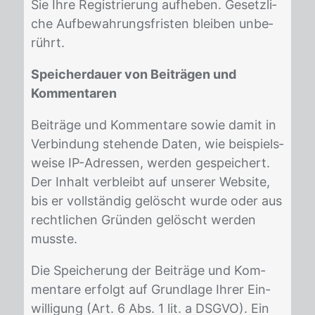
Sie Ihre Re­gis­trie­rung auf­he­ben. Ge­setz­li­
che Auf­be­wah­rungs­fris­ten blei­ben un­be­
rührt.
Speicherdauer von Beiträgen und
Kommentaren
Bei­trä­ge und Kom­men­ta­re so­wie da­mit in
Ver­bin­dung ste­hen­de Da­ten, wie bei­spiels­
wei­se IP-Adres­sen, wer­den ge­spei­chert.
Der In­halt ver­bleibt auf un­se­rer Web­site,
bis er voll­stän­dig ge­löscht wur­de oder aus
recht­li­chen Grün­den ge­löscht wer­den
muss­te.
Die Spei­che­rung der Bei­trä­ge und Kom­
men­ta­re er­folgt auf Grund­la­ge Ih­rer Ein­
wil­li­gung (Art. 6 Abs. 1 lit. a DS­GVO). Ein