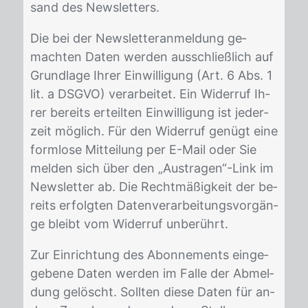
sand des News­let­ters.
Die bei der News­let­ter­an­mel­dung ge­
mach­ten Da­ten wer­den aus­schließ­lich auf
Grund­la­ge Ih­rer Ein­wil­li­gung (Art. 6 Abs. 1
lit. a DS­GVO) ver­ar­bei­tet. Ein Wi­der­ruf Ih­
rer be­reits er­teil­ten Ein­wil­li­gung ist je­der­
zeit mög­lich. Für den Wi­der­ruf ge­nügt eine
form­lo­se Mit­tei­lung per E-Mail oder Sie
mel­den sich über den „Aus­tra­gen“-Link im
News­let­ter ab. Die Recht­mä­ßig­keit der be­
reits er­folg­ten Da­ten­ver­ar­bei­tungs­vor­gän­
ge bleibt vom Wi­der­ruf un­be­rührt.
Zur Ein­rich­tung des Abon­ne­ments ein­ge­
ge­be­ne Da­ten wer­den im Fal­le der Ab­mel­
dung ge­löscht. Soll­ten die­se Da­ten für an­