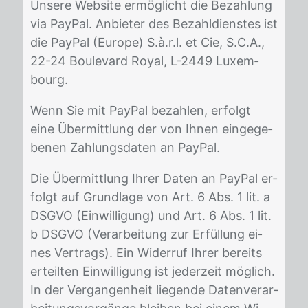
Un­se­re Web­site er­mög­licht die Be­zah­lung
via Pay­Pal. An­bie­ter des Be­zahl­diens­tes ist
die Pay­Pal (Eu­ro­pe) S.à.r.l. et Cie, S.C.A.,
22-24 Bou­le­vard Roy­al, L-2449 Lu­xem­
bourg.
Wenn Sie mit Pay­Pal be­zah­len, er­folgt
eine Über­mitt­lung der von Ih­nen ein­ge­ge­
be­nen Zah­lungs­da­ten an Pay­Pal.
Die Über­mitt­lung Ih­rer Da­ten an Pay­Pal er­
folgt auf Grund­la­ge von Art. 6 Abs. 1 lit. a
DS­GVO (Ein­wil­li­gung) und Art. 6 Abs. 1 lit.
b DS­GVO (Ver­ar­bei­tung zur Er­fül­lung ei­
nes Ver­trags). Ein Wi­der­ruf Ih­rer be­reits
er­teil­ten Ein­wil­li­gung ist je­der­zeit mög­lich.
In der Ver­gan­gen­heit lie­gen­de Da­ten­ver­ar­