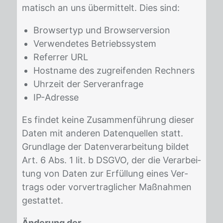
ma­tisch an uns über­mit­telt. Dies sind:
Browsertyp und Browserversion
Verwendetes Betriebssystem
Referrer URL
Hostname des zugreifenden Rechners
Uhrzeit der Serveranfrage
IP-Adresse
Es fin­det kei­ne Zu­sam­men­füh­rung die­ser
Da­ten mit an­de­ren Da­ten­quel­len statt.
Grund­la­ge der Da­ten­ver­ar­bei­tung bil­det
Art. 6 Abs. 1 lit. b DS­GVO, der die Ver­ar­bei­
tung von Da­ten zur Er­fül­lung ei­nes Ver­
trags oder vor­ver­trag­li­cher Maß­nah­men
ge­stat­tet.
Änderung der