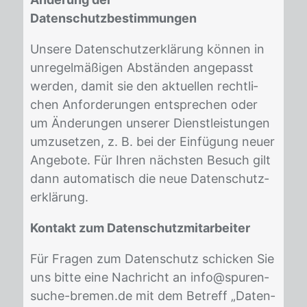
Datenschutzbestimmungen
Un­se­re Da­ten­schutz­er­klä­rung kön­nen in
un­re­gel­mä­ßi­gen Ab­stän­den an­ge­passt
wer­den, da­mit sie den ak­tu­el­len recht­li­
chen An­for­de­run­gen ent­spre­chen oder
um Ände­run­gen un­se­rer Dienst­leis­tun­gen
um­zu­set­zen, z. B. bei der Ein­fü­gung neu­er
An­ge­bo­te. Für Ih­ren nächs­ten Be­such gilt
dann au­to­ma­tisch die neue Da­ten­schutz­
er­klä­rung.
Kontakt zum Datenschutzmitarbeiter
Für Fra­gen zum Da­ten­schutz schi­cken Sie
uns bit­te eine Nach­richt an info@spu­ren­
su­che-bre­men.de mit dem Be­treff „Da­ten­