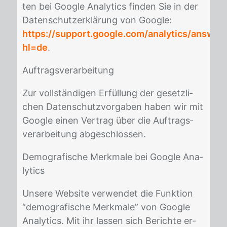
ten bei Goog­le Ana­ly­tics fin­den Sie in der
Da­ten­schutz­er­klä­rung von Goog­le:
https://support.google.com/analytics/answe
hl=de
.
Auf­trags­ver­ar­bei­tung
Zur voll­stän­di­gen Er­fül­lung der ge­setz­li­
chen Da­ten­schutz­vor­ga­ben ha­ben wir mit
Goog­le ei­nen Ver­trag über die Auf­trags­
ver­ar­bei­tung ab­ge­schlos­sen.
De­mo­gra­fi­sche Merk­ma­le bei Goog­le Ana­
ly­tics
Un­se­re Web­site ver­wen­det die Funk­ti­on
“de­mo­gra­fi­sche Merk­ma­le” von Goog­le
Ana­ly­tics. Mit ihr las­sen sich Be­rich­te er­