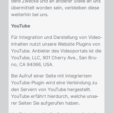
de­re Zwe­cke und an an­de­rer Stel­le an uns
über­mit­telt wor­den sein, ver­blei­ben die­se
wei­ter­hin bei uns.
YouTube
Für In­te­gra­ti­on und Dar­stel­lung von Vi­deo­
in­hal­ten nutzt un­se­re Web­site Plug­ins von
YouTube. An­bie­ter des Vi­deo­por­tals ist die
YouTube, LLC, 901 Cher­ry Ave., San Bru­
no, CA 94066, USA.
Bei Auf­ruf ei­ner Sei­te mit in­te­grier­tem
YouTube-Plu­gin wird eine Ver­bin­dung zu
den Ser­vern von YouTube her­ge­stellt.
YouTube er­fährt hier­durch, wel­che un­se­
rer Sei­ten Sie auf­ge­ru­fen ha­ben.