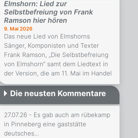
Geschichte als Warnung Lesung
Elmshorn: Lied zur
Musik Performance Künstler Gunter
Selbstbefreiung von Frank
Demnig im Rathaus Pinneberg
Ramson hier hören
Stolpersteinverlegungen in
9. Mai 2026
Das neue Lied von Elmshorns
Pinneberg, Tornesch, Uetersen und
Sänger, Komponisten und Texter
Elmshorn Henri-Goldstein-Haus und
Frank Ramson, „Die Selbstbefreiung
Comenius Schule: Symposium in
von Elmshorn“ samt dem Liedtext in
Quickborn VHS Wedel: Vortrag zum
der Version, die am 11. Mai im Handel
Angriff der […]
erscheint können Sie hier hören und
lesen. Das Lied entstand für die
Die neusten Kommentare
Aufführung der Liedertafel Elmshorn
e. V. bei einer städtischen
27.07.26 - Es gab auch am rübekamp
Gedenkveranstaltung zum
in Pinneberg eine gaststätte
Gedenktag 8. Mai in Zusammenarbeit
deutsches...