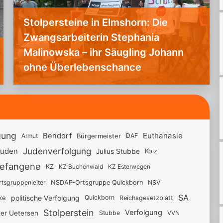
Stolpersteine in Elmshorn: Die
Zwangsarbeiterin Stephania
Malinowska – ihr Säugling Johann
ohne Überlebenschance
gung
Euthanasie
Bendorf
Bürgermeister
Armut
DAF
Judenverfolgung
Juden
Kolz
Julius Stubbe
gefangene
KZ Buchenwald
KZ Esterwegen
KZ
tsgruppenleiter
NSV
NSDAP-Ortsgruppe Quickborn
SA
ke
politische Verfolgung
Quickborn
Reichsgesetzblatt
Stolperstein
Verfolgung
ter Uetersen
Stubbe
VVN