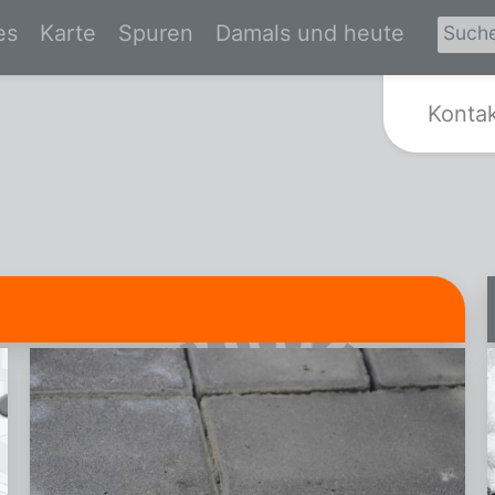
es
Karte
Spuren
Damals und heute
Zur Startseite von Spurensuche Kr
Konta