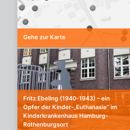
Gehe zur Karte
Fritz Ebeling (1940-1943) – ein
Opfer der Kinder-„Euthanasie“ im
Kinderkrankenhaus Hamburg-
Rothenburgsort