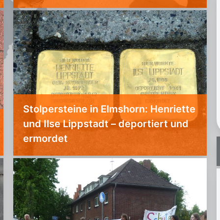
Stolpersteine in Elmshorn: Henriette
und Ilse Lippstadt – deportiert und
ermordet