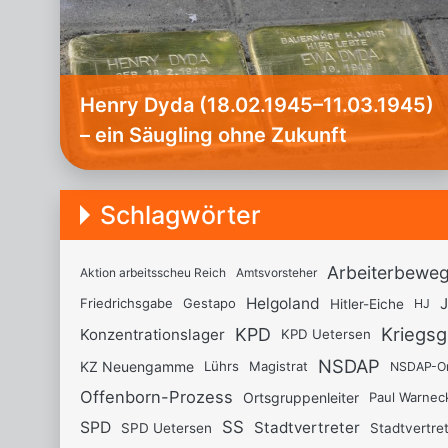
Hen­ry Dyda (18.02.1945–11.03.1945)
– ein Säug­ling ohne Zu­kunft
Schlagwörter
Arbeiterbewe
Aktion arbeitsscheu Reich
Amtsvorsteher
Helgoland
Friedrichsgabe
Gestapo
Hitler-Eiche
HJ
Kriegs
KPD
Konzentrationslager
KPD Uetersen
NSDAP
KZ Neuengamme
Lührs
Magistrat
NSDAP-Or
Offenborn-Prozess
Ortsgruppenleiter
Paul Warnec
SS
Stadtvertreter
SPD
SPD Uetersen
Stadtvertre