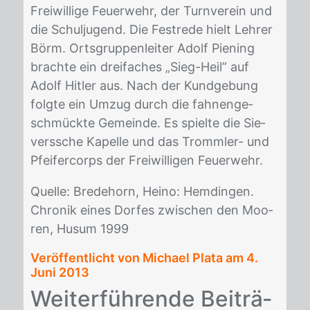
Frei­wil­li­ge Feu­er­wehr, der Turn­ver­ein und
die Schul­ju­gend. Die Fest­re­de hielt Leh­rer
Börm. Orts­grup­pen­lei­ter Adolf Pi­e­ning
brach­te ein drei­fa­ches „Sieg-Heil” auf
Adolf Hit­ler aus. Nach der Kund­ge­bung
folg­te ein Um­zug durch die fah­nen­ge­
schmück­te Ge­mein­de. Es spiel­te die Sie­
vers­sche Ka­pel­le und das Tromm­ler- und
Pfei­fer­corps der Frei­wil­li­gen Feu­er­wehr.
Quel­le: Bre­de­horn, Hei­no: Hem­din­gen.
Chro­nik ei­nes Dor­fes zwi­schen den Moo­
ren, Hu­sum 1999
Veröffentlicht von Michael Plata am
4.
Juni 2013
Wei­ter­füh­ren­de Bei­trä­