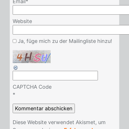
Email
*
Website
Ja, füge mich zu der Mailingliste hinzu!
CAPTCHA Code
*
Die­se Web­site ver­wen­det Akis­met, um