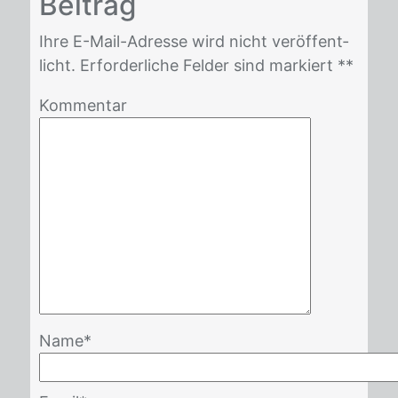
Bei­trag
Ihre E-Mail-Adres­se wird nicht ver­öf­fent­
licht. Er­for­der­li­che Fel­der sind mar­kiert *
*
Kommentar
Name
*