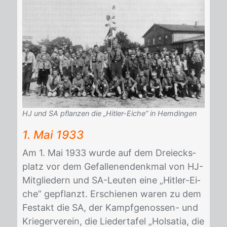
HJ und SA pflanzen die „Hitler-Eiche” in Hemdingen
1. Mai 1933
Am 1. Mai 1933 wur­de auf dem Drei­ecks­
platz vor dem Ge­fal­len­en­denk­mal von HJ-
Mit­glie­dern und SA-Leu­ten eine „Hit­ler-Ei­
che” ge­pflanzt. Er­schie­nen wa­ren zu dem
Fest­akt die SA, der Kampf­ge­nos­sen- und
Krie­ger­ver­ein, die Lie­der­ta­fel „Hol­sa­tia, die