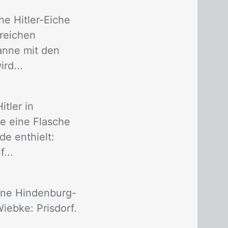
ne Hitler-Eiche
greichen
panne mit den
rd...
tler in
e eine Flasche
de enthielt:
...
eine Hindenburg-
Wiebke: Prisdorf.