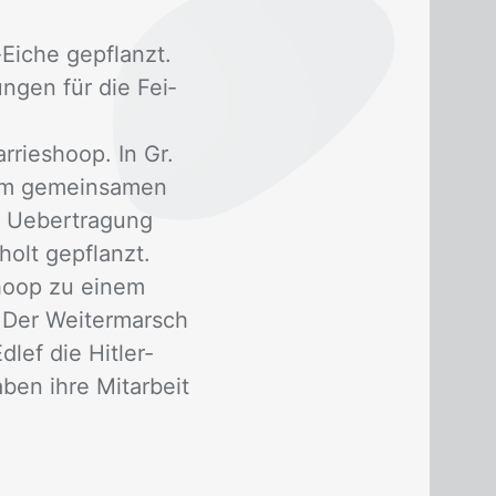
Ei­che ge­pflanzt.
un­gen für die Fei­
­riesho­op. In Gr.
zum ge­mein­sa­men
 Ue­ber­tra­gung
holt ge­pflanzt.
ho­op zu ei­nem
 Der Wei­ter­marsch
­lef die Hit­ler-
ben ihre Mit­ar­beit