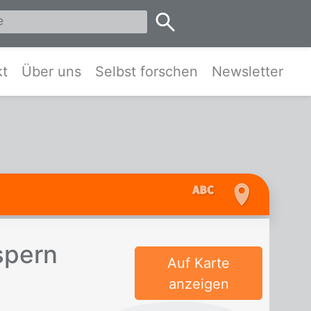
eis Pinneberg und Umgebung
kt
Über uns
Selbst forschen
Newsletter
s­pern
Auf Karte
anzeigen