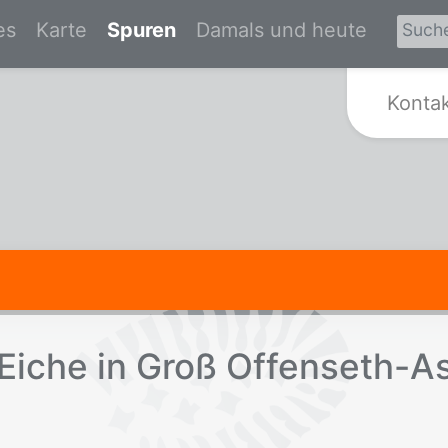
es
Karte
Spuren
Damals und heute
Zur Startseite von Spurensuche Kr
Konta
-Ei­che in Groß Of­fens­eth-A