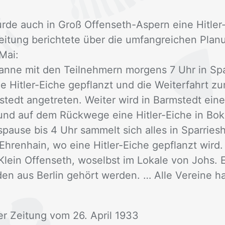
de auch in Groß Of­fens­eth-As­pern eine Hit­ler-
i­tung be­rich­te­te über die um­fang­rei­chen Pla­n
 Mai:
an­ne mit den Teil­neh­mern mor­gens 7 Uhr in Spar
ne Hit­ler-Ei­che ge­pflanzt und die Wei­ter­fahrt 
stedt an­ge­tre­ten. Wei­ter wird in Barm­stedt eine
 und auf dem Rück­we­ge eine Hit­ler-Ei­che in Bok­
s­pau­se bis 4 Uhr sam­melt sich al­les in Spar­ries
ren­hain, wo eine Hit­ler-Ei­che ge­pflanzt wird.
 Klein Of­fens­eth, wo­selbst im Lo­ka­le von Johs. Ed
en aus Ber­lin ge­hört wer­den. … Alle Ver­ei­ne ha­
ter Zei­tung vom 26. April 1933