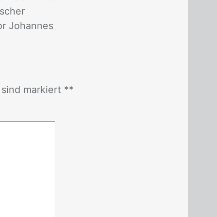
escher
or Johannes
r sind mar­kiert *
*