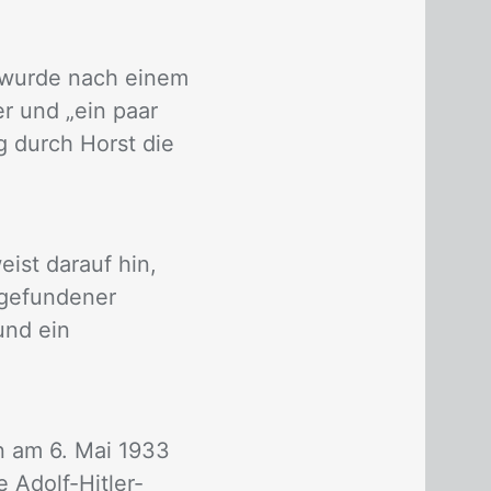
 wurde nach einem
r und „ein paar
 durch Horst die
eist darauf hin,
t gefundener
 und ein
n am 6. Mai 1933
Adolf-Hitler-