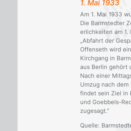
1. Mai 1933
Am 1. Mai 1933 wur­
Die Barm­sted­ter Ze
er­lich­kei­ten am 1.
„Ab­fahrt der Ge­sp
Of­fens­eth wird ei
Kirch­gang in Barm­
aus Ber­lin ge­hört
Nach ei­ner Mit­tag
Um­zug nach dem Eh­
fin­det sein Ziel in
und Go­eb­bels-Re­d
zu­ge­sagt.”
Quel­le: Barm­sted­