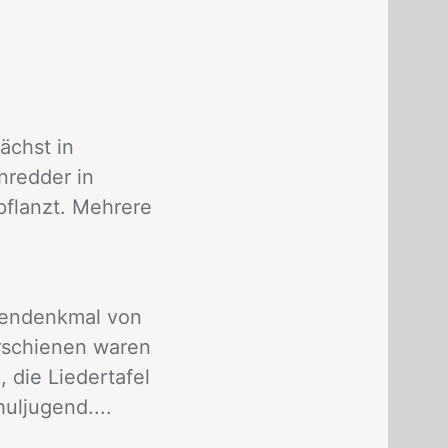
ächst in
nredder in
pflanzt. Mehrere
nendenkmal von
Erschienen waren
 die Liedertafel
huljugend....