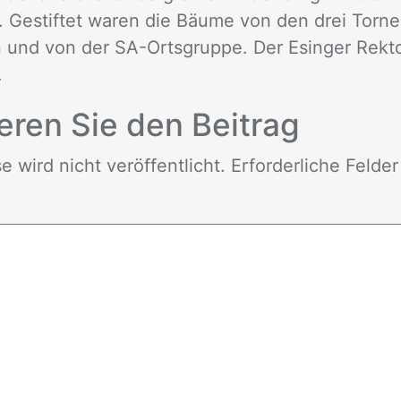
. Gestiftet waren die Bäume von den drei Torn
n und von der SA-Ortsgruppe. Der Esinger Rekt
.
e­ren Sie den Bei­trag
wird nicht ver­öf­fent­licht. Er­for­der­li­che Fel­de