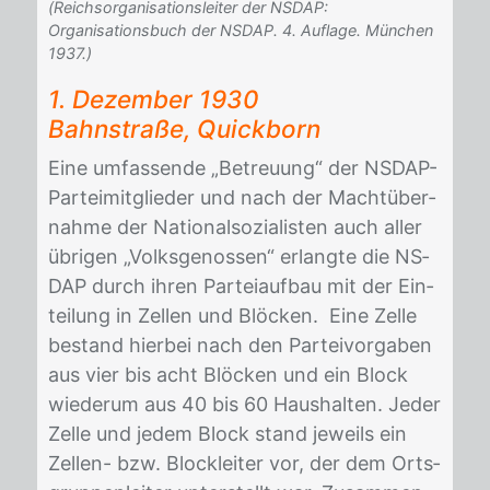
(Reichsorganisationsleiter der NSDAP:
Organisationsbuch der NSDAP. 4. Auflage. München
1937.)
1. De­zem­ber 1930
Bahn­stra­ße, Quick­born
Eine um­fas­sen­de „Be­treu­ung“ der NS­DAP-
Par­tei­mit­glie­der und nach der Macht­über­
nah­me der Na­tio­nal­so­zia­lis­ten auch al­ler
üb­ri­gen „Volks­ge­nos­sen“ er­lang­te die NS­
DAP durch ih­ren Par­tei­auf­bau mit der Ein­
tei­lung in Zel­len und Blö­cken. Eine Zel­le
be­stand hier­bei nach den Par­tei­vor­ga­ben
aus vier bis acht Blö­cken und ein Block
wie­der­um aus 40 bis 60 Haus­hal­ten. Je­der
Zel­le und je­dem Block stand je­weils ein
Zel­len- bzw. Block­lei­ter vor, der dem Orts­