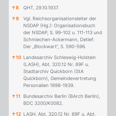
↑
8
QHT, 29.10.1937.
↑
9
Vgl. Reichsorganisationsleiter der
NSDAP (Hg.): Organisationsbuch
der NSDAP, S. 99-102 u. 111-113 und
Schmiechen-Ackermann, Detlef:
Der „Blockwart“, S. 590-596.
↑
10
Landesarchiv Schleswig-Holstein
(LASH), Abt. 320.12 Nr. 69F u.
Stadtarchiv Quickborn (StA
Quickborn), Gemeindevertretung
Personalien 1898-1939.
↑
11
Bundesarchiv Berlin (BArch Berlin),
BDC 3200/K0082.
↑
12
LASH, Abt. 320.12 Nr. 69F u. Abt.