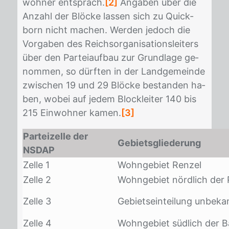
woh­ner ent­sprach.
[2]
An­ga­ben über die
An­zahl der Blö­cke las­sen sich zu Quick­
born nicht ma­chen. Wer­den je­doch die
Vor­ga­ben des Reichs­or­ga­ni­sa­ti­ons­lei­ters
über den Par­tei­auf­bau zur Grund­la­ge ge­
nom­men, so dürf­ten in der Land­ge­mein­de
zwi­schen 19 und 29 Blö­cke be­stan­den ha­
ben, wo­bei auf je­dem Block­lei­ter 140 bis
215 Ein­woh­ner ka­men.
[3]
Parteizelle der
Gebietsgliederung
NSDAP
Zelle 1
Wohngebiet Renzel
Zelle 2
Wohngebiet nördlich der 
Zelle 3
Gebietseinteilung unbeka
Zelle 4
Wohngebiet südlich der B