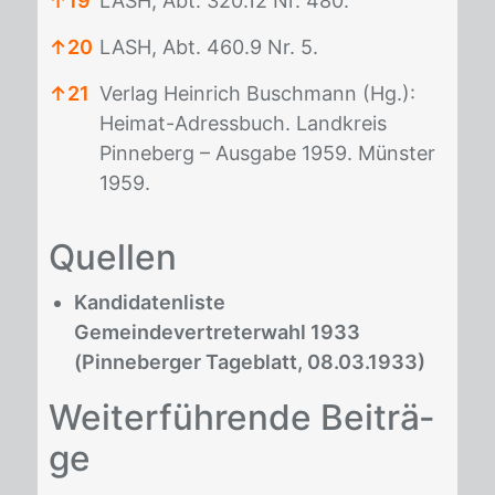
↑
19
LASH, Abt. 320.12 Nr. 480.
↑
20
LASH, Abt. 460.9 Nr. 5.
↑
21
Verlag Heinrich Buschmann (Hg.):
Heimat-Adressbuch. Landkreis
Pinneberg – Ausgabe 1959. Münster
1959.
Fußnoten
Quel­len
Kandidatenliste
Gemeindevertreterwahl 1933
(Pinneberger Tageblatt, 08.03.1933)
Wei­ter­füh­ren­de Bei­trä­
ge