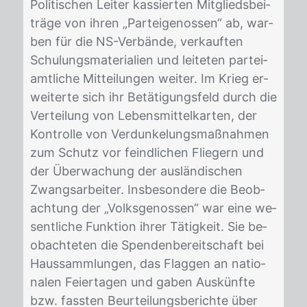
Po­li­ti­schen Lei­ter kas­sier­ten Mit­glieds­bei­
trä­ge von ih­ren „Par­tei­ge­nos­sen“ ab, war­
ben für die NS-Ver­bän­de, ver­kauf­ten
Schu­lungs­ma­te­ria­li­en und lei­te­ten par­tei­
amt­li­che Mit­tei­lun­gen wei­ter. Im Krieg er­
wei­ter­te sich ihr Be­tä­ti­gungs­feld durch die
Ver­tei­lung von Le­bens­mit­tel­kar­ten, der
Kon­trol­le von Ver­dun­ke­lungs­maß­nah­men
zum Schutz vor feind­li­chen Flie­gern und
der Über­wa­chung der aus­län­di­schen
Zwangs­ar­bei­ter. Ins­be­son­de­re die Be­ob­
ach­tung der „Volks­ge­nos­sen“ war eine we­
sent­li­che Funk­ti­on ih­rer Tä­tig­keit. Sie be­
ob­ach­te­ten die Spen­den­be­reit­schaft bei
Haus­samm­lun­gen, das Flag­gen an na­tio­
na­len Fei­er­ta­gen und ga­ben Aus­künf­te
bzw. fass­ten Be­ur­tei­lungs­be­rich­te über