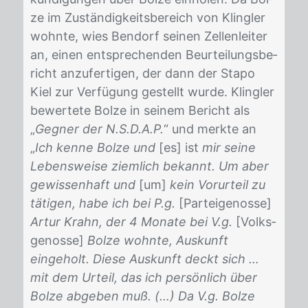
ze im Zu­stän­dig­keits­be­reich von Kling­ler
wohn­te, wies Ben­dorf sei­nen Zel­len­lei­ter
an, ei­nen ent­spre­chen­den Be­ur­tei­lungs­be­
richt an­zu­fer­ti­gen, der dann der Sta­po
Kiel zur Ver­fü­gung ge­stellt wur­de. Kling­ler
be­wer­te­te Bol­ze in sei­nem Be­richt als
„
Gegner der N.S.D.A.P.
“ und merk­te an
„
Ich kenne Bolze und
[es] ist
mir seine
Lebensweise ziemlich bekannt. Um aber
gewissenhaft und
[um]
kein Vorurteil zu
tätigen, habe ich bei P.g.
[Par­tei­ge­nos­se]
Artur Krahn, der 4 Monate bei V.g.
[Volks­
ge­nos­se]
Bolze wohnte, Auskunft
eingeholt. Diese Auskunft deckt sich …
mit dem Urteil, das ich persönlich über
Bolze abgeben muß. (…) Da V.g. Bolze