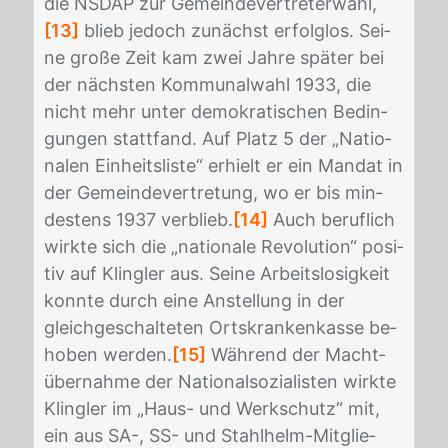
die NS­DAP zur Ge­mein­de­ver­tre­ter­wahl,
[13]
blieb je­doch zu­nächst er­folg­los. Sei­
ne gro­ße Zeit kam zwei Jah­re spä­ter bei
der nächs­ten Kom­mu­nal­wahl 1933, die
nicht mehr un­ter de­mo­kra­ti­schen Be­din­
gun­gen statt­fand. Auf Platz 5 der „Na­tio­
na­len Ein­heits­lis­te“ er­hielt er ein Man­dat in
der Ge­mein­de­ver­tre­tung, wo er bis min­
des­tens 1937 ver­blieb.
[14]
Auch be­ruf­lich
wirk­te sich die „na­tio­na­le Re­vo­lu­ti­on“ po­si­
tiv auf Kling­ler aus. Sei­ne Ar­beits­lo­sig­keit
konn­te durch eine An­stel­lung in der
gleich­ge­schal­te­ten Orts­kran­ken­kas­se be­
ho­ben wer­den.
[15]
Wäh­rend der Macht­
über­nah­me der Na­tio­nal­so­zia­lis­ten wirk­te
Kling­ler im „Haus- und Werk­schutz“ mit,
ein aus SA-, SS- und Stahl­helm-Mit­glie­