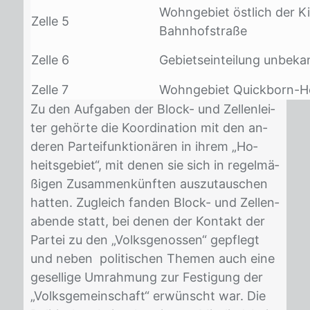
Wohngebiet östlich der Ki
Zelle 5
Bahnhofstraße
Zelle 6
Gebietseinteilung unbeka
Zelle 7
Wohngebiet Quickborn-H
Zu den Auf­ga­ben der Block- und Zel­len­lei­
ter ge­hör­te die Ko­or­di­na­ti­on mit den an­
de­ren Par­tei­funk­tio­nä­ren in ih­rem „Ho­
heits­ge­biet“, mit de­nen sie sich in re­gel­mä­
ßi­gen Zu­sam­men­künf­ten aus­zu­tau­schen
hat­ten. Zu­gleich fan­den Block- und Zel­len­
a­ben­de statt, bei de­nen der Kon­takt der
Par­tei zu den „Volks­ge­nos­sen“ ge­pflegt
und ne­ben po­li­ti­schen The­men auch eine
ge­sel­li­ge Um­rah­mung zur Fes­ti­gung der
„Volks­ge­mein­schaft“ er­wünscht war. Die