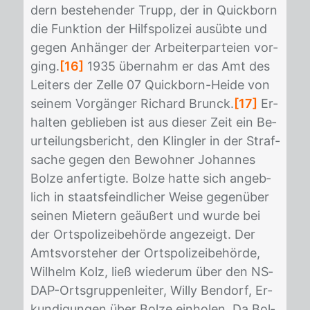
dern be­ste­hen­der Trupp, der in Quick­born
die Funk­ti­on der Hilfs­po­li­zei aus­üb­te und
ge­gen An­hän­ger der Ar­bei­ter­par­tei­en vor­
ging.
[16]
1935 über­nahm er das Amt des
Lei­ters der Zel­le 07 Quick­born-Hei­de von
sei­nem Vor­gän­ger Ri­chard Brunck.
[17]
Er­
hal­ten ge­blie­ben ist aus die­ser Zeit ein Be­
ur­tei­lungs­be­richt, den Kling­ler in der Straf­
sa­che ge­gen den Be­woh­ner Jo­han­nes
Bol­ze an­fer­tig­te. Bol­ze hat­te sich an­geb­
lich in staats­feind­li­cher Wei­se ge­gen­über
sei­nen Mie­tern ge­äu­ßert und wur­de bei
der Orts­po­li­zei­be­hör­de an­ge­zeigt. Der
Amts­vor­ste­her der Orts­po­li­zei­be­hör­de,
Wil­helm Kolz, ließ wie­der­um über den NS­
DAP-Orts­grup­pen­lei­ter, Wil­ly Ben­dorf, Er­
kun­di­gun­gen über Bol­ze ein­ho­len. Da Bol­