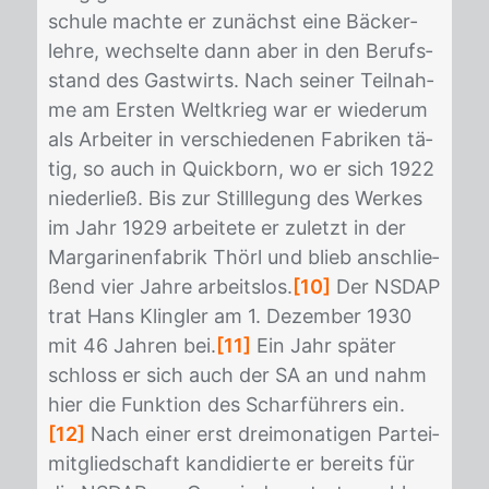
schu­le mach­te er zu­nächst eine Bä­cker­
leh­re, wech­sel­te dann aber in den Be­rufs­
stand des Gast­wirts. Nach sei­ner Teil­nah­
me am Ers­ten Welt­krieg war er wie­der­um
als Ar­bei­ter in ver­schie­de­nen Fa­bri­ken tä­
tig, so auch in Quick­born, wo er sich 1922
nie­der­ließ. Bis zur Still­le­gung des Wer­kes
im Jahr 1929 ar­bei­te­te er zu­letzt in der
Mar­ga­ri­nen­fa­brik Thörl und blieb an­schlie­
ßend vier Jah­re ar­beits­los.
[10]
Der NS­DAP
trat Hans Kling­ler am 1. De­zem­ber 1930
mit 46 Jah­ren bei.
[11]
Ein Jahr spä­ter
schloss er sich auch der SA an und nahm
hier die Funk­ti­on des Schar­füh­rers ein.
[12]
Nach ei­ner erst drei­mo­na­ti­gen Par­tei­
mit­glied­schaft kan­di­dier­te er be­reits für