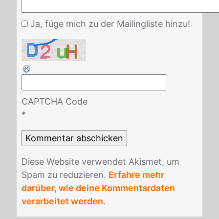
Ja, füge mich zu der Mailingliste hinzu!
CAPTCHA Code
*
Die­se Web­site ver­wen­det Akis­met, um
Spam zu re­du­zie­ren.
Erfahre mehr
darüber, wie deine Kommentardaten
verarbeitet werden
.