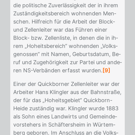
die po­li­ti­sche Zu­ver­läs­sig­keit der in ih­rem
Zu­stän­dig­keits­be­reich woh­nen­den Men­
schen. Hilf­reich für die Ar­beit der Block-
und Zel­len­lei­ter war das Füh­ren ei­ner
Block- bzw. Zel­len­lis­te, in de­nen die in ih­
rem „Ho­heits­be­reich“ woh­nen­den „Volks­
ge­nos­sen“ mit Na­men, Ge­burts­da­tum, Be­
ruf und Zu­ge­hö­rig­keit zur Par­tei und an­de­
ren NS-Ver­bän­den er­fasst wur­den.
[9]
Ei­ner der Quick­bor­ner Zel­len­lei­ter war der
Ar­bei­ter Hans Kling­ler aus der Bahn­stra­ße,
der für das „Ho­heits­ge­biet“ Quick­born-
Hei­de zu­stän­dig war. Kling­ler wur­de 1883
als Sohn ei­nes Land­wirts und Ge­mein­de­
vor­ste­hers in Schäf­ters­heim in Wür­tem­
berg ge­bo­ren. Im An­schluss an die Volks­