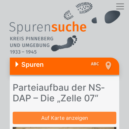
Spuren
Par­tei­auf­bau der NS­
DAP – Die „Zel­le 07“
Auf Karte anzeigen