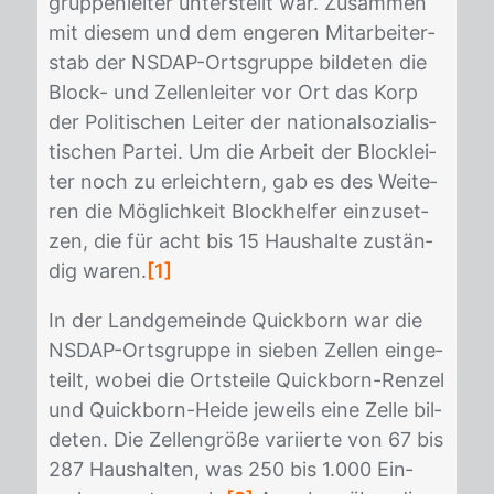
grup­pen­lei­ter un­ter­stellt war. Zu­sam­men
mit die­sem und dem en­ge­ren Mit­ar­bei­ter­
stab der NS­DAP-Orts­grup­pe bil­de­ten die
Block- und Zel­len­lei­ter vor Ort das Korp
der Po­li­ti­schen Lei­ter der na­tio­nal­so­zia­lis­
ti­schen Par­tei. Um die Ar­beit der Block­lei­
ter noch zu er­leich­tern, gab es des Wei­te­
ren die Mög­lich­keit Block­hel­fer ein­zu­set­
zen, die für acht bis 15 Haus­hal­te zu­stän­
dig wa­ren.
[1]
In der Land­ge­mein­de Quick­born war die
NS­DAP-Orts­grup­pe in sie­ben Zel­len ein­ge­
teilt, wo­bei die Orts­tei­le Quick­born-Ren­zel
und Quick­born-Hei­de je­weils eine Zel­le bil­
de­ten. Die Zel­len­grö­ße va­ri­ier­te von 67 bis
287 Haus­hal­ten, was 250 bis 1.000 Ein­