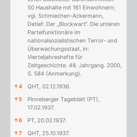
50 Haushalte mit 161 Einwohnern;
vgl. Schmiechen-Ackermann,
Detlef: Der „Blockwart“. Die unteren
Parteifunktionäre im
nationalsozialistischen Terror- und
Überwachungsstaat, in:
Vierteljahreshefte für
Zeitgeschichte. 48. Jahrgang. 2000,
S. 584 (Anmerkung).
↑
4
QHT, 02.12.1936.
↑
5
Pinneberger Tageblatt (PT),
17.02.1937.
↑
6
PT, 20.02.1937.
↑
7
QHT, 25.10.1937.