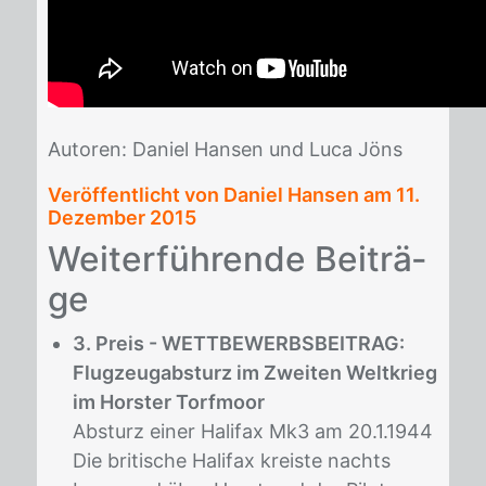
Au­to­ren: Da­ni­el Han­sen und Luca Jöns
Veröffentlicht von Daniel Hansen am
11.
Dezember 2015
Wei­ter­füh­ren­de Bei­trä­
ge
3. Preis - WETTBEWERBSBEITRAG:
Flugzeugabsturz im Zweiten Weltkrieg
im Horster Torfmoor
Absturz einer Halifax Mk3 am 20.1.1944
Die britische Halifax kreiste nachts