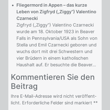
Fliegermord in Appen – das kurze
Leben von Zigfryd („Ziggy“) Valentino
Czarnecki
Zigfryd („Ziggy“) Valentino Czarnecki
wurde am 18. Oktober 1923 in Beaver
Falls in Pennsylvania/USA als Sohn von
Stella und Emil Czarnecki geboren und
wuchs dort mit drei Schwestern und
vier Brüdern in einem katholischen
Haushalt auf. Er besuchte die Beaver...
Kom­men­tie­ren Sie den
Bei­trag
Ihre E-Mail-Adres­se wird nicht ver­öf­fent­
licht. Er­for­der­li­che Fel­der sind mar­kiert *
*