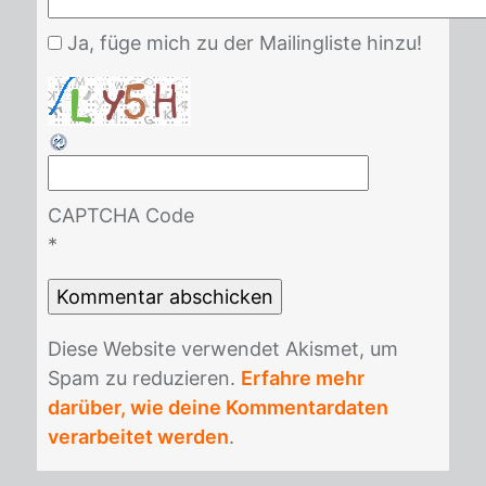
Ja, füge mich zu der Mailingliste hinzu!
CAPTCHA Code
*
Die­se Web­site ver­wen­det Akis­met, um
Spam zu re­du­zie­ren.
Erfahre mehr
darüber, wie deine Kommentardaten
verarbeitet werden
.