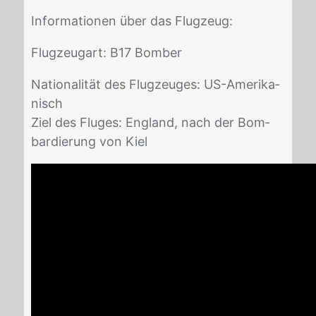
In­for­ma­tio­nen über das Flug­zeug:
Flug­zeugart: B17 Bom­ber
Na­tio­na­li­tät des Flug­zeu­ges: US-Ame­ri­ka­
nisch
Ziel des Flu­ges: Eng­land, nach der Bom­
bar­die­rung von Kiel