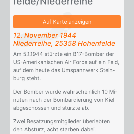
fel­de/​Nie­der­rei­he
Auf Karte anzeigen
12. No­vem­ber 1944
Nie­der­rei­he, 25358 Ho­hen­fel­de
Am 5.1.1944 stürz­te ein B17-Bom­ber der
US-Ame­ri­ka­ni­schen Air Force auf ein Feld,
auf dem heu­te das Um­spann­werk Stein­
burg steht.
Der Bom­ber wur­de wahr­schein­lich 10 Mi­
nu­ten nach der Bom­bar­die­rung von Kiel
ab­ge­schos­sen und stürz­te ab.
Zwei Be­sat­zungs­mit­glie­der über­leb­ten
den Ab­sturz, acht star­ben da­bei.