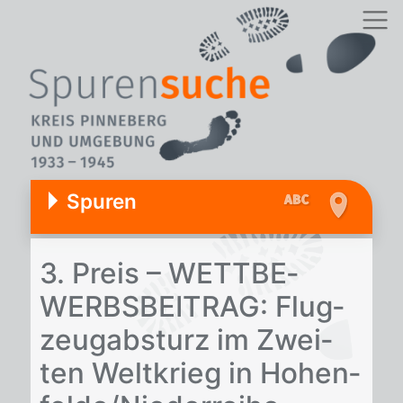
Spuren
3. Preis – WETT­BE­
WERBS­BEI­TRAG: Flug­
zeug­ab­sturz im Zwei­
ten Welt­krieg in Ho­hen­