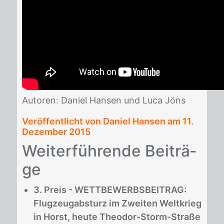
Au­to­ren: Da­ni­el Han­sen und Luca Jöns
Veröffentlicht von Daniel Hansen am
11.
Dezember 2015
Wei­ter­füh­ren­de Bei­trä­
ge
3. Preis - WETTBEWERBSBEITRAG:
Flugzeugabsturz im Zweiten Weltkrieg
in Horst, heute Theodor-Storm-Straße