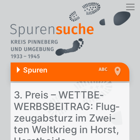
Spuren
3. Preis – WETT­BE­
WERBS­BEI­TRAG: Flug­
zeug­ab­sturz im Zwei­
ten Welt­krieg in Horst,