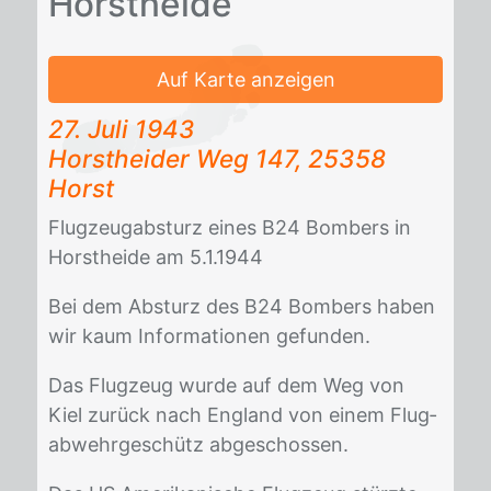
Horst­hei­de
Auf Karte anzeigen
27. Juli 1943
Horst­hei­der Weg 147, 25358
Horst
Flug­zeug­ab­sturz ei­nes B24 Bom­bers in
Horst­hei­de am 5.1.1944
Bei dem Ab­sturz des B24 Bom­bers ha­ben
wir kaum In­for­ma­tio­nen ge­fun­den.
Das Flug­zeug wur­de auf dem Weg von
Kiel zu­rück nach Eng­land von ei­nem Flug­
ab­wehr­ge­schütz ab­ge­schos­sen.