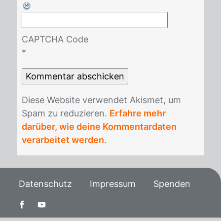
CAPTCHA Code
*
Die­se Web­site ver­wen­det Akis­met, um
Spam zu re­du­zie­ren.
Erfahre mehr
darüber, wie deine Kommentardaten
verarbeitet werden
.
Datenschutz
Impressum
Spenden