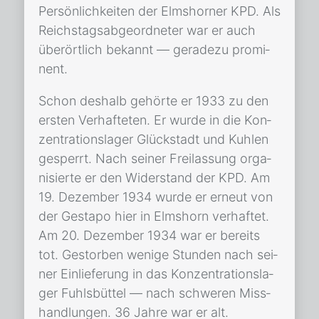
Per­sön­lich­kei­ten der Elms­hor­ner KPD. Als
Reichs­tags­ab­ge­ord­ne­ter war er auch
über­ört­lich be­kannt — ge­ra­de­zu pro­mi­
nent.
Schon des­halb ge­hör­te er 1933 zu den
ers­ten Ver­haf­te­ten. Er wur­de in die Kon­
zen­tra­ti­ons­la­ger Glück­stadt und Kuh­len
ge­sperrt. Nach sei­ner Frei­las­sung or­ga­
ni­sier­te er den Wi­der­stand der KPD. Am
19. De­zem­ber 1934 wur­de er er­neut von
der Ge­sta­po hier in Elms­horn ver­haf­tet.
Am 20. De­zem­ber 1934 war er be­reits
tot. Ge­stor­ben we­ni­ge Stun­den nach sei­
ner Ein­lie­fe­rung in das Kon­zen­tra­ti­ons­la­
ger Fuhls­büt­tel — nach schwe­ren Miss­
hand­lun­gen. 36 Jah­re war er alt.