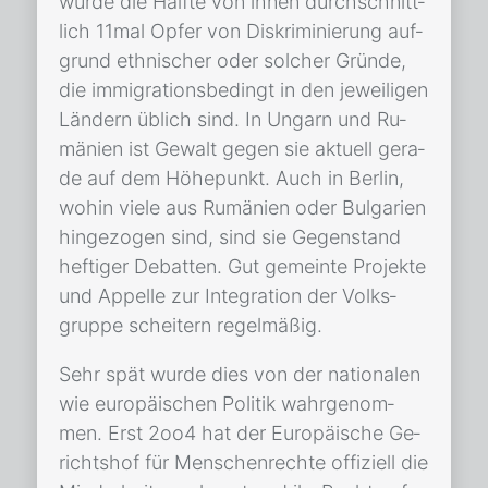
wur­de die Hälf­te von ih­nen durch­schnitt­
lich 11­mal Op­fer von Dis­kri­mi­nie­rung auf­
grund eth­ni­scher oder sol­cher Grün­de,
die im­mi­gra­ti­ons­be­dingt in den je­wei­li­gen
Län­dern üb­lich sind. In Un­garn und Ru­
mä­ni­en ist Ge­walt ge­gen sie ak­tu­ell ge­ra­
de auf dem Hö­he­punkt. Auch in Ber­lin,
wo­hin vie­le aus Ru­mä­ni­en oder Bul­ga­ri­en
hin­ge­zo­gen sind, sind sie Ge­gen­stand
hef­ti­ger De­bat­ten. Gut ge­mein­te Pro­jek­te
und Ap­pel­le zur In­te­gra­ti­on der Volks­
grup­pe schei­tern re­gel­mä­ßig.
Sehr spät wur­de dies von der na­tio­na­len
wie eu­ro­päi­schen Po­li­tik wahr­ge­nom­
men. Erst 2oo4 hat der Eu­ro­päi­sche Ge­
richts­hof für Men­schen­rech­te of­fi­zi­ell die