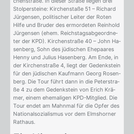
chen­stra­ße. In die­ser Stra­ße lie­gen drei
Stol­per­stei­ne: Kir­chen­sta­ße 51 – Ri­chard
Jür­gen­sen, po­li­ti­scher Lei­ter der Ro­ten
Hil­fe und Bru­der des er­mor­de­ten Rein­hold
Jür­gen­sen (ehem. Reichs­tags­ab­ge­ord­ne­
ter der KPD). Kir­chen­stra­ße 40 – John Ha­
sen­berg, Sohn des jü­di­schen Ehe­paa­res
Hen­ny und Ju­li­us Ha­sen­berg. Am Ende, in
der Kir­chen­stra­ße 4, liegt der Ge­denk­stein
für den jü­di­schen Kauf­mann Ge­org Ro­sen­
berg. Die Tour führt dann in die Pe­ter­stra­
ße 4 zu dem Ge­denk­stein von Erich Krä­
mer, ei­nem ehe­ma­li­gen KPD-Mit­glied. Die
Tour en­det am Mahn­mal für die Op­fer des
Na­tio­nal­so­zia­lis­mus vor dem Elms­hor­ner
Rat­haus.