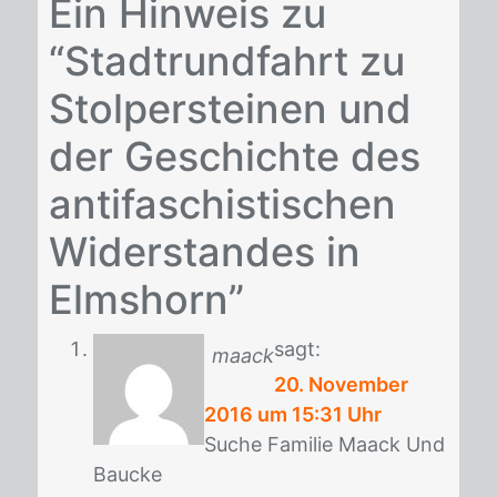
Ein Hinweis zu
“Stadtrundfahrt zu
Stolpersteinen und
der Geschichte des
antifaschistischen
Widerstandes in
Elmshorn”
sagt:
maack
20. November
2016 um 15:31 Uhr
Su­che Fa­mi­lie Maack Und
Bau­cke