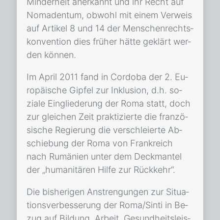
Min­der­heit an­er­kannt und ihr Recht auf
No­ma­den­tum, ob­wohl mit ei­nem Ver­weis
auf Ar­ti­kel 8 und 14 der Men­schen­rechts­
kon­ven­ti­on dies frü­her hät­te ge­klärt wer­
den kön­nen.
Im April 2011 fand in Cor­do­ba der 2. Eu­
ro­päi­sche Gip­fel zur In­klu­si­on, d.h. so­
zia­le Ein­glie­de­rung der Roma statt, doch
zur glei­chen Zeit prak­ti­zier­te die fran­zö­
si­sche Re­gie­rung die ver­schlei­er­te Ab­
schie­bung der Roma von Frank­reich
nach Ru­mä­ni­en un­ter dem Deck­man­tel
der „hu­ma­ni­tä­ren Hil­fe zur Rück­kehr“.
Die bis­he­ri­gen An­stren­gun­gen zur Si­tua­
ti­ons­ver­bes­se­rung der Roma/​Sin­ti in Be­
zug auf Bil­dung, Ar­beit, Ge­sund­heits­leis­