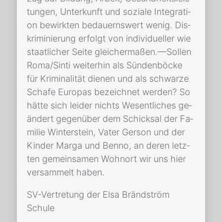
tun­gen, Un­ter­kunft und so­zia­le In­te­gra­ti­
on be­wirk­ten be­dau­erns­wert we­nig. Dis­
kri­mi­nie­rung er­folgt von in­di­vi­du­el­ler wie
staat­li­cher Sei­te glei­cher­ma­ßen.—Sol­len
Roma/​Sin­ti wei­ter­hin als Sün­den­bö­cke
für Kri­mi­na­li­tät die­nen und als schwar­ze
Scha­fe Eu­ro­pas be­zeich­net wer­den? So
hät­te sich lei­der nichts We­sent­li­ches ge­
än­dert ge­gen­über dem Schick­sal der Fa­
mi­lie Win­ter­stein, Va­ter Ger­son und der
Kin­der Mar­ga und Ben­no, an de­ren letz­
ten ge­mein­sa­men Wohn­ort wir uns hier
ver­sam­melt ha­ben.
SV-Ver­tre­tung der Elsa Bränd­ström
Schu­le