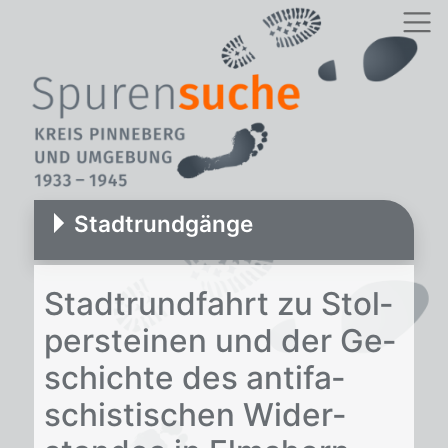
Stadtrundgänge
Stadt­rund­fahrt zu Stol­
per­stei­nen und der Ge­
schich­te des an­ti­fa­
schis­ti­schen Wi­der­