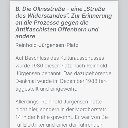
B. Die Ollnsstraße – eine „Straße
des Widerstandes“. Zur Erinnerung
an die Prozesse gegen die
Antifaschisten Offenborn und
andere
Reinhold-Jürgensen-Platz
Auf Be­schluss des Kul­tur­aus­schus­ses
wur­de 1986 die­ser Platz nach Rein­hold
Jür­gen­sen be­nannt. Das da­zu­ge­hö­ren­de
Denk­mal wur­de im De­zem­ber 1988 fer­
tig­ge­stellt und ein­ge­weiht.
Al­ler­dings: Rein­hold Jür­gen­sen hat­te
nicht hier, son­dern in der Mord­horst­str.
14 in der Nähe ge­wohnt. Er war von Be­
ruf Elek­tri­ker und ei­ner der füh­ren­den