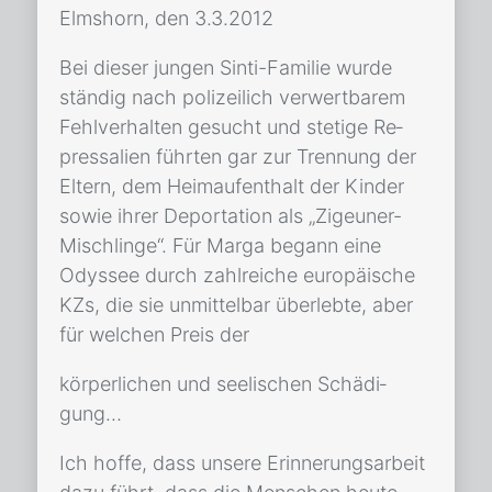
Elms­horn, den 3.3.2012
Bei die­ser jun­gen Sin­ti-Fa­mi­lie wur­de
stän­dig nach po­li­zei­lich ver­wert­ba­rem
Fehl­ver­hal­ten ge­sucht und ste­ti­ge Re­
pres­sa­li­en führ­ten gar zur Tren­nung der
El­tern, dem Heim­auf­ent­halt der Kin­der
so­wie ih­rer De­por­ta­ti­on als „Zi­geu­ner-
Misch­lin­ge“. Für Mar­ga be­gann eine
Odys­see durch zahl­rei­che eu­ro­päi­sche
KZs, die sie un­mit­tel­bar über­leb­te, aber
für wel­chen Preis der
kör­per­li­chen und see­li­schen Schä­di­
gung…
Ich hof­fe, dass un­se­re Er­in­ne­rungs­ar­beit