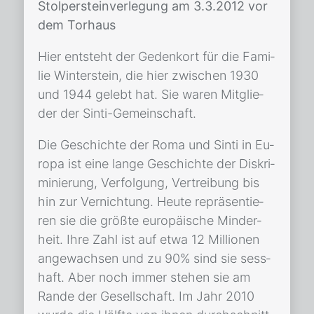
Stolpersteinverlegung am 3.3.2012 vor
dem Torhaus
Hier ent­steht der Ge­denk­ort für die Fa­mi­
lie Win­ter­stein, die hier zwi­schen 1930
und 1944 ge­lebt hat. Sie wa­ren Mit­glie­
der der Sin­ti-Ge­mein­schaft.
Die Ge­schich­te der Roma und Sin­ti in Eu­
ro­pa ist eine lan­ge Ge­schich­te der Dis­kri­
mi­nie­rung, Ver­fol­gung, Ver­trei­bung bis
hin zur Ver­nich­tung. Heu­te re­prä­sen­tie­
ren sie die größ­te eu­ro­päi­sche Min­der­
heit. Ihre Zahl ist auf etwa 12 Mil­lio­nen
an­ge­wach­sen und zu 90% sind sie sess­
haft. Aber noch im­mer ste­hen sie am
Ran­de der Ge­sell­schaft. Im Jahr 2010