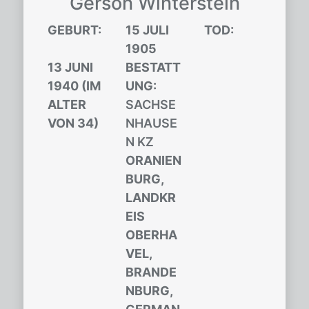
Ger­son Win­ter­stein
GEBURT:
15 JULI
TOD:
1905
13 JUNI
BESTATT
1940 (IM
UNG:
ALTER
SACHSE
VON 34)
NHAUSE
N KZ
ORANIEN
BURG
,
LANDKR
EIS
OBERHA
VEL
,
BRANDE
NBURG
,