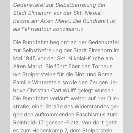
Gedenktafel zur Selbstbefreiung der
Stadt Elmshorn vor der Skt. Nikolai-
Kirche am Alten Markt. Die Rundfahrt ist
als Fahrradtour konzipiert.«
Die Rund­fahrt be­ginnt an der Ge­denk­ta­fel
zur Selbst­be­frei­ung der Stadt Elms­horn im
Mai 1945 vor der Skt. Ni­ko­lai-Kir­che am
Al­ten Markt. Sie führt über das Tor­haus,
wo Stol­per­stei­ne für die Sin­ti und Roma
Fa­mi­lie Win­ter­stein so­wie den Zeu­gen Je­
ho­va Chris­ti­an Carl Wul­ff ge­legt wur­den.
Die Rund­fahrt ver­läuft wei­ter auf der Olln­
stra­ße, ei­ner Stra­ße des Wi­der­stan­des ge­
gen den auf­kom­men­den Fa­schis­mus zum
Rein­hold-Jür­gen­sen-Platz. Von dort geht
es zum Ho­gen­kamp 7, dem Stol­per­stein