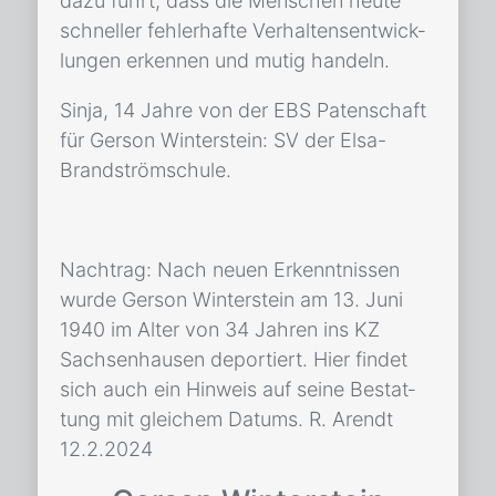
dazu führt, dass die Men­schen heu­te
schnel­ler feh­ler­haf­te Ver­hal­tensent­wick­
lun­gen er­ken­nen und mu­tig han­deln.
Sin­ja, 14 Jah­re von der EBS Pa­ten­schaft
für Ger­son Win­ter­stein: SV der Elsa-
Brand­ström­schu­le.
Nach­trag: Nach neu­en Er­kennt­nis­sen
wur­de Ger­son Win­ter­stein am 13. Juni
1940 im Al­ter von 34 Jah­ren ins KZ
Sach­sen­hau­sen de­por­tiert. Hier fin­det
sich auch ein Hin­weis auf sei­ne Be­stat­
tung mit glei­chem Da­tums. R. Arendt
12.2.2024