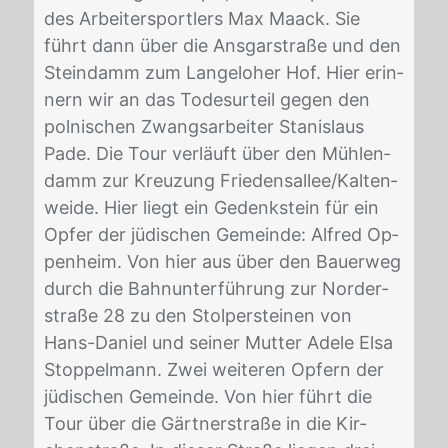
des Ar­bei­ter­sport­lers Max Maack. Sie
führt dann über die Ans­gar­stra­ße und den
Stein­damm zum Lan­ge­lo­her Hof. Hier er­in­
nern wir an das To­des­ur­teil ge­gen den
pol­ni­schen Zwangs­ar­bei­ter Sta­nis­laus
Pade. Die Tour ver­läuft über den Müh­len­
damm zur Kreu­zung Frie­dens­al­lee/​Kal­ten­
wei­de. Hier liegt ein Ge­denk­stein für ein
Op­fer der jü­di­schen Ge­mein­de: Al­fred Op­
pen­heim. Von hier aus über den Bau­er­weg
durch die Bahn­un­ter­füh­rung zur Nor­der­
stra­ße 28 zu den Stol­per­stei­nen von
Hans-Da­ni­el und sei­ner Mut­ter Ade­le Elsa
Stop­pel­mann. Zwei wei­te­ren Op­fern der
jü­di­schen Ge­mein­de. Von hier führt die
Tour über die Gärt­ner­stra­ße in die Kir­