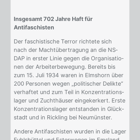
Insgesamt 702 Jahre Haft für
Antifaschisten
Der fa­schis­ti­sche Ter­ror rich­te­te sich
nach der Macht­über­tra­gung an die NS­
DAP in ers­ter Li­nie ge­gen die Or­ga­ni­sa­tio­
nen der Ar­bei­ter­be­we­gung. Be­reits bis
zum 15. Juli 1934 wa­ren in Elms­horn über
200 Per­so­nen we­gen „po­li­ti­scher De­lik­te“
ver­haf­tet und zum Teil in Kon­zen­tra­ti­ons­
la­ger und Zucht­häu­ser ein­ge­ker­kert. Ers­te
Kon­zen­tra­ti­ons­la­ger ent­stan­den in Glück­
stadt und in Rick­ling bei Neu­müns­ter.
An­de­re An­ti­fa­schis­ten wur­den in die La­ger
Fuhls­büt­tel und Es­ter­we­gen im Ems­land