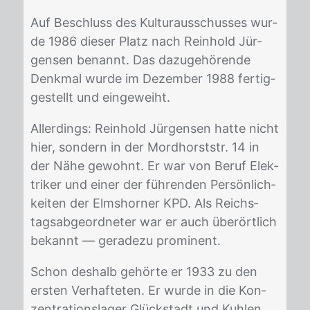
Auf Be­schluss des Kul­tur­aus­schus­ses wur­
de 1986 die­ser Platz nach Rein­hold Jür­
gen­sen be­nannt. Das da­zu­ge­hö­ren­de
Denk­mal wur­de im De­zem­ber 1988 fer­tig­
ge­stellt und ein­ge­weiht.
Al­ler­dings: Rein­hold Jür­gen­sen hat­te nicht
hier, son­dern in der Mord­horst­str. 14 in
der Nähe ge­wohnt. Er war von Be­ruf Elek­
tri­ker und ei­ner der füh­ren­den Per­sön­lich­
kei­ten der Elms­hor­ner KPD. Als Reichs­
tags­ab­ge­ord­ne­ter war er auch über­ört­lich
be­kannt — ge­ra­de­zu pro­mi­nent.
Schon des­halb ge­hör­te er 1933 zu den
ers­ten Ver­haf­te­ten. Er wur­de in die Kon­
zen­tra­ti­ons­la­ger Glück­stadt und Kuh­len