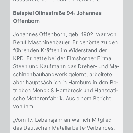
Beispiel Ollnsstraße 94: Johannes
Offenborn
Jo­han­nes Of­fen­born, geb. 1902, war von
Be­ruf Ma­schi­nen­bau­er. Er ge­hör­te zu den
füh­ren­den Kräf­ten im Wi­der­stand der
KPD. Er hat­te bei der Elms­hor­ner Fir­ma
Steen und Kauf­mann das Dre­her- und Ma­
schi­nen­bau­hand­werk ge­lernt, ar­bei­te­te
aber haupt­säch­lich in Ham­burg in den Be­
trie­ben Menck & Ham­brock und Han­sea­ti­
sche Mo­to­ren­fa­brik. Aus ei­nem Be­richt
von ihm:
„Vom 17. Le­bens­jahr an war ich Mit­glied
des Deut­schen Ma­tall­ar­bei­ter­Ver­ban­des,