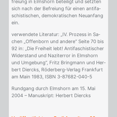
frei­ung in Elms­horn be­tei­ligt und setz­ten
sich nach der Be­frei­ung für ei­nen an­ti­fa­
schis­ti­schen, de­mo­kra­ti­schen Neu­an­fang
ein.
ver­wen­de­te Li­te­ra­tur: „IV. Pro­zess in Sa­
chen „Of­fen­born und an­de­re“ Sei­te 70 bis
92 in: „Die Frei­heit lebt! An­ti­fa­schis­ti­scher
Wi­der­stand und Na­zi­ter­ror in Elms­horn
und Um­ge­bung“, Fritz Bring­mann und Her­
bert Diercks, Rö­der­berg-Ver­lag Frank­furt
am Main 1983, ISBN 3-87682-040-5
Rund­gang durch Elms­horn am 15. Mai
2004 – Ma­nu­skript: Her­bert Diercks