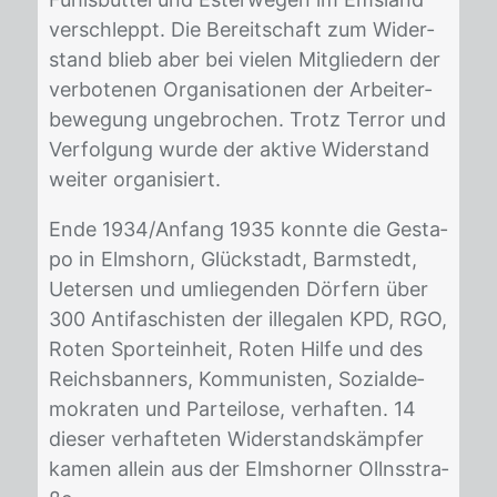
ver­schleppt. Die Be­reit­schaft zum Wi­der­
stand blieb aber bei vie­len Mit­glie­dern der
ver­bo­te­nen Or­ga­ni­sa­tio­nen der Ar­bei­ter­
be­we­gung un­ge­bro­chen. Trotz Ter­ror und
Ver­fol­gung wur­de der ak­ti­ve Wi­der­stand
wei­ter or­ga­ni­siert.
Ende 1934/​An­fang 1935 konn­te die Ge­sta­
po in Elms­horn, Glück­stadt, Barm­stedt,
Ue­ter­sen und um­lie­gen­den Dör­fern über
300 An­ti­fa­schis­ten der il­le­ga­len KPD, RGO,
Ro­ten Sport­ein­heit, Ro­ten Hil­fe und des
Reichs­ban­ners, Kom­mu­nis­ten, So­zi­al­de­
mo­kra­ten und Par­tei­lo­se, ver­haf­ten. 14
die­ser ver­haf­te­ten Wi­der­stands­kämp­fer
ka­men al­lein aus der Elms­hor­ner Ollns­stra­