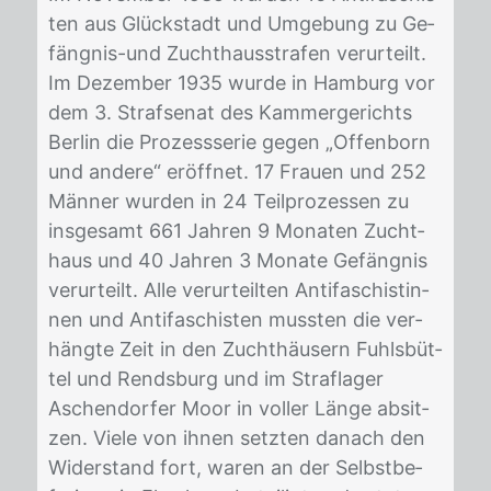
ten aus Glück­stadt und Um­ge­bung zu Ge­
fäng­nis-und Zucht­haus­stra­fen ver­ur­teilt.
Im De­zem­ber 1935 wur­de in Ham­burg vor
dem 3. Straf­se­nat des Kam­mer­ge­richts
Ber­lin die Pro­zess­se­rie ge­gen „Of­fen­born
und an­de­re“ er­öff­net. 17 Frau­en und 252
Män­ner wur­den in 24 Teil­pro­zes­sen zu
ins­ge­samt 661 Jah­ren 9 Mo­na­ten Zucht­
haus und 40 Jah­ren 3 Mo­na­te Ge­fäng­nis
ver­ur­teilt. Alle ver­ur­teil­ten An­ti­fa­schis­tin­
nen und An­ti­fa­schis­ten muss­ten die ver­
häng­te Zeit in den Zucht­häu­sern Fuhls­büt­
tel und Rends­burg und im Straf­la­ger
Aschen­dor­fer Moor in vol­ler Län­ge ab­sit­
zen. Vie­le von ih­nen setz­ten da­nach den
Wi­der­stand fort, wa­ren an der Selbst­be­