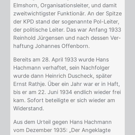
Elms­horn, Or­ga­ni­sa­ti­ons­lei­ter, und da­mit
zweit­wich­tigs­ter Funk­tio­när. An der Spit­ze
der KPD stand der so­ge­nann­te Pol-Lei­ter,
der po­li­ti­sche Lei­ter. Das war An­fang 1933
Rein­hold Jür­gen­sen und nach des­sen Ver­
haf­tung Jo­han­nes Of­fen­born.
Be­reits am 28. April 1933 wur­de Hans
Hach­mann ver­haf­tet, sein Nach­fol­ger
wur­de dann Hein­rich Du­scheck, spä­ter
Ernst Ra­th­je. Über ein Jahr war er in Haft,
bis er am 22. Juni 1934 end­lich wie­der frei
kam. So­fort be­tei­lig­te er sich wie­der am
Wi­der­stand.
Aus dem Ur­teil ge­gen Hans Hach­mann
vom De­zem­ber 1935: „Der An­ge­klag­te