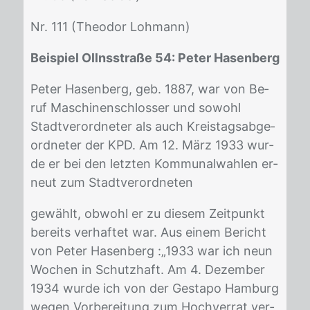
Nr. 111 (Theo­dor Loh­mann)
Beispiel Ollnsstraße 54: Peter Hasenberg
Pe­ter Ha­sen­berg, geb. 1887, war von Be­
ruf Ma­schi­nen­schlos­ser und so­wohl
Stadt­ver­ord­ne­ter als auch Kreis­tags­ab­ge­
ord­ne­ter der KPD. Am 12. März 1933 wur­
de er bei den letz­ten Kom­mu­nal­wah­len er­
neut zum Stadt­ver­ord­ne­ten
ge­wählt, ob­wohl er zu die­sem Zeit­punkt
be­reits ver­haf­tet war. Aus ei­nem Be­richt
von Pe­ter Ha­sen­berg :„1933 war ich neun
Wo­chen in Schutz­haft. Am 4. De­zem­ber
1934 wur­de ich von der Ge­sta­po Ham­burg
we­gen Vor­be­rei­tung zum Hoch­ver­rat ver­