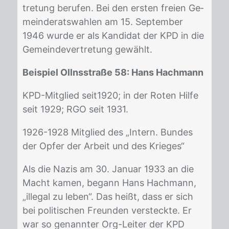
tre­tung be­ru­fen. Bei den ers­ten frei­en Ge­
mein­de­rats­wah­len am 15. Sep­tem­ber
1946 wur­de er als Kan­di­dat der KPD in die
Ge­mein­de­ver­tre­tung ge­wählt.
Beispiel Ollnsstraße 58: Hans Hachmann
KPD-Mit­glied seit1920; in der Ro­ten Hil­fe
seit 1929; RGO seit 1931.
1926-1928 Mit­glied des „In­tern. Bun­des
der Op­fer der Ar­beit und des Krie­ges“
Als die Na­zis am 30. Ja­nu­ar 1933 an die
Macht ka­men, be­gann Hans Hach­mann,
„il­le­gal zu le­ben“. Das heißt, dass er sich
bei po­li­ti­schen Freun­den ver­steck­te. Er
war so ge­nann­ter Org-Lei­ter der KPD