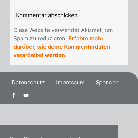
*
Die­se Web­site ver­wen­det Akis­met, um
Spam zu re­du­zie­ren.
Erfahre mehr
darüber, wie deine Kommentardaten
verarbeitet werden
.
Datenschutz
Impressum
Spenden