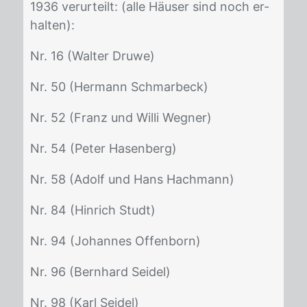
1936 ver­ur­teilt: (alle Häu­ser sind noch er­
hal­ten):
Nr. 16 (Wal­ter Dru­we)
Nr. 50 (Her­mann Schm­arbeck)
Nr. 52 (Franz und Wil­li Weg­ner)
Nr. 54 (Pe­ter Ha­sen­berg)
Nr. 58 (Adolf und Hans Hach­mann)
Nr. 84 (Hin­rich Studt)
Nr. 94 (Jo­han­nes Of­fen­born)
Nr. 96 (Bern­hard Sei­del)
Nr. 98 (Karl Sei­del)