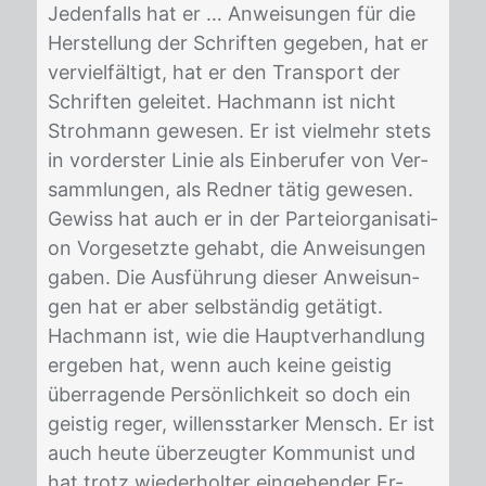
Je­den­falls hat er … An­wei­sun­gen für die
Her­stel­lung der Schrif­ten ge­ge­ben, hat er
ver­viel­fäl­tigt, hat er den Trans­port der
Schrif­ten ge­lei­tet. Hach­mann ist nicht
Stroh­mann ge­we­sen. Er ist viel­mehr stets
in vor­ders­ter Li­nie als Ein­be­ru­fer von Ver­
samm­lun­gen, als Red­ner tä­tig ge­we­sen.
Ge­wiss hat auch er in der Par­tei­or­ga­ni­sa­ti­
on Vor­ge­setz­te ge­habt, die An­wei­sun­gen
ga­ben. Die Aus­füh­rung die­ser An­wei­sun­
gen hat er aber selb­stän­dig ge­tä­tigt.
Hach­mann ist, wie die Haupt­ver­hand­lung
er­ge­ben hat, wenn auch kei­ne geis­tig
über­ra­gen­de Per­sön­lich­keit so doch ein
geis­tig re­ger, wil­lens­star­ker Mensch. Er ist
auch heu­te über­zeug­ter Kom­mu­nist und
hat trotz wie­der­hol­ter ein­ge­hen­der Er­