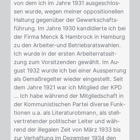
von dem ich im Jah­re 1931 aus­ge­schlos­
sen wur­de, we­gen mei­ner op­po­si­tio­nel­len
Hal­tung ge­gen­über der Ge­werk­schafts­
füh­rung. Im Jah­re 1930 kan­di­dier­te ich bei
der Fir­ma Menck & Ham­brock in Ham­burg
zu den Ar­bei­ter-und Be­triebs­rats­wah­len.
Ich wur­de in der ers­ten Ar­bei­ter­rats­sit­
zung zum Vor­sit­zen­den ge­wählt. Im Au­
gust 1932 wur­de ich bei ei­ner Aus­sper­rung
als Ge­maß­re­gel­ter wie­der ein­ge­stellt. Seit
dem Jah­re 1921 war ich Mit­glied der KPD
… Ich habe wäh­rend der Mit­glied­schaft in
der Kom­mu­nis­ti­schen Par­tei di­ver­se Funk­
tio­nen u.a. als Li­te­ra­turob­mann, als stell­
ver­tre­ten­der po­li­ti­scher Lei­ter und wäh­
rend der il­le­ga­len Zeit von März 1933 bis
zur Ver­haf­tung im De­zem­ber 1934 den