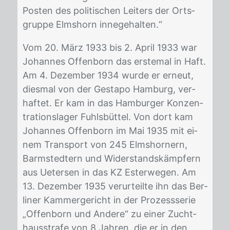
Pos­ten des po­li­ti­schen Lei­ters der Orts­
grup­pe Elms­horn in­ne­ge­hal­ten.“
Vom 20. März 1933 bis 2. April 1933 war
Jo­han­nes Of­fen­born das ers­te­mal in Haft.
Am 4. De­zem­ber 1934 wur­de er er­neut,
dies­mal von der Ge­sta­po Ham­burg, ver­
haf­tet. Er kam in das Ham­bur­ger Kon­zen­
tra­ti­ons­la­ger Fuhls­büt­tel. Von dort kam
Jo­han­nes Of­fen­born im Mai 1935 mit ei­
nem Trans­port von 245 Elms­hor­nern,
Barm­sted­tern und Wi­der­stands­kämp­fern
aus Ue­ter­sen in das KZ Es­ter­we­gen. Am
13. De­zem­ber 1935 ver­ur­teil­te ihn das Ber­
li­ner Kam­mer­ge­richt in der Pro­zess­se­rie
„Of­fen­born und An­de­re“ zu ei­ner Zucht­
haus­stra­fe von 8 Jah­ren, die er in den