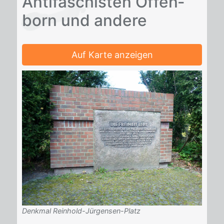
An­ti­fa­schis­ten Of­fen­
born und an­de­re
Auf Karte anzeigen
Denkmal Reinhold-Jürgensen-Platz