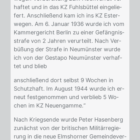
haf­tet und in das KZ Fuhls­büt­tel ein­ge­lie­
fert. An­schlie­ßend kam ich ins KZ Es­ter­
we­gen. Am 6. Ja­nu­ar 1936 wur­de ich vom
Kam­mer­ge­richt Ber­lin zu ei­ner Ge­fäng­nis­
stra­fe von 2 Jah­ren ver­ur­teilt. Nach Ver­
bü­ßung der Stra­fe in Neu­müns­ter wur­de
ich von der Ge­sta­po Neu­müns­ter ver­haf­
tet und blieb
an­schlie­ßend dort selbst 9 Wo­chen in
Schutz­haft. Im Au­gust 1944 wur­de ich er­
neut fest­ge­nom­men und ver­blieb 5 Wo­
chen im KZ Neu­eng­am­me.“
Nach Kriegs­en­de wur­de Pe­ter Ha­sen­berg
zu­nächst von der bri­ti­schen Mi­li­tär­re­gie­
rung in die neue Elms­hor­ner Ge­mein­de­ver­