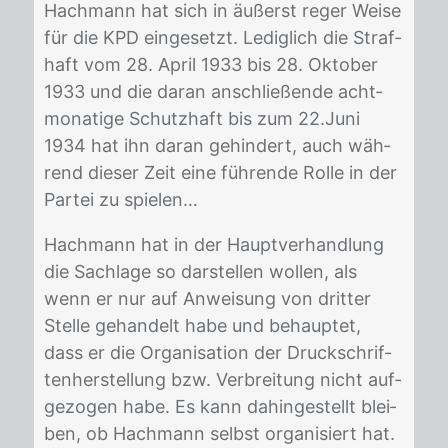
Hach­mann hat sich in äu­ßerst re­ger Wei­se
für die KPD ein­ge­setzt. Le­dig­lich die Straf­
haft vom 28. April 1933 bis 28. Ok­to­ber
1933 und die dar­an an­schlie­ßen­de acht­
mo­na­ti­ge Schutz­haft bis zum 22.Juni
1934 hat ihn dar­an ge­hin­dert, auch wäh­
rend die­ser Zeit eine füh­ren­de Rol­le in der
Par­tei zu spie­len…
Hach­mann hat in der Haupt­ver­hand­lung
die Sach­la­ge so dar­stel­len wol­len, als
wenn er nur auf An­wei­sung von drit­ter
Stel­le ge­han­delt habe und be­haup­tet,
dass er die Or­ga­ni­sa­ti­on der Druck­schrif­
ten­her­stel­lung bzw. Ver­brei­tung nicht auf­
ge­zo­gen habe. Es kann da­hin­ge­stellt blei­
ben, ob Hach­mann selbst or­ga­ni­siert hat.