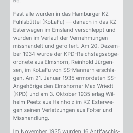
ße.
Fast alle wur­den in das Ham­bur­ger KZ
Fuhls­büt­tel (KoLa­Fu) — da­nach in das KZ
Es­ter­we­gen im Ems­land ver­schleppt und
wur­den im Ver­lauf der Ver­neh­mun­gen
miss­han­delt und ge­fol­tert. Am 20. De­zem­
ber 1934 wur­de der KPD-Reichs­tags­ab­ge­
ord­ne­te aus Elms­horn, Rein­hold Jür­gen­
sen, im KoLa­Fu von SS-Män­nern er­schla­
gen. Am 21. Ja­nu­ar 1935 er­mor­de­ten SS-
An­ge­hö­rige den Elms­hor­ner Max Wriedt
(KPD) und am 3. Ok­to­ber 1935 er­lag Wil­
helm Peetz aus Hain­holz im KZ Es­ter­we­
gen sei­nen Ver­let­zun­gen aus Fol­ter und
Miss­hand­lung.
Im No­vem­ber 1935 wur­den 16 An­ti­fa­schis­