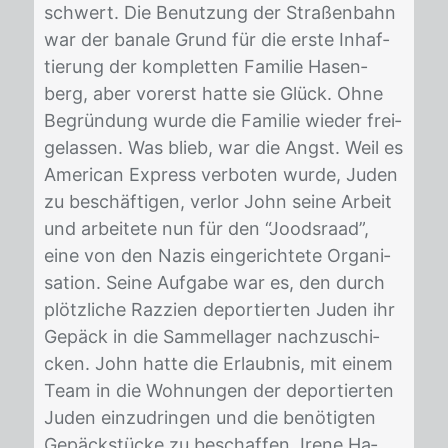
schwert. Die Be­nut­zung der Stra­ßen­bahn
war der ba­na­le Grund für die ers­te In­haf­
tie­rung der kom­plet­ten Fa­mi­lie Ha­sen­
berg, aber vor­erst hat­te sie Glück. Ohne
Be­grün­dung wur­de die Fa­mi­lie wie­der frei­
ge­las­sen. Was blieb, war die Angst. Weil es
Ame­ri­can Ex­press ver­bo­ten wur­de, Ju­den
zu be­schäf­ti­gen, ver­lor John sei­ne Ar­beit
und ar­bei­te­te nun für den “Joods­raad”,
eine von den Na­zis ein­ge­rich­te­te Or­ga­ni­
sa­ti­on. Sei­ne Auf­ga­be war es, den durch
plötz­li­che Raz­zi­en de­por­tier­ten Ju­den ihr
Ge­päck in die Sam­mel­la­ger nach­zu­schi­
cken. John hat­te die Er­laub­nis, mit ei­nem
Team in die Woh­nun­gen der de­por­tier­ten
Ju­den ein­zu­drin­gen und die be­nö­tig­ten
Ge­päck­stü­cke zu be­schaf­fen. Ire­ne Ha­