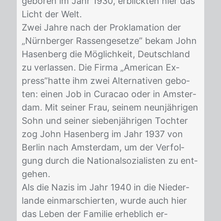
ge­bo­ren im Jahr 1930, er­blick­ten hier das
Licht der Welt.
Zwei Jah­re nach der Pro­kla­ma­ti­on der
„Nürn­ber­ger Ras­sen­ge­set­ze” be­kam John
Ha­sen­berg die Mög­lich­keit, Deutsch­land
zu ver­las­sen. Die Fir­ma „Ame­ri­can Ex­
press”hat­te ihm zwei Al­ter­na­ti­ven ge­bo­
ten: ei­nen Job in Cu­ra­cao oder in Ams­ter­
dam. Mit sei­ner Frau, sei­nem neun­jäh­ri­gen
Sohn und sei­ner sie­ben­jäh­ri­gen Toch­ter
zog John Ha­sen­berg im Jahr 1937 von
Ber­lin nach Ams­ter­dam, um der Ver­fol­
gung durch die Na­tio­nal­so­zia­lis­ten zu ent­
ge­hen.
Als die Na­zis im Jahr 1940 in die Nie­der­
lan­de ein­mar­schier­ten, wur­de auch hier
das Le­ben der Fa­mi­lie er­heb­lich er­