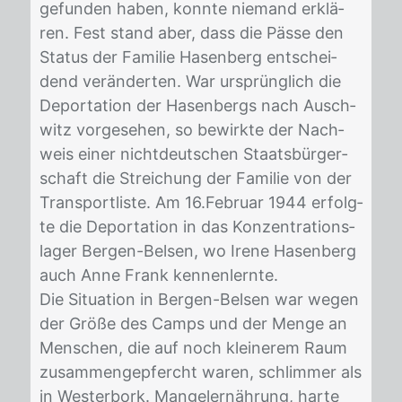
ge­fun­den ha­ben, konn­te nie­mand er­klä­
ren. Fest stand aber, dass die Päs­se den
Sta­tus der Fa­mi­lie Ha­sen­berg ent­schei­
dend ver­än­der­ten. War ur­sprüng­lich die
De­por­ta­ti­on der Ha­sen­bergs nach Ausch­
witz vor­ge­se­hen, so be­wirk­te der Nach­
weis ei­ner nicht­deut­schen Staats­bür­ger­
schaft die Strei­chung der Fa­mi­lie von der
Trans­port­lis­te. Am 16.Fe­bru­ar 1944 er­folg­
te die De­por­ta­ti­on in das Kon­zen­tra­ti­ons­
la­ger Ber­gen-Bel­sen, wo Ire­ne Ha­sen­berg
auch Anne Frank ken­nen­lern­te.
Die Si­tua­ti­on in Ber­gen-Bel­sen war we­gen
der Grö­ße des Camps und der Men­ge an
Men­schen, die auf noch klei­ne­rem Raum
zu­sam­men­ge­pfercht wa­ren, schlim­mer als
in Wes­ter­bork. Man­gel­er­näh­rung, har­te