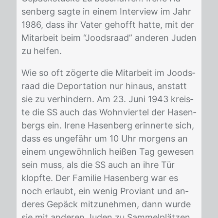
sen­berg sag­te in ei­nem In­ter­view im Jahr
1986, dass ihr Va­ter ge­hofft hat­te, mit der
Mit­ar­beit beim “Joods­raad” an­de­ren Ju­den
zu hel­fen.
Wie so oft zö­ger­te die Mit­ar­beit im Joods­
raad die De­por­ta­ti­on nur hin­aus, an­statt
sie zu ver­hin­dern. Am 23. Juni 1943 kreis­
te die SS auch das Wohn­vier­tel der Ha­sen­
bergs ein. Ire­ne Ha­sen­berg er­in­ner­te sich,
dass es un­ge­fähr um 10 Uhr mor­gens an
ei­nem un­ge­wöhn­lich hei­ßen Tag ge­we­sen
sein muss, als die SS auch an ihre Tür
klopf­te. Der Fa­mi­lie Ha­sen­berg war es
noch er­laubt, ein we­nig Pro­vi­ant und an­
de­res Ge­päck mit­zu­neh­men, dann wur­de
sie mit an­de­ren Ju­den zu Sam­mel­plät­zen