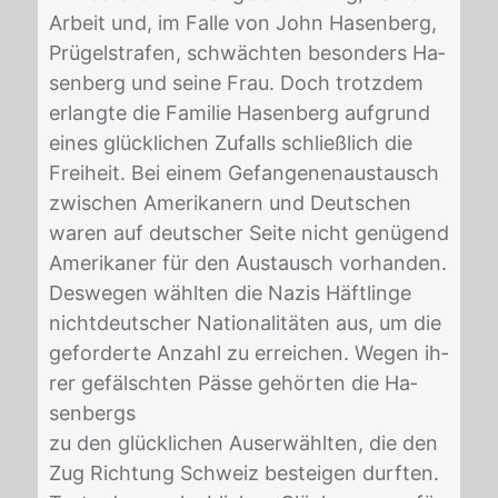
Ar­beit und, im Fal­le von John Ha­sen­berg,
Prü­gel­stra­fen, schwäch­ten be­son­ders Ha­
sen­berg und sei­ne Frau. Doch trotz­dem
er­lang­te die Fa­mi­lie Ha­sen­berg auf­grund
ei­nes glück­li­chen Zu­falls schließ­lich die
Frei­heit. Bei ei­nem Ge­fan­ge­nen­aus­tausch
zwi­schen Ame­ri­ka­nern und Deut­schen
wa­ren auf deut­scher Sei­te nicht ge­nü­gend
Ame­ri­ka­ner für den Aus­tausch vor­han­den.
Des­we­gen wähl­ten die Na­zis Häft­lin­ge
nicht­deut­scher Na­tio­na­li­tä­ten aus, um die
ge­for­der­te An­zahl zu er­rei­chen. We­gen ih­
rer ge­fälsch­ten Päs­se ge­hör­ten die Ha­
sen­bergs
zu den glück­li­chen Aus­er­wähl­ten, die den
Zug Rich­tung Schweiz be­stei­gen durf­ten.