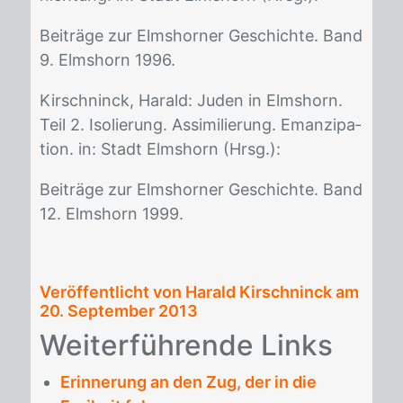
Bei­trä­ge zur Elms­hor­ner Ge­schich­te. Band
9. Elms­horn 1996.
Kir­sch­ninck, Ha­rald: Ju­den in Elms­horn.
Teil 2. Iso­lie­rung. As­si­mi­lie­rung. Eman­zi­pa­
ti­on. in: Stadt Elms­horn (Hrsg.):
Bei­trä­ge zur Elms­hor­ner Ge­schich­te. Band
12. Elms­horn 1999.
Veröffentlicht von Harald Kirschninck am
20. September 2013
Wei­ter­füh­ren­de Links
Erinnerung an den Zug, der in die