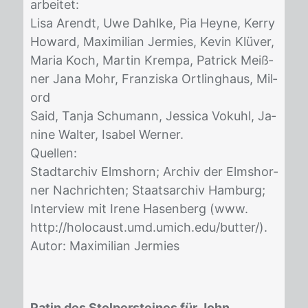
ar­bei­tet:
Lisa Arendt, Uwe Dah­l­ke, Pia Heyne, Ker­ry
Howard, Ma­xi­mi­li­an Jer­mies, Ke­vin Klü­ver,
Ma­ria Koch, Mar­tin Krem­pa, Pa­trick Meiß­
ner Jana Mohr, Fran­zis­ka Ort­ling­haus, Mil­
ord
Said, Tan­ja Schu­mann, Jes­si­ca Vo­kuhl, Ja­
ni­ne Wal­ter, Isa­bel Wer­ner.
Quel­len:
Stadt­ar­chiv Elms­horn; Ar­chiv der Elms­hor­
ner Nach­rich­ten; Staats­ar­chiv Ham­burg;
In­ter­view mit Ire­ne Ha­sen­berg (www.
http://​ho­lo­caust.umd.um­ich.edu/​but­ter/).
Au­tor: Ma­xi­mi­li­an Jer­mies
Patin des Stolpersteines für John