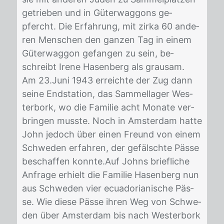
ge­trie­ben und in Gü­ter­wag­gons ge­
pfercht. Die Er­fah­rung, mit zir­ka 60 an­de­
ren Men­schen den gan­zen Tag in ei­nem
Gü­ter­wag­gon ge­fan­gen zu sein, be­
schreibt Ire­ne Ha­sen­berg als grau­sam.
Am 23.Juni 1943 er­reich­te der Zug dann
sei­ne End­sta­ti­on, das Sam­mel­la­ger Wes­
ter­bork, wo die Fa­mi­lie acht Mo­na­te ver­
brin­gen muss­te. Noch in Ams­ter­dam hat­te
John je­doch über ei­nen Freund von ei­nem
Schwe­den er­fah­ren, der ge­fälsch­te Päs­se
be­schaf­fen konn­te.Auf Johns brief­li­che
An­fra­ge er­hielt die Fa­mi­lie Ha­sen­berg nun
aus Schwe­den vier ecua­do­ria­ni­sche Päs­
se. Wie die­se Päs­se ih­ren Weg von Schwe­
den über Ams­ter­dam bis nach Wes­ter­bork