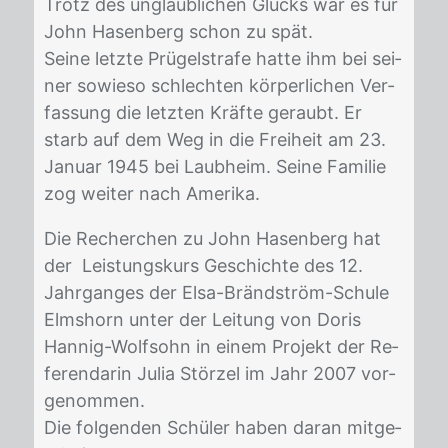
Trotz des un­glaub­li­chen Glücks war es für
John Ha­sen­berg schon zu spät.
Sei­ne letz­te Prü­gel­stra­fe hat­te ihm bei sei­
ner so­wie­so schlech­ten kör­per­li­chen Ver­
fas­sung die letz­ten Kräf­te ge­raubt. Er
starb auf dem Weg in die Frei­heit am 23.
Ja­nu­ar 1945 bei Laub­heim. Sei­ne Fa­mi­lie
zog wei­ter nach Ame­ri­ka.
Die Re­cher­chen zu John Ha­sen­berg hat
der Leis­tungs­kurs Ge­schich­te des 12.
Jahr­gan­ges der Elsa-Bränd­ström-Schu­le
Elms­horn un­ter der Lei­tung von Do­ris
Han­nig-Wolfs­ohn in ei­nem Pro­jekt der Re­
fe­ren­da­rin Ju­lia Stör­zel im Jahr 2007 vor­
ge­nom­men.
Die fol­gen­den Schü­ler ha­ben dar­an mit­ge­