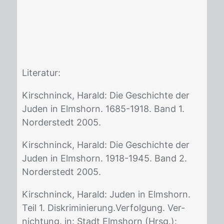
Li­te­ra­tur:
Kir­sch­ninck, Ha­rald: Die Ge­schich­te der
Ju­den in Elms­horn. 1685-1918. Band 1.
Nor­der­stedt 2005.
Kir­sch­ninck, Ha­rald: Die Ge­schich­te der
Ju­den in Elms­horn. 1918-1945. Band 2.
Nor­der­stedt 2005.
Kir­sch­ninck, Ha­rald: Ju­den in Elms­horn.
Teil 1. Dis­kri­mi­nie­rung.Ver­fol­gung. Ver­
nich­tung. in: Stadt Elms­horn (Hrsg.):