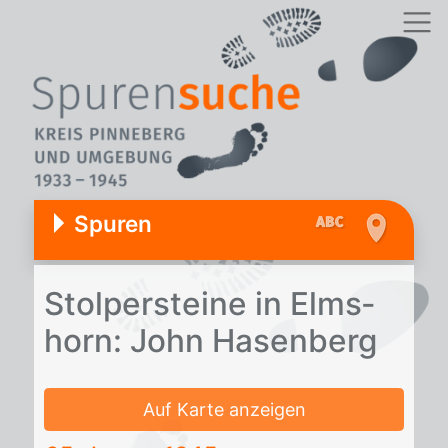
Spuren
Stol­per­stei­ne in Elms­
horn: John Ha­sen­berg
Auf Karte anzeigen