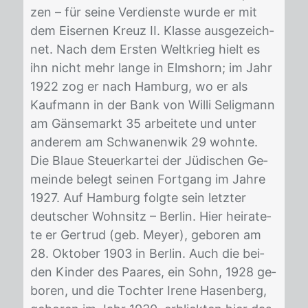
zen – für sei­ne Ver­diens­te wur­de er mit
dem Ei­ser­nen Kreuz II. Klas­se aus­ge­zeich­
net. Nach dem Ers­ten Welt­krieg hielt es
ihn nicht mehr lan­ge in Elms­horn; im Jahr
1922 zog er nach Ham­burg, wo er als
Kauf­mann in der Bank von Wil­li Se­lig­mann
am Gän­se­markt 35 ar­bei­te­te und un­ter
an­de­rem am Schwa­nen­wik 29 wohn­te.
Die Blaue Steu­er­kar­tei der Jü­di­schen Ge­
mein­de be­legt sei­nen Fort­gang im Jah­re
1927. Auf Ham­burg folg­te sein letz­ter
deut­scher Wohn­sitz – Ber­lin. Hier hei­ra­te­
te er Ger­trud (geb. Mey­er), ge­bo­ren am
28. Ok­to­ber 1903 in Ber­lin. Auch die bei­
den Kin­der des Paa­res, ein Sohn, 1928 ge­
bo­ren, und die Toch­ter Ire­ne Ha­sen­berg,