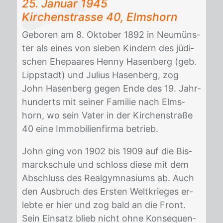
25. Ja­nu­ar 1945
Kir­chen­stras­se 40, Elms­horn
Ge­bo­ren am 8. Ok­to­ber 1892 in Neu­müns­
ter als ei­nes von sie­ben Kin­dern des jü­di­
schen Ehe­paa­res Hen­ny Ha­sen­berg (geb.
Lipp­stadt) und Ju­li­us Ha­sen­berg, zog
John Ha­sen­berg ge­gen Ende des 19. Jahr­
hun­derts mit sei­ner Fa­mi­lie nach Elms­
horn, wo sein Va­ter in der Kir­chen­stra­ße
40 eine Im­mo­bi­li­en­fir­ma be­trieb.
John ging von 1902 bis 1909 auf die Bis­
marck­schu­le und schloss die­se mit dem
Ab­schluss des Re­al­gym­na­si­ums ab. Auch
den Aus­bruch des Ers­ten Welt­krie­ges er­
leb­te er hier und zog bald an die Front.
Sein Ein­satz blieb nicht ohne Kon­se­quen­