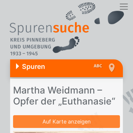
Spuren
Mar­tha Weid­mann –
Op­fer der „Eu­tha­na­sie“
Auf Karte anzeigen