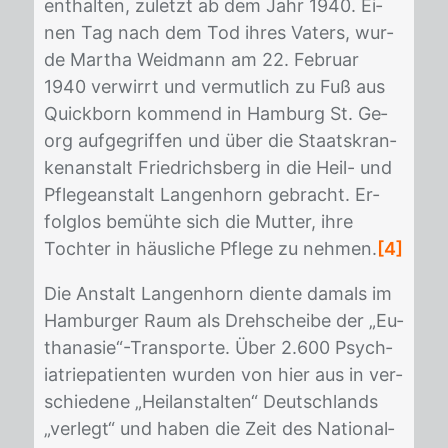
ent­hal­ten, zu­letzt ab dem Jahr 1940. Ei­
nen Tag nach dem Tod ih­res Va­ters, wur­
de Mar­tha Weid­mann am 22. Fe­bru­ar
1940 ver­wirrt und ver­mut­lich zu Fuß aus
Quick­born kom­mend in Ham­burg St. Ge­
org auf­ge­grif­fen und über die Staats­kran­
ken­an­stalt Fried­richs­berg in die Heil- und
Pfle­ge­an­stalt Lan­gen­horn ge­bracht. Er­
folg­los be­müh­te sich die Mut­ter, ihre
Toch­ter in häus­li­che Pfle­ge zu neh­men.
[4]
Die An­stalt Lan­gen­horn dien­te da­mals im
Ham­bur­ger Raum als Dreh­schei­be der „Eu­
tha­na­sie“-Trans­por­te. Über 2.600 Psych­
ia­trie­pa­ti­en­ten wur­den von hier aus in ver­
schie­de­ne „Heil­an­stal­ten“ Deutsch­lands
„ver­legt“ und ha­ben die Zeit des Na­tio­nal­