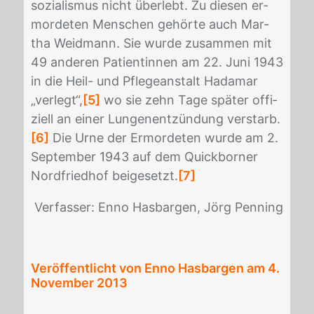
so­zia­lis­mus nicht über­lebt. Zu die­sen er­
mor­de­ten Men­schen ge­hör­te auch Mar­
tha Weid­mann. Sie wur­de zu­sam­men mit
49 an­de­ren Pa­ti­en­tin­nen am 22. Juni 1943
in die Heil- und Pfle­ge­an­stalt Ha­d­amar
„ver­legt“,
[5]
wo sie zehn Tage spä­ter of­fi­
zi­ell an ei­ner Lun­gen­ent­zün­dung ver­starb.
[6]
Die Urne der Er­mor­de­ten wur­de am 2.
Sep­tem­ber 1943 auf dem Quick­bor­ner
Nord­fried­hof bei­ge­setzt.
[7]
Ver­fas­ser: Enno Has­bar­gen, Jörg Pen­ning
Veröffentlicht von Enno Hasbargen am
4.
November 2013