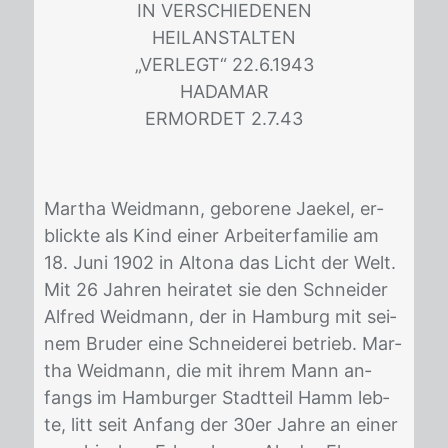
IN VER­SCHIE­DE­NEN
HEIL­AN­STAL­TEN
„VER­LEGT“ 22.6.1943
HA­D­AMAR
ER­MOR­DET 2.7.43
Mar­tha Weid­mann, ge­bo­re­ne Jae­kel, er­
blick­te als Kind ei­ner Ar­bei­ter­fa­mi­lie am
18. Juni 1902 in Al­to­na das Licht der Welt.
Mit 26 Jah­ren hei­ra­tet sie den Schnei­der
Al­fred Weid­mann, der in Ham­burg mit sei­
nem Bru­der eine Schnei­de­rei be­trieb. Mar­
tha Weid­mann, die mit ih­rem Mann an­
fangs im Ham­bur­ger Stadt­teil Hamm leb­
te, litt seit An­fang der 30er Jah­re an ei­ner