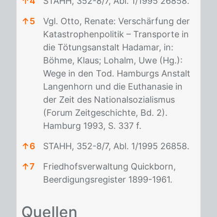
↑
4
STAHH, 352-8/7, Abl. 1/1995 26858.
↑
5
Vgl. Otto, Renate: Verschärfung der
Katastrophenpolitik – Transporte in
die Tötungsanstalt Hadamar, in:
Böhme, Klaus; Lohalm, Uwe (Hg.):
Wege in den Tod. Hamburgs Anstalt
Langenhorn und die Euthanasie in
der Zeit des Nationalsozialismus
(Forum Zeitgeschichte, Bd. 2).
Hamburg 1993, S. 337 f.
↑
6
STAHH, 352-8/7, Abl. 1/1995 26858.
↑
7
Friedhofsverwaltung Quickborn,
Beerdigungsregister 1899-1961.
Fußnoten
Quel­len