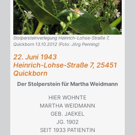
Stolpersteinverlegung Heinrich-Lohse-Straße 7,
Quickborn 13.10.2012 (Foto: Jörg Penning)
22. Juni 1943
Hein­rich-Loh­se-Stra­ße 7, 25451
Quick­born
Der Stolperstein für Martha Weidmann
HIER WOHN­TE
MAR­THA WEID­MANN
GEB. JAE­KEL
JG. 1902
SEIT 1933 PA­TI­EN­TIN