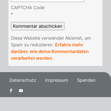
CAPTCHA Code
*
Die­se Web­site ver­wen­det Akis­met, um
Spam zu re­du­zie­ren.
Erfahre mehr
darüber, wie deine Kommentardaten
verarbeitet werden
.
Datenschutz
Impressum
Spenden