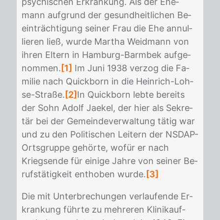
psy­chi­schen Er­kran­kung. Als der Ehe­
mann auf­grund der ge­sund­heit­li­chen Be­
ein­träch­ti­gung sei­ner Frau die Ehe an­nul­
lie­ren ließ, wur­de Mar­tha Weid­mann von
ih­ren El­tern in Ham­burg-Barm­bek auf­ge­
nom­men.
[1]
Im Juni 1938 ver­zog die Fa­
mi­lie nach Quick­born in die Hein­rich-Loh­
se-Stra­ße.
[2]
In Quick­born leb­te be­reits
der Sohn Adolf Jae­kel, der hier als Se­kre­
tär bei der Ge­mein­de­ver­wal­tung tä­tig war
und zu den Po­li­ti­schen Lei­tern der NS­DAP-
Orts­grup­pe ge­hör­te, wo­für er nach
Kriegs­en­de für ei­ni­ge Jah­re von sei­ner Be­
rufs­tä­tig­keit ent­ho­ben wur­de.
[3]
Die mit Un­ter­bre­chun­gen ver­lau­fen­de Er­
kran­kung führ­te zu meh­re­ren Kli­nik­auf­