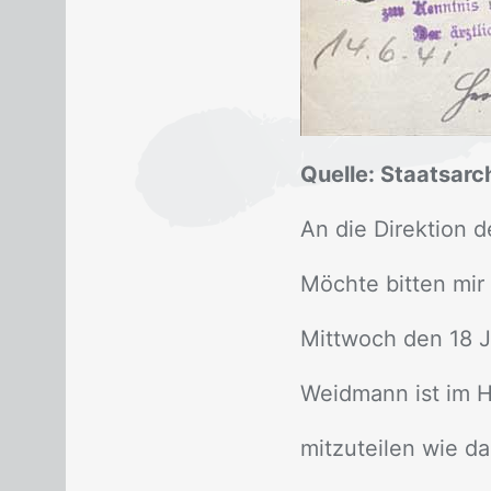
Quelle: Staatsar
An die Di­rek­ti­on 
Möch­te bit­ten mir 
Mitt­woch den 18 J
Weid­mann ist im Hau
mit­zu­tei­len wie d