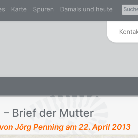
es
Karte
Spuren
Damals und heute
Zur Startseite von Spurensuche Kr
Konta
– Brief der Mut­ter
t von Jörg Penning am
22. April 2013