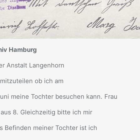
chiv Hamburg
der An­stalt Lan­gen­horn
mit­zu­tei­len ob ich am
uni mei­ne Toch­ter be­su­chen kann. Frau
s 8. Gleich­zei­tig bit­te ich mir
as Be­fin­den mei­ner Toch­ter ist ich