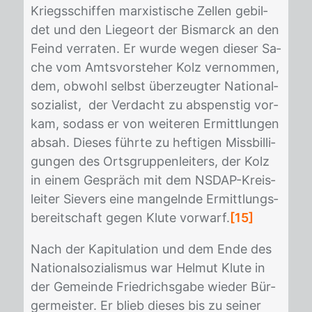
Kriegs­schif­fen mar­xis­ti­sche Zel­len ge­bil­
det und den Lie­ge­ort der Bis­marck an den
Feind ver­ra­ten. Er wur­de we­gen die­ser Sa­
che vom Amts­vor­ste­her Kolz ver­nom­men,
dem, ob­wohl selbst über­zeug­ter Na­tio­nal­
so­zia­list, der Ver­dacht zu ab­spens­tig vor­
kam, so­dass er von wei­te­ren Er­mitt­lun­gen
ab­sah. Die­ses führ­te zu hef­ti­gen Miss­bil­li­
gun­gen des Orts­grup­pen­lei­ters, der Kolz
in ei­nem Ge­spräch mit dem NS­DAP-Kreis­
lei­ter Sie­vers eine man­geln­de Er­mitt­lungs­
be­reit­schaft ge­gen Klu­te vor­warf.
[15]
Nach der Ka­pi­tu­la­ti­on und dem Ende des
Na­tio­nal­so­zia­lis­mus war Hel­mut Klu­te in
der Ge­mein­de Fried­richs­ga­be wie­der Bür­
ger­meis­ter. Er blieb die­ses bis zu sei­ner