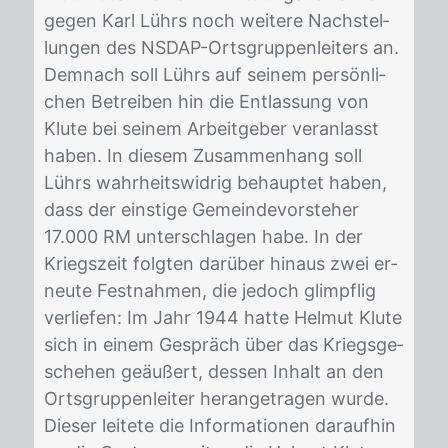
ge­gen Karl Lührs noch wei­te­re Nach­stel­
lun­gen des NS­DAP-Orts­grup­pen­lei­ters an.
Dem­nach soll Lührs auf sei­nem per­sön­li­
chen Be­trei­ben hin die Ent­las­sung von
Klu­te bei sei­nem Ar­beit­ge­ber ver­an­lasst
ha­ben. In die­sem Zu­sam­men­hang soll
Lührs wahr­heits­wid­rig be­haup­tet ha­ben,
dass der eins­ti­ge Ge­mein­de­vor­ste­her
17.000 RM un­ter­schla­gen habe. In der
Kriegs­zeit folg­ten dar­über hin­aus zwei er­
neu­te Fest­nah­men, die je­doch glimpf­lig
ver­lie­fen: Im Jahr 1944 hat­te Hel­mut Klu­te
sich in ei­nem Ge­spräch über das Kriegs­ge­
sche­hen ge­äu­ßert, des­sen In­halt an den
Orts­grup­pen­lei­ter her­an­ge­tra­gen wur­de.
Die­ser lei­te­te die In­for­ma­tio­nen dar­auf­hin