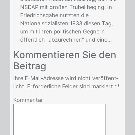
NSDAP mit großen Trubel beging. In
Friedrichsgabe nutzten die
Nationalsozialisten 1933 diesen Tag,
um mit ihren politischen Gegnern
öffentlich "abzurechnen" und eine...
Kom­men­tie­ren Sie den
Bei­trag
Ihre E-Mail-Adres­se wird nicht ver­öf­fent­
licht. Er­for­der­li­che Fel­der sind mar­kiert *
*
Kommentar