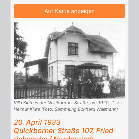
Auf Karte anzeigen
Villa Klute in der Quickborner Straße, um 1920, 2. v. l.
Helmut Klute (Foto: Sammlung Eckhard Wallmann)
20. April 1933
Quick­bor­ner Stra­ße 107, Fried­
richs­ga­be / Nor­der­stedt