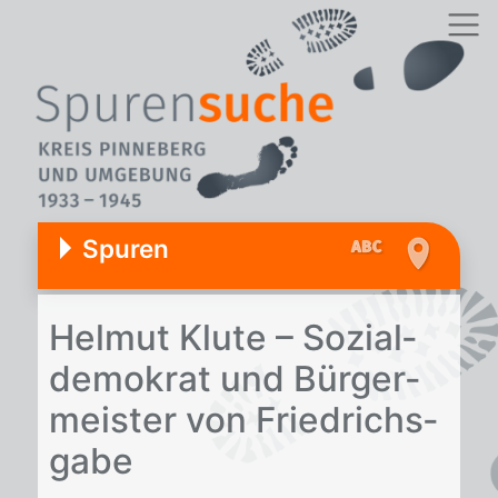
Spuren
Hel­mut Klu­te – So­zi­al­
de­mo­krat und Bür­ger­
meis­ter von Fried­richs­
ga­be