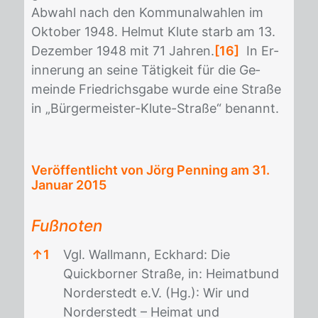
Ab­wahl nach den Kom­mu­nal­wah­len im
Ok­to­ber 1948. Hel­mut Klu­te starb am 13.
De­zem­ber 1948 mit 71 Jah­ren.
[16]
In Er­
in­ne­rung an sei­ne Tä­tig­keit für die Ge­
mein­de Fried­richs­ga­be wur­de eine Stra­ße
in „Bür­ger­meis­ter-Klu­te-Stra­ße“ be­nannt.
Veröffentlicht von Jörg Penning am
31.
Januar 2015
Fußnoten
↑
1
Vgl. Wallmann, Eckhard: Die
Quickborner Straße, in: Heimatbund
Norderstedt e.V. (Hg.): Wir und
Norderstedt – Heimat und