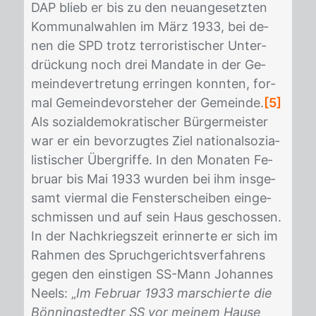
DAP blieb er bis zu den neu­an­ge­setz­ten
Kom­mu­nal­wah­len im März 1933, bei de­
nen die SPD trotz ter­ro­ris­ti­scher Un­ter­
drü­ckung noch drei Man­da­te in der Ge­
mein­de­ver­tre­tung er­rin­gen konn­ten, for­
mal Ge­mein­de­vor­ste­her der Ge­mein­de.
[5]
Als so­zi­al­de­mo­kra­ti­scher Bür­ger­meis­ter
war er ein be­vor­zug­tes Ziel na­tio­nal­so­zia­
lis­ti­scher Überg­rif­fe. In den Mo­na­ten Fe­
bru­ar bis Mai 1933 wur­den bei ihm ins­ge­
samt vier­mal die Fens­ter­schei­ben ein­ge­
schmis­sen und auf sein Haus ge­schos­sen.
In der Nach­kriegs­zeit er­in­ner­te er sich im
Rah­men des Spruch­ge­richts­ver­fah­rens
ge­gen den eins­ti­gen SS-Mann Jo­han­nes
Neels: „
Im Februar 1933 marschierte die
Bönningstedter SS vor meinem Hause