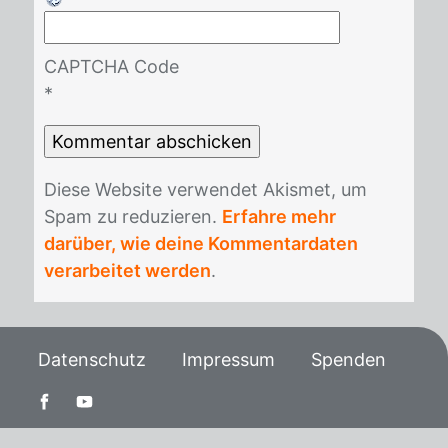
CAPTCHA Code
*
Die­se Web­site ver­wen­det Akis­met, um
Spam zu re­du­zie­ren.
Erfahre mehr
darüber, wie deine Kommentardaten
verarbeitet werden
.
Datenschutz
Impressum
Spenden