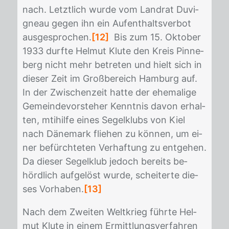
nach. Letzt­lich wur­de vom Land­rat Du­vi­
gneau ge­gen ihn ein Auf­ent­halts­ver­bot
aus­ge­spro­chen.
[12]
Bis zum 15. Ok­to­ber
1933 durf­te Hel­mut Klu­te den Kreis Pin­ne­
berg nicht mehr be­tre­ten und hielt sich in
die­ser Zeit im Groß­be­reich Ham­burg auf.
In der Zwi­schen­zeit hat­te der ehe­ma­li­ge
Ge­mein­de­vor­ste­her Kennt­nis da­von er­hal­
ten, mti­hil­fe ei­nes Se­gel­klubs von Kiel
nach Dä­ne­mark flie­hen zu kön­nen, um ei­
ner be­fürch­te­ten Ver­haf­tung zu ent­ge­hen.
Da die­ser Se­gel­klub je­doch be­reits be­
hörd­lich auf­ge­löst wur­de, schei­ter­te die­
ses Vor­ha­ben.
[13]
Nach dem Zwei­ten Welt­krieg führ­te Hel­
mut Klu­te in ei­nem Er­mitt­lungs­ver­fah­ren