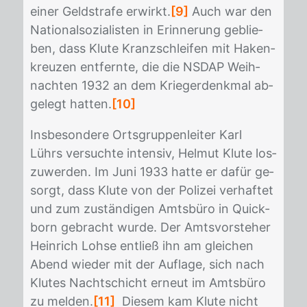
ei­ner Geld­stra­fe er­wirkt.
[9]
Auch war den
Na­tio­nal­so­zia­lis­ten in Er­in­ne­rung ge­blie­
ben, dass Klu­te Kranz­schlei­fen mit Ha­ken­
kreu­zen ent­fern­te, die die NS­DAP Weih­
nach­ten 1932 an dem Krie­ger­denk­mal ab­
ge­legt hat­ten.
[10]
Ins­be­son­de­re Orts­grup­pen­lei­ter Karl
Lührs ver­such­te in­ten­siv, Hel­mut Klu­te los­
zu­wer­den. Im Juni 1933 hat­te er da­für ge­
sorgt, dass Klu­te von der Po­li­zei ver­haf­tet
und zum zu­stän­di­gen Amts­bü­ro in Quick­
born ge­bracht wur­de. Der Amts­vor­ste­her
Hein­rich Loh­se ent­ließ ihn am glei­chen
Abend wie­der mit der Auf­la­ge, sich nach
Klu­tes Nacht­schicht er­neut im Amts­bü­ro
zu mel­den.
[11]
Die­sem kam Klu­te nicht