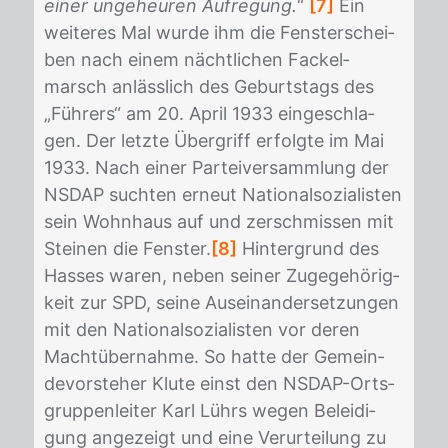
einer ungeheuren Aufregung.
“
[7]
Ein
wei­te­res Mal wur­de ihm die Fens­ter­schei­
ben nach ei­nem nächt­li­chen Fa­ckel­
marsch an­läss­lich des Ge­burts­tags des
„Füh­rers“ am 20. April 1933 ein­ge­schla­
gen. Der letz­te Überg­riff er­folg­te im Mai
1933. Nach ei­ner Par­tei­ver­samm­lung der
NS­DAP such­ten er­neut Na­tio­nal­so­zia­lis­ten
sein Wohn­haus auf und zer­schmis­sen mit
Stei­nen die Fens­ter.
[8]
Hin­ter­grund des
Has­ses wa­ren, ne­ben sei­ner Zu­ge­ge­hö­rig­
keit zur SPD, sei­ne Aus­ein­an­der­set­zun­gen
mit den Na­tio­nal­so­zia­lis­ten vor de­ren
Macht­über­nah­me. So hat­te der Ge­mein­
de­vor­ste­her Klu­te einst den NS­DAP-Orts­
grup­pen­lei­ter Karl Lührs we­gen Be­lei­di­
gung an­ge­zeigt und eine Ver­ur­tei­lung zu