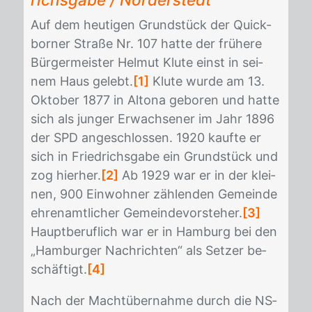
Auf dem heu­ti­gen Grund­stück der Quick­
bor­ner Stra­ße Nr. 107 hat­te der frü­he­re
Bür­ger­meis­ter Hel­mut Klu­te einst in sei­
nem Haus ge­lebt.
[1]
Klu­te wur­de am 13.
Ok­to­ber 1877 in Al­to­na ge­bo­ren und hat­te
sich als jun­ger Er­wach­se­ner im Jahr 1896
der SPD an­ge­schlos­sen. 1920 kauf­te er
sich in Fried­richs­ga­be ein Grund­stück und
zog hier­her.
[2]
Ab 1929 war er in der klei­
nen, 900 Ein­woh­ner zäh­len­den Ge­mein­de
eh­ren­amt­li­cher Ge­mein­de­vor­ste­her.
[3]
Haupt­be­ruf­lich war er in Ham­burg bei den
„Ham­bur­ger Nach­rich­ten“ als Set­zer be­
schäf­tigt.
[4]
Nach der Macht­über­nah­me durch die NS­