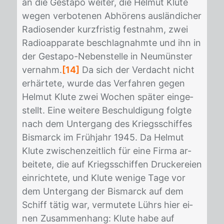
an die Ge­sta­po wei­ter, die Hel­mut Klu­te
we­gen ver­bo­te­nen Ab­hö­rens aus­län­di­cher
Ra­dio­sen­der kurz­fris­tig fest­nahm, zwei
Ra­dio­ap­pa­ra­te be­schlag­nahm­te und ihn in
der Ge­sta­po-Ne­ben­stel­le in Neu­müns­ter
ver­nahm.
[14]
Da sich der Ver­dacht nicht
er­här­te­te, wur­de das Ver­fah­ren ge­gen
Hel­mut Klu­te zwei Wo­chen spä­ter ein­ge­
stellt. Eine wei­te­re Be­schul­di­gung folg­te
nach dem Un­ter­gang des Kriegs­schif­fes
Bis­marck im Früh­jahr 1945. Da Hel­mut
Klu­te zwi­schen­zeit­lich für eine Fir­ma ar­
bei­te­te, die auf Kriegs­schif­fen Dru­cke­rei­en
ein­rich­te­te, und Klu­te we­ni­ge Tage vor
dem Un­ter­gang der Bis­marck auf dem
Schiff tä­tig war, ver­mu­te­te Lührs hier ei­
nen Zu­sam­men­hang: Klu­te habe auf