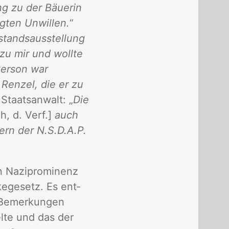
g zu der Bäuerin
igten Unwillen.
“
standsausstellung
zu mir und wollte
Person war
 Renzel, die er zu
Staats­an­walt: „
Die
ich, d. Verf.]
auch
ern der N.S.D.A.P.
 Na­zi­pro­mi­nenz
ke­ge­setz. Es ent­
 Be­mer­kun­gen
el­te und das der