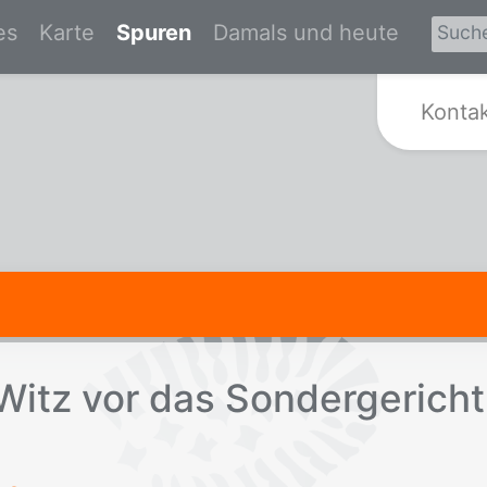
es
Karte
Spuren
Damals und heute
Zur Startseite von Spurensuche Kr
Konta
Witz vor das Son­der­ge­richt