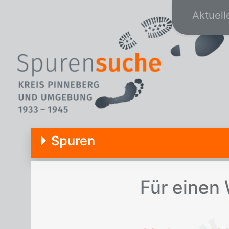
Aktuell
Spuren
Für ei­nen 