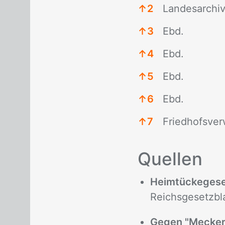
↑
2
Landesarchiv
↑
3
Ebd.
↑
4
Ebd.
↑
5
Ebd.
↑
6
Ebd.
↑
7
Friedhofsver
Fußnoten
Quel­len
Heimtückegese
Reichsgesetzblat
Gegen "Mecker