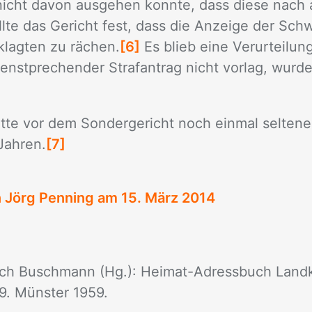
nicht da­von aus­ge­hen konn­te, dass die­se nach 
l­te das Ge­richt fest, dass die An­zei­ge der Schwe
lag­ten zu rä­chen.
[6]
Es blieb eine Ver­ur­tei­lung
nst­pre­chen­der Straf­an­trag nicht vor­lag, wur­de
at­te vor dem Son­der­ge­richt noch ein­mal sel­te­n
Jah­ren.
[7]
n Jörg Penning am
15. März 2014
ich Buschmann (Hg.): Heimat-Adressbuch Landk
. Münster 1959.