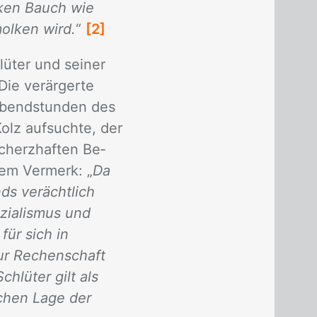
cken Bauch wie
olken wird.
“
[2]
ü­ter und sei­ner
ie ver­är­ger­te
 Abend­stun­den des
Kolz auf­such­te, der
cherz­haf­ten Be­
­nem Ver­merk: „
Da
ds verächtlich
zialismus und
für sich in
zur Rechenschaft
Schlüter gilt als
ichen Lage der