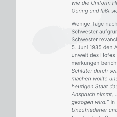
wie die Uniform H
Göring und läßt s
We­ni­ge Tage nach
Schwes­ter auf­grund
Schwes­ter re­van­c
5. Juni 1935 den Amt
un­weit des Ho­fes 
mer­kun­gen be­rich­
Schlüter durch se
machen wollte und
heutigen Staat dad
Anspruch nimmt, …
gezogen wird.
“ In
Unzufriedener und