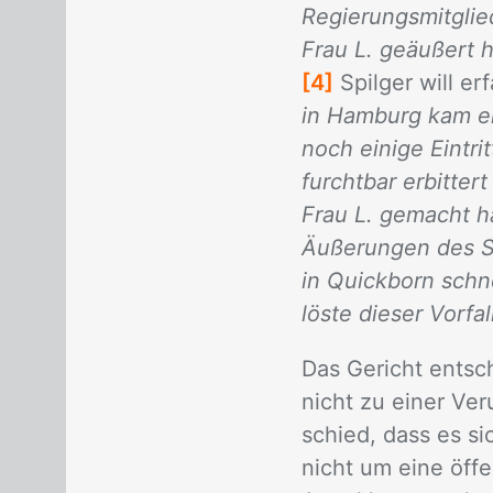
Regierungsmitglie
Frau L. geäußert h
[4]
Spil­ger will er­
in Hamburg kam ein
noch einige Eintr
furchtbar erbitter
Frau L. gemacht h
Äußerungen des Sc
in Quickborn schn
löste dieser Vorfa
Das Ge­richt ent­sch
nicht zu ei­ner Ver­
schied, dass es sich
nicht um eine öf­fe