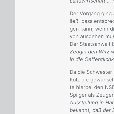
Landwirtschaft … n
Der Vor­gang ging an
ließ, dass ent­spre
gen kann, wenn die 
von aus­ge­hen muss­
Der Staats­an­walt b
Zeugin den Witz w
in die Oeffentlich
Da die Schwes­ter L
Kolz die ge­wünsch­t
te hier­bei den NS­D
Spil­ger als Zeu­gen.
Ausstellung in Ha
bekannt, daß der B