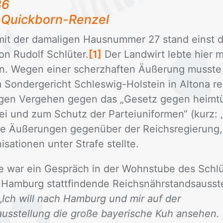
36
, Quick­born-Ren­zel
 mit der da­ma­li­gen Haus­num­mer 27 stand einst d
on Ru­dolf Schlü­ter.
[1]
Der Land­wirt leb­te hier m
n. We­gen ei­ner scherz­haf­ten Äuße­rung muss­te
on­der­ge­richt Schles­wig-Hol­stein in Al­to­na rec
gen Ver­ge­hen ge­gen das „Ge­setz ge­gen heim­tü­c
ei und zum Schutz der Par­tei­uni­for­men“ (kurz: 
sche Äuße­run­gen ge­gen­über der Reichs­re­gie­ru
­sa­tio­nen un­ter Stra­fe stell­te.
ge war ein Ge­spräch in der Wohn­stu­be des Schlü­
 Ham­burg statt­fin­den­de Reichs­nähr­stands­aus­st
„
Ich will nach Hamburg und mir auf der
usstellung die große bayerische Kuh ansehen. S