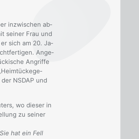
er in­zwi­schen ab­
it sei­ner Frau und
 er sich am 20. Ja­
ht­fer­ti­gen. An­ge­
ki­sche An­grif­fe
„Heim­tü­cke­ge­
ng, der NS­DAP und
ters, wo die­ser in
el­lung zu sei­ner
ie hat ein Fell