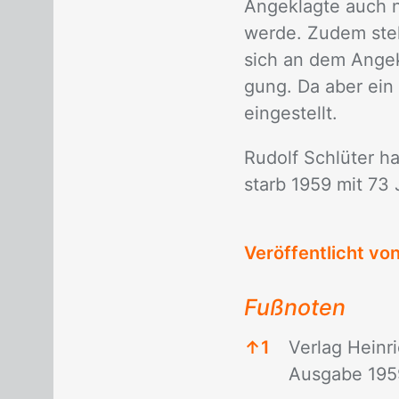
An­ge­klag­te auch 
wer­de. Zu­dem stel
sich an dem An­ge­k
gung. Da aber ein e
ein­ge­stellt.
Ru­dolf Schlü­ter h
starb 1959 mit 73 
Veröffentlicht vo
Fußnoten
↑
1
Verlag Heinr
Ausgabe 1959