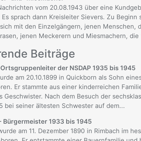
 Nachrichten vom 20.08.1943 über eine Kundg
.) Es sprach dann Kreisleiter Sievers. Zu Beginn
 sich mit den Einzelgängern, jenen Menschen, 
rasen, jenen Meckerern und Miesmachern, die 
ren­de Bei­trä­ge
- Ortsgruppenleiter der NSDAP 1935 bis 1945
urde am 20.10.1899 in Quickborn als Sohn eines
en. Er stammte aus einer kinderreichen Famili
s Geschwister. Nach dem Besuch der sechsklas
15 bei seiner ältesten Schwester auf dem...
 - Bürgermeister 1933 bis 1945
 wurde am 11. Dezember 1890 in Rimbach im hes
oren. Er entstammte einer Bauernfamilie und h