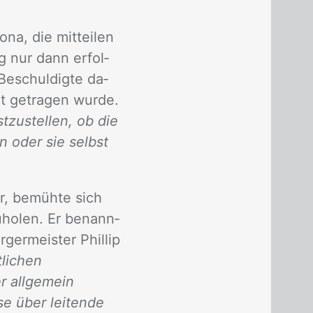
­na, die mit­tei­len
g nur dann er­fol­
e­schul­dig­te da­
t ge­tra­gen wur­de.
stzustellen, ob die
 oder sie selbst
r, be­müh­te sich
­ho­len. Er be­nann­
ger­meis­ter Phil­lip
tlichen
r allgemein
ise über leitende