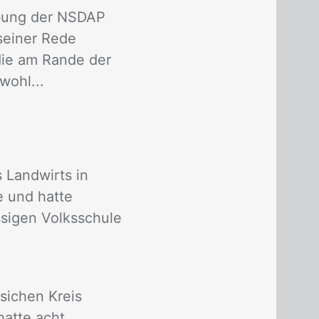
ebung der NSDAP
 seiner Rede
die am Rande der
wohl...
 Landwirts in
e und hatte
sigen Volksschule
sichen Kreis
atte acht