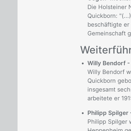
Die Holsteiner
Quickborn: "(..
beschäftigte er
Gemeinschaft g
Wei­ter­füh­
Willy Bendorf 
Willy Bendorf w
Quickborn gebor
insgesamt sech
arbeitete er 19
Philipp Spilger
Philipp Spilger
Heppenheim geb