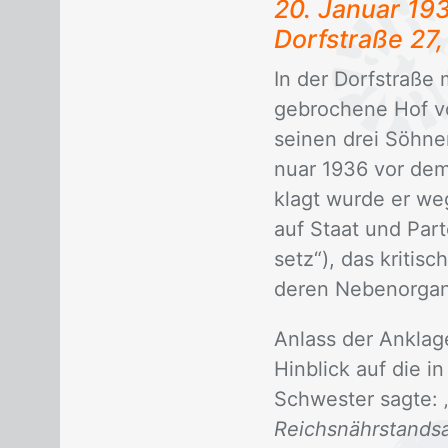
20. Ja­nu­ar 19
Dorf­stra­ße 27
In der Dorf­stra­ße
ge­bro­che­ne Hof v
sei­nen drei Söh­ne
nu­ar 1936 vor dem S
klagt wur­de er we­
auf Staat und Par­t
setz“), das kri­ti­
de­ren Ne­ben­or­ga­ni
An­lass der An­kla­
Hin­blick auf die in
Schwes­ter sag­te: 
Reichsnährstandsa