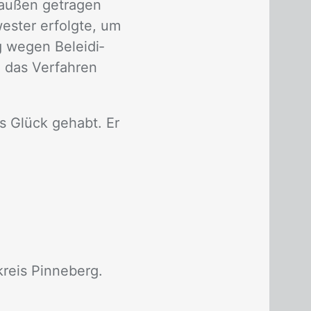
au­ßen ge­tra­gen
s­ter er­folg­te, um
 we­gen Be­lei­di­
 das Ver­fah­ren
es Glück ge­habt. Er
reis Pinneberg.