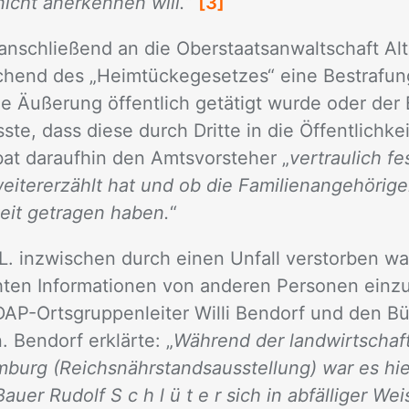
icht anerkennen will.
“
[3]
­schlie­ßend an die Ober­staats­an­walt­schaft Al­to
­chend des „Heim­tü­cke­ge­set­zes“ eine Be­stra­fun
Äuße­rung öf­fent­lich ge­tä­tigt wur­de oder der B
te, dass die­se durch Drit­te in die Öffent­lich­kei
at dar­auf­hin den Amts­vor­ste­her „
vertraulich fe
eitererzählt hat und ob die Familienangehörigen
keit getragen haben.
“
. in­zwi­schen durch ei­nen Un­fall ver­stor­ben wa
en In­for­ma­tio­nen von an­de­ren Per­so­nen ein­zu
AP-Orts­grup­pen­lei­ter Wil­li Ben­dorf und den Bür­
 Ben­dorf er­klär­te: „
Während der landwirtschaf
mburg (Reichsnährstandsausstellung) war es hie
auer Rudolf S c h l ü t e r sich in abfälliger We