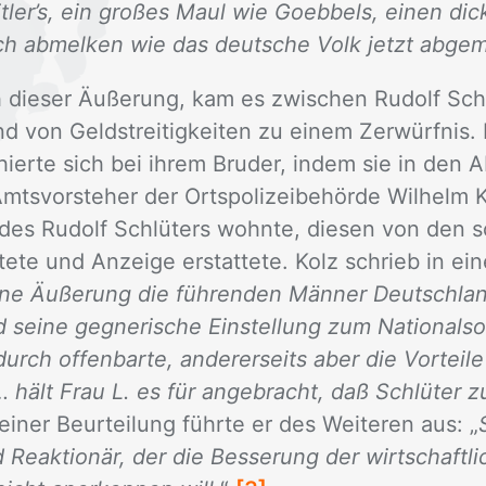
itler’s, ein großes Maul wie Goebbels, einen di
ich abmelken wie das deutsche Volk jetzt abgem
 die­ser Äuße­rung, kam es zwi­schen Ru­dolf Schl
 von Geld­strei­tig­kei­ten zu ei­nem Zer­würf­nis. D
hier­te sich bei ih­rem Bru­der, in­dem sie in den
s­vor­ste­her der Orts­po­li­zei­be­hör­de Wil­helm 
des Ru­dolf Schlü­ters wohn­te, die­sen von den s
te­te und An­zei­ge er­stat­te­te. Kolz schrieb in ei
ine Äußerung die führenden Männer Deutschlan
 seine gegnerische Einstellung zum Nationalso
urch offenbarte, andererseits aber die Vorteile 
 hält Frau L. es für angebracht, daß Schlüter 
 ei­ner Be­ur­tei­lung führ­te er des Wei­te­ren aus: „
 Reaktionär, der die Besserung der wirtschaftl