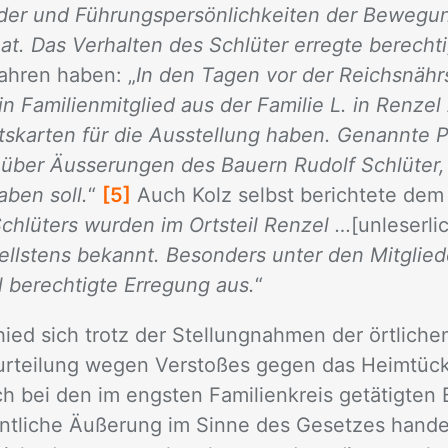
der und Führungspersönlichkeiten der Bewegun
at. Das Verhalten des Schlüter erregte berecht
fah­ren ha­ben: „
In den Tagen vor der Reichsnähr
 Familienmitglied aus der Familie L. in Renzel 
ittskarten für die Ausstellung haben. Genannte 
t über Äusserungen des Bauern Rudolf Schlüter,
aben soll.
“
[5]
Auch Kolz selbst be­rich­te­te dem 
hlüters wurden im Ortsteil Renzel …
[un­le­ser­l
ellstens bekannt. Besonders unter den Mitglied
ll berechtigte Erregung aus.
“
ied sich trotz der Stel­lung­nah­men der ört­li­chen
ur­tei­lung we­gen Ver­sto­ßes ge­gen das Heim­tü­c
 bei den im engs­ten Fa­mi­li­en­kreis ge­tä­tig­ten
nt­li­che Äuße­rung im Sin­ne des Ge­set­zes han­d