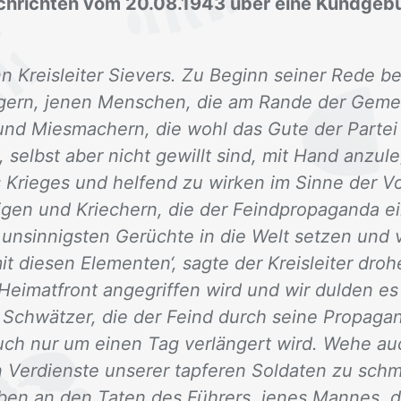
achrichten vom 20.08.1943 über eine Kundge
n Kreisleiter Sievers. Zu Beginn seiner Rede be
gern, jenen Menschen, die am Rande der Gemei
nd Miesmachern, die wohl das Gute der Partei f
elbst aber nicht gewillt sind, mit Hand anzule
 Krieges und helfend zu wirken im Sinne der V
en und Kriechern, die der Feindpropaganda ein
 unsinnigsten Gerüchte in die Welt setzen und v
t diesen Elementen‘, sagte der Kreisleiter droh
 Heimatfront angegriffen wird und wir dulden es 
 Schwätzer, die der Feind durch seine Propag
auch nur um einen Tag verlängert wird. Wehe au
 Verdienste unserer tapferen Soldaten zu schmä
üben an den Taten des Führers, jenes Mannes, d