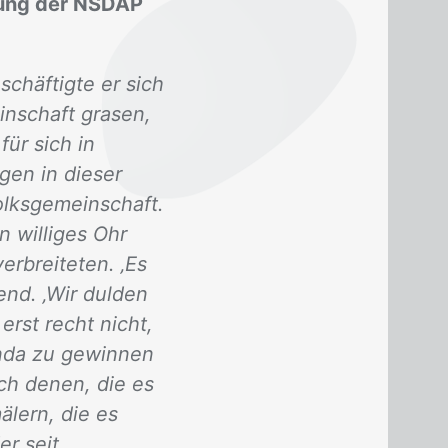
bung der NSDAP
schäftigte er sich
nschaft grasen,
ür sich in
gen in dieser
olksgemeinschaft.
 williges Ohr
erbreiteten. ‚Es
end. ‚Wir dulden
erst recht nicht,
anda zu gewinnen
ch denen, die es
lern, die es
er seit