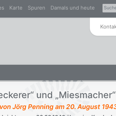
es
Karte
Spuren
Damals und heute
Zur Startseite von Spurensuche Kr
Konta
­cke­rer“ und „Mies­ma­cher“
t von Jörg Penning am
20. August 194