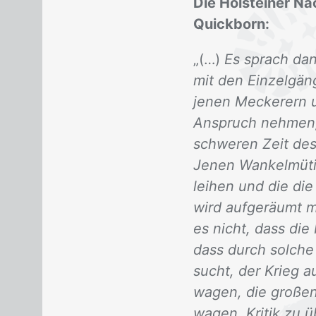
Die Holsteiner N
Quickborn:
„(…)
Es sprach dan
mit den Einzelgän
jenen Meckerern u
Anspruch nehmen, s
schweren Zeit des
Jenen Wankelmütig
leihen und die die
wird aufgeräumt mi
es nicht, dass die
dass durch solche
sucht, der Krieg 
wagen, die großen
wagen, Kritik zu 