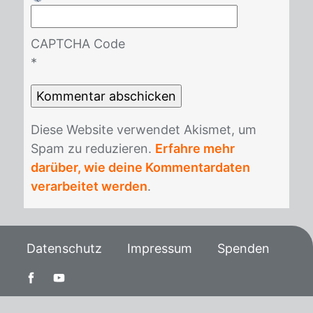
CAPTCHA Code
*
Die­se Web­site ver­wen­det Akis­met, um
Spam zu re­du­zie­ren.
Erfahre mehr
darüber, wie deine Kommentardaten
verarbeitet werden
.
Datenschutz
Impressum
Spenden