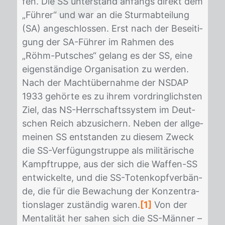
fen. Die SS un­ter­stand an­fangs di­rekt dem
„Füh­rer“ und war an die Sturm­ab­tei­lung
(SA) an­ge­schlos­sen. Erst nach der Be­sei­ti­
gung der SA-Füh­rer im Rah­men des
„Röhm-Put­sches“ ge­lang es der SS, eine
ei­gen­stän­di­ge Or­ga­ni­sa­ti­on zu wer­den.
Nach der Macht­über­nah­me der NS­DAP
1933 ge­hör­te es zu ih­rem vor­dring­lichs­ten
Ziel, das NS-Herr­schafts­sys­tem im Deut­
schen Reich ab­zu­si­chern. Ne­ben der all­ge­
mei­nen SS ent­stan­den zu die­sem Zweck
die SS-Ver­fü­gungs­trup­pe als mi­li­tä­ri­sche
Kampf­trup­pe, aus der sich die Waf­fen-SS
ent­wi­ckel­te, und die SS-To­ten­kopf­ver­bän­
de, die für die Be­wa­chung der Kon­zen­tra­
ti­ons­la­ger zu­stän­dig wa­ren.
[1]
Von der
Men­ta­li­tät her sa­hen sich die SS-Män­ner –