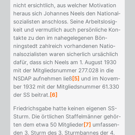
nicht er­sicht­lich, aus wel­cher Mo­ti­va­ti­on
her­aus sich Jo­han­nes Neels den Na­tio­nal­
so­zia­lis­ten an­schloss. Sei­ne Ar­beits­lo­sig­
keit und ver­mut­lich auch per­sön­li­che Kon­
tak­te zu den im na­he­ge­le­ge­nen Bön­
ningstedt zahl­reich vor­han­de­nen Na­tio­
nal­so­zia­lis­ten wa­ren si­cher­lich ur­säch­lich
da­für, dass sich Neels am 1. Au­gust 1930
mit der Mit­glieds­num­mer 277.028 in die
NS­DAP auf­neh­men ließ
[5]
und im No­vem­
ber 1932 mit der Mit­glieds­num­mer 61.330
der SS bei­trat.
[6]
Fried­richs­ga­be hat­te kei­nen ei­ge­nen SS-
Sturm. Die ört­li­chen Staf­fel­män­ner ge­hör­
ten dem etwa 50 Mit­glie­der
[7]
um­fas­sen­
den 3. Sturm des 3. Sturm­ban­nes der 4.