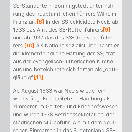
SS-Stan­dar­te in Bön­ningstedt un­ter Füh­
rung des haupt­amt­li­chen Füh­rers Wil­helm
Franz an.
[8]
In der SS be­klei­de­te Neels ab
1933 das Amt des SS-Rot­ten­füh­rers
[9]
und ab 1937 das des SS-Ober­schar­füh­
rers.
[10]
Als Na­tio­nal­so­zia­list über­nahm er
die kir­chen­feind­li­che Hal­tung der SS, trat
aus der evan­ge­lisch-lu­the­ri­schen Kir­che
aus und be­zeich­ne­te sich fort­an als „gott­
gläu­big“.
[11]
Ab Au­gust 1933 war Neels wie­der er­
werbs­tä­tig. Er ar­bei­te­te in Ham­burg als
Zim­me­rer im Gar­ten- und Fried­hofs­we­sen
und wur­de 1938 Be­triebs­se­kre­tär bei der
städ­ti­schen Müll­ab­fuhr. Als mit dem deut­
schen Ein­marsch in das Su­de­ten­land SS-