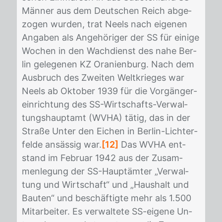
Män­ner aus dem Deut­schen Reich ab­ge­
zo­gen wur­den, trat Neels nach ei­ge­nen
An­ga­ben als An­ge­hö­ri­ger der SS für ei­ni­ge
Wo­chen in den Wach­dienst des nahe Ber­
lin ge­le­ge­nen KZ Ora­ni­en­burg. Nach dem
Aus­bruch des Zwei­ten Welt­krie­ges war
Neels ab Ok­to­ber 1939 für die Vor­gän­ger­
ein­rich­tung des SS-Wirt­schafts-Ver­wal­
tungs­haupt­amt (WVHA) tä­tig, das in der
Stra­ße Un­ter den Ei­chen in Ber­lin-Lich­ter­
fel­de an­säs­sig war.
[12]
Das WVHA ent­
stand im Fe­bru­ar 1942 aus der Zu­sam­
men­le­gung der SS-Haupt­äm­ter „Ver­wal­
tung und Wirt­schaft“ und „Haus­halt und
Bau­ten“ und be­schäf­tig­te mehr als 1.500
Mit­ar­bei­ter. Es ver­wal­te­te SS-ei­ge­ne Un­