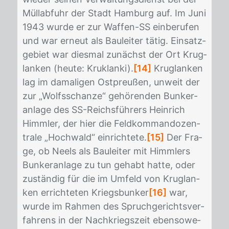
Müll­ab­fuhr der Stadt Ham­burg auf. Im Juni
1943 wur­de er zur Waf­fen-SS ein­be­ru­fen
und war er­neut als Bau­lei­ter tä­tig. Ein­satz­
ge­biet war dies­mal zu­nächst der Ort Krug­
lan­ken (heu­te: Kru­klan­ki).
[14]
Krug­lan­ken
lag im da­ma­li­gen Ost­preu­ßen, un­weit der
zur „Wolfs­schan­ze“ ge­hö­ren­den Bun­ker­
an­la­ge des SS-Reichs­füh­rers Hein­rich
Himm­ler, der hier die Feld­kom­man­do­zen­
tra­le „Hoch­wald“ ein­rich­te­te.
[15]
Der Fra­
ge, ob Neels als Bau­lei­ter mit Himm­lers
Bun­ker­an­la­ge zu tun ge­habt hat­te, oder
zu­stän­dig für die im Um­feld von Krug­lan­
ken er­rich­te­ten Kriegs­bun­ker
[16]
war,
wur­de im Rah­men des Spruch­ge­richts­ver­
fah­rens in der Nach­kriegs­zeit eben­so­we­