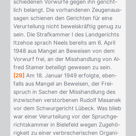
schie­de­nen Vor­wür­fe ge­gen ihn ge­richt­
lich be­langt. Die vor­han­de­nen Zeu­gen­aus­
sa­gen schie­nen den Ge­rich­ten für eine
Ver­ur­tei­lung nicht be­weis­kräf­tig ge­nug zu
sein. Die Straf­kam­mer I des Land­ge­richts
It­ze­hoe sprach Neels be­reits am 6. April
1948 aus Man­gel an Be­wei­sen von dem
Vor­wurf frei, an der Miss­hand­lung von Al­
fred Sta­mer be­tei­ligt ge­we­sen zu sein.
[29]
Am 18. Ja­nu­ar 1949 er­folg­te, eben­
falls aus Man­gel an Be­wei­sen, der Frei­
spruch in Sa­chen der Miss­hand­lung des
in­zwi­schen ver­stor­be­nen Ru­dolf Ma­sa­n­ek
vor dem Schwur­ge­richt Lü­beck. Was blieb
war ei­ner Ver­ur­tei­lung vor der Spruch­ge­
richts­kam­mer in Bie­le­feld we­gen Zu­ge­hö­
rig­keit zu ei­ner ver­bre­che­ri­schen Or­ga­ni­