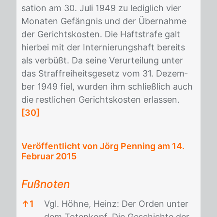
sa­ti­on am 30. Juli 1949 zu le­dig­lich vier
Mo­na­ten Ge­fäng­nis und der Über­nah­me
der Ge­richts­kos­ten. Die Haft­stra­fe galt
hier­bei mit der In­ter­nie­rungs­haft be­reits
als ver­büßt. Da sei­ne Ver­ur­tei­lung un­ter
das Straf­frei­heits­ge­setz vom 31. De­zem­
ber 1949 fiel, wur­den ihm schließ­lich auch
die rest­li­chen Ge­richts­kos­ten er­las­sen.
[30]
Veröffentlicht von Jörg Penning am
14.
Februar 2015
Fußnoten
↑
1
Vgl. Höhne, Heinz: Der Orden unter
dem Totenkopf. Die Geschichte der