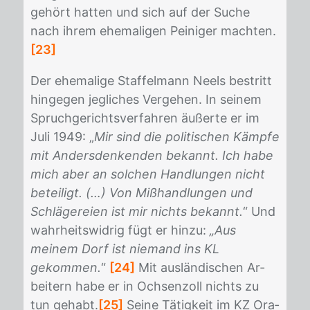
ge­hört hat­ten und sich auf der Su­che
nach ih­rem ehe­ma­li­gen Pei­ni­ger mach­ten.
[23]
Der ehe­ma­li­ge Staf­fel­mann Neels be­stritt
hin­ge­gen jeg­li­ches Ver­ge­hen. In sei­nem
Spruch­ge­richts­ver­fah­ren äu­ßer­te er im
Juli 1949: „
Mir sind die politischen Kämpfe
mit Andersdenkenden bekannt. Ich habe
mich aber an solchen Handlungen nicht
beteiligt. (…) Von Mißhandlungen und
Schlägereien ist mir nichts bekannt.
“ Und
wahr­heits­wid­rig fügt er hin­zu:
„Aus
meinem Dorf ist niemand ins KL
gekommen.
“
[24]
Mit aus­län­di­schen Ar­
bei­tern habe er in Och­sen­zoll nichts zu
tun ge­habt.
[25]
Sei­ne Tä­tig­keit im KZ Ora­