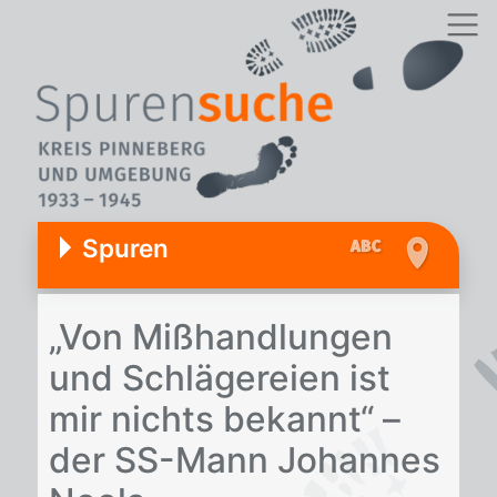
Spuren
„Von Miß­hand­lun­gen
und Schlä­ge­rei­en ist
mir nichts be­kannt“ –
der SS-Mann Jo­han­nes