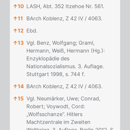
↑
10
LASH, Abt. 352 Itzehoe Nr. 561.
↑
11
BArch Koblenz, Z 42 IV / 4063.
↑
12
Ebd.
↑
13
Vgl. Benz, Wolfgang; Graml,
Hermann, Weiß, Hermann (Hg.):
Enzyklopädie des
Nationalsozialismus. 3. Auflage.
Stuttgart 1998, s. 744 f.
↑
14
BArch Koblenz, Z 42 IV / 4063.
↑
15
Vgl. Neumärker, Uwe; Conrad,
Robert; Voywodt, Cord:
„Wolfsschanze“. Hitlers
Machtzentrale im Zweiten
Weltkrieg. 3. Auflage. Berlin 2012, S.