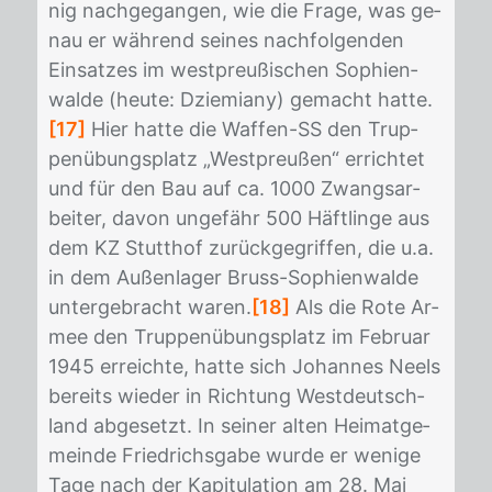
nig nach­ge­gan­gen, wie die Fra­ge, was ge­
nau er wäh­rend sei­nes nach­fol­gen­den
Ein­sat­zes im west­preu­ßi­schen So­phi­en­
wal­de (heu­te: Dzie­mi­a­ny) ge­macht hat­te.
[17]
Hier hat­te die Waf­fen-SS den Trup­
pen­übungs­platz „West­preu­ßen“ er­rich­tet
und für den Bau auf ca. 1000 Zwangs­ar­
bei­ter, da­von un­ge­fähr 500 Häft­lin­ge aus
dem KZ Stutt­hof zu­rück­ge­grif­fen, die u.a.
in dem Au­ßen­la­ger Bruss-So­phi­en­wal­de
un­ter­ge­bracht wa­ren.
[18]
Als die Rote Ar­
mee den Trup­pen­übungs­platz im Fe­bru­ar
1945 er­reich­te, hat­te sich Jo­han­nes Neels
be­reits wie­der in Rich­tung West­deutsch­
land ab­ge­setzt. In sei­ner al­ten Hei­mat­ge­
mein­de Fried­richs­ga­be wur­de er we­ni­ge
Tage nach der Ka­pi­tu­la­ti­on am 28. Mai