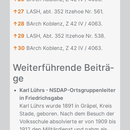
↑
27
LASH, abt. 352 Itzehoe Nr. 561.
↑
28
BArch Koblenz, Z 42 IV / 4063.
↑
29
LASH, Abt. 352 Itzehoe Nr. 538.
↑
30
BArch Koblenz, Z 42 IV / 4063.
Fußnoten
Wei­ter­füh­ren­de Bei­trä­
ge
Karl Lührs - NSDAP-Ortsgruppenleiter
in Friedrichsgabe
Karl Lührs wurde 1891 in Gräpel, Kreis
Stade, geboren. Nach dem Besuch der
Volksschule absolvierte er von 1909 bis
1912 den Militärdienst und nahm als