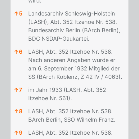
wird.
↑
5
Landesarchiv Schleswig-Holstein
(LASH), Abt. 352 Itzehoe Nr. 538.
Bundesarchiv Berlin (BArch Berlin),
BDC NSDAP-Gaukartei.
↑
6
LASH, Abt. 352 Itzehoe Nr. 538.
Nach anderen Angaben wurde er
am 6. September 1932 Mitglied der
SS (BArch Koblenz, Z 42 IV / 4063).
↑
7
im Jahr 1933 (LASH, Abt. 352
Itzehoe Nr. 561).
↑
8
LASH, Abt. 352 Itzehoe Nr. 538.
BArch Berlin, SSO Wilhelm Franz.
↑
9
LASH, Abt. 352 Itzehoe Nr. 538.