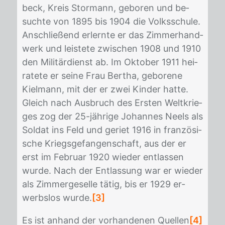
beck, Kreis Stor­mann, ge­bo­ren und be­
such­te von 1895 bis 1904 die Volks­schu­le.
An­schlie­ßend er­lern­te er das Zim­mer­hand­
werk und leis­te­te zwi­schen 1908 und 1910
den Mi­li­tär­dienst ab. Im Ok­to­ber 1911 hei­
ra­te­te er sei­ne Frau Ber­tha, ge­bo­re­ne
Kiel­mann, mit der er zwei Kin­der hat­te.
Gleich nach Aus­bruch des Ers­ten Welt­krie­
ges zog der 25-jäh­ri­ge Jo­han­nes Neels als
Sol­dat ins Feld und ge­riet 1916 in fran­zö­si­
sche Kriegs­ge­fan­gen­schaft, aus der er
erst im Fe­bru­ar 1920 wie­der ent­las­sen
wur­de. Nach der Ent­las­sung war er wie­der
als Zim­mer­ge­sel­le tä­tig, bis er 1929 er­
werbs­los wur­de.
[3]
Es ist an­hand der vor­han­de­nen Quel­len
[4]