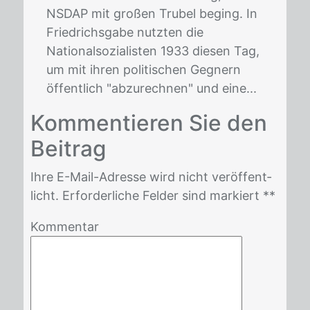
NSDAP mit großen Trubel beging. In
Friedrichsgabe nutzten die
Nationalsozialisten 1933 diesen Tag,
um mit ihren politischen Gegnern
öffentlich "abzurechnen" und eine...
Kom­men­tie­ren Sie den
Bei­trag
Ihre E-Mail-Adres­se wird nicht ver­öf­fent­
licht. Er­for­der­li­che Fel­der sind mar­kiert *
*
Kommentar