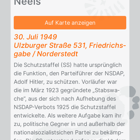
Neels
Auf Karte anzeigen
30. Juli 1949
Ulz­bur­ger Stra­ße 531, Fried­richs­
ga­be / Nor­der­stedt
Die Schutz­staf­fel (SS) hat­te ur­sprüng­lich
die Funk­ti­on, den Par­tei­füh­rer der NS­DAP,
Adolf Hit­ler, zu schüt­zen. Vor­läu­fer war
die im März 1923 ge­grün­de­te „Stabs­wa­
che“, aus der sich nach Auf­he­bung des
NS­DAP-Ver­bots 1925 die Schutz­staf­fel
ent­wi­ckel­te. Als wei­te­re Auf­ga­be kam ihr
zu, po­li­ti­sche Geg­ner in und au­ßer­halb der
na­tio­nal­so­zia­list­si­chen Par­tei zu be­kämp­