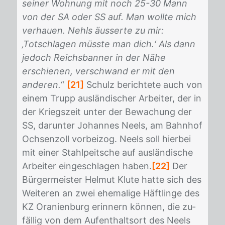
seiner Wohnung mit noch 25-30 Mann
von der SA oder SS auf. Man wollte mich
verhauen. Nehls äusserte zu mir:
‚Totschlagen müsste man dich.‘ Als dann
jedoch Reichsbanner in der Nähe
erschienen, verschwand er mit den
anderen.
“
[21]
Schulz be­rich­te­te auch von
ei­nem Trupp aus­län­di­scher Ar­bei­ter, der in
der Kriegs­zeit un­ter der Be­wa­chung der
SS, dar­un­ter Jo­han­nes Neels, am Bahn­hof
Och­sen­zoll vor­bei­zog. Neels soll hier­bei
mit ei­ner Stahl­peit­sche auf aus­län­di­sche
Ar­bei­ter ein­ge­schla­gen ha­ben.
[22]
Der
Bür­ger­meis­ter Hel­mut Klu­te hat­te sich des
Wei­te­ren an zwei ehe­ma­li­ge Häft­lin­ge des
KZ Ora­ni­en­burg er­in­nern kön­nen, die zu­
fäl­lig von dem Auf­ent­halts­ort des Neels