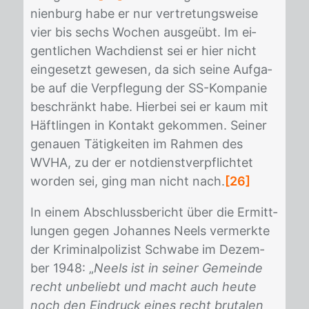
ni­en­burg habe er nur ver­tre­tungs­wei­se
vier bis sechs Wo­chen aus­ge­übt. Im ei­
gent­li­chen Wach­dienst sei er hier nicht
ein­ge­setzt ge­we­sen, da sich sei­ne Auf­ga­
be auf die Ver­pfle­gung der SS-Kom­pa­nie
be­schränkt habe. Hier­bei sei er kaum mit
Häft­lin­gen in Kon­takt ge­kom­men. Sei­ner
ge­nau­en Tä­tig­kei­ten im Rah­men des
WVHA, zu der er not­dienst­ver­pflich­tet
wor­den sei, ging man nicht nach.
[26]
In ei­nem Ab­schluss­be­richt über die Er­mitt­
lun­gen ge­gen Jo­han­nes Neels ver­merk­te
der Kri­mi­nal­po­li­zist Schwa­be im De­zem­
ber 1948: „
Neels ist in seiner Gemeinde
recht unbeliebt und macht auch heute
noch den Eindruck eines recht brutalen