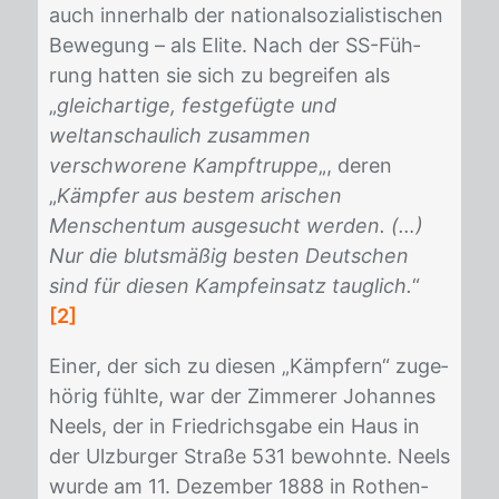
auch in­ner­halb der na­tio­nal­so­zia­lis­ti­schen
Be­we­gung – als Eli­te. Nach der SS-Füh­
rung hat­ten sie sich zu be­grei­fen als
„
gleichartige, festgefügte und
weltanschaulich zusammen
verschworene Kampftruppe
„, de­ren
„
Kämpfer aus bestem arischen
Menschentum ausgesucht werden. (…)
Nur die blutsmäßig besten Deutschen
sind für diesen Kampfeinsatz tauglich.
“
[2]
Ei­ner, der sich zu die­sen „Kämp­fern“ zu­ge­
hö­rig fühl­te, war der Zim­me­rer Jo­han­nes
Neels, der in Fried­richs­ga­be ein Haus in
der Ulz­bur­ger Stra­ße 531 be­wohn­te. Neels
wur­de am 11. De­zem­ber 1888 in Ro­then­