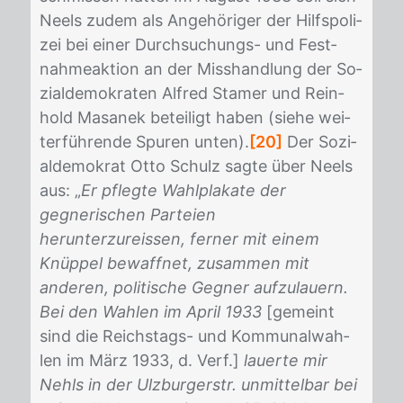
Neels zu­dem als An­ge­hö­ri­ger der Hilfs­po­li­
zei bei ei­ner Durch­su­chungs- und Fest­
nah­me­ak­ti­on an der Miss­hand­lung der So­
zi­al­de­mo­kra­ten Al­fred Sta­mer und Rein­
hold Ma­sa­n­ek be­tei­ligt ha­ben (sie­he wei­
ter­füh­ren­de Spu­ren un­ten).
[20]
Der So­zi­
al­de­mo­krat Otto Schulz sag­te über Neels
aus: „
Er pflegte Wahlplakate der
gegnerischen Parteien
herunterzureissen, ferner mit einem
Knüppel bewaffnet, zusammen mit
anderen, politische Gegner aufzulauern.
Bei den Wahlen im April 1933
[ge­meint
sind die Reichs­tags- und Kom­mu­nal­wah­
len im März 1933, d. Verf.]
lauerte mir
Nehls in der Ulzburgerstr. unmittelbar bei