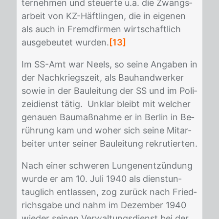
ter­neh­men und steu­er­te u.a. die Zwangs­
ar­beit von KZ-Häft­lin­gen, die in ei­ge­nen
als auch in Fremd­fir­men wirt­schaft­lich
aus­ge­beu­tet wur­den.
[13]
Im SS-Amt war Neels, so sei­ne An­ga­ben in
der Nach­kriegs­zeit, als Bau­hand­wer­ker
so­wie in der Bau­lei­tung der SS und im Po­li­
zei­dienst tä­tig. Un­klar bleibt mit wel­cher
ge­nau­en Bau­maß­nah­me er in Ber­lin in Be­
rüh­rung kam und wo­her sich sei­ne Mit­ar­
bei­ter un­ter sei­ner Bau­lei­tung re­kru­tier­ten.
Nach ei­ner schwe­ren Lun­gen­ent­zün­dung
wur­de er am 10. Juli 1940 als dienst­un­
taug­lich ent­las­sen, zog zu­rück nach Fried­
richs­ga­be und nahm im De­zem­ber 1940
wie­der sei­nen Ver­wal­tungs­dienst bei der