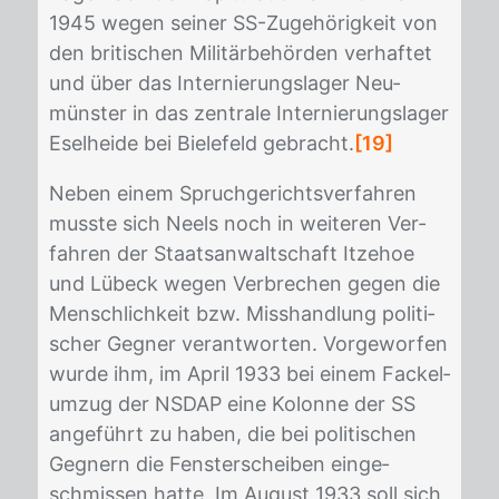
1945 we­gen sei­ner SS-Zu­ge­hö­rig­keit von
den bri­ti­schen Mi­li­tär­be­hör­den ver­haf­tet
und über das In­ter­nie­rungs­la­ger Neu­
müns­ter in das zen­tra­le In­ter­nie­rungs­la­ger
Esel­hei­de bei Bie­le­feld ge­bracht.
[19]
Ne­ben ei­nem Spruch­ge­richts­ver­fah­ren
muss­te sich Neels noch in wei­te­ren Ver­
fah­ren der Staats­an­walt­schaft It­ze­hoe
und Lü­beck we­gen Ver­bre­chen ge­gen die
Mensch­lich­keit bzw. Miss­hand­lung po­li­ti­
scher Geg­ner ver­ant­wor­ten. Vor­ge­wor­fen
wur­de ihm, im April 1933 bei ei­nem Fa­ckel­
um­zug der NS­DAP eine Ko­lon­ne der SS
an­ge­führt zu ha­ben, die bei po­li­ti­schen
Geg­nern die Fens­ter­schei­ben ein­ge­
schmis­sen hat­te. Im Au­gust 1933 soll sich