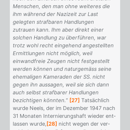
Menschen, den man ohne weiteres die
ihm während der Nazizeit zur Last
gelegten strafbaren Handlungen
zutrauen kann. Ihm aber direkt einer
solchen Handlung zu überführen, war
trotz wohl recht eingehend angestellten
Ermittlungen nicht möglich, weil
einwandfreie Zeugen nicht festgestellt
werden können und naturgemäss seine
ehemaligen Kameraden der SS. nicht
gegen ihn aussagen, weil sie sich dann
auch selbst strafbarer Handlungen
bezichtigen könnten.
“
[27]
Tat­säch­lich
wur­de Neels, der im De­zem­ber 1947 nach
31 Mo­na­ten In­ter­nie­rungs­haft wie­der ent­
las­sen wur­de,
[28]
nicht we­gen der ver­