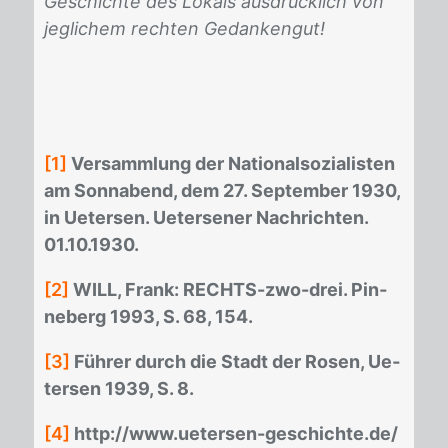
Geschichte des Lokals ausdrücklich von
jeglichem rechten Gedankengut!
[1]
Ver­samm­lung der Na­tio­nal­so­zia­lis­ten
am Sonn­abend, dem 27. Sep­tem­ber 1930,
in Ue­ter­sen. Ue­ter­sener Nach­rich­ten.
01.10.1930.
[2]
WILL, Frank: RECHTS-zwo-drei. Pin­
ne­berg 1993, S. 68, 154.
[3]
Füh­rer durch die Stadt der Ro­sen, Ue­
ter­sen 1939, S. 8.
[4]
http://​www.ue­ter­sen-ge­schich­te.de/​