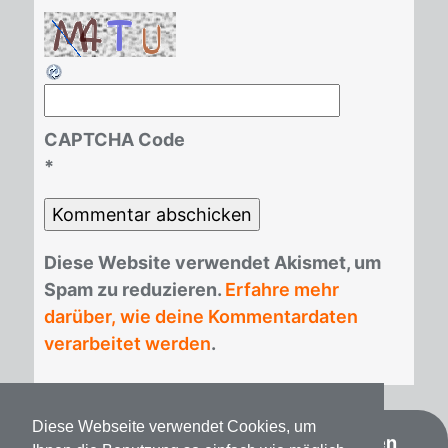
CAPTCHA Code
*
Die­se Web­site ver­wen­det Akis­met, um
Spam zu re­du­zie­ren.
Erfahre mehr
darüber, wie deine Kommentardaten
verarbeitet werden
.
Diese Webseite verwendet Cookies, um
Datenschutz
Impressum
Spenden