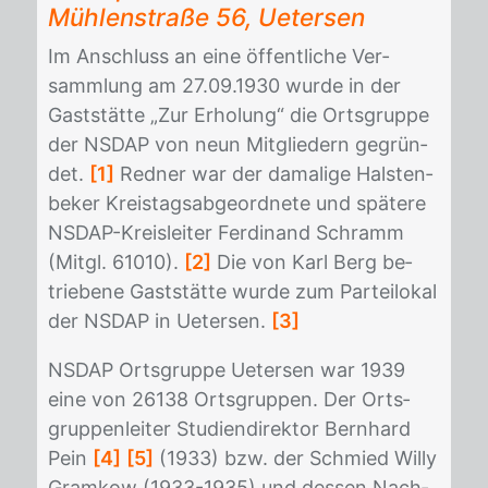
Müh­len­stra­ße 56, Ue­ter­sen
Im An­schluss an eine öf­fent­li­che Ver­
samm­lung am 27.09.1930 wur­de in der
Gast­stät­te „Zur Er­ho­lung“ die Orts­grup­pe
der NS­DAP von neun Mit­glie­dern ge­grün­
det.
[1]
Red­ner war der da­ma­li­ge Hals­ten­
be­ker Kreis­tags­ab­ge­ord­ne­te und spä­te­re
NS­DAP-Kreis­lei­ter Fer­di­nand Schramm
(Mitgl. 61010).
[2]
Die von Karl Berg be­
trie­be­ne Gast­stät­te wur­de zum Par­tei­lo­kal
der NS­DAP in Ue­ter­sen.
[3]
NS­DAP Orts­grup­pe Ue­ter­sen war 1939
eine von 26138 Orts­grup­pen. Der Orts­
grup­pen­lei­ter Stu­di­en­di­rek­tor Bern­hard
Pein
[4]
[5]
(1933) bzw. der Schmied Wil­ly
Gram­kow (1933-1935) und des­sen Nach­