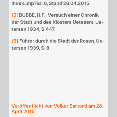
in­dex.php?id=6, Stand 28.04.2015.
[5]
BUB­BE, H.F.: Ver­such ei­ner Chro­nik
der Stadt und des Klos­ters Ue­te­sem. Ue­
ter­sen 1934, S.447.
[6]
Füh­rer durch die Stadt der Ro­sen, Ue­
ter­sen 1939, S. 8.
Veröffentlicht von Volker Sartorti am
28.
April 2015