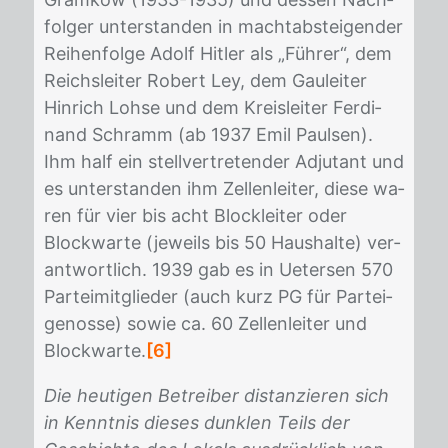
fol­ger un­ter­stan­den in macht­ab­stei­gen­der
Rei­hen­fol­ge Adolf Hit­ler als „Füh­rer“, dem
Reichs­lei­ter Ro­bert Ley, dem Gau­lei­ter
Hin­rich Loh­se und dem Kreis­lei­ter Fer­di­
nand Schramm (ab 1937 Emil Paul­sen).
Ihm half ein stell­ver­tre­ten­der Ad­ju­tant und
es un­ter­stan­den ihm Zel­len­lei­ter, die­se wa­
ren für vier bis acht Block­lei­ter oder
Block­war­te (je­weils bis 50 Haus­hal­te) ver­
ant­wort­lich. 1939 gab es in Ue­ter­sen 570
Par­tei­mit­glie­der (auch kurz PG für Par­tei­
ge­nos­se) so­wie ca. 60 Zel­len­lei­ter und
Block­war­te.
[6]
Die heutigen Betreiber distanzieren sich
in Kenntnis dieses dunklen Teils der