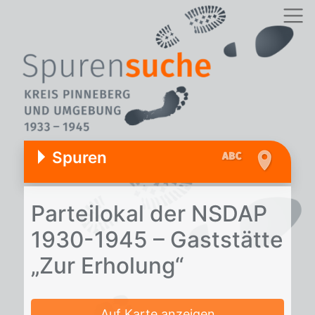
Spuren
Par­tei­lo­kal der NS­DAP
1930-1945 – Gast­stät­te
„Zur Er­ho­lung“
Auf Karte anzeigen