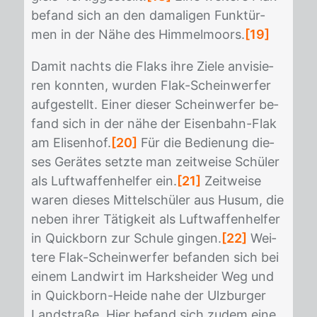
be­fand sich an den da­ma­li­gen Funk­tür­
men in der Nähe des Him­mel­moors.
[19]
Da­mit nachts die Flaks ihre Zie­le an­vi­sie­
ren konn­ten, wur­den Flak-Schein­wer­fer
auf­ge­stellt. Ei­ner die­ser Schein­wer­fer be­
fand sich in der nähe der Ei­sen­bahn-Flak
am Eli­sen­hof.
[20]
Für die Be­die­nung die­
ses Ge­rä­tes setz­te man zeit­wei­se Schü­ler
als Luft­waf­fen­hel­fer ein.
[21]
Zeit­wei­se
wa­ren die­ses Mit­tel­schü­ler aus Hu­sum, die
ne­ben ih­rer Tä­tig­keit als Luft­waf­fen­hel­fer
in Quick­born zur Schu­le gin­gen.
[22]
Wei­
te­re Flak-Schein­wer­fer be­fan­den sich bei
ei­nem Land­wirt im Hark­shei­der Weg und
in Quick­born-Hei­de nahe der Ulz­bur­ger
Land­stra­ße. Hier be­fand sich zu­dem eine