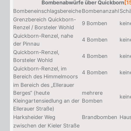
Bombenabwürfe über Quickborn
[1
Bombeneinschlagsbereiche
Bombenanzahl
Sch
Grenzbereich Quickborn-
9 Bomben
kein
Renzel / Borsteler Wohld
Quickborn-Renzel, nahe
4 Bomben
kein
der Pinnau
Quickborn-Renzel,
4 Bomben
kein
Borsteler Wohld
Quickborn-Renzel, im
4 Bomben
kein
Bereich des Himmelmoors
im Bereich des „Ellerauer
Berges“ (heute
mehrere
kein
Kleingartensiedlung an der
Bomben
Ellerauer Straße)
Harksheider Weg
Brandbomben
Hau
zwischen der Kieler Straße