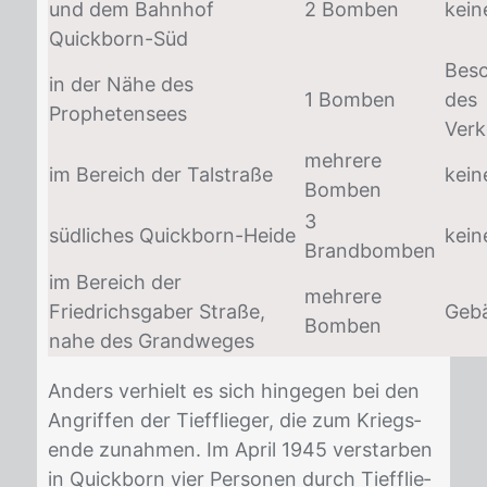
und dem Bahnhof
2 Bomben
kein
Quickborn-Süd
Bes
in der Nähe des
1 Bomben
des
Prophetensees
Ver
mehrere
im Bereich der Talstraße
kein
Bomben
3
südliches Quickborn-Heide
kein
Brandbomben
im Bereich der
mehrere
Friedrichsgaber Straße,
Geb
Bomben
nahe des Grandweges
An­ders ver­hielt es sich hin­ge­gen bei den
An­grif­fen der Tief­flie­ger, die zum Kriegs­
en­de zu­nah­men. Im April 1945 ver­star­ben
in Quick­born vier Per­so­nen durch Tief­flie­