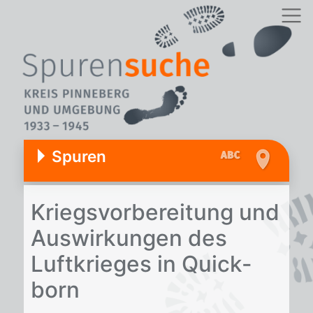
Spuren
Kriegs­vor­be­rei­tung und
Aus­wir­kun­gen des
Luft­krie­ges in Quick­
born