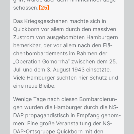
schos­sen.
[25]
Das Kriegs­ge­sche­hen mach­te sich in
Quick­born vor al­lem durch den mas­si­ven
Zu­strom von aus­ge­bomb­ten Ham­bur­gern
be­merk­bar, der vor al­lem nach den Flä­
chen­bom­bar­de­ments im Rah­men der
„Ope­ra­ti­on Go­mor­rha“ zwi­schen dem 25.
Juli und dem 3. Au­gust 1943 ein­setz­te.
Vie­le Ham­bur­ger such­ten hier Schutz und
eine neue Blei­be.
We­ni­ge Tage nach die­sen Bom­bar­die­run­
gen wur­den die Ham­bur­ger durch die NS­
DAP pro­pa­gan­dis­tisch in Emp­fang ge­nom­
men: Eine gro­ße Ver­an­stal­tung der NS­
DAP-Orts­grup­pe Quick­born mit den