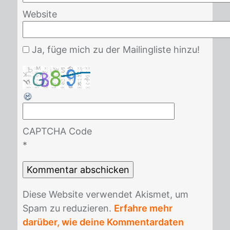
Website
Ja, füge mich zu der Mailingliste hinzu!
CAPTCHA Code
*
Die­se Web­site ver­wen­det Akis­met, um
Spam zu re­du­zie­ren.
Erfahre mehr
darüber, wie deine Kommentardaten