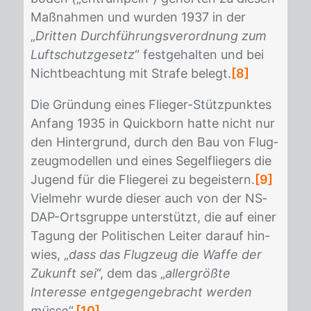
Maß­nah­men und wur­den 1937 in der
„
Dritten
Durchführungsverordnung zum
Luftschutzgesetz
“ fest­ge­hal­ten und bei
Nicht­be­ach­tung mit Stra­fe be­legt.
[8]
Die Grün­dung ei­nes Flie­ger-Stütz­punk­tes
An­fang 1935 in Quick­born hat­te nicht nur
den Hin­ter­grund, durch den Bau von Flug­
zeug­mo­del­len und ei­nes Se­gel­flie­gers die
Ju­gend für die Flie­ge­rei zu be­geis­tern.
[9]
Viel­mehr wur­de die­ser auch von der NS­
DAP-Orts­grup­pe un­ter­stützt, die auf ei­ner
Ta­gung der Po­li­ti­schen Lei­ter dar­auf hin­
wies, „
dass das Flugzeug die Waffe der
Zukunft sei
“, dem das „
allergrößte
Interesse entgegengebracht werden
müsse
“.
[10]