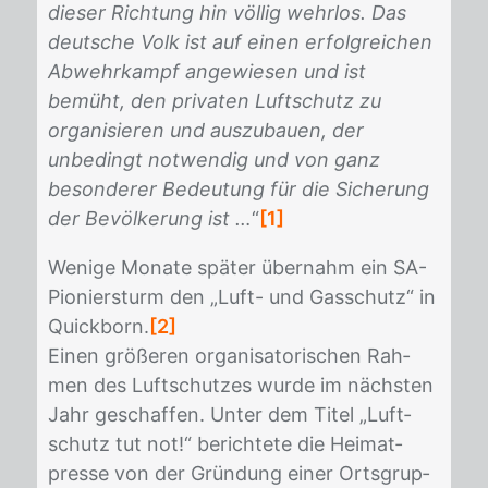
dieser Richtung hin völlig wehrlos. Das
deutsche Volk ist auf einen erfolgreichen
Abwehrkampf angewiesen und ist
bemüht, den privaten Luftschutz zu
organisieren und auszubauen, der
unbedingt notwendig und von ganz
besonderer Bedeutung für die Sicherung
der Bevölkerung ist …
“
[1]
We­ni­ge Mo­na­te spä­ter über­nahm ein SA-
Pio­nier­sturm den „Luft- und Gas­schutz“ in
Quick­born.
[2]
Ei­nen grö­ße­ren or­ga­ni­sa­to­ri­schen Rah­
men des Luft­schut­zes wur­de im nächs­ten
Jahr ge­schaf­fen. Un­ter dem Ti­tel „Luft­
schutz tut not!“ be­rich­te­te die Hei­mat­
pres­se von der Grün­dung ei­ner Orts­grup­