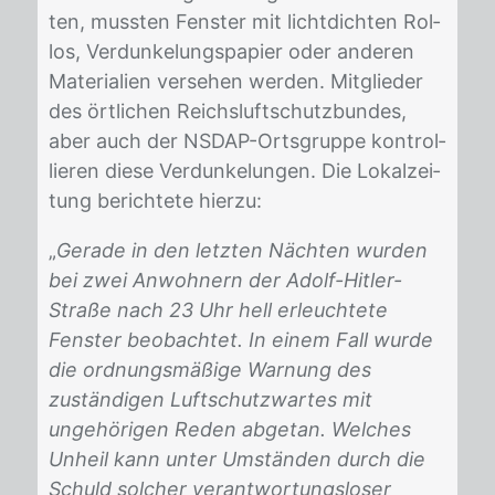
ten, muss­ten Fens­ter mit licht­dich­ten Rol­
los, Ver­dun­ke­lungs­pa­pier oder an­de­ren
Ma­te­ria­li­en ver­se­hen wer­den. Mit­glie­der
des ört­li­chen Reichs­luft­schutz­bun­des,
aber auch der NS­DAP-Orts­grup­pe kon­trol­
lie­ren die­se Ver­dun­ke­lun­gen. Die Lo­kal­zei­
tung be­rich­te­te hier­zu:
„
Gerade in den letzten Nächten wurden
bei zwei Anwohnern der Adolf-Hitler-
Straße nach 23 Uhr hell erleuchtete
Fenster beobachtet. In einem Fall wurde
die ordnungsmäßige Warnung des
zuständigen Luftschutzwartes mit
ungehörigen Reden abgetan. Welches
Unheil kann unter Umständen durch die
Schuld solcher verantwortungsloser