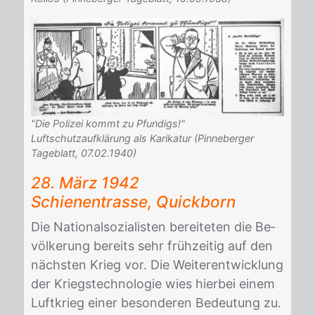
"Die Polizei kommt zu Pfundigs!"
Luftschutzaufklärung als Karikatur (Pinneberger
Tageblatt, 07.02.1940)
28. März 1942
Schie­nen­tras­se, Quick­born
Die Na­tio­nal­so­zia­lis­ten be­rei­te­ten die Be­
völ­ke­rung be­reits sehr früh­zei­tig auf den
nächs­ten Krieg vor. Die Wei­ter­ent­wick­lung
der Kriegs­tech­no­lo­gie wies hier­bei ei­nem
Luft­krieg ei­ner be­son­de­ren Be­deu­tung zu.