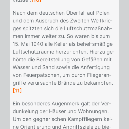
Nach dem deut­schen Über­fall auf Po­len
und dem Aus­bruch des Zwei­ten Welt­krie­
ges spitz­ten sich die Luft­schutz­maß­nah­
men im­mer wei­ter zu. So wa­ren bis zum
15. Mai 1940 alle Kel­ler als be­helfs­mä­ßi­ge
Luft­schutz­räu­me her­zu­rich­ten. Hier­zu ge­
hör­te die Be­reit­stel­lung von Ge­fä­ßen mit
Was­ser und Sand so­wie die An­fer­ti­gung
von Feu­er­pat­schen, um durch Flie­ger­an­
grif­fe ver­ur­sach­te Brän­de zu be­kämp­fen.
[11]
Ein be­son­de­res Au­gen­merk galt der Ver­
dun­ke­lung der Häu­ser und Woh­nun­gen.
Um den geg­ne­ri­schen Kampf­flie­gern kei­
ne Ori­en­tie­rung und An­griffs­zie­le zu bie­