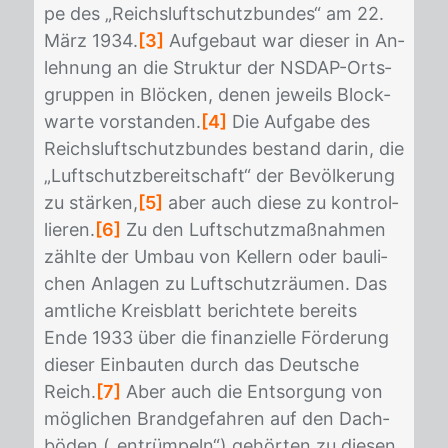
pe des „Reichs­luft­schutz­bun­des“ am 22.
März 1934.
[3]
Auf­ge­baut war die­ser in An­
leh­nung an die Struk­tur der NS­DAP-Orts­
grup­pen in Blö­cken, de­nen je­weils Block­
war­te vor­stan­den.
[4]
Die Auf­ga­be des
Reichs­luft­schutz­bun­des be­stand dar­in, die
„Luft­schutz­be­reit­schaft“ der Be­völ­ke­rung
zu stär­ken,
[5]
aber auch die­se zu kon­trol­
lie­ren.
[6]
Zu den Luft­schutz­maß­nah­men
zähl­te der Um­bau von Kel­lern oder bau­li­
chen An­la­gen zu Luft­schutz­räu­men. Das
amt­li­che Kreis­blatt be­rich­te­te be­reits
Ende 1933 über die fi­nan­zi­el­le För­de­rung
die­ser Ein­bau­ten durch das Deut­sche
Reich.
[7]
Aber auch die Ent­sor­gung von
mög­li­chen Brand­ge­fah­ren auf den Dach­
bö­den („ent­rüm­peln“) ge­hör­ten zu die­sen