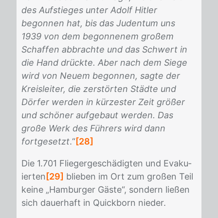
des Aufstieges unter Adolf Hitler
begonnen hat, bis das Judentum uns
1939 von dem begonnenem großem
Schaffen abbrachte und das Schwert in
die Hand drückte. Aber nach dem Siege
wird von Neuem begonnen, sagte der
Kreisleiter, die zerstörten Städte und
Dörfer werden in kürzester Zeit größer
und schöner aufgebaut werden. Das
große Werk des Führers wird dann
fortgesetzt
.“
[28]
Die 1.701 Flie­ger­ge­schä­dig­ten und Eva­ku­
ier­ten
[29]
blie­ben im Ort zum gro­ßen Teil
kei­ne „Ham­bur­ger Gäs­te“, son­dern lie­ßen
sich dau­er­haft in Quick­born nie­der.