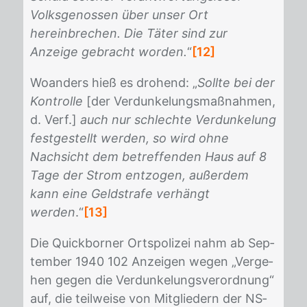
Volksgenossen über unser Ort
hereinbrechen. Die Täter sind zur
Anzeige gebracht worden.
“
[12]
Wo­an­ders hieß es dro­hend: „
Sollte bei der
Kontrolle
[der Ver­dun­ke­lungs­maß­nah­men,
d. Verf.]
auch nur schlechte Verdunkelung
festgestellt werden, so wird ohne
Nachsicht dem betreffenden Haus auf 8
Tage der Strom entzogen, außerdem
kann eine Geldstrafe verhängt
werden
.“
[13]
Die Quick­bor­ner Orts­po­li­zei nahm ab Sep­
tem­ber 1940 102 An­zei­gen we­gen „Ver­ge­
hen ge­gen die Ver­dun­ke­lungs­ver­ord­nung“
auf, die teil­wei­se von Mit­glie­dern der NS­