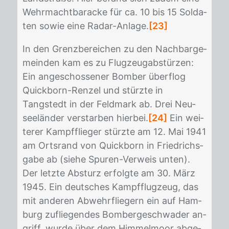
Wehr­macht­ba­ra­cke für ca. 10 bis 15 Sol­da­
ten so­wie eine Ra­dar-An­la­ge.
[23]
In den Grenz­be­rei­chen zu den Nach­bar­ge­
mein­den kam es zu Flug­zeug­ab­stür­zen:
Ein an­ge­schos­se­ner Bom­ber über­flog
Quick­born-Ren­zel und stürz­te in
Tangstedt in der Feld­mark ab. Drei Neu­
see­län­der ver­star­ben hier­bei.
[24]
Ein wei­
te­rer Kampf­flie­ger stürz­te am 12. Mai 1941
am Orts­rand von Quick­born in Fried­richs­
ga­be ab (sie­he Spu­ren-Ver­weis un­ten).
Der letz­te Ab­sturz er­folg­te am 30. März
1945. Ein deut­sches Kampf­flug­zeug, das
mit an­de­ren Ab­wehr­flie­gern ein auf Ham­
burg zu­flie­gen­des Bom­ber­ge­schwa­der an­
griff, wur­de über dem Him­mel­moor ab­ge­