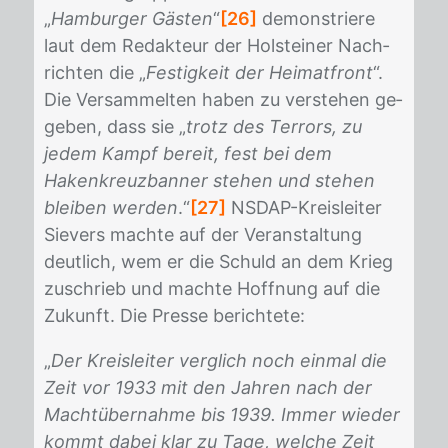
„
Hamburger Gästen
“
[26]
de­mons­trie­re
laut dem Re­dak­teur der Hol­stei­ner Nach­
rich­ten die „
Festigkeit der Heimatfront
“.
Die Ver­sam­mel­ten ha­ben zu ver­ste­hen ge­
ge­ben, dass sie „
trotz des Terrors, zu
jedem Kampf bereit, fest bei dem
Hakenkreuzbanner stehen und stehen
bleiben werden
.“
[27]
NS­DAP-Kreis­lei­ter
Sie­vers mach­te auf der Ver­an­stal­tung
deut­lich, wem er die Schuld an dem Krieg
zu­schrieb und mach­te Hoff­nung auf die
Zu­kunft. Die Pres­se be­rich­te­te:
„
Der Kreisleiter verglich noch einmal die
Zeit vor 1933 mit den Jahren nach der
Machtübernahme bis 1939. Immer wieder
kommt dabei klar zu Tage, welche Zeit