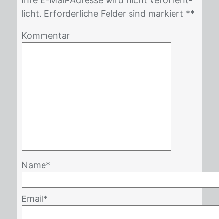
Ihre E-Mail-Adres­se wird nicht ver­öf­fent­
licht. Er­for­der­li­che Fel­der sind mar­kiert *
*
Kommentar
Name
*
Email
*