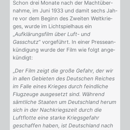
Schon drei Mo­na­te nach der Macht­über­
nah­me, im Juni 1933 und da­mit sechs Jah­
re vor dem Be­ginn des Zwei­ten Welt­krie­
ges, wur­de im Licht­spiel­haus ein
„
Aufklärungsfilm über Luft- und
Gasschutz
“ vor­ge­führt. In ei­ner Pres­se­an­
kün­di­gung wur­de der Film wie folgt an­ge­
kün­digt:
„
Der Film zeigt die große Gefahr, der wir
in allen Gebieten des Deutschen Reiches
im Falle eines Krieges durch feindliche
Flugzeuge ausgesetzt sind. Während
sämtliche Staaten um Deutschland herum
sich in der Nachkriegszeit durch die
Luftflotte eine starke Kriegsgefahr
geschaffen haben, ist Deutschland nach