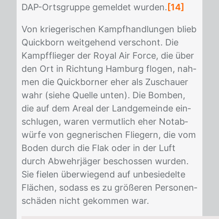
DAP-Orts­grup­pe ge­mel­det wur­den.
[14]
Von krie­ge­ri­schen Kampf­hand­lun­gen blieb
Quick­born weit­ge­hend ver­schont. Die
Kampf­flie­ger der Roy­al Air Force, die über
den Ort in Rich­tung Ham­burg flo­gen, nah­
men die Quick­bor­ner eher als Zu­schau­er
wahr (sie­he Quel­le un­ten). Die Bom­ben,
die auf dem Are­al der Land­ge­mein­de ein­
schlu­gen, wa­ren ver­mut­lich eher No­t­ab­
wür­fe von geg­ne­ri­schen Flie­gern, die vom
Bo­den durch die Flak oder in der Luft
durch Ab­wehr­jä­ger be­schos­sen wur­den.
Sie fie­len über­wie­gend auf un­be­sie­del­te
Flä­chen, so­dass es zu grö­ße­ren Per­so­nen­
schä­den nicht ge­kom­men war.