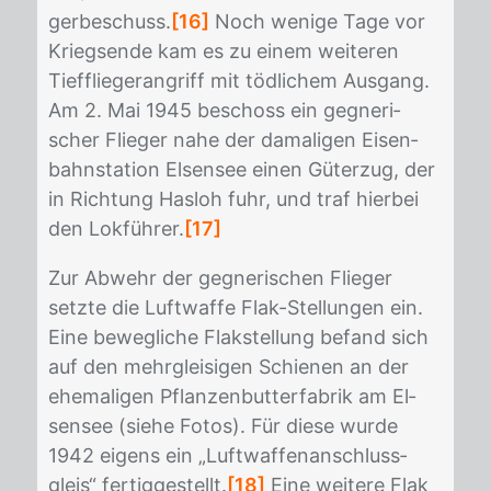
ger­be­schuss.
[16]
Noch we­ni­ge Tage vor
Kriegs­en­de kam es zu ei­nem wei­te­ren
Tief­flie­ger­an­griff mit töd­li­chem Aus­gang.
Am 2. Mai 1945 be­schoss ein geg­ne­ri­
scher Flie­ger nahe der da­ma­li­gen Ei­sen­
bahn­sta­ti­on El­sen­see ei­nen Gü­ter­zug, der
in Rich­tung Has­loh fuhr, und traf hier­bei
den Lok­füh­rer.
[17]
Zur Ab­wehr der geg­ne­ri­schen Flie­ger
setz­te die Luft­waf­fe Flak-Stel­lun­gen ein.
Eine be­weg­li­che Flak­stel­lung be­fand sich
auf den mehr­glei­si­gen Schie­nen an der
ehe­ma­li­gen Pflan­zen­but­ter­fa­brik am El­
sen­see (sie­he Fo­tos). Für die­se wur­de
1942 ei­gens ein „Luft­waf­fen­an­schluss­
gleis“ fer­tig­ge­stellt.
[18]
Eine wei­te­re Flak