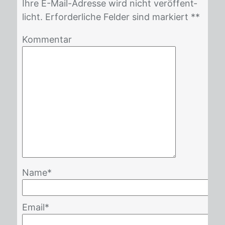
Ihre E-Mail-Adres­se wird nicht ver­öf­fent­
licht. Er­for­der­li­che Fel­der sind mar­kiert *
*
Kommentar
Name
*
Email
*