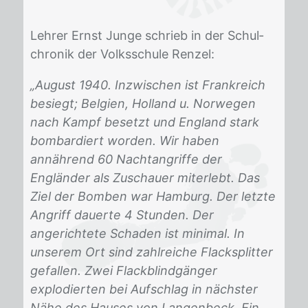
Leh­rer Ernst Jun­ge schrieb in der Schul­
chro­nik der Volks­schu­le Ren­zel:
„August 1940. Inzwischen ist Frankreich
besiegt; Belgien, Holland u. Norwegen
nach Kampf besetzt und England stark
bombardiert worden. Wir haben
annährend 60 Nachtangriffe der
Engländer als Zuschauer miterlebt. Das
Ziel der Bomben war Hamburg. Der letzte
Angriff dauerte 4 Stunden. Der
angerichtete Schaden ist minimal. In
unserem Ort sind zahlreiche Flacksplitter
gefallen. Zwei Flackblindgänger
explodierten bei Aufschlag in nächster
Nähe des Hauses von Langenbeck. Ein