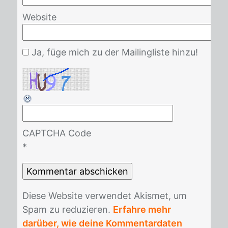
Website
Ja, füge mich zu der Mailingliste hinzu!
CAPTCHA Code
*
Die­se Web­site ver­wen­det Akis­met, um
Spam zu re­du­zie­ren.
Erfahre mehr
darüber, wie deine Kommentardaten