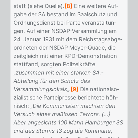
statt (sie­he Quel­le).
[8]
Eine wei­te­re Auf­
ga­be der SA be­stand im Saal­schutz und
Ord­nungs­dienst bei Par­tei­ver­an­stal­tun­
gen. Auf ei­ner NS­DAP-Ver­samm­lung am
24. Ja­nu­ar 1931 mit dem Reichs­tags­ab­ge­
ord­ne­ten der NS­DAP Mey­er-Qua­de, die
zeit­gleich mit ei­ner KPD-De­mons­tra­ti­on
statt­fand, sorg­ten Po­li­zei­kräf­te
„
zusammen mit einer starken SA.-
Abteilung für den Schutz des
Versammlungslokals
„.
[9]
Die na­tio­nal­so­
zia­lis­ti­sche Par­tei­pres­se be­rich­te­te höh­
nisch: „
Die Kommunisten machten den
Versuch eines maßlosen Terrors. (…)
Aber angesichts 100 Mann Hamburger SS
und des Sturms 13 zog die Kommune,