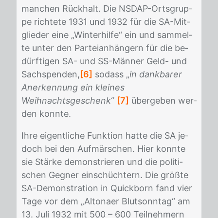
man­chen Rück­halt. Die NS­DAP-Orts­grup­
pe rich­te­te 1931 und 1932 für die SA-Mit­
glie­der eine „Win­ter­hil­fe“ ein und sam­mel­
te un­ter den Par­tei­an­hän­gern für die be­
dürf­ti­gen SA- und SS-Män­ner Geld- und
Sach­spen­den,
[6]
so­dass „
in dankbarer
Anerkennung ein kleines
Weihnachtsgeschenk
“
[7]
über­ge­ben wer­
den konn­te.
Ihre ei­gent­li­che Funk­ti­on hat­te die SA je­
doch bei den Auf­mär­schen. Hier konn­te
sie Stär­ke de­mons­trie­ren und die po­li­ti­
schen Geg­ner ein­schüch­tern. Die größ­te
SA-De­mons­tra­ti­on in Quick­born fand vier
Tage vor dem „Al­tona­er Blut­sonn­tag“ am
13. Juli 1932 mit 500 – 600 Teil­neh­mern