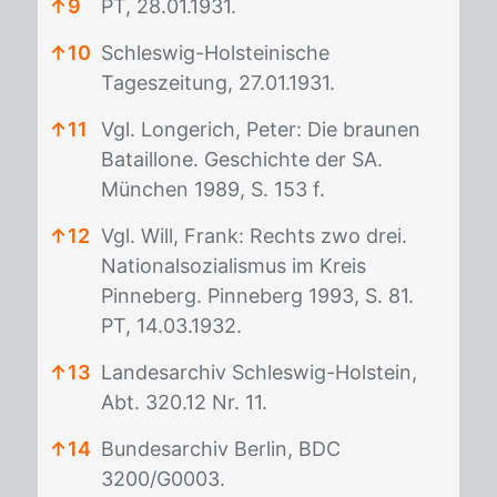
↑
9
PT, 28.01.1931.
↑
10
Schleswig-Holsteinische
Tageszeitung, 27.01.1931.
↑
11
Vgl. Longerich, Peter: Die braunen
Bataillone. Geschichte der SA.
München 1989, S. 153 f.
↑
12
Vgl. Will, Frank: Rechts zwo drei.
Nationalsozialismus im Kreis
Pinneberg. Pinneberg 1993, S. 81.
PT, 14.03.1932.
↑
13
Landesarchiv Schleswig-Holstein,
Abt. 320.12 Nr. 11.
↑
14
Bundesarchiv Berlin, BDC
3200/G0003.