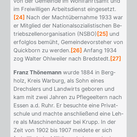
von der Ge­mein­de im Wohl­fahrts­amt und
im Frei­wil­li­gen Ar­beits­dienst ein­ge­setzt.
[24]
Nach der Macht­über­nah­me 1933 war
er Mit­glied der Na­tio­nal­so­zia­lis­ti­schen Be­
triebs­zel­len­or­ga­ni­sa­ti­on (NSBO)
[25]
und
er­folg­los be­müht, Ge­mein­de­vor­ste­her von
Quick­born zu wer­den.
[26]
An­fang 1934
zog Wal­ter Ohl­wei­ler nach Bredstedt.
[27]
Franz Thönemann
wur­de 1884 in Berg­
holz, Kreis War­burg, als Sohn ei­nes
Drechs­lers und Land­wirts ge­bo­ren und
kam mit zwei Jah­ren zu Pfle­ge­el­tern nach
Es­sen a.d. Ruhr. Er be­such­te eine Pri­vat­
schu­le und mach­te an­schlie­ßend eine Leh­
re als Ma­schi­nen­bau­er bei Krupp. In der
Zeit von 1902 bis 1907 mel­de­te er sich