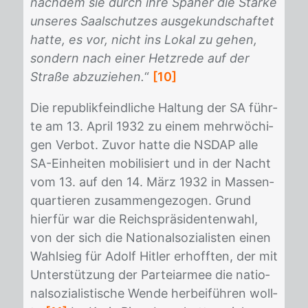
nachdem sie durch ihre Späher die Stärke
unseres Saalschutzes ausgekundschaftet
hatte, es vor, nicht ins Lokal zu gehen,
sondern nach einer Hetzrede auf der
Straße abzuziehen.
“
[10]
Die re­pu­blik­feind­li­che Hal­tung der SA führ­
te am 13. April 1932 zu ei­nem mehr­wö­chi­
gen Ver­bot. Zu­vor hat­te die NS­DAP alle
SA-Ein­hei­ten mo­bi­li­siert und in der Nacht
vom 13. auf den 14. März 1932 in Mas­sen­
quar­tie­ren zu­sam­men­ge­zo­gen. Grund
hier­für war die Reichs­prä­si­den­ten­wahl,
von der sich die Na­tio­nal­so­zia­lis­ten ei­nen
Wahl­sieg für Adolf Hit­ler er­hoff­ten, der mit
Un­ter­stüt­zung der Par­tei­ar­mee die na­tio­
nal­so­zia­lis­ti­sche Wen­de her­bei­füh­ren woll­