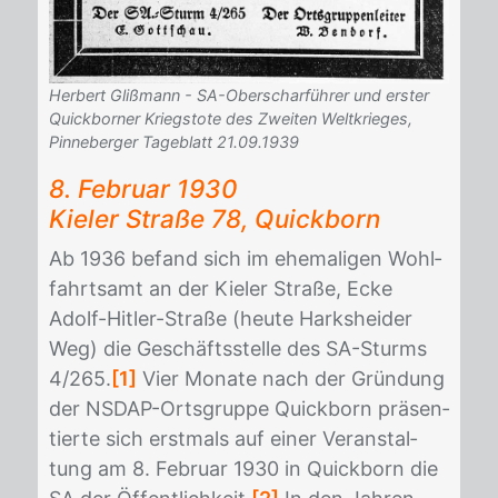
Herbert Glißmann - SA-Oberscharführer und erster
Quickborner Kriegstote des Zweiten Weltkrieges,
Pinneberger Tageblatt 21.09.1939
8. Fe­bru­ar 1930
Kie­ler Stra­ße 78, Quick­born
Ab 1936 be­fand sich im ehe­ma­li­gen Wohl­
fahrts­amt an der Kie­ler Stra­ße, Ecke
Adolf-Hit­ler-Stra­ße (heu­te Hark­shei­der
Weg) die Ge­schäfts­stel­le des SA-Sturms
4/​265.
[1]
Vier Mo­na­te nach der Grün­dung
der NS­DAP-Orts­grup­pe Quick­born prä­sen­
tier­te sich erst­mals auf ei­ner Ver­an­stal­
tung am 8. Fe­bru­ar 1930 in Quick­born die