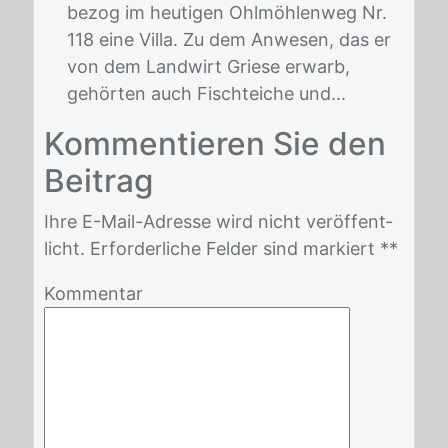
bezog im heutigen Ohlmöhlenweg Nr.
118 eine Villa. Zu dem Anwesen, das er
von dem Landwirt Griese erwarb,
gehörten auch Fischteiche und...
Kom­men­tie­ren Sie den
Bei­trag
Ihre E-Mail-Adres­se wird nicht ver­öf­fent­
licht. Er­for­der­li­che Fel­der sind mar­kiert *
*
Kommentar