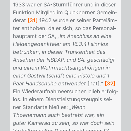
1933 war er SA-Sturm­füh­rer und in die­ser
Funk­ti­on Mit­glied im Quick­bor­ner Ge­mein­
de­rat.
[31]
1942 wur­de er sei­ner Par­tei­äm­
ter ent­ho­ben, da er sich, so das Per­so­nal­
haupt­amt der SA, „
im Anschluss an eine
Heldengedenkfeier am 16.3.41 sinnlos
betrunken, in dieser Trunkenheit das
Ansehen der NSDAP. und SA. geschädigt
und einem Wehrmachtsangehörigen in
einer Gastwirtschaft eine Pistole und 1
Paar Handschuhe entwendet
[hat].“
[32]
Ein Wie­der­auf­nah­me­er­su­chen blieb er­folg­
los. In ei­nem Dienst­leis­tungs­zeug­nis sei­
ner Stan­dar­te hieß es: „
Wenn
Thoenemann auch bestrebt war, ein
guter Kamerad zu sein, so war doch sein
Verhalten außer Dienst nicht immer SA-