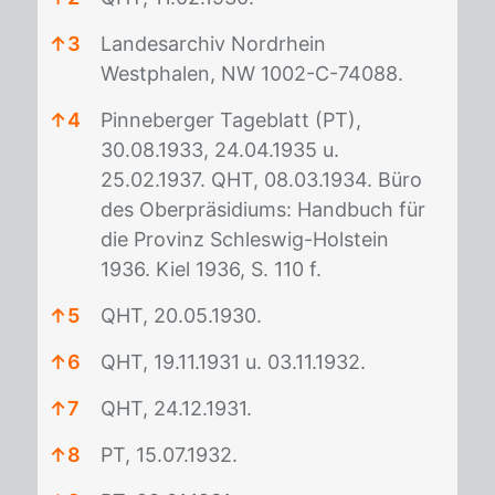
↑
3
Landesarchiv Nordrhein
Westphalen, NW 1002-C-74088.
↑
4
Pinneberger Tageblatt (PT),
30.08.1933, 24.04.1935 u.
25.02.1937. QHT, 08.03.1934. Büro
des Oberpräsidiums: Handbuch für
die Provinz Schleswig-Holstein
1936. Kiel 1936, S. 110 f.
↑
5
QHT, 20.05.1930.
↑
6
QHT, 19.11.1931 u. 03.11.1932.
↑
7
QHT, 24.12.1931.
↑
8
PT, 15.07.1932.