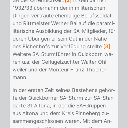
SA der Öffent­lich­keit.
[2]
In den Jah­ren
1932/​33 über­nahm der in mi­li­tä­ri­schen
Din­gen ver­trau­te ehe­ma­li­ge Be­rufs­sol­dat
und Ritt­meis­ter Wer­ner Ballauf die pa­ra­mi­
li­tä­ri­sche Aus­bil­dung der SA-Mit­glie­der, für
de­ren Übun­gen er sein Gut in der Nähe
des Ei­chen­hofs zur Ver­fü­gung stell­te.
[3]
Wei­te­re SA-Sturm­füh­rer in Quick­born wa­
ren u.a. der Ge­flü­gel­züch­ter Wal­ter Ohl­
wei­ler und der Mon­teur Franz Thoene­
mann.
In der ers­ten Zeit sei­nes Be­ste­hens ge­hör­
te der Quick­bor­ner SA-Sturm zur SA-Stan­
dar­te 31 Al­to­na, in der die SA-Grup­pen
aus Al­to­na und dem Kreis Pin­ne­berg zu­
sam­men­ge­schlos­sen wa­ren. Mit dem An­