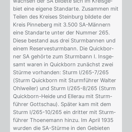
wach­sen der SA bil­de­te sich im Kreis­ge­
biet eine ei­ge­ne Stan­dar­te. Zu­sam­men mit
Tei­len des Krei­ses Stein­burg bil­de­te der
Kreis Pin­ne­berg mit 3.500 SA-Män­nern
eine Stan­dar­te un­ter der Num­mer 265.
Die­se be­stand aus drei Sturm­ban­nen und
ei­nem Re­ser­ves­turm­bann. Die Quick­bor­
ner SA ge­hör­te zum Sturm­bann I. Ins­ge­
samt wa­ren in Quick­born zu­nächst zwei
Stür­me vor­han­den: Sturm I/​265-7/​265
(Sturm Quick­born mit Sturm­füh­rer Wal­ter
Ohl­wei­ler) und Sturm I/​265-8/​265 (Sturm
Quick­born-Hei­de und El­lerau mit Sturm­
füh­rer Gott­schau). Spä­ter kam mit dem
Sturm I/​265-10/​265 ein drit­ter mit Sturm­
füh­rer Thoene­mann hin­zu. Im April 1935
wur­den die SA-Stür­me in den Ge­bie­ten