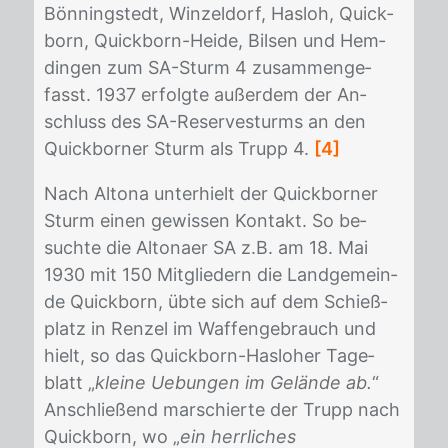
Bön­ningstedt, Win­zel­dorf, Has­loh, Quick­
born, Quick­born-Hei­de, Bil­sen und Hem­
din­gen zum SA-Sturm 4 zu­sam­men­ge­
fasst. 1937 er­folg­te au­ßer­dem der An­
schluss des SA-Re­ser­ves­turms an den
Quick­bor­ner Sturm als Trupp 4.
[4]
Nach Al­to­na un­ter­hielt der Quick­bor­ner
Sturm ei­nen ge­wis­sen Kon­takt. So be­
such­te die Al­tona­er SA z.B. am 18. Mai
1930 mit 150 Mit­glie­dern die Land­ge­mein­
de Quick­born, übte sich auf dem Schieß­
platz in Ren­zel im Waf­fen­ge­brauch und
hielt, so das Quick­born-Has­lo­her Ta­ge­
blatt „
kleine Uebungen im Gelände ab.
“
An­schlie­ßend mar­schier­te der Trupp nach
Quick­born, wo „
ein herrliches