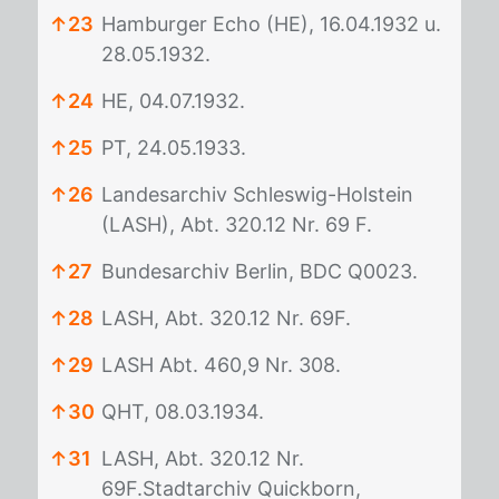
↑
23
Hamburger Echo (HE), 16.04.1932 u.
28.05.1932.
↑
24
HE, 04.07.1932.
↑
25
PT, 24.05.1933.
↑
26
Landesarchiv Schleswig-Holstein
(LASH), Abt. 320.12 Nr. 69 F.
↑
27
Bundesarchiv Berlin, BDC Q0023.
↑
28
LASH, Abt. 320.12 Nr. 69F.
↑
29
LASH Abt. 460,9 Nr. 308.
↑
30
QHT, 08.03.1934.
↑
31
LASH, Abt. 320.12 Nr.
69F.Stadtarchiv Quickborn,