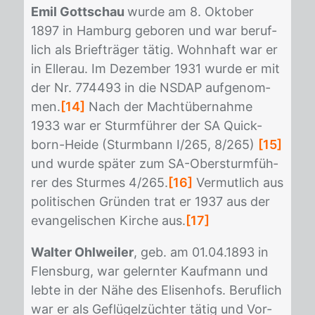
Emil Gottschau
wur­de am 8. Ok­to­ber
1897 in Ham­burg ge­bo­ren und war be­ruf­
lich als Brief­trä­ger tä­tig. Wohn­haft war er
in El­lerau. Im De­zem­ber 1931 wur­de er mit
der Nr. 774493 in die NS­DAP auf­ge­nom­
men.
[14]
Nach der Macht­über­nah­me
1933 war er Sturm­füh­rer der SA Quick­
born-Hei­de (Sturm­bann I/​265, 8/​265)
[15]
und wur­de spä­ter zum SA-Ober­sturm­füh­
rer des Stur­mes 4/​265.
[16]
Ver­mut­lich aus
po­li­ti­schen Grün­den trat er 1937 aus der
evan­ge­li­schen Kir­che aus.
[17]
Walter Ohlweiler
, geb. am 01.04.1893 in
Flens­burg, war ge­lern­ter Kauf­mann und
leb­te in der Nähe des Eli­sen­hofs. Be­ruf­lich
war er als Ge­flü­gel­züch­ter tä­tig und Vor­