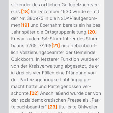
sit­zen­der des ört­li­chen Ge­flü­gel­zucht­ver­
eins.
[18]
Im De­zem­ber 1930 wur­de er mit
der Nr. 380975 in die NS­DAP auf­ge­nom­
men
[19]
und über­nahm be­reits ein hal­bes
Jahr spä­ter die Orts­grup­pen­lei­tung.
[20]
Er war zu­dem SA-Sturm­füh­rer des Sturm­
banns I/​265, 7/​265
[21]
und ne­ben­be­ruf­
lich Voll­zie­hungs­be­am­ter der Ge­mein­de
Quick­born. In letz­te­rer Funk­ti­on wur­de er
von der Kreis­ver­wal­tung ab­ge­setzt, da er
in drei bis vier Fäl­len eine Pfän­dung von
der Par­tei­zu­ge­hö­rig­keit ab­hän­gig ge­
macht hat­te und Par­tei­ge­nos­sen ver­
schon­te.
[22]
An­schlie­ßend wur­de der von
der so­zi­al­de­mo­kra­ti­schen Pres­se als „Par­
tei­buch­be­am­ter“
[23]
ti­tu­lier­te Ohl­wei­ler