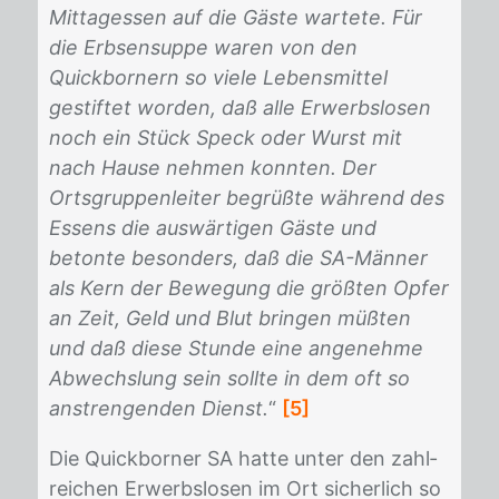
Mittagessen auf die Gäste wartete. Für
die Erbsensuppe waren von den
Quickbornern so viele Lebensmittel
gestiftet worden, daß alle Erwerbslosen
noch ein Stück Speck oder Wurst mit
nach Hause nehmen konnten. Der
Ortsgruppenleiter begrüßte während des
Essens die auswärtigen Gäste und
betonte besonders, daß die SA-Männer
als Kern der Bewegung die größten Opfer
an Zeit, Geld und Blut bringen müßten
und daß diese Stunde eine angenehme
Abwechslung sein sollte in dem oft so
anstrengenden Dienst.
“
[5]
Die Quick­bor­ner SA hat­te un­ter den zahl­
rei­chen Er­werbs­lo­sen im Ort si­cher­lich so