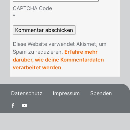
CAPTCHA Code
*
Die­se Web­site ver­wen­det Akis­met, um
Spam zu re­du­zie­ren.
Erfahre mehr
darüber, wie deine Kommentardaten
verarbeitet werden
.
Datenschutz
Impressum
Spenden