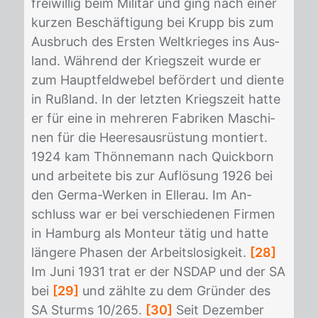
frei­wil­lig beim Mi­li­tär und ging nach ei­ner
kur­zen Be­schäf­ti­gung bei Krupp bis zum
Aus­bruch des Ers­ten Welt­krie­ges ins Aus­
land. Wäh­rend der Kriegs­zeit wur­de er
zum Haupt­feld­we­bel be­för­dert und dien­te
in Ruß­land. In der letz­ten Kriegs­zeit hat­te
er für eine in meh­re­ren Fa­bri­ken Ma­schi­
nen für die Hee­res­aus­rüs­tung mon­tiert.
1924 kam Thön­ne­mann nach Quick­born
und ar­bei­te­te bis zur Auf­lö­sung 1926 bei
den Ger­ma-Wer­ken in El­lerau. Im An­
schluss war er bei ver­schie­de­nen Fir­men
in Ham­burg als Mon­teur tä­tig und hat­te
län­ge­re Pha­sen der Ar­beits­lo­sig­keit.
[28]
Im Juni 1931 trat er der NS­DAP und der SA
bei
[29]
und zähl­te zu dem Grün­der des
SA Sturms 10/​265.
[30]
Seit De­zem­ber