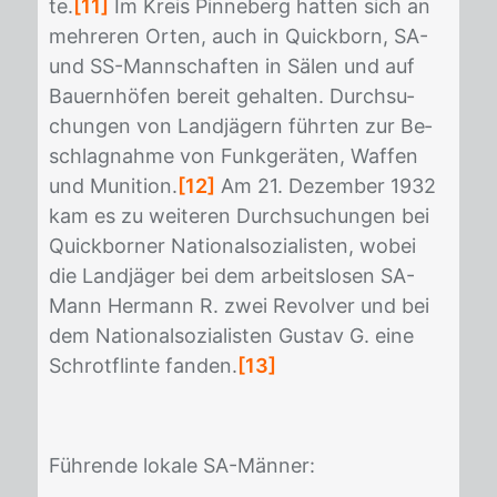
te.
[11]
Im Kreis Pin­ne­berg hat­ten sich an
meh­re­ren Or­ten, auch in Quick­born, SA-
und SS-Mann­schaf­ten in Sä­len und auf
Bau­ern­hö­fen be­reit ge­hal­ten. Durch­su­
chun­gen von Land­jä­gern führ­ten zur Be­
schlag­nah­me von Funk­ge­rä­ten, Waf­fen
und Mu­ni­ti­on.
[12]
Am 21. De­zem­ber 1932
kam es zu wei­te­ren Durch­su­chun­gen bei
Quick­bor­ner Na­tio­nal­so­zia­lis­ten, wo­bei
die Land­jä­ger bei dem ar­beits­lo­sen SA-
Mann Her­mann R. zwei Re­vol­ver und bei
dem Na­tio­nal­so­zia­lis­ten Gus­tav G. eine
Schrot­flin­te fan­den.
[13]
Füh­ren­de lo­ka­le SA-Män­ner: