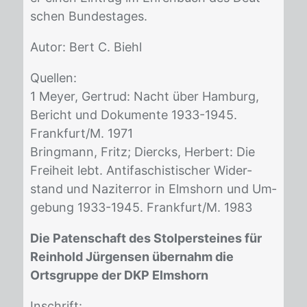
schen Bun­des­ta­ges.
Au­tor: Bert C. Biehl
Quel­len:
1 Mey­er, Ger­trud: Nacht über Ham­burg,
Be­richt und Do­ku­men­te 1933-1945.
Frank­furt/​M. 1971
Bring­mann, Fritz; Diercks, Her­bert: Die
Frei­heit lebt. An­ti­fa­schis­ti­scher Wi­der­
stand und Na­zi­ter­ror in Elms­horn und Um­
ge­bung 1933-1945. Frank­furt/​M. 1983
Die Patenschaft des Stolpersteines für
Reinhold Jürgensen übernahm die
Ortsgruppe der DKP Elmshorn
In­schrift: