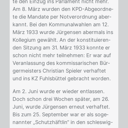
te den Ein­zug ins Par­la­ment nicht mehr.
Am 8. März wur­den den KPD-Ab­ge­ord­ne­
te die Man­da­te per Not­ver­ord­nung ab­er­
kannt. Bei den Kom­mu­nal­wah­len am 12.
März 1933 wur­de Jür­gen­sen aber­mals ins
Kol­le­gi­um ge­wählt. An der kon­sti­tu­ie­ren­
den Sit­zung am 31. März 1933 konn­te er
schon nicht mehr teil­neh­men: Er war auf
Ver­an­las­sung des kom­mis­sa­ri­schen Bür­
ger­meis­ters Chris­ti­an Spie­ler ver­haf­tet
und ins KZ Fuhls­büt­tel ge­bracht wor­den.
Am 2. Juni wur­de er wie­der ent­las­sen.
Doch schon drei Wo­chen spä­ter, am 26.
Juni, wur­de Jür­gen­sen er­neut ver­haf­tet.
Bis zum 25. Sep­tem­ber war er als so­ge­
nann­ter „Schutz­häft­lin“ in den schles­wig-