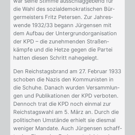
war sei­ne Stim­me aus­schlag­ge­bend für
die Wahl des so­zi­al­de­mo­kra­ti­schen Bür­
ger­meis­ters Fritz Pe­ter­sen. Zur Jah­res­
wen­de 1932/​33 be­gann Jür­gen­sen mit
dem Auf­bau der Un­ter­grund­or­ga­ni­sa­ti­on
der KPD – die zu­neh­men­den Stra­ßen­
kämp­fe und die Het­ze ge­gen die Par­tei
hat­ten die­sen Schritt na­he­ge­legt.
Den Reichs­tags­brand am 27. Fe­bru­ar 1933
scho­ben die Na­zis den Kom­mu­nis­ten in
die Schu­he. Da­nach wur­den Ver­samm­lun­
gen und Pu­bli­ka­tio­nen der KPD ver­bo­ten.
Den­noch trat die KPD noch ein­mal zur
Reichs­tags­wahl am 5. März an. Durch die
po­li­ti­schen Um­stän­de er­hielt sie dies­mal
we­ni­ger Man­da­te. Auch Jür­gen­sen schaff­