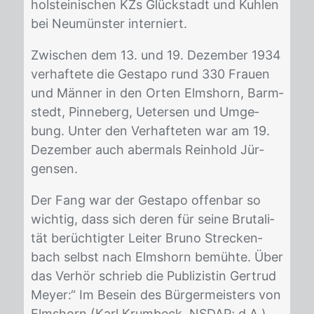
hol­stei­ni­schen KZs Glück­stadt und Kuh­len
bei Neu­müns­ter in­ter­niert.
Zwi­schen dem 13. und 19. De­zem­ber 1934
ver­haf­te­te die Ge­sta­po rund 330 Frau­en
und Män­ner in den Or­ten Elms­horn, Barm­
stedt, Pin­ne­berg, Ue­ter­sen und Um­ge­
bung. Un­ter den Ver­haf­te­ten war am 19.
De­zem­ber auch aber­mals Rein­hold Jür­
gen­sen.
Der Fang war der Ge­sta­po of­fen­bar so
wich­tig, dass sich de­ren für sei­ne Bru­ta­li­
tät be­rüch­tig­ter Lei­ter Bru­no Stre­cken­
bach selbst nach Elms­horn be­müh­te. Über
das Ver­hör schrieb die Pu­bli­zis­tin Ger­trud
Mey­er:“ Im Be­sein des Bür­ger­meis­ters von
Elms­horn (Karl Krum­beck, NS­DAP; d.A.)