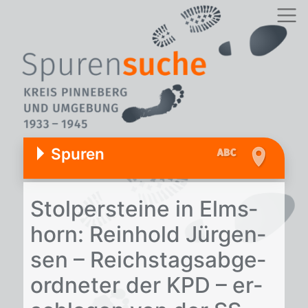
Spuren
Stol­per­stei­ne in Elms­
horn: Rein­hold Jür­gen­
sen – Reichs­tags­ab­ge­
ord­ne­ter der KPD – er­