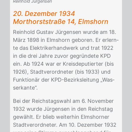
Reinhold Jürgensen
20. De­zem­ber 1934
Mor­t­horst­stra­ße 14, Elms­horn
Rein­hold Gus­tav Jür­gen­sen wur­de am 18.
März 1898 in Elms­horn ge­bo­ren. Er er­lern­
te das Elek­trik­er­hand­werk und trat 1922
in die drei Jah­re zu­vor ge­grün­de­te KPD
ein. Ab 1924 war er Kreis­de­pu­tier­ter (bis
1926), Stadt­ver­ord­ne­ter (bis 1933) und
Funk­tio­när der KPD-Be­zirks­lei­tung „Was­
ser­kan­te“.
Bei der Reichs­tags­wahl am 6. No­vem­ber
1932 wur­de Jür­gen­sen in den Reichs­tag
ge­wählt. Er blieb wei­ter­hin Elms­hor­ner
Stadt­ver­ord­ne­ter. Am 10. De­zem­ber 1932