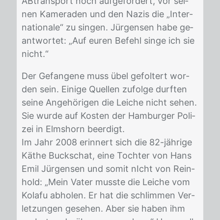
AB­trans­port noch auf­ge­for­dert, vor sei­
nen Ka­me­ra­den und den Na­zis die „In­ter­
na­tio­na­le“ zu sin­gen. Jür­gen­sen habe ge­
ant­wor­tet: „Auf eu­ren Be­fehl sin­ge ich sie
nicht.“
Der Ge­fan­ge­ne muss übel ge­fol­tert wor­
den sein. Ei­ni­ge Quel­len zu­fol­ge durf­ten
sei­ne An­ge­hö­ri­gen die Lei­che nicht se­hen.
Sie wur­de auf Kos­ten der Ham­bur­ger Po­li­
zei in Elms­horn be­er­digt.
Im Jahr 2008 er­in­nert sich die 82-jäh­ri­ge
Kä­the Buck­schat, eine Toch­ter von Hans
Emil Jür­gen­sen und so­mit nIcht von Rein­
hold: „Mein Va­ter muss­te die Lei­che vom
Kola­fu ab­ho­len. Er hat die schlim­men Ver­
let­zun­gen ge­se­hen. Aber sie ha­ben ihm