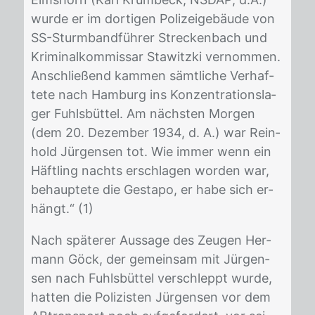
wur­de er im dor­ti­gen Po­li­zei­ge­bäu­de von
SS-Sturm­band­füh­rer Stre­cken­bach und
Kri­mi­nal­kom­mis­sar Sta­witz­ki ver­nom­men.
An­schlie­ßend kam­men sämt­li­che Ver­haf­
te­te nach Ham­burg ins Kon­zen­tra­ti­ons­la­
ger Fuhls­büt­tel. Am nächs­ten Mor­gen
(dem 20. De­zem­ber 1934, d. A.) war Rein­
hold Jür­gen­sen tot. Wie im­mer wenn ein
Häft­ling nachts er­schla­gen wor­den war,
be­haup­te­te die Ge­sta­po, er habe sich er­
hängt.“ (1)
Nach spä­te­rer Aus­sa­ge des Zeu­gen Her­
mann Göck, der ge­mein­sam mit Jür­gen­
sen nach Fuhls­büt­tel ver­schleppt wur­de,
hat­ten die Po­li­zis­ten Jür­gen­sen vor dem