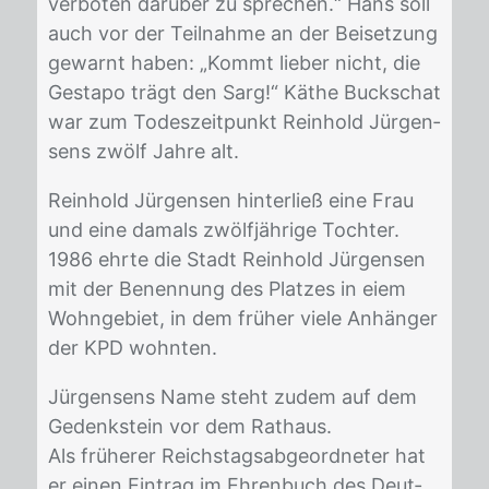
ver­bo­ten dar­über zu spre­chen.“ Hans soll
auch vor der Teil­nah­me an der Bei­set­zung
ge­warnt ha­ben: „Kommt lie­ber nicht, die
Ge­sta­po trägt den Sarg!“ Kä­the Buck­schat
war zum To­des­zeit­punkt Rein­hold Jür­gen­
sens zwölf Jah­re alt.
Rein­hold Jür­gen­sen hin­ter­ließ eine Frau
und eine da­mals zwölf­jäh­ri­ge Toch­ter.
1986 ehr­te die Stadt Rein­hold Jür­gen­sen
mit der Be­nen­nung des Plat­zes in eiem
Wohn­ge­biet, in dem frü­her vie­le An­hän­ger
der KPD wohn­ten.
Jür­gen­sens Name steht zu­dem auf dem
Ge­denk­stein vor dem Rat­haus.
Als frü­he­rer Reichs­tags­ab­ge­ord­ne­ter hat
er ei­nen Ein­trag im Eh­ren­buch des Deut­