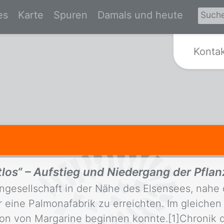
es
Karte
Spuren
Damals und heute
Zur Startseite von Spurensuche Kr
Konta
tlos“ – Aufstieg und Niedergang der Pfl
engesellschaft in der Nähe des Elsensees, nahe 
 eine Palmonafabrik zu erreichten. Im gleiche
on von Margarine beginnen konnte.[1]Chronik d