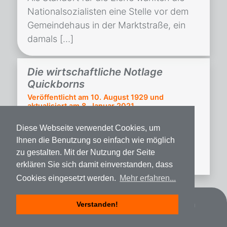
Nationalsozialisten eine Stelle vor dem
Gemeindehaus in der Marktstraße, ein
damals […]
Die wirtschaftliche Notlage
Quickborns
Veröffentlicht am
10. August 1929
und
aktualisiert am 8. Januar 2021
Auszug aus Dölling, Hermann: Die
Diese Webseite verwendet Cookies, um
wirtschaftliche Notlage und steuerliche
Ihnen die Benutzung so einfach wie möglich
Überlastung in Quickborn Kreis
zu gestalten. Mit der Nutzung der Seite
Pinneberg. Pinneberg 1929.
erklären Sie sich damit einverstanden, dass
Cookies eingesetzt werden.
Mehr erfahren...
Datenschutz
Impressum
Spenden
Verstanden!