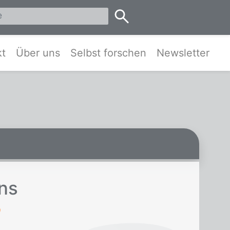
eis Pinneberg und Umgebung
kt
Über uns
Selbst forschen
Newsletter
rns
9