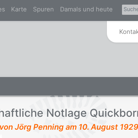
es
Karte
Spuren
Damals und heute
Zur Startseite von Spurensuche Kr
Konta
haft­li­che Not­la­ge Quick­bo
t von Jörg Penning am
10. August 192