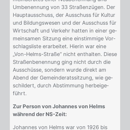
Um­be­nen­nung von 33 Stra­ßen­zü­gen. Der
Haupt­aus­schuss, der Aus­schuss für Kul­tur
und Bil­dungs­we­sen und der Aus­schuss für
Wirt­schaft und Ver­kehr hat­ten in ei­ner ge­
mein­sa­men Sit­zung eine ein­stim­mi­ge Vor­
schlags­lis­te er­ar­bei­tet. Hier­in war eine
„Von-Helms-Stra­ße“ nicht ent­hal­ten. Die­se
Stra­ßen­be­nen­nung ging nicht durch die
Aus­schüs­se, son­dern wur­de di­rekt am
Abend der Ge­mein­de­rats­sit­zung, wie ge­
schil­dert, durch Ab­stim­mung her­bei­ge­
führt.
Zur Person von Johannes von Helms
während der NS-Zeit:
Jo­han­nes von Helms war von 1926 bis