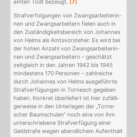
am­ten Tödt be­zeugt.
[7]
Straf­ver­fol­gun­gen von Zwangs­ar­bei­te­rin­
nen und Zwangs­ar­bei­tern fie­len auch in
den Zu­stän­dig­keits­be­reich von Jo­han­nes
von Helms als Amts­vor­ste­her. Es wird bei
der ho­hen An­zahl von Zwangs­ar­bei­te­rin­
nen und Zwangs­ar­bei­tern – ge­schätzt
zeit­gleich in den Jah­ren 1942 bis 1945
min­des­tens 170 Per­so­nen – zahl­rei­che
durch Jo­han­nes von Helms aus­ge­führ­te
Straf­ver­fü­gun­gen in Tor­nesch ge­ge­ben
ha­ben. Kon­kret über­lie­fert ist hier zu­fäl­li­
ger­wei­se in den Un­ter­la­gen der „Tor­ne­
scher Baum­schu­len“ noch eine von ihm
un­ter­schrie­be­ne Straf­ver­fü­gung ei­ner
Geld­stra­fe we­gen abend­li­chem Auf­ent­halt