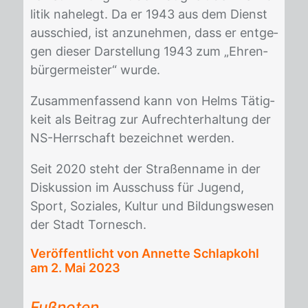
li­tik na­he­legt. Da er 1943 aus dem Dienst
aus­schied, ist an­zu­neh­men, dass er ent­ge­
gen die­ser Dar­stel­lung 1943 zum „Eh­ren­
bür­ger­meis­ter“ wur­de.
Zu­sam­men­fas­send kann von Helms Tä­tig­
keit als Bei­trag zur Auf­recht­er­hal­tung der
NS-Herr­schaft be­zeich­net wer­den.
Seit 2020 steht der Stra­ßen­na­me in der
Dis­kus­si­on im Aus­schuss für Ju­gend,
Sport, So­zia­les, Kul­tur und Bil­dungs­we­sen
der Stadt Tor­nesch.
Veröffentlicht von Annette Schlapkohl
am
2. Mai 2023
Fußnoten