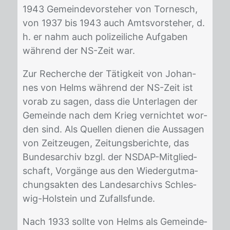
1943 Ge­mein­de­vor­ste­her von Tor­nesch,
von 1937 bis 1943 auch Amts­vor­ste­her, d.
h. er nahm auch po­li­zei­li­che Auf­ga­ben
wäh­rend der NS-Zeit war.
Zur Re­cher­che der Tä­tig­keit von Jo­han­
nes von Helms wäh­rend der NS-Zeit ist
vor­ab zu sa­gen, dass die Un­ter­la­gen der
Ge­mein­de nach dem Krieg ver­nich­tet wor­
den sind. Als Quel­len die­nen die Aus­sa­gen
von Zeit­zeu­gen, Zei­tungs­be­rich­te, das
Bun­des­ar­chiv bzgl. der NS­DAP-Mit­glied­
schaft, Vor­gän­ge aus den Wie­der­gut­ma­
chungs­ak­ten des Lan­des­ar­chivs Schles­
wig-Hol­stein und Zu­falls­fun­de.
Nach 1933 soll­te von Helms als Ge­mein­de­