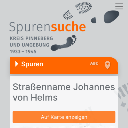
Spuren
Stra­ßen­na­me Jo­han­nes
von Helms
Auf Karte anzeigen