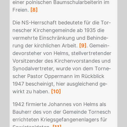
ei­ner pol­ni­schen Baum­schul­ar­bei­te­rin im
Frei­en.
[8]
Die NS-Herr­schaft be­deu­te­te für die Tor­
ne­scher Kir­chen­ge­mein­de ab 1935 die
ver­mehr­te Ein­schrän­kung und Be­hin­de­
rung der kirch­li­chen Ar­beit.
[9]
. Ge­mein­
de­vor­ste­her von Helms, stell­ver­tre­ten­der
Vor­sit­zen­der des Kir­chen­vor­stan­des und
Syn­odal­ver­tre­ter, wur­de von dem Tor­ne­
scher Pas­tor Op­per­mann im Rück­blick
1947 be­schei­nigt, hier aus­glei­chend ge­
wirkt zu ha­ben.
[10]
1942 fir­mier­te Jo­han­nes von Helms als
Bau­herr des von der Ge­mein­de Tor­nesch
er­rich­te­ten Kriegs­ge­fan­ge­nen­la­gers für