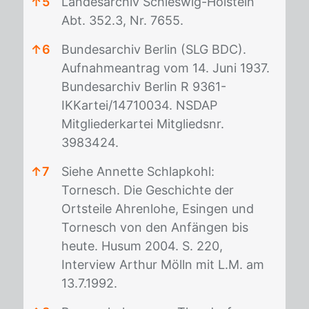
↑
5
Landesarchiv Schleswig-Holstein
Abt. 352.3, Nr. 7655.
↑
6
Bundesarchiv Berlin (SLG BDC).
Aufnahmeantrag vom 14. Juni 1937.
Bundesarchiv Berlin R 9361-
IKKartei/14710034. NSDAP
Mitgliederkartei Mitgliedsnr.
3983424.
↑
7
Siehe Annette Schlapkohl:
Tornesch. Die Geschichte der
Ortsteile Ahrenlohe, Esingen und
Tornesch von den Anfängen bis
heute. Husum 2004. S. 220,
Interview Arthur Mölln mit L.M. am
13.7.1992.