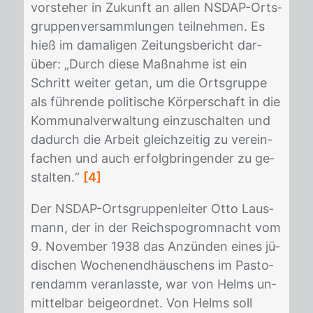
vor­ste­her in Zu­kunft an al­len NS­DAP-Orts­
grup­pen­ver­samm­lun­gen teil­neh­men. Es
hieß im da­ma­li­gen Zei­tungs­be­richt dar­
über: „Durch die­se Maß­nah­me ist ein
Schritt wei­ter ge­tan, um die Orts­grup­pe
als füh­ren­de po­li­ti­sche Kör­per­schaft in die
Kom­mu­nal­ver­wal­tung ein­zu­schal­ten und
da­durch die Ar­beit gleich­zei­tig zu ver­ein­
fa­chen und auch er­folg­brin­gen­der zu ge­
stal­ten.“
[4]
Der NS­DAP-Orts­grup­pen­lei­ter Otto Laus­
mann, der in der Reichs­po­grom­nacht vom
9. No­vem­ber 1938 das An­zün­den ei­nes jü­
di­schen Wo­chen­end­häus­chens im Pas­to­
ren­damm ver­an­lass­te, war von Helms un­
mit­tel­bar bei­ge­ord­net. Von Helms soll