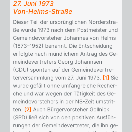
27. Juni 1973
Von-Helms-Stra­ße
Die­ser Teil der ur­sprüng­li­chen Nor­der­stra­
ße wur­de 1973 nach dem Post­meis­ter und
Ge­mein­de­vor­ste­her Jo­han­nes von Helms
(1873–1952) be­nannt. Die Ent­schei­dung
er­folg­te nach münd­li­chem An­trag des Ge­
mein­de­ver­tre­ters Ge­org Jo­hann­sen
(CDU) spon­tan auf der Ge­mein­de­ver­tre­
ter­ver­samm­lung vom 27. Juni 1973.
[1]
Sie
wur­de ge­fällt ohne um­fang­rei­che Re­cher­
che und war we­gen der Tä­tig­keit des Ge­
mein­de­vor­ste­hers in der NS-Zeit um­strit­
ten.
[2]
Auch Bür­ger­vor­ste­her Goll­nick
(SPD) ließ sich von den po­si­ti­ven Aus­füh­
run­gen der Ge­mein­de­ver­tre­ter, die ihn ge­