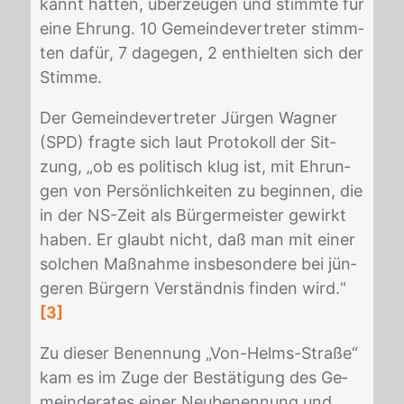
kannt hat­ten, über­zeu­gen und stimm­te für
eine Eh­rung. 10 Ge­mein­de­ver­tre­ter stimm­
ten da­für, 7 da­ge­gen, 2 ent­hiel­ten sich der
Stim­me.
Der Ge­mein­de­ver­tre­ter Jür­gen Wag­ner
(SPD) frag­te sich laut Pro­to­koll der Sit­
zung, „ob es po­li­tisch klug ist, mit Eh­run­
gen von Per­sön­lich­kei­ten zu be­gin­nen, die
in der NS-Zeit als Bür­ger­meis­ter ge­wirkt
ha­ben. Er glaubt nicht, daß man mit ei­ner
sol­chen Maß­nah­me ins­be­son­de­re bei jün­
ge­ren Bür­gern Ver­ständ­nis fin­den wird.“
[3]
Zu die­ser Be­nen­nung „Von-Helms-Stra­ße“
kam es im Zuge der Be­stä­ti­gung des Ge­
mein­de­ra­tes ei­ner Neu­be­nen­nung und