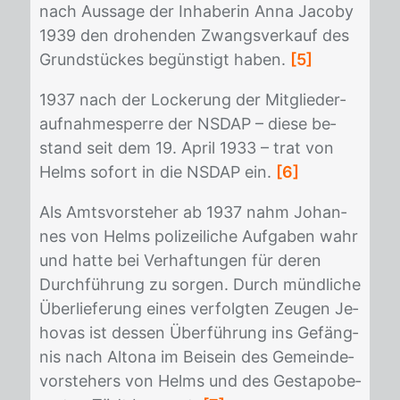
nach Aus­sa­ge der In­ha­be­rin Anna Ja­co­by
1939 den dro­hen­den Zwangs­ver­kauf des
Grund­stü­ckes be­güns­tigt ha­ben.
[5]
1937 nach der Lo­cke­rung der Mit­glie­der­
auf­nah­me­sper­re der NS­DAP – die­se be­
stand seit dem 19. April 1933 – trat von
Helms so­fort in die NS­DAP ein.
[6]
Als Amts­vor­ste­her ab 1937 nahm Jo­han­
nes von Helms po­li­zei­li­che Auf­ga­ben wahr
und hat­te bei Ver­haf­tun­gen für de­ren
Durch­füh­rung zu sor­gen. Durch münd­li­che
Über­lie­fe­rung ei­nes ver­folg­ten Zeu­gen Je­
ho­vas ist des­sen Über­füh­rung ins Ge­fäng­
nis nach Al­to­na im Bei­sein des Ge­mein­de­
vor­ste­hers von Helms und des Ge­sta­po­be­