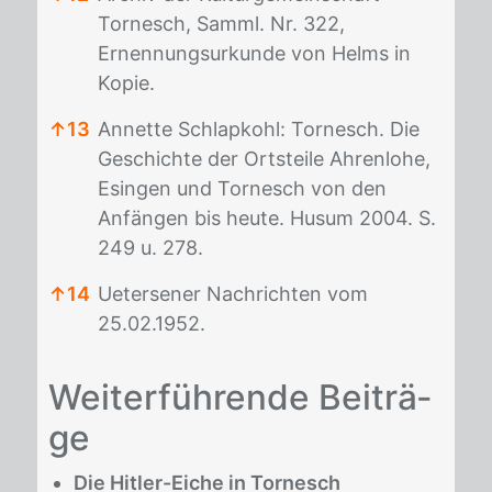
Tornesch, Samml. Nr. 322,
Ernennungsurkunde von Helms in
Kopie.
↑
13
Annette Schlapkohl: Tornesch. Die
Geschichte der Ortsteile Ahrenlohe,
Esingen und Tornesch von den
Anfängen bis heute. Husum 2004. S.
249 u. 278.
↑
14
Uetersener Nachrichten vom
25.02.1952.
Fußnoten
Wei­ter­füh­ren­de Bei­trä­
ge
Die Hitler-Eiche in Tornesch