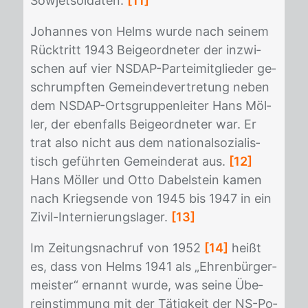
So­wjet­sol­da­ten.
[11]
Jo­han­nes von Helms wur­de nach sei­nem
Rück­tritt 1943 Bei­ge­ord­ne­ter der in­zwi­
schen auf vier NS­DAP-Par­tei­mit­glie­der ge­
schrumpf­ten Ge­mein­de­ver­tre­tung ne­ben
dem NS­DAP-Orts­grup­pen­lei­ter Hans Möl­
ler, der eben­falls Bei­ge­ord­ne­ter war. Er
trat also nicht aus dem na­tio­nal­so­zia­lis­
tisch ge­führ­ten Ge­mein­de­rat aus.
[12]
Hans Möl­ler und Otto Da­bel­stein ka­men
nach Kriegs­en­de von 1945 bis 1947 in ein
Zi­vil-In­ter­nie­rungs­la­ger.
[13]
Im Zei­tungs­nach­ruf von 1952
[14]
heißt
es, dass von Helms 1941 als „Eh­ren­bür­ger­
meis­ter“ er­nannt wur­de, was sei­ne Übe­
rein­stim­mung mit der Tä­tig­keit der NS-Po­