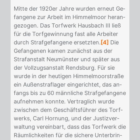
Mit­te der 1920er Jah­re wur­den er­neut Ge­
fan­ge­ne zur Ar­beit im Him­mel­moor her­an­
ge­zo­gen. Das Torf­werk Haus­bach III ließ
für die Torf­ge­win­nung fast alle Ar­bei­ter
durch Straf­ge­fan­ge­ne er­setz­ten.
[4]
Die
Ge­fan­ge­nen ka­men zu­nächst aus der
Straf­an­stalt Neu­müns­ter und spä­ter aus
der Voll­zugs­an­stalt Rends­burg. Für sie
wur­de in der heu­ti­gen Him­mel­moor­stra­ße
ein Au­ßen­straf­la­ger ein­ge­rich­tet, das an­
fangs bis zu 60 männ­li­che Straf­ge­fan­ge­ne
auf­neh­men konn­te. Ver­trag­lich wur­de
zwi­schen dem Ge­schäfts­füh­rer des Torf­
werks, Carl Hor­nung, und der Jus­tiz­ver­
wal­tung ver­ein­bart, dass das Torf­werk die
Räum­lich­kei­ten für die si­che­re Un­ter­brin­