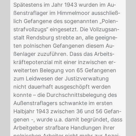
Spä­tes­tens im Jahr 1943 wur­den im Au­
ßen­straf­la­ger im Him­mel­moor aus­schließ­
lich Ge­fan­ge­ne des so­ge­nann­ten „Po­len­
straf­voll­zugs“ ein­ge­setzt. Die Voll­zugs­an­
stalt Rends­burg streb­te an, alle ge­eig­ne­
ten pol­ni­schen Ge­fan­ge­nen die­sem Au­
ßen­la­ger zu­zu­füh­ren. Dass das Ar­beits­
kräf­te­po­ten­zi­al mit ei­ner in­zwi­schen er­
wei­ter­ten Be­le­gung von 65 Ge­fan­ge­nen
zum Leid­we­sen der Jus­tiz­ver­wal­tung
nicht dau­er­haft aus­ge­schöpft wer­den
konn­te – die Durch­schnitts­be­le­gung des
Au­ßen­straf­la­gers schwank­te im ers­ten
Halb­jahr 1943 zwi­schen 36 und 56 Ge­fan­
ge­nen -, wur­de u.a. da­mit be­grün­det, dass
Ar­beit­ge­ber straf­ba­re Hand­lun­gen ih­rer
pol­ni­schen Ar­bei­ter nicht mehr zur An­zei­