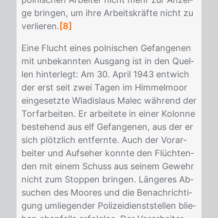
ge brin­gen, um ihre Ar­beits­kräf­te nicht zu
ver­lie­ren.
[8]
Eine Flucht ei­nes pol­ni­schen Ge­fan­ge­nen
mit un­be­kann­ten Aus­gang ist in den Quel­
len hin­ter­legt: Am 30. April 1943 ent­wich
der erst seit zwei Ta­gen im Him­mel­moor
ein­ge­setz­te Wla­dis­laus Malec wäh­rend der
Tor­far­bei­ten. Er ar­bei­te­te in ei­ner Ko­lon­ne
be­ste­hend aus elf Ge­fan­ge­nen, aus der er
sich plötz­lich ent­fern­te. Auch der Vor­ar­
bei­ter und Auf­se­her konn­te den Flüch­ten­
den mit ei­nem Schuss aus sei­nem Ge­wehr
nicht zum Stop­pen brin­gen. Län­ge­res Ab­
su­chen des Moo­res und die Be­nach­rich­ti­
gung um­lie­gen­der Po­li­zei­dienst­stel­len blie­