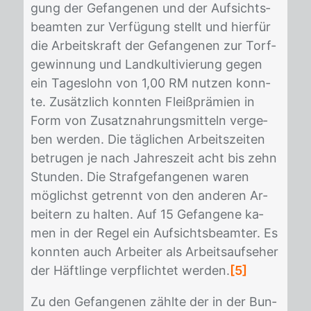
gung der Ge­fan­ge­nen und der Auf­sichts­
be­am­ten zur Ver­fü­gung stellt und hier­für
die Ar­beits­kraft der Ge­fan­ge­nen zur Torf­
ge­win­nung und Land­kul­ti­vie­rung ge­gen
ein Ta­ges­lohn von 1,00 RM nut­zen konn­
te. Zu­sätz­lich konn­ten Fleiß­prä­mi­en in
Form von Zu­satz­nah­rungs­mit­teln ver­ge­
ben wer­den. Die täg­li­chen Ar­beits­zei­ten
be­tru­gen je nach Jah­res­zeit acht bis zehn
Stun­den. Die Straf­ge­fan­ge­nen wa­ren
mög­lichst ge­trennt von den an­de­ren Ar­
bei­tern zu hal­ten. Auf 15 Ge­fan­ge­ne ka­
men in der Re­gel ein Auf­sichts­be­am­ter. Es
konn­ten auch Ar­bei­ter als Ar­beits­auf­se­her
der Häft­lin­ge ver­pflich­tet wer­den.
[5]
Zu den Ge­fan­ge­nen zähl­te der in der Bun­