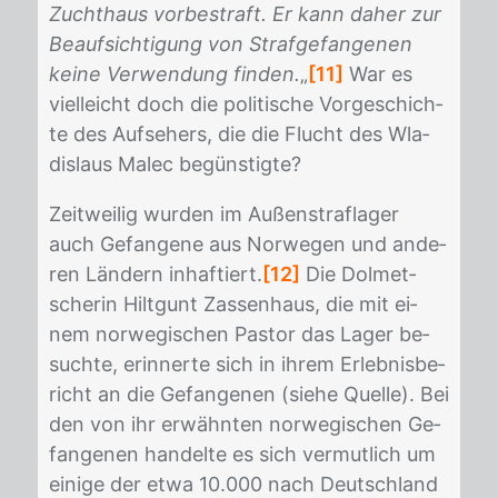
Zuchthaus vorbestraft. Er kann daher zur
Beaufsichtigung von Strafgefangenen
keine Verwendung finden.
„
[11]
War es
viel­leicht doch die po­li­ti­sche Vor­ge­schich­
te des Auf­se­hers, die die Flucht des Wla­
dis­laus Malec be­güns­tig­te?
Zeit­wei­lig wur­den im Au­ßen­straf­la­ger
auch Ge­fan­ge­ne aus Nor­we­gen und an­de­
ren Län­dern in­haf­tiert.
[12]
Die Dol­met­
sche­rin Hiltgunt Zas­sen­haus, die mit ei­
nem nor­we­gi­schen Pas­tor das La­ger be­
such­te, er­in­ner­te sich in ih­rem Er­leb­nis­be­
richt an die Ge­fan­ge­nen (sie­he Quel­le). Bei
den von ihr er­wähn­ten nor­we­gi­schen Ge­
fan­ge­nen han­del­te es sich ver­mut­lich um
ei­ni­ge der etwa 10.000 nach Deutsch­land