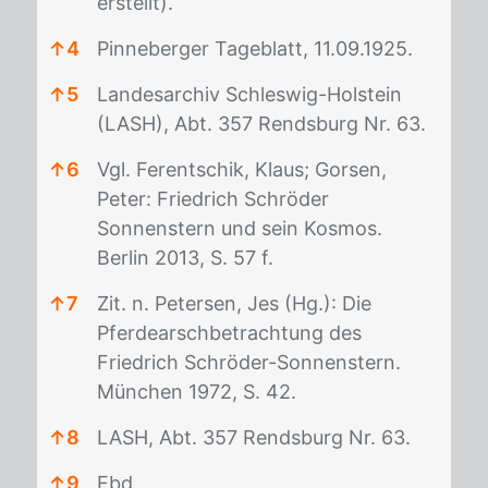
erstellt).
↑
4
Pinneberger Tageblatt, 11.09.1925.
↑
5
Landesarchiv Schleswig-Holstein
(LASH), Abt. 357 Rendsburg Nr. 63.
↑
6
Vgl. Ferentschik, Klaus; Gorsen,
Peter: Friedrich Schröder
Sonnenstern und sein Kosmos.
Berlin 2013, S. 57 f.
↑
7
Zit. n. Petersen, Jes (Hg.): Die
Pferdearschbetrachtung des
Friedrich Schröder-Sonnenstern.
München 1972, S. 42.
↑
8
LASH, Abt. 357 Rendsburg Nr. 63.
↑
9
Ebd.