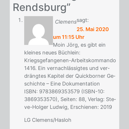
Rendsburg”
sagt:
Clemens
25. Mai 2020
um 11:15 Uhr
Moin Jörg, es gibt ein
klei­nes neu­es Büch­lein:
Kriegs­ge­fan­ge­nen-Ar­beits­kom­man­do
1416. Ein ver­nach­läs­sig­tes und ver­
dräng­tes Ka­pi­tel der Quick­bor­ner Ge­
schich­te – Eine Do­ku­men­ta­ti­on
ISBN: 9783869353579 (ISBN-10:
3869353570), Sei­ten: 88, Ver­lag: Ste­
ve-Hol­ger Lud­wig, Er­schie­nen: 2019
LG Cle­mens/​Has­loh