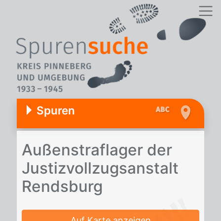
Spuren
Au­ßen­straf­la­ger der
Jus­tiz­voll­zugs­an­stalt
Rends­burg
Auf Karte anzeigen