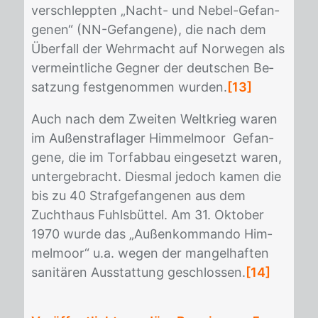
ver­schlepp­ten „Nacht- und Ne­bel-Ge­fan­
ge­nen“ (NN-Ge­fan­ge­ne), die nach dem
Über­fall der Wehr­macht auf Nor­we­gen als
ver­meint­li­che Geg­ner der deut­schen Be­
sat­zung fest­ge­nom­men wur­den.
[13]
Auch nach dem Zwei­ten Welt­krieg wa­ren
im Au­ßen­straf­la­ger Him­mel­moor Ge­fan­
ge­ne, die im Tor­fabbau ein­ge­setzt wa­ren,
un­ter­ge­bracht. Dies­mal je­doch ka­men die
bis zu 40 Straf­ge­fan­ge­nen aus dem
Zucht­haus Fuhls­büt­tel. Am 31. Ok­to­ber
1970 wur­de das „Au­ßen­kom­man­do Him­
mel­moor“ u.a. we­gen der man­gel­haf­ten
sa­ni­tä­ren Aus­stat­tung ge­schlos­sen.
[14]