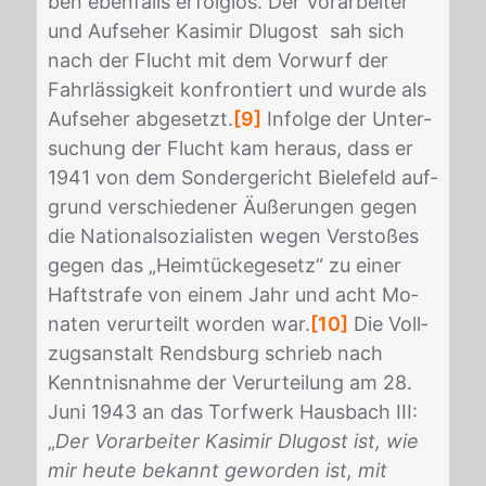
ben eben­falls er­folg­los. Der Vor­ar­bei­ter
und Auf­se­her Ka­si­mir Dlugost sah sich
nach der Flucht mit dem Vor­wurf der
Fahr­läs­sig­keit kon­fron­tiert und wur­de als
Auf­se­her ab­ge­setzt.
[9]
In­fol­ge der Un­ter­
su­chung der Flucht kam her­aus, dass er
1941 von dem Son­der­ge­richt Bie­le­feld auf­
grund ver­schie­de­ner Äuße­run­gen ge­gen
die Na­tio­nal­so­zia­lis­ten we­gen Ver­sto­ßes
ge­gen das „Heim­tü­cke­ge­setz“ zu ei­ner
Haft­stra­fe von ei­nem Jahr und acht Mo­
na­ten ver­ur­teilt wor­den war.
[10]
Die Voll­
zugs­an­stalt Rends­burg schrieb nach
Kennt­nis­nah­me der Ver­ur­tei­lung am 28.
Juni 1943 an das Torf­werk Haus­bach III:
„
Der Vorarbeiter Kasimir Dlugost ist, wie
mir heute bekannt geworden ist, mit