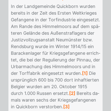
In der Land­ge­mein­de Quick­born wur­den
be­reits in der Zeit des Ers­ten Welt­krie­ges
Ge­fan­ge­ne in der Tor­f­in­dus­trie ein­ge­setzt.
Am Ran­de des Him­mel­moors auf dem spä­
te­ren Ge­län­de des Au­ßen­straf­la­gers der
Jus­tiz­voll­zugs­an­stalt Neu­müns­ter bzw.
Rends­burg wur­de im Win­ter 1914/​15 ein
Ba­ra­cken­la­ger für Kriegs­ge­fan­ge­ne er­rich­
tet, die bei der Re­gu­lie­rung der Pinnau, der
Ur­bar­ma­chung des Him­mel­moors und in
der Torf­fa­brik ein­ge­setzt wur­den.
[1]
Die
ur­sprüng­lich 600 bis 700 dort in­haf­tier­ten
Bel­gi­er wur­den am 20. Ok­to­ber 1915
durch 1.000 Rus­sen er­setzt.
[2]
Be­reits da­
mals wa­ren sechs der Kriegs­ge­fan­ge­nen
in Quick­born ver­stor­ben.
[3]