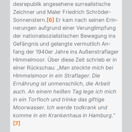
des­re­pu­blik an­ge­se­he­ne sur­rea­lis­ti­sche
Zeich­ner und Ma­ler Fried­rich Schrö­der-
Son­nens­tern.
[6]
Er kam nach sei­nen Er­in­
ne­run­gen auf­grund ei­ner Ver­un­glimp­fung
der na­tio­nal­so­zia­lis­ti­schen Be­we­gung ins
Ge­fäng­nis und ge­lang­te ver­mut­lich An­
fang der 1940er Jah­re ins Au­ßen­straf­la­ger
Him­mel­moor. Über die­se Zeit schrieb er in
ei­ner Rück­schau: „
Man steckte mich bei
Himmelsmoor in ein Straflager. Die
Ernährung ist unmenschlich, die Arbeit
auch. An einem heißen Tag lege ich mich
in ein Torfloch und trinke das giftige
Moorwasser. Ich werde todkrank und
komme in ein Krankenhaus in Hamburg
.“
[7]