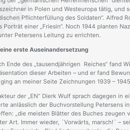
ng der „ger­ma­ni­schen Her­ren­men­schen“ dien­t
s­zeich­ner in Po­len und West­eu­ro­pa tä­tig, und s
­schen Pflicht­er­fül­lung des Sol­da­ten“. Al­fred Ro
Por­trät ei­ner „Frie­sin“. Noch 1944 plan­ten Na­zi
n­ter Pe­ter­sens Lei­tung zu er­rich­ten.
 eine erste Auseinandersetzung
 Ende des „tau­send­jäh­ri­gen Rei­ches“ fand Wil
sen­ta­ti­on die­ser Ar­bei­ten – und er fand Be­wun
 ging an mei­ner Sei­te Zeich­nun­gen 1939 – 1945
dak­teur der „EN“ Dierk Wulf sprach da­ge­gen in e
­te an­läss­lich der Buch­vor­stel­lung Pe­ter­sens 
­fen: „die meis­ten Blät­ter des Bu­ches zeu­gen 
s­ter Art. Im­mer wie­der, `Vor­wärts, marsch!´ – s