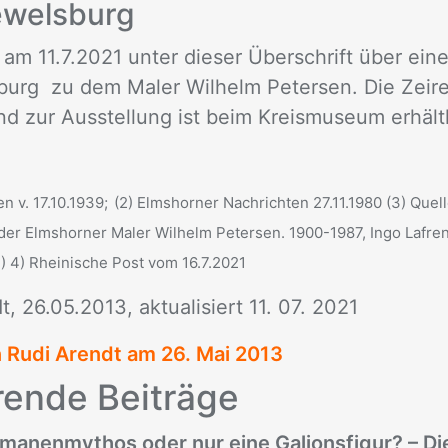
­wels­burg
 am 11.7.2021 un­ter die­ser Über­schrift über eine
urg zu dem Ma­ler Wil­helm Pe­ter­sen. Die Zei­rei
nd zur Aus­stel­lung ist beim Kreis­mu­se­um er­hält­l
n v. 17.10.1939;
(2)
Elmshorner Nachrichten 27.11.1980 (3) Quell
er Elmshorner Maler Wilhelm Petersen. 1900-1987, Ingo Lafren
 4) Rheinische Post vom 16.7.2021
, 26.05.2013, ak­tua­li­siert 11. 07. 2021
n Rudi Arendt am
26. Mai 2013
ren­de Bei­trä­ge
manenmythos oder nur eine Galionsfigur? – Di