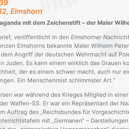
939
 82, Elms­horn
aganda mit dem Zeichenstift – der Maler Wilh
rief, ver­öf­fent­licht in den
Elmshorner Nachrich
n­zen Elms­horns be­kann­te Ma­ler Wil­helm Pe­ter
dem An­griff der deut­schen Wehr­macht auf Po­l
n Ju­den. Es kann ei­nem wirk­lich das Grau­en k
­heit, der es ei­nem schwer macht, auch nur ei
brin­gen. Ein Men­schen­mist schlimms­ter Art.“
r­sen war wäh­rend des Krie­ges Mit­glied in ei­ner 
t der Waf­fen-SS. Er war ein Re­prä­sen­tant der Naz
 im Auf­trag des „Reichs­bun­des für Vor­ge­schich
­ter­richt­s­ta­feln mit „Ger­ma­nen“ – Dar­stel­lun­ge