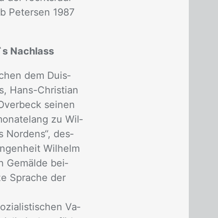
rb Pe­ter­sen 1987
`s Nachlass
i­schen dem Duis­
s, Hans-Chris­ti­an
 Over­beck sei­nen
o­na­te­lang zu Wil­
s Nor­dens“, des­
n­gen­heit Wil­helm
n Ge­mäl­de bei­
­ze Spra­che der
­zia­lis­ti­schen Va­