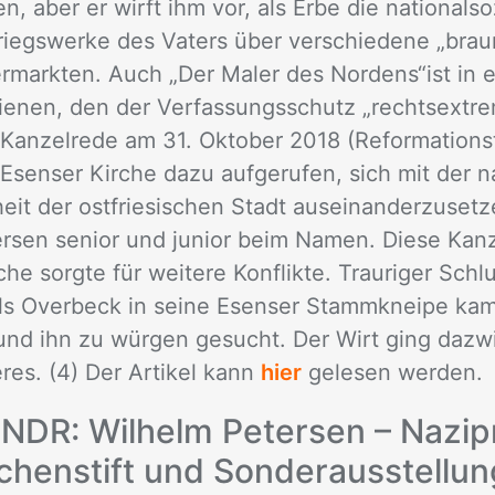
, aber er wirft ihm vor, als Erbe die na­tio­nal­so­zi
riegs­wer­ke des Va­ters über ver­schie­de­ne „brau
­mark­ten. Auch „Der Ma­ler des Nor­dens“ist in e
ie­nen, den der Ver­fas­sungs­schutz „rechts­ex­tre­
n Kan­zel­re­de am 31. Ok­to­ber 2018 (Re­for­ma­ti­ons
sen­ser Kir­che dazu auf­ge­ru­fen, sich mit der na­tio
it der ost­frie­si­schen Stadt aus­ein­an­der­zu­set­
­sen se­ni­or und ju­ni­or beim Na­men. Die­se Kan­z
­che sorg­te für wei­te­re Kon­flik­te. Trau­ri­ger Sc
f. Als Over­beck in sei­ne Esen­ser Stamm­knei­pe 
und ihn zu wür­gen ge­sucht. Der Wirt ging da­zwi
­res. (4) Der Ar­ti­kel kann
hier
ge­le­sen wer­den.
m NDR: Wil­helm Pe­ter­sen – Na­zi­p
hen­stift und Son­der­aus­stel­lu