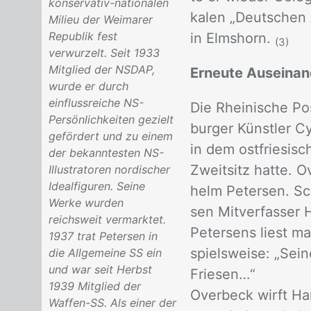
konservativ-nationalen
ka­len „Deut­schen A
Milieu der Weimarer
Republik fest
in Elms­horn.
(3)
verwurzelt. Seit 1933
Mitglied der NSDAP,
Erneute Auseinan
wurde er durch
einflussreiche NS-
Die Rhei­ni­sche Po
Persönlichkeiten gezielt
bur­ger Künst­ler C
gefördert und zu einem
in dem ost­frie­si­
der bekanntesten NS-
Zweit­sitz hat­te. O
Illustratoren nordischer
Idealfiguren. Seine
helm Pe­ter­sen. Sc
Werke wurden
sen Mit­ver­fas­ser 
reichsweit vermarktet.
Pe­ter­sens liest m
1937 trat Petersen in
spiels­wei­se: „Sei
die Allgemeine SS ein
und war seit Herbst
Frie­sen…“
1939 Mitglied der
Over­beck wirft Hans-
Waffen-SS. Als einer der