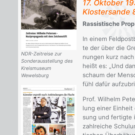
17. Ok­to­ber 1
Klos­ter­san­de
Rassistische Prop
In ei­nem Feld­post­b
te der über die Gre
NDR-Zeitreise zur
nun­gen kurz nach 
Sonderausstellung des
heißt es: „Und dan
Kreismuseum
schaum der Mensch
Wewelsburg
fühl da­für auf­zu­
Prof. Wil­helm Pe­te
lung ei­ner Ein­hei
sung und fer­tig­te
zahl­rei­che Schul­un