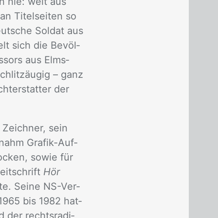
en nie: weit aus
n Ti­tel­sei­ten so
ut­sche Sol­dat aus
lt sich die Be­völ­
es­sors aus Elms­
schlitz­äu­gig – ganz
t­er­stat­ter der
s Zeich­ner, sein
­nahm Gra­fik-Auf­
lo­cken, so­wie für
eit­schrift
Hör
­te. Sei­ne NS-Ver­
 1965 bis 1982 hat­
d der rechts­ra­di­