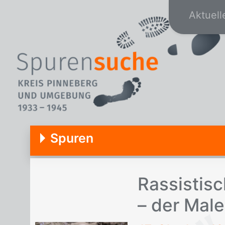
Aktuell
Spuren
Ras­sis­ti­
– der Ma­le