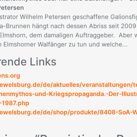
 Petersen
strator Wilhelm Petersen geschaffene Galionsfi
ra-Brunnen hängt nach dessen Abriss seit 2009
Elmshorn, dem damaligen Auftraggeber. Aber wa
m Elmshorner Walfänger zu tun und welche...
­ren­de Links
ens.org
ewelsburg.de/de/aktuelles/veranstaltungen/
enmythos-und-Kriegspropaganda.-Der-Illustr
-1987.php
ewelsburg.de/de/shop/produkte/8408-SoA-W