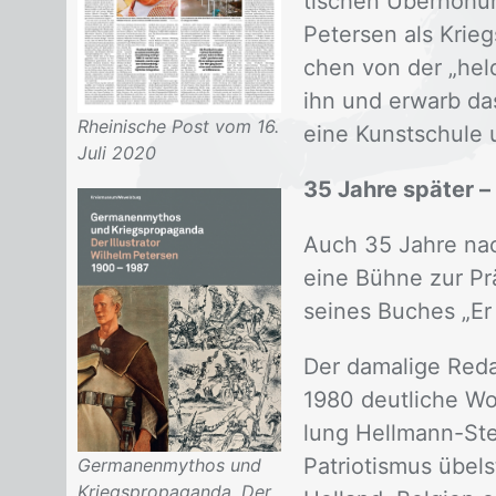
ti­schen Über­hö­hu
Pe­ter­sen als Krieg
chen von der „hel­di
ihn und er­warb das 
Rheinische Post vom 16.
eine Kunst­schu­le u
Juli 2020
35 Jahre später –
Auch 35 Jah­re nach
eine Büh­ne zur Prä­
sei­nes Bu­ches „Er
Der da­ma­li­ge Re­
1980 deut­li­che Wor
lung Hell­mann-Stef
Pa­trio­tis­mus übel
Germanenmythos und
Kriegspropaganda. Der