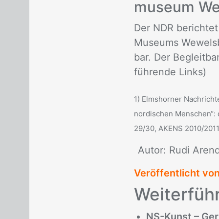
mu­se­um We
Der NDR be­rich­tet
Mu­se­ums We­wels­b
bar. Der Be­gleit­ba
füh­ren­de Links)
1) Elmshorner Nachrichte
nordischen Menschen“: d
29/30, AKENS 2010/2011)
Au­tor: Rudi Arendt
Veröffentlicht vo
Wei­ter­füh­
NS-Kunst – Ger