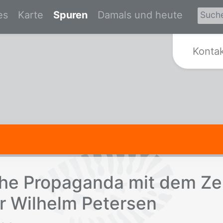
es
Karte
Spuren
Damals und heute
Zur Startseite von Spurensuche Kr
Konta
sche Pro­pa­gan­da mit dem Zei
r Wil­helm Pe­ter­sen