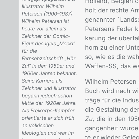
Hol­land, Bel­gi­en
Illustrator Wilhelm
holt der rech­te Arm
Petersen (1900–1987)
ge­nann­ter `Lands­
Wilhelm Petersen ist
Pe­ter­sens Fe­der k
heute vor allem als
Zeichner der Comic-
ke­rung der über­fa
Figur des Igels „Mecki“
horn zu ei­ner Un­te
für die
so, wie es die wahn­
Fernsehzeitschrift „Hör
Waf­fen-SS, das war
Zu!“ in den 1950er und
1960er Jahren bekannt.
Seine Karriere als
Wil­helm Pe­ter­sen 
Zeichner und Illustrator
Buch wird nach wie 
begann jedoch schon
trä­ge für die In­du
Mitte der 1920er Jahre.
die Ge­stal­tung der
Als Freikorps-Kämpfer
orientierte er sich früh
Zu,
die in den 1950e
an völkischen
gan­gen­heit wur­de
Ideologien und war im
te er wie­der Ge­le­g