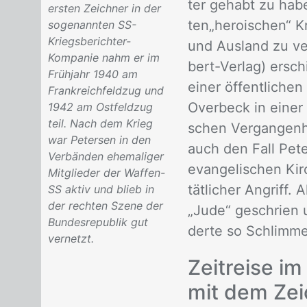
ter ge­habt zu ha­ben
ersten Zeichner in der
ten„he­roi­schen“ K
sogenannten SS-
Kriegsberichter-
und Aus­land zu ver
Kompanie nahm er im
bert-Ver­lag) er­sch
Frühjahr 1940 am
ei­ner öf­fent­li­che
Frankreichfeldzug und
Over­beck in ei­ner E
1942 am Ostfeldzug
teil. Nach dem Krieg
schen Ver­gan­gen­he
war Petersen in den
auch den Fall Pe­ter
Verbänden ehemaliger
evan­ge­li­schen Kir
Mitglieder der Waffen-
tät­li­cher An­grif
SS aktiv und blieb in
der rechten Szene der
„Jude“ ge­schrien 
Bundesrepublik gut
der­te so Schlim­me
vernetzt.
Zeit­rei­se i
mit dem Zei­c