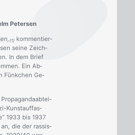
elm Petersen
ten,
kom­men­tier­
(1)
­sen sei­ne Zeich­
en. In dem Brief
om­men. Ein Ab­
n Fünk­chen Ge­
Pro­pa­gan­da­ab­tei­
i-Kunst­auf­fas­
­te“ 1933 bis 1937
n an, die der ras­sis­