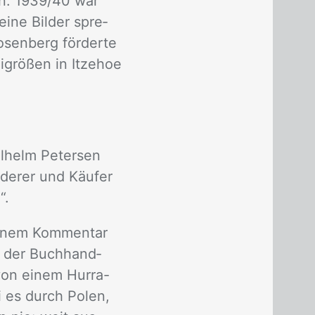
en. 1939/​40 war
ei­ne Bil­der spre­
­sen­berg för­der­te
­grö­ßen in It­ze­hoe
­helm Pe­ter­sen
­de­rer und Käu­fer
“.
i­nem Kom­men­tar
in der Buch­hand­
von ei­nem Hur­ra-
ei es durch Po­len,