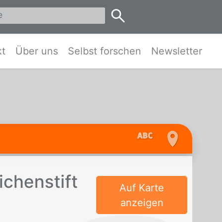
eis Pinneberg und Umgebung
kt
Über uns
Selbst forschen
Newsletter
­chen­stift
Auf Karte
anzeigen