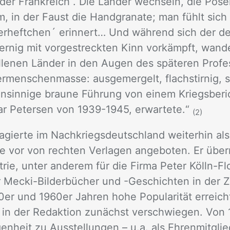
 oder Frank­reich . Die Län­der wech­seln, die Po­s
, in der Faust die Hand­gra­na­te; man fühlt sich a
er­heft­chen´ er­in­nert… Und wäh­rend sich der de
er­nig mit vor­ge­streck­ten Kinn vor­kämpft, wan­de
l­le­nen Län­der in den Au­gen des spä­te­ren Pro­f
r­men­schen­mas­se: aus­ge­mer­gelt, flach­stir­nig, 
sin­ni­ge brau­ne Füh­rung von ei­nem Kriegs­be­rich
 Pe­ter­sen von 1939-1945, er­war­te­te.“
(
2)
agier­te im Nach­kriegs­deutsch­land wei­ter­hin al
vor von rech­ten Ver­la­gen an­ge­bo­ten. Er über
s­trie, un­ter an­de­rem für die Fir­ma Pe­ter Kölln-F
 Me­cki-Bil­der­bü­cher und -Ge­schich­ten in der Z
r und 1960er Jah­ren hohe Po­pu­la­ri­tät er­reich
 in der Re­dak­ti­on zu­nächst ver­schwie­gen. Von
en­heit zu Aus­stel­lun­gen – u.a. als Eh­ren­mit­glie