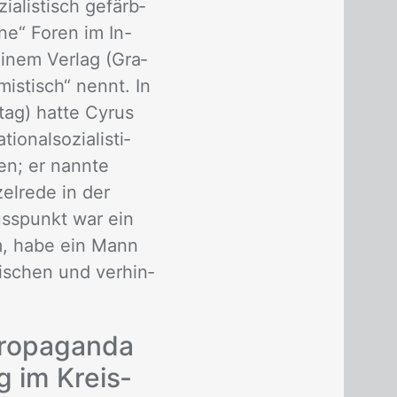
a­lis­tisch ge­färb­
­ne“ Fo­ren im In-
i­nem Ver­lag (Gra­
mis­tisch“ nennt. In
­tag) hat­te Cy­rus
­nal­so­zia­lis­ti­
zen; er nann­te
el­re­de in der
hluss­punkt war ein
kam, habe ein Mann
­schen und ver­hin­
ro­pa­gan­da
ng im Kreis­