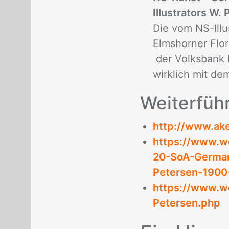
Illustrators W.
Die vom NS-Illu
Elmshorner Flo
der Volksbank 
wirklich mit de
Wei­ter­füh
http://www.ak
https://www.w
20-SoA-German
Petersen-1900
https://www.w
Petersen.php