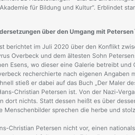
ka­de­mie für Bil­dung und Kul­tur“. Er­blin­det sta
dersetzungen über den Umgang mit Petersen
st be­rich­tet im Juli 2020 über den Kon­flikt zw
y­rus Over­beck und dem äl­tes­ten Sohn Pe­ter­sen
schen Esens, wo die­ser eine Ga­le­rie be­treibt und
ver­beck re­cher­chier­te nach ei­ge­nen An­ga­ben m
hnell stieß er da­bei auf das Buch „Der Ma­ler de
Hans-Chris­ti­an Pe­ter­sen ist. Von der Nazi-Ver­ga
an dort nichts. Statt des­sen heißt es über des­se
­ne Men­schen­bil­der spre­chen die her­be und stol
Chris­ti­an Pe­ter­sen nicht vor, ei­nen na­tio­nal­so