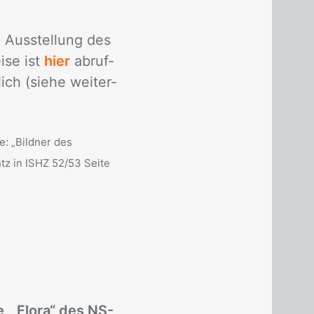
 Aus­stel­lung des
­se ist
hier
ab­ruf­
ich (sie­he wei­ter­
e: „Bildner des
tz in ISHZ 52/53 Seite
e „Flora“ des NS-