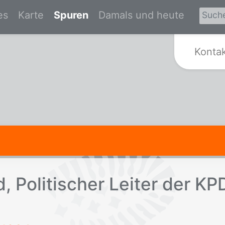
es
Karte
Spuren
Damals und heute
Zur Startseite von Spurensuche Kr
Konta
, Po­li­ti­scher Lei­ter der K