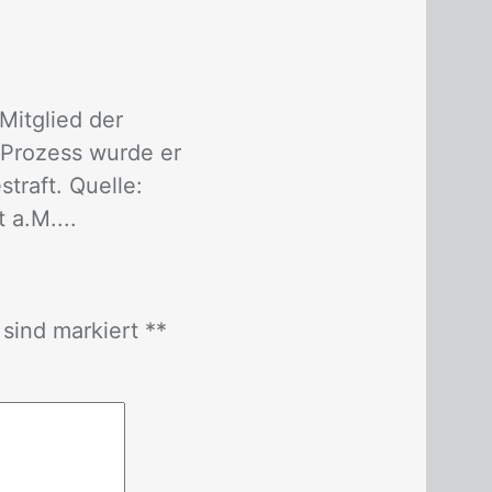
Mitglied der
-Prozess wurde er
traft. Quelle:
 a.M....
r sind mar­kiert *
*