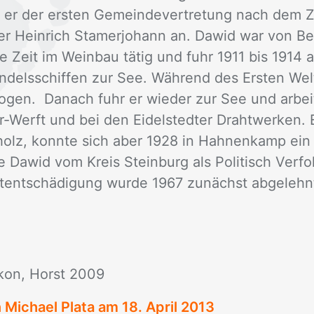
 er der ers­ten Ge­mein­de­ver­tre­tung nach dem Z
­ter Hein­rich Stamer­jo­hann an. Da­wid war von Be­
e Zeit im Wein­bau tä­tig und fuhr 1911 bis 1914 al
­dels­schif­fen zur See. Wäh­rend des Ers­ten Welt
­zo­gen. Da­nach fuhr er wie­der zur See und ar­bei
r-Werft und bei den Ei­delsted­ter Draht­wer­ken. 
holz, konn­te sich aber 1928 in Hah­nen­kamp ein Ei
Da­wid vom Kreis Stein­burg als Po­li­tisch Ver­fol
t­ent­schä­di­gung wur­de 1967 zu­nächst ab­ge­lehnt
i­kon, Horst 2009
n Michael Plata am
18. April 2013