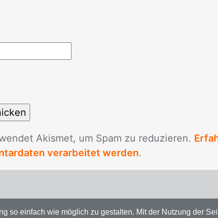
­wen­det Akis­met, um Spam zu re­du­zie­ren.
Erfa
tardaten verarbeitet werden
.
so einfach wie möglich zu gestalten. Mit der Nutzung der Seit