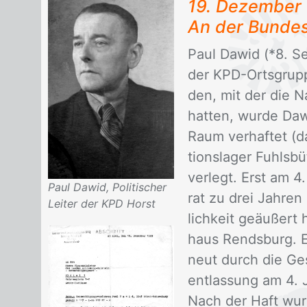
19. De­zem­ber
An der Bun­des
Paul Da­wid (*8. Se
der KPD-Orts­grup­p
den, mit der die Na
hat­ten, wur­de Da
Raum ver­haf­tet (da
ti­ons­la­ger Fuhls­
ver­legt. Erst am 4
Paul Dawid, Politischer
rat zu drei Jah­ren
Leiter der KPD Horst
lich­keit ge­äu­ßert
haus Rends­burg. En
neut durch die Ge­s
ent­las­sung am 4. 
Nach der Haft wur­de