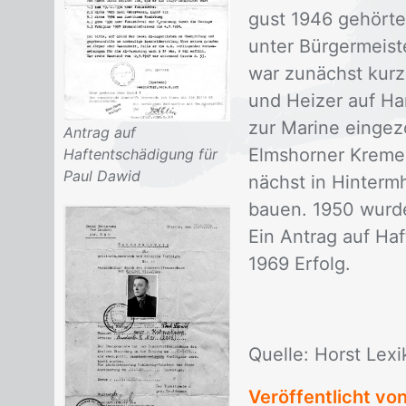
gust 1946 ge­hör­te
un­ter Bür­ger­meis
war zu­nächst kur­z
und Hei­zer auf Han
zur Ma­ri­ne ein­ge
Antrag auf
Elms­hor­ner Kre­me
Haftentschädigung für
Paul Dawid
nächst in Hin­term­
bau­en. 1950 wur­de 
Ein An­trag auf Haf
1969 Er­folg.
Quel­le: Horst Le­x
Veröffentlicht vo