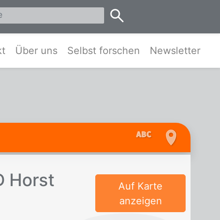
eis Pinneberg und Umgebung
kt
Über uns
Selbst forschen
Newsletter
PD Horst
Auf Karte
anzeigen