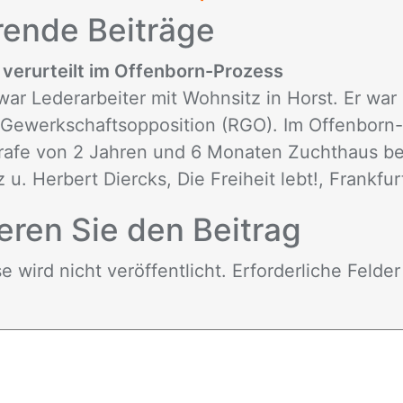
ren­de Bei­trä­ge
 verurteilt im Offenborn-Prozess
war Lederarbeiter mit Wohnsitz in Horst. Er war 
 Gewerkschaftsopposition (RGO). Im Offenborn
trafe von 2 Jahren und 6 Monaten Zuchthaus bes
 u. Herbert Diercks, Die Freiheit lebt!, Frankfurt
e­ren Sie den Bei­trag
wird nicht ver­öf­fent­licht. Er­for­der­li­che Fel­de