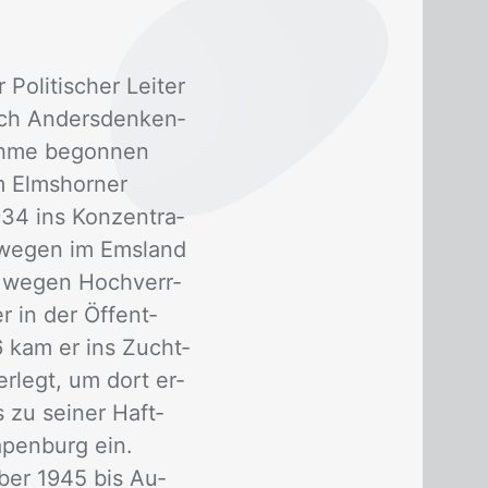
­li­ti­scher Lei­ter
ch An­ders­den­ken­
ah­me be­gon­nen
 Elms­hor­ner
934 ins Kon­zen­tra­
er­we­gen im Ems­land
n we­gen Hoch­verr­
er in der Öffent­
936 kam er ins Zucht­
r­legt, um dort er­
 zu sei­ner Haft­
­pen­burg ein.
m­ber 1945 bis Au­