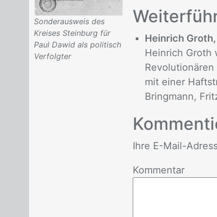
Wei­ter­füh­
Sonderausweis des
Kreises Steinburg für
Heinrich Groth,
Paul Dawid als politisch
Heinrich Groth 
Verfolgter
Revolutionären
mit einer Hafts
Bringmann, Fritz
Kom­men­ti
Ihre E-Mail-Adres­se 
Kommentar