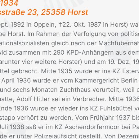
 1934
­stra­ße 23, 25358 Horst
pt. 1892 in Op­peln, †22. Okt. 1987 in Horst) war Po
e Horst. Im Rah­men der Ver­fol­gung von po­li­tis
­tio­nal­so­zia­lis­ten gleich nach der Macht­über­n
­wid zu­sam­men mit 290 KPD-An­hän­gern aus dem
r­un­ter vier wei­te­re Hors­ter) und am 19. Dez. 1
büt­tel ge­bracht. Mit­te 1935 wur­de er ins KZ Es­t
. April 1936 wur­de er vom Kam­mer­ge­richt Ber­li
 und sechs Mo­na­ten Zucht­haus ver­ur­teilt, weil 
 hat­te, Adolf Hit­ler sei ein Ver­bre­cher. Mit­te 1
de 1936 wur­de er wie­der ins KZ Fuhls­büt­tel ve
ta­po ver­hört zu wer­den. Vom Früh­jahr 1937 bis
Juli 1938 saß er im KZ Aschen­dor­fer­moor bei Pa
 er un­ter Po­li­zei­auf­sicht ge­stellt. Von De­ze