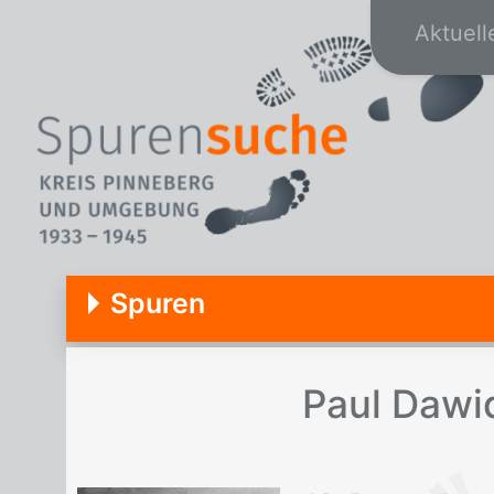
Aktuell
Spuren
Paul Da­wid