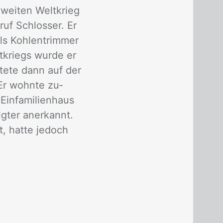
wei­ten Welt­krieg
ruf Schlos­ser. Er
s Koh­len­trim­mer
­kriegs wur­de er
­te­te dann auf der
Er wohn­te zu­
n­fa­mi­li­en­haus
g­ter an­er­kannt.
, hat­te je­doch