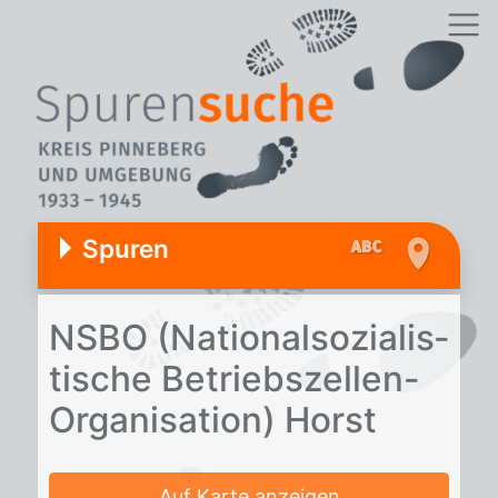
Spuren
NSBO (Na­tio­nal­so­zia­lis­
ti­sche Be­triebs­zel­len-
Or­ga­ni­sa­ti­on) Horst
Auf Karte anzeigen