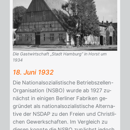
Die Gastwirtschaft „Stadt Hamburg” in Horst um
1934
18. Juni 1932
Die Na­tio­nal­so­zia­lis­ti­sche Be­triebs­zel­len-
Or­ga­ni­sa­ti­on (NSBO) wur­de ab 1927 zu­
nächst in ei­ni­gen Ber­li­ner Fa­bri­ken ge­
grün­det als na­tio­nal­so­zia­lis­ti­sche Al­ter­na­
ti­ve der NS­DAP zu den Frei­en und Christ­li­
chen Ge­werk­schaf­ten. Im Ver­gleich zu
die­sen konn­te die NSBO zu­nächst je­doch