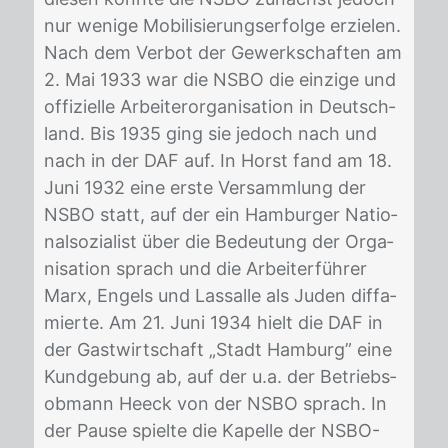
nur we­ni­ge Mo­bi­li­sie­rungs­er­fol­ge er­zie­len.
Nach dem Ver­bot der Ge­werk­schaf­ten am
2. Mai 1933 war die NSBO die ein­zi­ge und
of­fi­zi­el­le Ar­bei­ter­or­ga­ni­sa­ti­on in Deutsch­
land. Bis 1935 ging sie je­doch nach und
nach in der DAF auf. In Horst fand am 18.
Juni 1932 eine ers­te Ver­samm­lung der
NSBO statt, auf der ein Ham­bur­ger Na­tio­
nal­so­zia­list über die Be­deu­tung der Or­ga­
ni­sa­ti­on sprach und die Ar­bei­ter­füh­rer
Marx, En­gels und Las­sal­le als Ju­den dif­fa­
mier­te. Am 21. Juni 1934 hielt die DAF in
der Gast­wirt­schaft „Stadt Ham­burg” eine
Kund­ge­bung ab, auf der u.a. der Be­triebs­
ob­mann Heeck von der NSBO sprach. In
der Pau­se spiel­te die Ka­pel­le der NSBO-