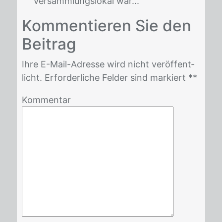
Versammlungslokal war...
Kom­men­tie­ren Sie den
Bei­trag
Ihre E-Mail-Adres­se wird nicht ver­öf­fent­
licht. Er­for­der­li­che Fel­der sind mar­kiert *
*
Kommentar