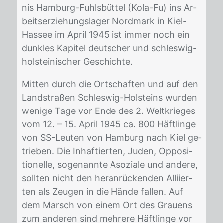
nis Ham­burg-Fuhls­büt­tel (Kola-Fu) ins Ar­
beits­er­zie­hungs­la­ger Nord­mark in Kiel-
Has­see im April 1945 ist im­mer noch ein
dunk­les Ka­pi­tel deut­scher und schles­wig-
hol­stei­ni­scher Ge­schich­te.
Mit­ten durch die Ort­schaf­ten und auf den
Land­stra­ßen Schles­wig-Hol­steins wur­den
we­ni­ge Tage vor Ende des 2. Welt­krie­ges
vom 12. – 15. April 1945 ca. 800 Häft­lin­ge
von SS-Leu­ten von Ham­burg nach Kiel ge­
trie­ben. Die In­haf­tier­ten, Ju­den, Op­po­si­
tio­nel­le, so­ge­nann­te Aso­zia­le und an­de­re,
soll­ten nicht den her­an­rü­cken­den Al­li­ier­
ten als Zeu­gen in die Hän­de fal­len. Auf
dem Marsch von ei­nem Ort des Grau­ens
zum an­de­ren sind meh­re­re Häft­lin­ge vor