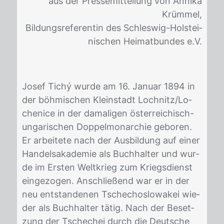
aus der Pres­se­mit­tei­lung von An­ni­ka
Krüm­mel,
Bil­dungs­re­fe­ren­tin des Schles­wig-Hol­stei­
ni­schen Hei­mat­bun­des e.V.
Jo­sef Tichý wur­de am 16. Ja­nu­ar 1894 in
der böh­mi­schen Klein­stadt Lochnitz/​Lo­
che­nice in der da­ma­li­gen ös­ter­rei­chisch-
un­ga­ri­schen Dop­pel­mon­ar­chie ge­bo­ren.
Er ar­bei­te­te nach der Aus­bil­dung auf ei­ner
Han­dels­aka­de­mie als Buch­hal­ter und wur­
de im Ers­ten Welt­krieg zum Kriegs­dienst
ein­ge­zo­gen. An­schlie­ßend war er in der
neu ent­stan­de­nen Tsche­cho­slo­wa­kei wie­
der als Buch­hal­ter tä­tig. Nach der Be­set­
zung der Tsche­chei durch die Deut­sche