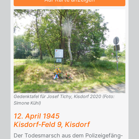
Gedenktafel für Josef Tichy, Kisdorf 2020 (Foto:
Simone Kühl)
12. April 1945
Kis­dorf-Feld 9, Kis­dorf
Der To­des­marsch aus dem Po­li­zei­ge­fäng­