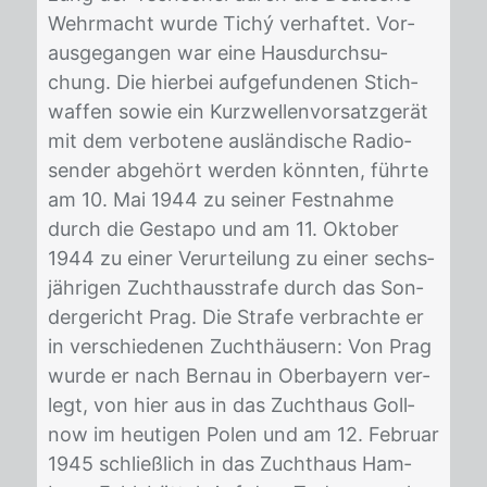
Wehr­macht wur­de Tichý ver­haf­tet. Vor­
aus­ge­gan­gen war eine Haus­durch­su­
chung. Die hier­bei auf­ge­fun­de­nen Stich­
waf­fen so­wie ein Kurz­wel­len­vor­satz­ge­rät
mit dem ver­bo­te­ne aus­län­di­sche Ra­dio­
sen­der ab­ge­hört wer­den könn­ten, führ­te
am 10. Mai 1944 zu sei­ner Fest­nah­me
durch die Ge­sta­po und am 11. Ok­to­ber
1944 zu ei­ner Ver­ur­tei­lung zu ei­ner sechs­
jäh­ri­gen Zucht­haus­stra­fe durch das Son­
der­ge­richt Prag. Die Stra­fe ver­brach­te er
in ver­schie­de­nen Zucht­häu­sern: Von Prag
wur­de er nach Ber­nau in Ober­bay­ern ver­
legt, von hier aus in das Zucht­haus Goll­
now im heu­ti­gen Po­len und am 12. Fe­bru­ar
1945 schließ­lich in das Zucht­haus Ham­