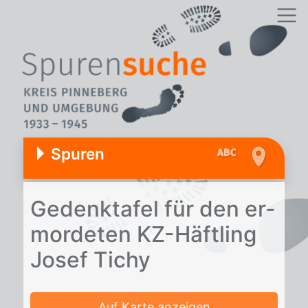
Spuren
Ge­denk­ta­fel für den er­
mor­de­ten KZ-Häft­ling
Jo­sef Ti­chy
Auf Karte anzeigen