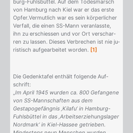
burg-Fuhls­büt­tel. Auf dem To­des­marsch
von Ham­burg nach Kiel war er das ers­te
Op­fer.Ver­mut­lich war es sein kör­per­li­cher
Ver­fall, die ei­nen SS-Mann ver­an­lass­te,
ihn zu er­schies­sen und vor Ort ver­schar­
ren zu las­sen. Die­ses Ver­bre­chen ist nie ju­
ris­tisch auf­ge­ar­bei­tet wor­den.
[1]
Die Ge­denk­ta­fel ent­hält fol­gen­de Auf­
schrift:
„
Im April 1945 wurden ca. 800 Gefangene
von SS-Mannschaften aus dem
Gestapogefängnis ‚Kilafu‘ in Hamburg-
Fuhlsbüttel in das ‚Arbeitserziehungslager
Nordmark‘ in Kiel-Hassee getrieben.
Mindestens neun Menschen wurden