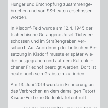
Hun­ger und Er­schöp­fung zu­sam­men­ge­
bro­chen und von SS-Leu­ten er­schos­sen
wor­den.
In Kis­dorf-Feld wur­de am 12.4. 1945 der
tsche­chi­sche Ge­fan­ge­ne Jo­sef Ti­chy er­
schos­sen und im Stra­ßen­gra­ben ver­
scharrt. Auf An­ord­nung der bri­ti­schen Be­
sat­zung in Kis­dorf muss­te er spä­ter wie­
der aus­ge­gra­ben und auf dem Kal­ten­kir­
che­ner Fried­hof be­er­digt wer­den. Dort ist
heu­te noch sein Grab­stein zu fin­den.
Am 13. Juni 2019 wur­de in Er­in­ne­rung an
das Ver­bre­chen an dem da­ma­li­gen Tat­ort
Kis­dor-Feld eine Ge­denk­ta­fel ent­hüllt.