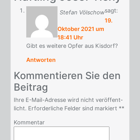
sagt:
Stefan Völschow
19.
Oktober 2021 um
18:41 Uhr
Gibt es wei­te­re Op­fer aus Kis­dorf?
Antworten
Kom­men­tie­ren Sie den
Bei­trag
Ihre E-Mail-Adres­se wird nicht ver­öf­fent­
licht. Er­for­der­li­che Fel­der sind mar­kiert *
*
Kommentar