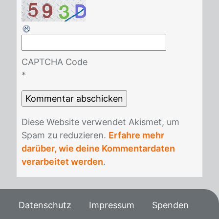
CAPTCHA Code
*
Die­se Web­site ver­wen­det Akis­met, um
Spam zu re­du­zie­ren.
Erfahre mehr
darüber, wie deine Kommentardaten
verarbeitet werden
.
Datenschutz
Impressum
Spenden