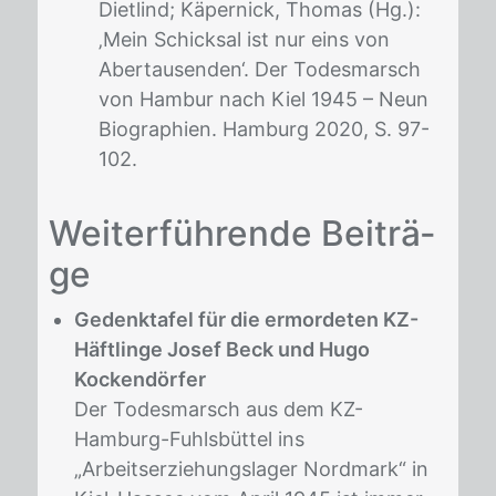
Dietlind; Käpernick, Thomas (Hg.):
‚Mein Schicksal ist nur eins von
Abertausenden‘. Der Todesmarsch
von Hambur nach Kiel 1945 – Neun
Biographien. Hamburg 2020, S. 97-
102.
Fußnoten
Wei­ter­füh­ren­de Bei­trä­
ge
Gedenktafel für die ermordeten KZ-
Häftlinge Josef Beck und Hugo
Kockendörfer
Der Todesmarsch aus dem KZ-
Hamburg-Fuhlsbüttel ins
„Arbeitserziehungslager Nordmark“ in