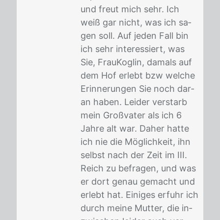
und freut mich sehr. Ich
weiß gar nicht, was ich sa­
gen soll. Auf je­den Fall bin
ich sehr in­ter­es­siert, was
Sie, Frau­Kog­lin, da­mals auf
dem Hof er­lebt bzw wel­che
Er­in­ne­run­gen Sie noch dar­
an ha­ben. Lei­der ver­starb
mein Groß­va­ter als ich 6
Jah­re alt war. Da­her hat­te
ich nie die Mög­lich­keit, ihn
selbst nach der Zeit im III.
Reich zu be­fra­gen, und was
er dort ge­nau ge­macht und
er­lebt hat. Ei­ni­ges er­fuhr ich
durch mei­ne Mut­ter, die in­