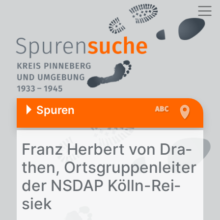
Spuren
Franz Her­bert von Dra­
then, Orts­grup­pen­lei­ter
der NS­DAP Kölln-Rei­
siek