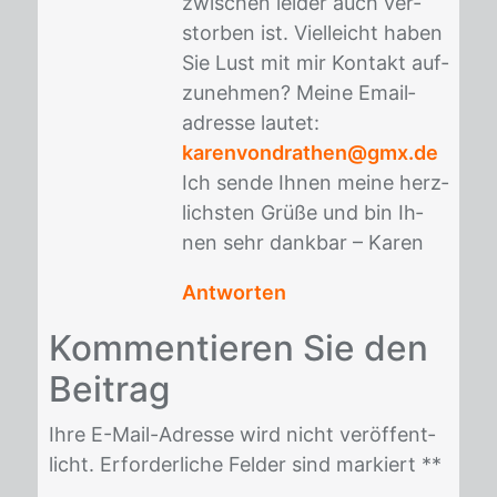
zwi­schen lei­der auch ver­
stor­ben ist. Viel­leicht ha­ben
Sie Lust mit mir Kon­takt auf­
zu­neh­men? Mei­ne Email­
adres­se lau­tet:
karenvondrathen@gmx.de
Ich sen­de Ih­nen mei­ne herz­
lichs­ten Grü­ße und bin Ih­
nen sehr dank­bar – Ka­ren
Antworten
Kom­men­tie­ren Sie den
Bei­trag
Ihre E-Mail-Adres­se wird nicht ver­öf­fent­
licht. Er­for­der­li­che Fel­der sind mar­kiert *
*