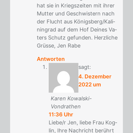
hat sie in Kriegs­zei­ten mit ih­rer
Mut­ter und Ge­schwis­tern nach
der Flucht aus Kö­nigs­berg/​Ka­li­
nin­grad auf dem Hof Dei­nes Va­
ters Schutz ge­fun­den. Herz­li­che
Grüs­se, Jen Rabe
Antworten
sagt:
4. Dezember
2022 um
Karen Kowalski-
Vondrathen
11:36 Uhr
Lie­be/​r Jen, lie­be Frau Kog­
lin, Ihre Nach­richt be­rührt