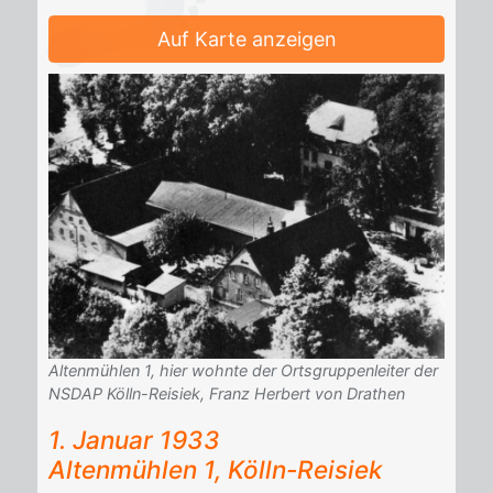
Auf Karte anzeigen
Altenmühlen 1, hier wohnte der Ortsgruppenleiter der
NSDAP Kölln-Reisiek, Franz Herbert von Drathen
1. Ja­nu­ar 1933
Al­ten­müh­len 1, Kölln-Rei­siek