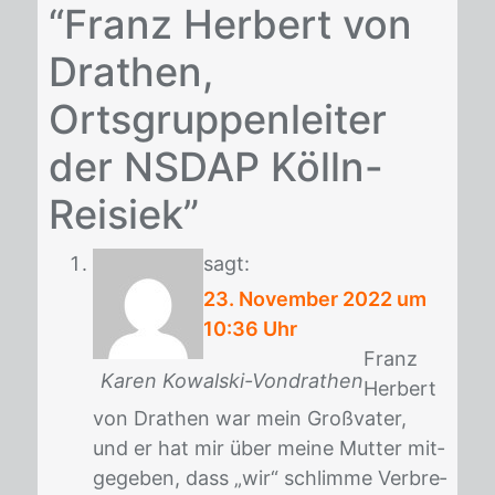
“Franz Herbert von
Drathen,
Ortsgruppenleiter
der NSDAP Kölln-
Reisiek”
sagt:
23. November 2022 um
10:36 Uhr
Franz
Karen Kowalski-Vondrathen
Her­bert
von Dra­then war mein Groß­va­ter,
und er hat mir über mei­ne Mut­ter mit­
ge­ge­ben, dass „wir“ schlim­me Ver­bre­