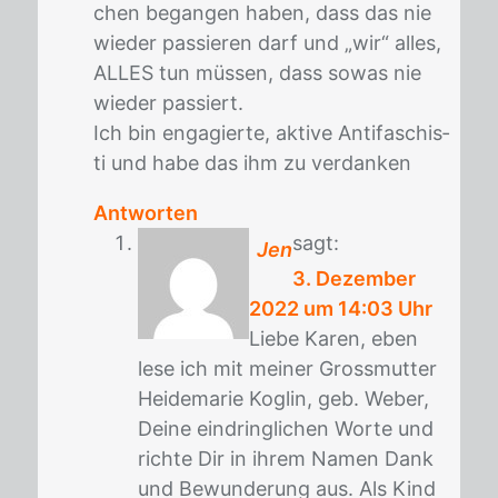
chen be­gan­gen ha­ben, dass das nie
wie­der pas­sie­ren darf und „wir“ al­les,
AL­LES tun müs­sen, dass so­was nie
wie­der pas­siert.
Ich bin en­ga­gier­te, ak­ti­ve An­ti­fa­schis­
ti und habe das ihm zu ver­dan­ken
Antworten
sagt:
Jen
3. Dezember
2022 um 14:03 Uhr
Lie­be Ka­ren, eben
lese ich mit mei­ner Gross­mut­ter
Hei­de­ma­rie Kog­lin, geb. We­ber,
Dei­ne ein­dring­li­chen Wor­te und
rich­te Dir in ih­rem Na­men Dank
und Be­wun­de­rung aus. Als Kind