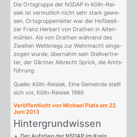
Die Orts­grup­pe der NS­DAP in Kölln-Rei­
siek ist ver­mut­lich nicht sehr stark ge­we­
sen. Orts­grup­pen­lei­ter war der Hof­be­sit­
zer Franz Her­bert von Dra­then in Al­ten­
müh­len. Als von Dra­then wäh­rend des
Zwei­ten Welt­kriegs zur Wehr­macht ein­ge­
zo­gen wur­de, über­nahm sein Stell­ver­tre­
ter, der Gärt­ner Al­brecht Sprick, die Amts­
füh­rung.
Quel­le: Kölln-Rei­siek. Eine Ge­mein­de stellt
sich vor, Kölln-Rei­siek 1986
Veröffentlicht von Michael Plata am
22.
Juni 2013
Hin­ter­grund­wis­sen
Der Aufstieg der NSDAP im Kreis