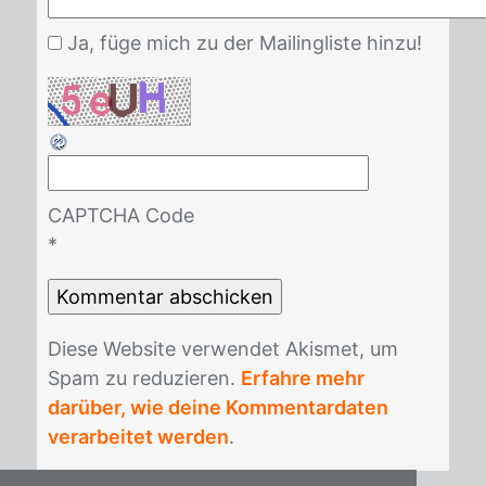
Ja, füge mich zu der Mailingliste hinzu!
CAPTCHA Code
*
Die­se Web­site ver­wen­det Akis­met, um
Spam zu re­du­zie­ren.
Erfahre mehr
darüber, wie deine Kommentardaten
verarbeitet werden
.