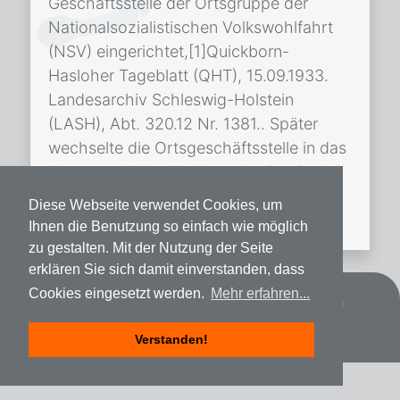
Geschäftsstelle der Ortsgruppe der
Nationalsozialistischen Volkswohlfahrt
(NSV) eingerichtet,[1]Quickborn-
Hasloher Tageblatt (QHT), 15.09.1933.
Landesarchiv Schleswig-Holstein
(LASH), Abt. 320.12 Nr. 1381.. Später
wechselte die Ortsgeschäftsstelle in das
Haus von Walter Kahle in der Straße Am
Mühlenberg Nr. 9 und 1941 in das
Diese Webseite verwendet Cookies, um
„Gustloffhaus“ […]
Ihnen die Benutzung so einfach wie möglich
zu gestalten. Mit der Nutzung der Seite
erklären Sie sich damit einverstanden, dass
Cookies eingesetzt werden.
Mehr erfahren...
Datenschutz
Impressum
Spenden
Verstanden!