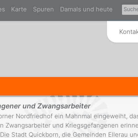
es
Karte
Spuren
Damals und heute
Zur Startseite von Spurensuche Kr
Konta
ngener und Zwangsarbeiter
ner Nordfriedhof ein Mahnmal eingeweiht, das a
n Zwangsarbeiter und Kriegsgefangenen erinne
. Die Stadt Quickborn, die Gemeinden Ellerau und