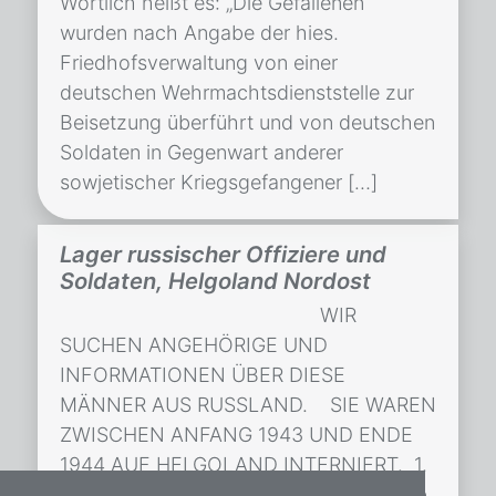
Wörtlich heißt es: „Die Gefallenen
wurden nach Angabe der hies.
Friedhofsverwaltung von einer
deutschen Wehrmachtsdienststelle zur
Beisetzung überführt und von deutschen
Soldaten in Gegenwart anderer
sowjetischer Kriegsgefangener […]
Lager russischer Offiziere und
Soldaten, Helgoland Nordost
WIR
SUCHEN ANGEHÖRIGE UND
INFORMATIONEN ÜBER DIESE
MÄNNER AUS RUSSLAND. SIE WAREN
ZWISCHEN ANFANG 1943 UND ENDE
1944 AUF HELGOLAND INTERNIERT. 1.
Reihe von L nach R: Agapov, Fedor, geb.