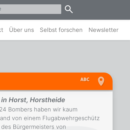
eis Pinneberg und Umgebung
kt
Über uns
Selbst forschen
Newsletter
n Horst, Horstheide
 B24 Bombers haben wir kaum
gland von einem Flugabwehrgeschütz
 des Bürgermeisters von