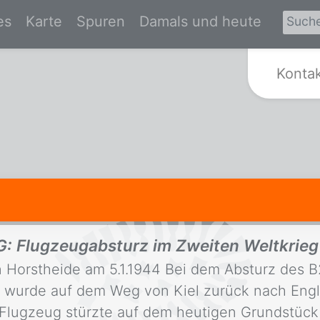
es
Karte
Spuren
Damals und heute
Zur Startseite von Spurensuche Kr
Konta
Flugzeugabsturz im Zweiten Weltkrieg i
 Horstheide am 5.1.1944 Bei dem Absturz des
g wurde auf dem Weg von Kiel zurück nach En
Flugzeug stürzte auf dem heutigen Grundstück