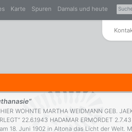
es
Karte
Spuren
Damals und heute
Zur Startseite von Spurensuche Kr
Konta
thanasie“
nn HIER WOHNTE MARTHA WEIDMANN GEB. JAEKE
LEGT“ 22.6.1943 HADAMAR ERMORDET 2.7.43 
 am 18. Juni 1902 in Altona das Licht der Welt. 