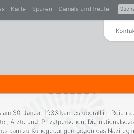
es
Karte
Spuren
Damals und heute
Zur Startseite von Spurensuche Kr
Konta
s am 30. Januar 1933 kam es überall im Reich 
er, Ärzte und Privatpersonen. Die nationalsozia
nd es kam zu Kundgebungen gegen das Naziregim