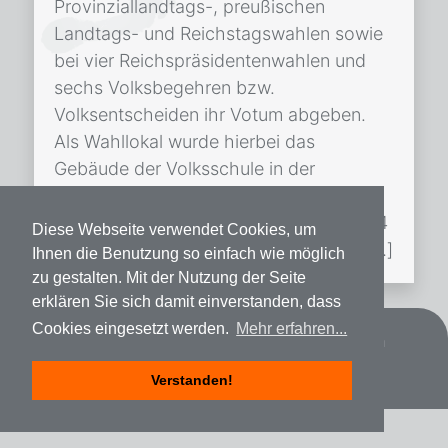
Provinziallandtags-, preußischen
Landtags- und Reichstagswahlen sowie
bei vier Reichspräsidentenwahlen und
sechs Volksbegehren bzw.
Volksentscheiden ihr Votum abgeben.
Als Wahllokal wurde hierbei das
Gebäude der Volksschule in der
Schulstraße, heute Pestalozzistraße,
genutzt.[1]Zumindest für das Jahre 1924
Diese Webseite verwendet Cookies, um
ist dieses nachgewiesen (Verzeichnis […]
Ihnen die Benutzung so einfach wie möglich
zu gestalten. Mit der Nutzung der Seite
erklären Sie sich damit einverstanden, dass
Cookies eingesetzt werden.
Mehr erfahren...
Datenschutz
Impressum
Spenden
Verstanden!