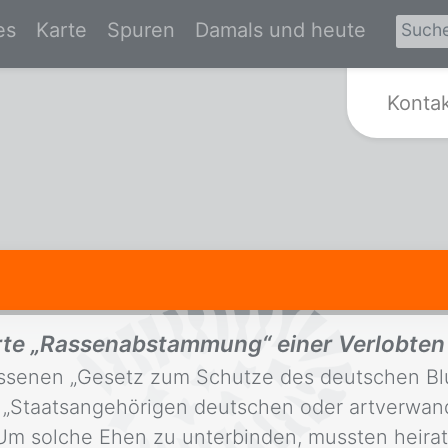
es
Karte
Spuren
Damals und heute
Zur Startseite von Spurensuche Kr
Konta
rte „Rassenabstammung“ einer Verlobten
ssenen „Gesetz zum Schutze des deutschen Bl
Staatsangehörigen deutschen oder artverwand
f. Um solche Ehen zu unterbinden, mussten heira