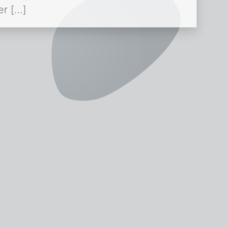
er […]