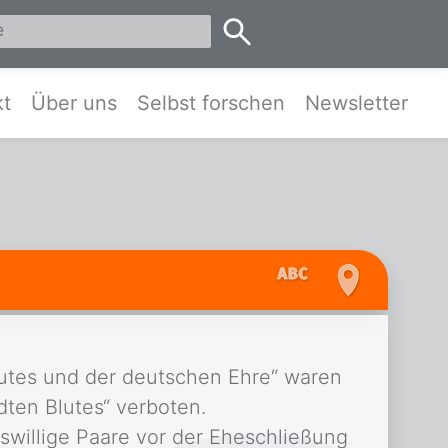
eis Pinneberg und Umgebung
kt
Über uns
Selbst forschen
Newsletter
utes und der deutschen Ehre“ waren
ten Blutes“ verboten.
tswillige Paare vor der Eheschließung