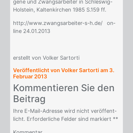
ge­ne und Zwangs­ar­bei­ter in Schles­wig-
Hol­stein, Kal­ten­kir­chen 1985 S.159 ff.
http://​www.zwangs­ar­bei­ter-s-h.de/ on­
line 24.01.2013
er­stellt von Vol­ker Sar­t­or­ti
Veröffentlicht von Volker Sartorti am
3.
Februar 2013
Kom­men­tie­ren Sie den
Bei­trag
Ihre E-Mail-Adres­se wird nicht ver­öf­fent­
licht. Er­for­der­li­che Fel­der sind mar­kiert *
*
Kommentar