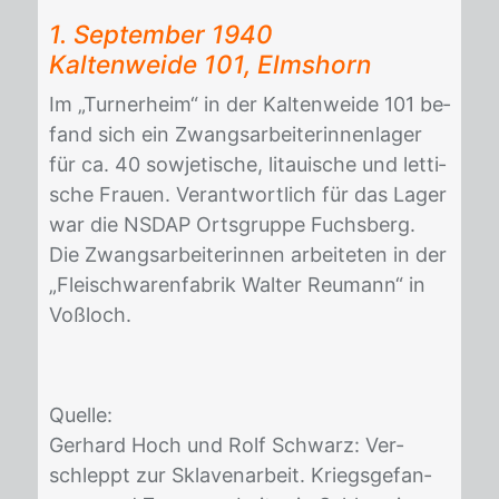
1. Sep­tem­ber 1940
Kal­ten­wei­de 101, Elms­horn
Im „Tur­n­er­heim“ in der Kal­ten­wei­de 101 be­
fand sich ein Zwangs­ar­bei­te­rin­nen­la­ger
für ca. 40 so­wje­ti­sche, li­taui­sche und let­ti­
sche Frau­en. Ver­ant­wort­lich für das La­ger
war die NS­DAP Orts­grup­pe Fuchs­berg.
Die Zwangs­ar­bei­te­rin­nen ar­bei­te­ten in der
„Fleisch­wa­ren­fa­brik Wal­ter Reu­mann“ in
Voß­loch.
Quel­le:
Ger­hard Hoch und Rolf Schwarz: Ver­
schleppt zur Skla­ven­ar­beit. Kriegs­ge­fan­