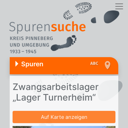
Spuren
Zwangs­ar­beits­la­ger
„La­ger Tur­n­er­heim“
Auf Karte anzeigen