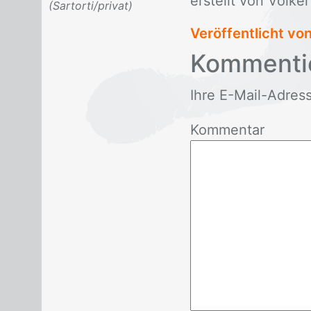
er­stellt von Vol­ker S
(Sartorti/privat)
Veröffentlicht vo
Kom­men­ti
Ihre E-Mail-Adres­se 
Kommentar