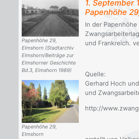
1. Sep­tem­ber
Pa­pen­hö­he 29
In der Pa­pen­hö­h
Zwangs­ar­bei­ter­la
Papenhöhe 29,
und Frank­reich. ve
Elmshorn (Stadtarchiv
Elmshorn/Beiträge zur
Elmshorner Geschichte
Bd.3, Elmshorn 1989)
Quel­le:
Ger­hard Hoch und R
und Zwangs­ar­bei­te
http://​www.zwangs
Papenhöhe 29,
Elmshorn