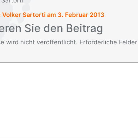
ar­t­or­ti
n Volker Sartorti am
3. Februar 2013
e­ren Sie den Bei­trag
wird nicht ver­öf­fent­licht. Er­for­der­li­che Fel­de