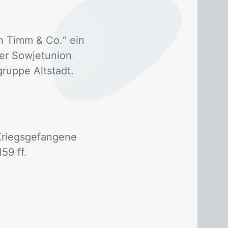
men Timm & Co.“ ein
er So­wjet­uni­on
rup­pe Alt­stadt.
iegs­ge­fan­ge­ne
159 ff.