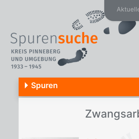
Aktuell
Spuren
Zwangs­ar­b