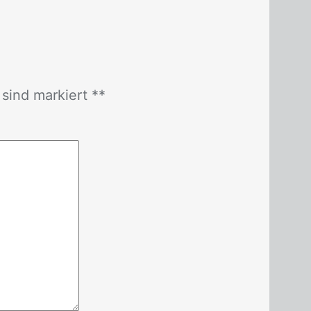
r sind mar­kiert *
*