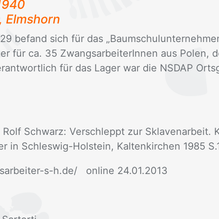
 1940
, Elms­horn
e 29 be­fand sich für das „Baum­schul­un­ter­neh­
­ger für ca. 35 Zwangs­ar­bei­te­rIn­nen aus Po­len, d
r­ant­wort­lich für das La­ger war die NS­DAP Orts­g
olf Schwarz: Ver­schleppt zur Skla­ven­ar­beit. Kr
r in Schles­wig-Hol­stein, Kal­ten­kir­chen 1985 S.
­ar­bei­ter-s-h.de/ on­line 24.01.2013