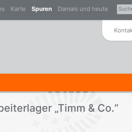
es
Karte
Spuren
Damals und heute
Zur Startseite von Spurensuche Kr
Konta
ei­ter­la­ger „Timm & Co.“