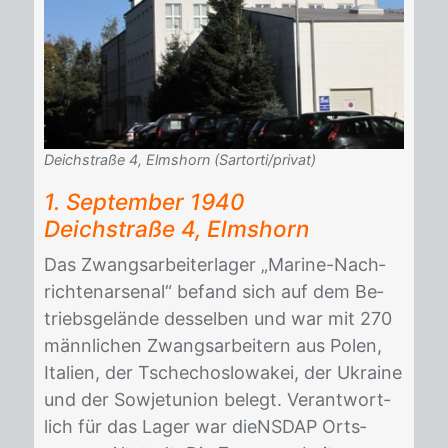
Deichstraße 4, Elmshorn (Sartorti/privat)
1. Sep­tem­ber 1940
Deich­stra­ße 4, Elms­horn
Das Zwangs­ar­bei­ter­la­ger „Ma­ri­ne-Nach­
rich­ten­ar­se­nal“ be­fand sich auf dem Be­
triebs­ge­län­de des­sel­ben und war mit 270
männ­li­chen Zwangs­ar­bei­tern aus Po­len,
Ita­li­en, der Tsche­cho­slo­wa­kei, der Ukrai­ne
und der So­wjet­uni­on be­legt. Ver­ant­wort­
lich für das La­ger war dieNS­DAP Orts­