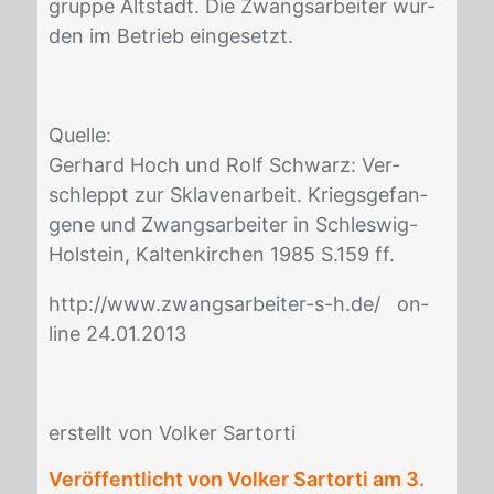
grup­pe Alt­stadt. Die Zwangs­ar­bei­ter wur­
den im Be­trieb ein­ge­setzt.
Quel­le:
Ger­hard Hoch und Rolf Schwarz: Ver­
schleppt zur Skla­ven­ar­beit. Kriegs­ge­fan­
ge­ne und Zwangs­ar­bei­ter in Schles­wig-
Hol­stein, Kal­ten­kir­chen 1985 S.159 ff.
http://​www.zwangs­ar­bei­ter-s-h.de/ on­
line 24.01.2013
er­stellt von Vol­ker Sar­t­or­ti
Veröffentlicht von Volker Sartorti am
3.