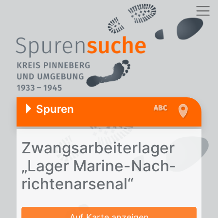
Spuren
Zwangs­ar­bei­ter­la­ger
„La­ger Ma­ri­ne-Nach­
rich­ten­ar­se­nal“
Auf Karte anzeigen