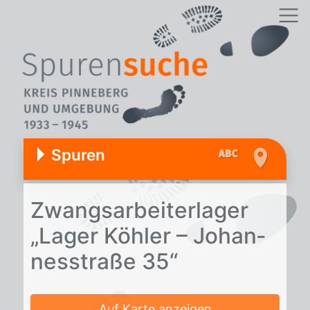
Spuren
Zwangs­ar­bei­ter­la­ger
„La­ger Köh­ler – Jo­han­
nes­stra­ße 35“
Auf Karte anzeigen