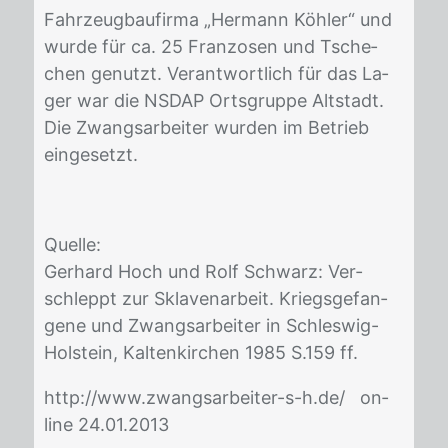
Fahr­zeug­bau­fir­ma „Her­mann Köh­ler“ und
wur­de für ca. 25 Fran­zo­sen und Tsche­
chen ge­nutzt. Ver­ant­wort­lich für das La­
ger war die NS­DAP Orts­grup­pe Alt­stadt.
Die Zwangs­ar­bei­ter wur­den im Be­trieb
ein­ge­setzt.
Quel­le:
Ger­hard Hoch und Rolf Schwarz: Ver­
schleppt zur Skla­ven­ar­beit. Kriegs­ge­fan­
ge­ne und Zwangs­ar­bei­ter in Schles­wig-
Hol­stein, Kal­ten­kir­chen 1985 S.159 ff.
http://​www.zwangs­ar­bei­ter-s-h.de/ on­
line 24.01.2013