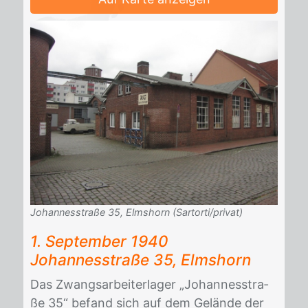
Johannesstraße 35, Elmshorn (Sartorti/privat)
1. Sep­tem­ber 1940
Jo­han­nes­stra­ße 35, Elms­horn
Das Zwangs­ar­bei­ter­la­ger „Jo­han­nes­stra­
ße 35“ be­fand sich auf dem Ge­län­de der