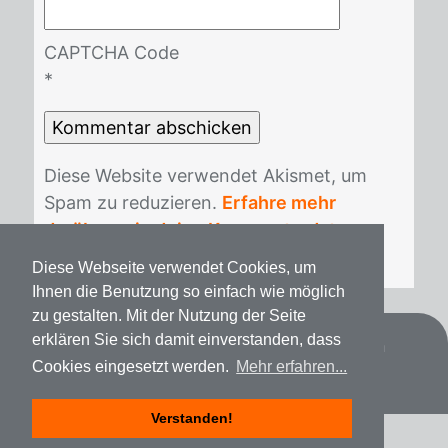
CAPTCHA Code
*
Die­se Web­site ver­wen­det Akis­met, um
Spam zu re­du­zie­ren.
Erfahre mehr
darüber, wie deine Kommentardaten
verarbeitet werden
.
Diese Webseite verwendet Cookies, um
Ihnen die Benutzung so einfach wie möglich
zu gestalten. Mit der Nutzung der Seite
erklären Sie sich damit einverstanden, dass
Datenschutz
Impressum
Spenden
Cookies eingesetzt werden.
Mehr erfahren...
Verstanden!