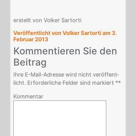
er­stellt von Vol­ker Sar­t­or­ti
Veröffentlicht von Volker Sartorti am
3.
Februar 2013
Kom­men­tie­ren Sie den
Bei­trag
Ihre E-Mail-Adres­se wird nicht ver­öf­fent­
licht. Er­for­der­li­che Fel­der sind mar­kiert *
*
Kommentar