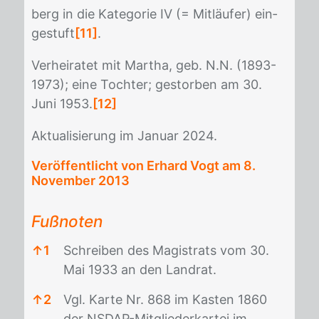
berg in die Ka­te­go­rie IV (= Mit­läu­fer) ein­
ge­stuft
[11]
.
Ver­hei­ra­tet mit Mar­tha, geb. N.N. (1893-
1973); eine Toch­ter; ge­stor­ben am 30.
Juni 1953.
[12]
Ak­tua­li­sie­rung im Ja­nu­ar 2024.
Veröffentlicht von Erhard Vogt am
8.
November 2013
Fußnoten
↑
1
Schreiben des Magistrats vom 30.
Mai 1933 an den Landrat.
↑
2
Vgl. Karte Nr. 868 im Kasten 1860
der NSDAP-Mitgliederkartei im