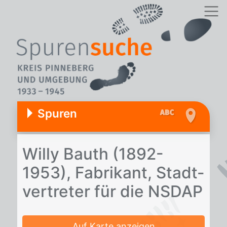
Spuren
Wil­ly Bauth (1892-
1953), Fa­bri­kant, Stadt­
ver­tre­ter für die NS­DAP
Auf Karte anzeigen