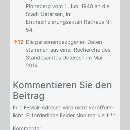
Pinneberg vom 1. Juni 1948 an die
Stadt Uetersen, in:
Entnazifizierungsakten Rathaus Nr.
54.
↑
12
Die personenbezogenen Daten
stammen aus einer Recherche des
Standesamtes Uetersen im Mai
2014.
Fußnoten
Kom­men­tie­ren Sie den
Bei­trag
Ihre E-Mail-Adres­se wird nicht ver­öf­fent­
licht. Er­for­der­li­che Fel­der sind mar­kiert *
*
Kommentar