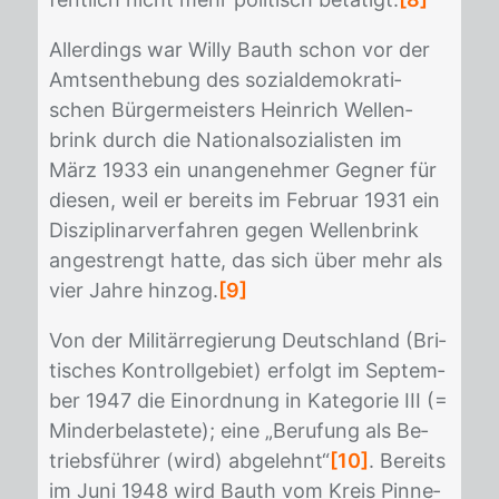
Al­ler­dings war Wil­ly Bauth schon vor der
Amts­ent­he­bung des so­zi­al­de­mo­kra­ti­
schen Bür­ger­meis­ters Hein­rich Wel­len­
brink durch die Na­tio­nal­so­zia­lis­ten im
März 1933 ein un­an­ge­neh­mer Geg­ner für
die­sen, weil er be­reits im Fe­bru­ar 1931 ein
Dis­zi­pli­nar­ver­fah­ren ge­gen Wel­len­brink
an­ge­strengt hat­te, das sich über mehr als
vier Jah­re hin­zog.
[9]
Von der Mi­li­tär­re­gie­rung Deutsch­land (Bri­
ti­sches Kon­troll­ge­biet) er­folgt im Sep­tem­
ber 1947 die Ein­ord­nung in Ka­te­go­rie III (=
Min­der­be­las­te­te); eine „Be­ru­fung als Be­
triebs­füh­rer (wird) ab­ge­lehnt“
[10]
. Be­reits
im Juni 1948 wird Bauth vom Kreis Pin­ne­