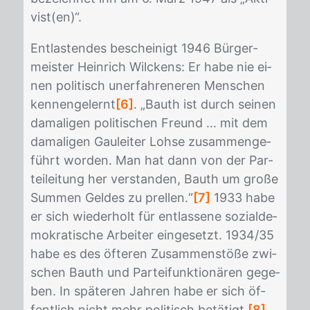
vist(en)“.
Ent­las­ten­des be­schei­nigt 1946 Bür­ger­
meis­ter Hein­rich Wilckens: Er habe nie ei­
nen po­li­tisch un­er­fah­re­ne­ren Men­schen
ken­nen­ge­lernt
[6]
. „Bauth ist durch sei­nen
da­ma­li­gen po­li­ti­schen Freund … mit dem
da­ma­li­gen Gau­lei­ter Loh­se zu­sam­men­ge­
führt wor­den. Man hat dann von der Par­
tei­lei­tung her ver­stan­den, Bauth um gro­ße
Sum­men Gel­des zu prel­len.“
[7]
1933 habe
er sich wie­der­holt für ent­las­se­ne so­zi­al­de­
mo­kra­ti­sche Ar­bei­ter ein­ge­setzt. 1934/​35
habe es des öf­te­ren Zu­sam­men­stö­ße zwi­
schen Bauth und Par­tei­funk­tio­nä­ren ge­ge­
ben. In spä­te­ren Jah­ren habe er sich öf­
fent­lich nicht mehr po­li­tisch be­tä­tigt.
[8]