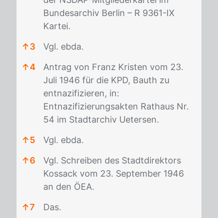
Bundesarchiv Berlin – R 9361-IX
Kartei.
↑
3
Vgl. ebda.
↑
4
Antrag von Franz Kristen vom 23.
Juli 1946 für die KPD, Bauth zu
entnazifizieren, in:
Entnazifizierungsakten Rathaus Nr.
54 im Stadtarchiv Uetersen.
↑
5
Vgl. ebda.
↑
6
Vgl. Schreiben des Stadtdirektors
Kossack vom 23. September 1946
an den ÖEA.
↑
7
Das.