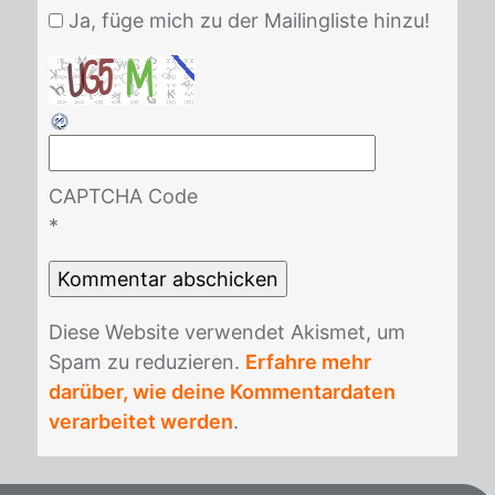
Ja, füge mich zu der Mailingliste hinzu!
CAPTCHA Code
*
Die­se Web­site ver­wen­det Akis­met, um
Spam zu re­du­zie­ren.
Erfahre mehr
darüber, wie deine Kommentardaten
verarbeitet werden
.