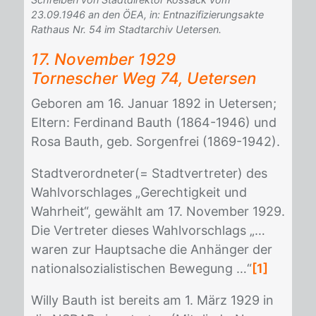
23.09.1946 an den ÖEA, in: Entnazifizierungsakte
Rathaus Nr. 54 im Stadtarchiv Uetersen.
17. No­vem­ber 1929
Tor­ne­scher Weg 74, Ue­ter­sen
Ge­bo­ren am 16. Ja­nu­ar 1892 in Ue­ter­sen;
El­tern: Fer­di­nand Bauth (1864-1946) und
Rosa Bauth, geb. Sor­gen­frei (1869-1942).
Stadt­ver­ord­ne­ter(= Stadt­ver­tre­ter) des
Wahl­vor­schla­ges „Ge­rech­tig­keit und
Wahr­heit“, ge­wählt am 17. No­vem­ber 1929.
Die Ver­tre­ter die­ses Wahl­vor­schlags „…
wa­ren zur Haupt­sa­che die An­hän­ger der
na­tio­nal­so­zia­lis­ti­schen Be­we­gung …“
[1]
Wil­ly Bauth ist be­reits am 1. März 1929 in