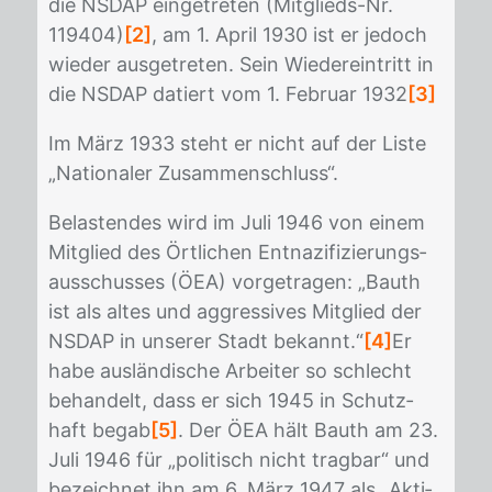
die NS­DAP ein­ge­tre­ten (Mit­glieds-Nr.
119404)
[2]
, am 1. April 1930 ist er je­doch
wie­der aus­ge­tre­ten. Sein Wie­der­ein­tritt in
die NS­DAP da­tiert vom 1. Fe­bru­ar 1932
[3]
Im März 1933 steht er nicht auf der Lis­te
„Na­tio­na­ler Zu­sam­men­schluss“.
Be­las­ten­des wird im Juli 1946 von ei­nem
Mit­glied des Ört­li­chen Ent­na­zi­fi­zie­rungs­
aus­schus­ses (ÖEA) vor­ge­tra­gen: „Bauth
ist als al­tes und ag­gres­si­ves Mit­glied der
NS­DAP in un­se­rer Stadt be­kannt.“
[4]
Er
habe aus­län­di­sche Ar­bei­ter so schlecht
be­han­delt, dass er sich 1945 in Schutz­
haft be­gab
[5]
. Der ÖEA hält Bauth am 23.
Juli 1946 für „po­li­tisch nicht trag­bar“ und
be­zeich­net ihn am 6. März 1947 als „Ak­ti­