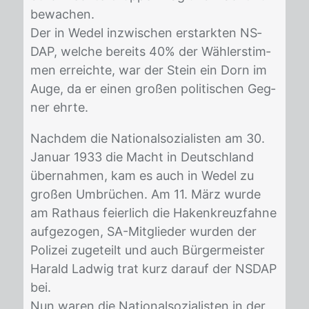
be­wa­chen.
Der in We­del in­zwi­schen er­stark­ten NS­
DAP, wel­che be­reits 40% der Wäh­ler­stim­
men er­reich­te, war der Stein ein Dorn im
Auge, da er ei­nen gro­ßen po­li­ti­schen Geg­
ner ehr­te.
Nach­dem die Na­tio­nal­so­zia­lis­ten am 30.
Ja­nu­ar 1933 die Macht in Deutsch­land
über­nah­men, kam es auch in We­del zu
gro­ßen Um­brü­chen. Am 11. März wur­de
am Rat­haus fei­er­lich die Ha­ken­kreuz­fah­ne
auf­ge­zo­gen, SA-Mit­glie­der wur­den der
Po­li­zei zu­ge­teilt und auch Bür­ger­meis­ter
Ha­rald Lad­wig trat kurz dar­auf der NS­DAP
bei.
Nun wa­ren die Na­tio­nal­so­zia­lis­ten in der