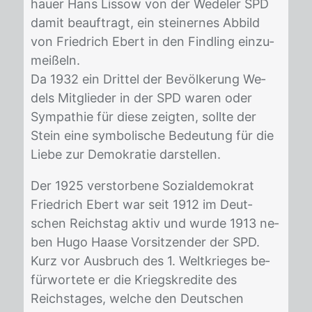
hau­er Hans Lis­sow von der We­de­ler SPD
da­mit be­auf­tragt, ein stei­ner­nes Ab­bild
von Fried­rich Ebert in den Find­ling ein­zu­
mei­ßeln.
Da 1932 ein Drit­tel der Be­völ­ke­rung We­
dels Mit­glie­der in der SPD wa­ren oder
Sym­pa­thie für die­se zeig­ten, soll­te der
Stein eine sym­bo­li­sche Be­deu­tung für die
Lie­be zur De­mo­kra­tie dar­stel­len.
Der 1925 ver­stor­be­ne So­zi­al­de­mo­krat
Fried­rich Ebert war seit 1912 im Deut­
schen Reichs­tag ak­tiv und wur­de 1913 ne­
ben Hugo Haa­se Vor­sit­zen­der der SPD.
Kurz vor Aus­bruch des 1. Welt­krie­ges be­
für­wor­te­te er die Kriegs­kre­di­te des
Reichs­ta­ges, wel­che den Deut­schen