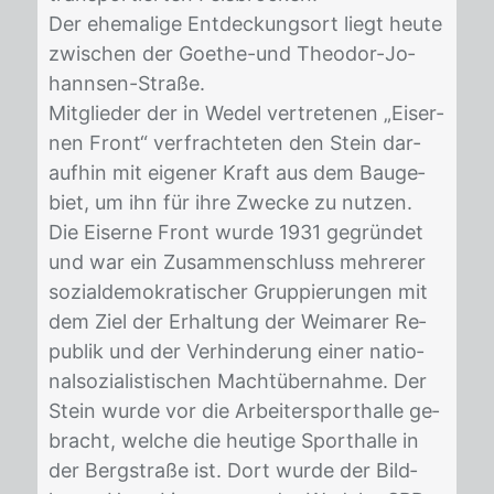
Der ehe­ma­li­ge Ent­de­ckungs­ort liegt heu­te
zwi­schen der Goe­the-und Theo­dor-Jo­
hann­sen-Stra­ße.
Mit­glie­der der in We­del ver­tre­te­nen „Ei­ser­
nen Front“ ver­frach­te­ten den Stein dar­
auf­hin mit ei­ge­ner Kraft aus dem Bau­ge­
biet, um ihn für ihre Zwe­cke zu nut­zen.
Die Ei­ser­ne Front wur­de 1931 ge­grün­det
und war ein Zu­sam­men­schluss meh­re­rer
so­zi­al­de­mo­kra­ti­scher Grup­pie­run­gen mit
dem Ziel der Er­hal­tung der Wei­ma­rer Re­
pu­blik und der Ver­hin­de­rung ei­ner na­tio­
nal­so­zia­lis­ti­schen Macht­über­nah­me. Der
Stein wur­de vor die Ar­bei­ter­sport­hal­le ge­
bracht, wel­che die heu­ti­ge Sport­hal­le in
der Berg­stra­ße ist. Dort wur­de der Bild­