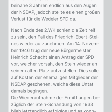
bei­na­he 3 Jah­ren end­lich aus den Au­gen
der NS­DAP, je­doch stell­te es ei­nen gro­ßen
Ver­lust für die We­de­ler SPD da.
Nach Ende des 2.WK schien die Zeit reif
zu sein, den Fall des Fried­rich-Ebert-Stei­
nes wie­der auf­zu­neh­men. Am 14. No­vem­
ber 1946 trug der neue Bür­ger­meis­ter
Hein­rich Schacht ei­nen An­trag der SPD
vor, wel­cher vor­sah, den Stein wie­der an
sei­nem al­ten Platz auf­zu­stel­len. Dies sol­le
auf Kos­ten der ehe­ma­li­gen Mit­glie­der der
NS­DAP ge­sche­hen, wel­che die­se Un­tat
da­mals be­gin­gen.
Die Wie­der­auf­nah­me der Er­mitt­lun­gen be­
züg­lich der Stein-Schän­dung von 1933
blieb letzt­end­lich er­folg­los und es konn­