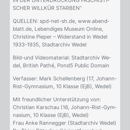
IN DER UN­TER­DRÜCKUNG FA­SCHIS­TI­
SCHER WILLKÜR STAR­BEN“
QUEL­LEN: spd-net-sh.de, www.abend­
blatt.de, Le­ben­di­ges Mu­se­um On­line,
Chris­ti­ne Pie­per – Wi­der­stand in We­del
1933-1935, Stadt­ar­chiv We­del
Bild-und Vi­deo­ma­te­ri­al: Stadt­ar­chiv We­
del, Bri­tish Pa­thé, Pon­d5 Pu­blic Do­main
Ver­fas­ser: Mark Schel­len­berg (17, Jo­hann-
Rist-Gym­na­si­um, 10 Klas­se (EjB), We­del)
Mit freund­li­cher Un­ter­stüt­zung von:
Chris­ti­an Kar­schau (16, Jo­hann-Rist-Gym­
na­si­um, 10 Klas­se (EjB), We­del)
Frau Anke Ran­negger (Stadt­ar­chiv We­del)