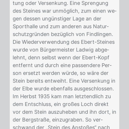
tung oder Ver­sen­kung. Eine Spren­gung
des Stei­nes war un­mög­lich, zum ei­nen we­
gen des­sen un­güns­ti­ger Lage an der
Sport­hal­le und zum an­de­ren aus Na­tur­
schutz­grün­den be­züg­lich von Find­lin­gen.
Die Wie­der­ver­wen­dung des Ebert-Stei­nes
wur­de von Bür­ger­meis­ter Lad­wig ab­ge­
lehnt, denn selbst wenn der Ebert-Kopf
ent­fernt und durch eine pas­sen­de­re Per­
son er­setzt wer­den wür­de, so wäre der
Stein be­reits ent­weiht. Eine Ver­sen­kung in
der Elbe wur­de eben­falls aus­ge­schlos­sen.
Im Herbst 1935 kam man letzt­end­lich zu
dem Ent­schluss, ein gro­ßes Loch di­rekt
vor dem Stein aus­zu­he­ben und ihn dort, in
der Berg­stra­ße, ein­zu­gra­ben. So ver­
schwand der „Stein des An­sto­ßes“ nach