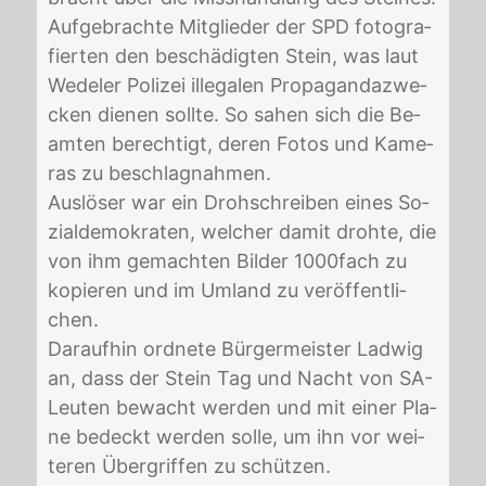
Auf­ge­brach­te Mit­glie­der der SPD fo­to­gra­
fier­ten den be­schä­dig­ten Stein, was laut
We­de­ler Po­li­zei il­le­ga­len Pro­pa­gan­da­zwe­
cken die­nen soll­te. So sa­hen sich die Be­
am­ten be­rech­tigt, de­ren Fo­tos und Ka­me­
ras zu be­schlag­nah­men.
Aus­lö­ser war ein Droh­schrei­ben ei­nes So­
zi­al­de­mo­kra­ten, wel­cher da­mit droh­te, die
von ihm ge­mach­ten Bil­der 1000­fach zu
ko­pie­ren und im Um­land zu ver­öf­fent­li­
chen.
Dar­auf­hin ord­ne­te Bür­ger­meis­ter Lad­wig
an, dass der Stein Tag und Nacht von SA-
Leu­ten be­wacht wer­den und mit ei­ner Pla­
ne be­deckt wer­den sol­le, um ihn vor wei­
te­ren Überg­rif­fen zu schüt­zen.