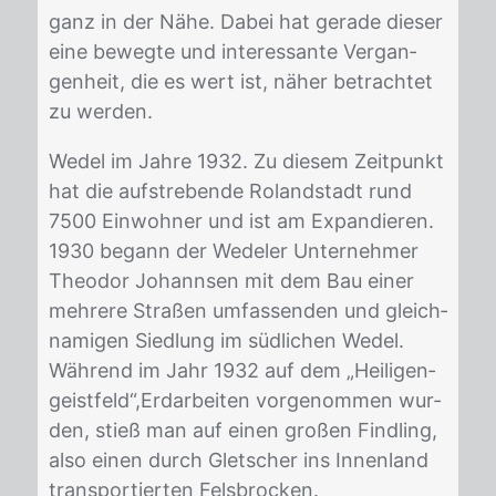
ganz in der Nähe. Da­bei hat ge­ra­de die­ser
eine be­weg­te und in­ter­es­san­te Ver­gan­
gen­heit, die es wert ist, nä­her be­trach­tet
zu wer­den.
We­del im Jah­re 1932. Zu die­sem Zeit­punkt
hat die auf­stre­ben­de Ro­land­stadt rund
7500 Ein­woh­ner und ist am Ex­pan­die­ren.
1930 be­gann der We­de­ler Un­ter­neh­mer
Theo­dor Jo­hann­sen mit dem Bau ei­ner
meh­re­re Stra­ßen um­fas­sen­den und gleich­
na­mi­gen Sied­lung im süd­li­chen We­del.
Wäh­rend im Jahr 1932 auf dem „Hei­li­gen­
geist­feld“,Erd­ar­bei­ten vor­ge­nom­men wur­
den, stieß man auf ei­nen gro­ßen Find­ling,
also ei­nen durch Glet­scher ins In­nen­land
trans­por­tier­ten Fels­bro­cken.