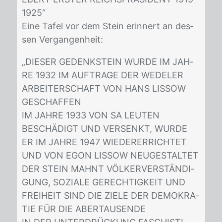
1925“
Eine Ta­fel vor dem Stein er­in­nert an des­
sen Ver­gan­gen­heit:
„DIE­SER GE­DENK­STEIN WUR­DE IM JAH­
RE 1932 IM AUF­TRA­GE DER WE­DE­LER
AR­BEI­TER­SCHAFT VON HANS LIS­SOW
GE­SCHAF­FEN
IM JAH­RE 1933 VON SA LEU­TEN
BESCHÄDIGT UND VER­SENKT, WUR­DE
ER IM JAH­RE 1947 WIE­DER­ER­RICH­TET
UND VON EGON LIS­SOW NEU­GE­STAL­TET
DER STEIN MAHNT VÖLKER­VERSTÄNDI­
GUNG, SO­ZIA­LE GE­RECH­TIG­KEIT UND
FREI­HEIT SIND DIE ZIE­LE DER DE­MO­KRA­
TIE FÜR DIE ABER­TAU­SEN­DE