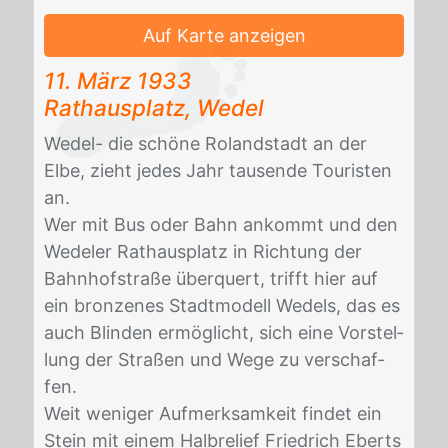
Auf Karte anzeigen
11. März 1933
Rat­haus­platz, We­del
We­del- die schö­ne Ro­land­stadt an der
Elbe, zieht je­des Jahr tau­sen­de Tou­ris­ten
an.
Wer mit Bus oder Bahn an­kommt und den
We­de­ler Rat­haus­platz in Rich­tung der
Bahn­hof­stra­ße über­quert, trifft hier auf
ein bron­ze­nes Stadt­mo­dell We­dels, das es
auch Blin­den er­mög­licht, sich eine Vor­stel­
lung der Stra­ßen und Wege zu ver­schaf­
fen.
Weit we­ni­ger Auf­merk­sam­keit fin­det ein
Stein mit ei­nem Halb­re­lief Fried­rich Eberts