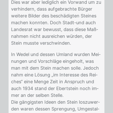
Dies war aber le­dig­lich ein Vor­wand um zu
ver­hin­dern, dass auf­ge­brach­te Bür­ger
wei­te­re Bil­der des be­schä­dig­ten Stei­nes
ma­chen konn­ten. Doch Stadt-und auch
Lan­des­rat war be­wusst, dass die­se Maß­
nah­men nicht aus­rei­chen wür­den, der
Stein muss­te ver­schwin­den.
In We­del und des­sen Um­land wur­den Mei­
nun­gen und Vor­schlä­ge ein­ge­holt, was
man mit dem Stein ma­chen sol­le. Je­doch
nahm eine Lö­sung „im In­ter­es­se des Rei­
ches“ eine Men­ge Zeit in An­spruch und
auch 1934 stand der Ebertstein noch im­
mer an der sel­ben Stel­le.
Die gän­gigs­ten Ide­en den Stein los­zu­wer­
den wa­ren des­sen Spren­gung, Um­ge­stal­