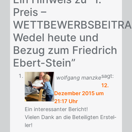
Preis –
WETTBEWERBSBEITRA
Wedel heute und
Bezug zum Friedrich
Ebert-Stein”
sagt:
wolfgang manzke
12.
Dezember 2015 um
21:17 Uhr
Ein in­ter­es­san­ter Be­richt!
Vie­len Dank an die Be­tei­lig­ten Er­stel­
ler!