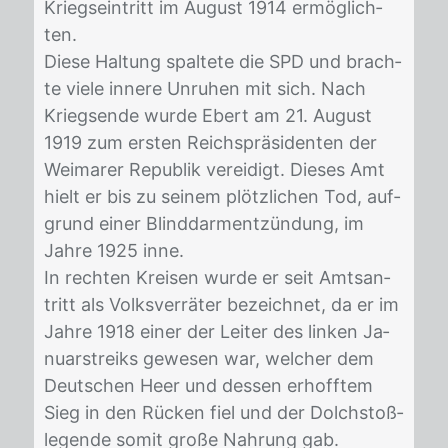
Kriegs­ein­tritt im Au­gust 1914 er­mög­lich­
ten.
Die­se Hal­tung spal­te­te die SPD und brach­
te vie­le in­ne­re Un­ru­hen mit sich. Nach
Kriegs­en­de wur­de Ebert am 21. Au­gust
1919 zum ers­ten Reichs­prä­si­den­ten der
Wei­ma­rer Re­pu­blik ver­ei­digt. Die­ses Amt
hielt er bis zu sei­nem plötz­li­chen Tod, auf­
grund ei­ner Blind­darm­ent­zün­dung, im
Jah­re 1925 inne.
In rech­ten Krei­sen wur­de er seit Amts­an­
tritt als Volks­ver­rä­ter be­zeich­net, da er im
Jah­re 1918 ei­ner der Lei­ter des lin­ken Ja­
nu­ar­streiks ge­we­sen war, wel­cher dem
Deut­schen Heer und des­sen er­hoff­tem
Sieg in den Rü­cken fiel und der Dolch­stoß­
le­gen­de so­mit gro­ße Nah­rung gab.