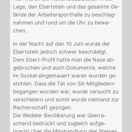
Lage, den Ebertstein und das ge­sam­te Ge­
län­de der Ar­bei­ter­sport­hal­le zu be­schlag­
nah­men und rund um die Uhr zu be­wa­
chen.
In der Nacht auf den 10 Juni wur­de der
Ebertstein je­doch schwer be­schä­digt.
Dem Ebert-Pro­fil hat­te man die Nase ab­
ge­bro­chen und auch Do­ku­men­te, wel­che
im So­ckel ein­ge­mau­ert wa­ren wur­den ge­
stoh­len. Dass die Tat von SA-Mit­glie­dern
be­gan­gen wor­den war, wur­de ver­sucht zu
ver­schlei­ern und so­mit wur­de nie­mand zur
Re­chen­schaft ge­zo­gen.
Die We­de­ler Be­völ­ke­rung war über­ra­
schend be­drückt und zu­gleich auf­ge­
bracht über die Miss­hand­lung des Stei­nes.