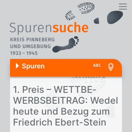
Spuren
1. Preis – WETT­BE­
WERBS­BEI­TRAG: We­del
heu­te und Be­zug zum
Fried­rich Ebert-Stein