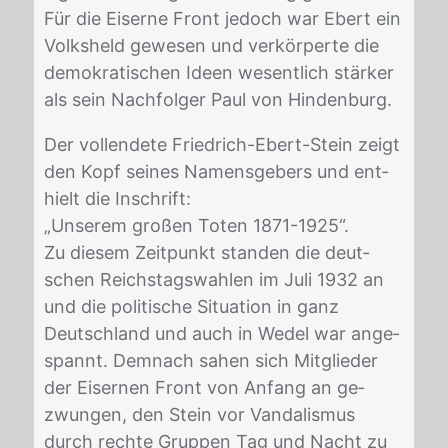
Für die Ei­ser­ne Front je­doch war Ebert ein
Volks­held ge­we­sen und ver­kör­per­te die
de­mo­kra­ti­schen Ide­en we­sent­lich stär­ker
als sein Nach­fol­ger Paul von Hin­den­burg.
Der voll­ende­te Fried­rich-Ebert-Stein zeigt
den Kopf sei­nes Na­mens­ge­bers und ent­
hielt die In­schrift:
„Un­se­rem gro­ßen To­ten 1871-1925“.
Zu die­sem Zeit­punkt stan­den die deut­
schen Reichs­tags­wah­len im Juli 1932 an
und die po­li­ti­sche Si­tua­ti­on in ganz
Deutsch­land und auch in We­del war an­ge­
spannt. Dem­nach sa­hen sich Mit­glie­der
der Ei­ser­nen Front von An­fang an ge­
zwun­gen, den Stein vor Van­da­lis­mus
durch rech­te Grup­pen Tag und Nacht zu