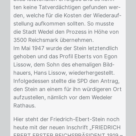
ten kei­ne Tat­ver­däch­ti­gen ge­fun­den wer­
den, wel­che für die Kos­ten der Wie­der­auf­
stel­lung auf­kom­men soll­ten. So muss­te
die Stadt We­del den Pro­zess in Höhe von
3500 Reichs­mark über­neh­men.
Im Mai 1947 wur­de der Stein letzt­end­lich
ge­ho­ben und das Pro­fil Eberts von Egon
Lis­sow, dem Sohn des ehe­ma­li­gen Bild­
hau­ers, Hans Lis­sow, wie­der­her­ge­stellt.
In­fol­ge­des­sen stell­te die SPD den An­trag,
den Stein an ei­nem für ihn wür­di­ge­ren Ort
auf­zu­stel­len, näm­lich vor dem We­de­ler
Rat­haus.
Hier steht der Fried­rich-Ebert-Stein noch
heu­te mit der neu­en In­schrift „FRIED­RICH
EBERT ERS­TER REICHSPRÄSI­DENT 1919 –