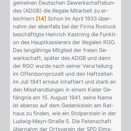
ge­mei­nen Deut­schen Ge­werk­schafts­bun­
des (ADGB) die il­le­ga­le Mit­ar­beit zu er­
leich­tern.
[14]
Schon im April 1933 über­
nahm der eben­falls bei der Fir­ma Ros­tock
be­schäf­tig­te Hein­rich Kast­ning die Funk­ti­
on des Haupt­kas­sie­rers der il­le­ga­len RGO.
Das lang­jäh­ri­ge Mit­glied der frei­en Ge­
werk­schaft, spä­ter des ADGB und dann
der RGO wur­de nach sei­ner Ver­ur­tei­lung
im Of­fen­born­pro­zeß und den Haft­zei­ten
im Juli 1941 er­neut in­haf­tiert und starb an
den Miss­hand­lun­gen in ei­nem Kie­ler Ge­
fäng­nis am 15. Au­gust 1941. sei­ne Name
ist eben­so auf dem Ge­denk­stein am Rat­
haus zu fin­den, wie ein Stol­per­stein in der
Lud­wig‐Meyn‐Stra­ße 5. Die Pa­ten­schaft
über­nahm der Orts­ver­ein der SPD Elms­