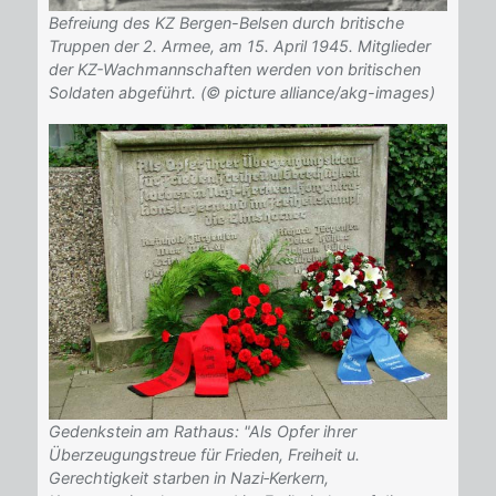
Befreiung des KZ Bergen-Belsen durch britische
Truppen der 2. Armee, am 15. April 1945. Mitglieder
der KZ-Wachmannschaften werden von britischen
Soldaten abgeführt. (© picture alliance/akg-images)
Gedenkstein am Rathaus: "Als Opfer ihrer
Überzeugungstreue für Frieden, Freiheit u.
Gerechtigkeit starben in Nazi‐Kerkern,