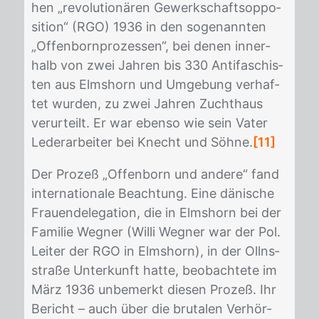
hen „re­vo­lu­tio­nä­ren Ge­werk­schafts­op­po­
si­ti­on“ (RGO) 1936 in den so­ge­nann­ten
„Of­fen­born­pro­zes­sen“, bei de­nen in­ner­
halb von zwei Jah­ren bis 330 An­ti­fa­schis­
ten aus Elms­horn und Um­ge­bung ver­haf­
tet wur­den, zu zwei Jah­ren Zucht­haus
ver­ur­teilt. Er war eben­so wie sein Va­ter
Le­der­ar­bei­ter bei Knecht und Söh­ne.
[11]
Der Pro­zeß „Of­fen­born und an­de­re“ fand
in­ter­na­tio­na­le Be­ach­tung. Eine dä­ni­sche
Frau­en­de­le­ga­ti­on, die in Elms­horn bei der
Fa­mi­lie Weg­ner (Wil­li Weg­ner war der Pol.
Lei­ter der RGO in Elms­horn), in der Ollns­
stra­ße Un­ter­kunft hat­te, be­ob­ach­te­te im
März 1936 un­be­merkt die­sen Pro­zeß. Ihr
Be­richt – auch über die bru­ta­len Ver­hör­