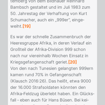
tem­berg von dem Bild­hau­er Rein­hard
Bambsch ge­stal­tet und im Juli 1983 zum
50. Jah­res­tag der Ver­haf­tung von Kurt
Schu­ma­cher, auch ein „999er“, ein­ge­
weiht.
[19]
Es war der schnel­le Zu­sam­men­bruch der
Hee­res­grup­pe Afri­ka, in de­ren Ver­lauf ein
Groß­teil der Afri­ka‐Di­vi­si­on 999 schon
nach nur vier­ein­halb Wo­chen Ein­satz in
Kriegs­ge­fan­gen­schaft ge­riet.
[20]
Von den nach Tu­ne­si­en ge­lang­ten 999ern
ka­men rund 70% in Ge­fan­gen­schaft
(Klausch 2016:26). Das heißt, etwa 9000
der 16.000 Straf­sol­da­ten könn­ten den
Afri­ka‐Feld­zug über­lebt ha­ben. Ein Glücks­
fall ‐ eben auch für Hans Bü­sen. Bei kei­