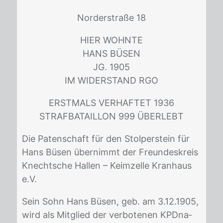
Nor­der­stra­ße 18
HIER WOHN­TE
HANS BÜSEN
JG. 1905
IM WI­DER­STAND RGO
ERST­MALS VER­HAF­TET 1936
STRAF­BA­TAIL­LON 999 ÜBER­LEBT
Die Pa­ten­schaft für den Stol­per­stein für
Hans Bü­sen über­nimmt der Freun­des­kreis
Knecht­sche Hal­len – Keim­zel­le Kran­haus
e.V.
Sein Sohn Hans Bü­sen, geb. am 3.12.1905,
wird als Mit­glied der ver­bo­te­nen KPD­na­