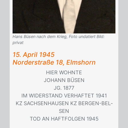
Hans Büsen nach dem Krieg, Foto undatiert Bild:
privat
15. April 1945
Nor­der­stra­ße 18, Elms­horn
HIER WOHN­TE
JO­HANN BÜSEN
JG. 1877
IM WI­DER­STAND VER­HAF­TET 1941
KZ SACH­SEN­HAU­SEN KZ BER­GEN-BEL­
SEN
TOD AN HAFT­FOL­GEN 1945