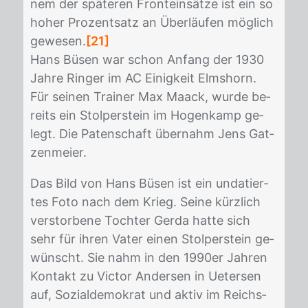
nem der spä­te­ren Front­ein­sät­ze ist ein so
ho­her Pro­zent­satz an Über­läu­fen mög­lich
ge­we­sen.
[21]
Hans Bü­sen war schon An­fang der 1930
Jah­re Rin­ger im AC Ei­nig­keit Elms­horn.
Für sei­nen Trai­ner Max Maack, wur­de be­
reits ein Stol­per­stein im Ho­gen­kamp ge­
legt. Die Pa­ten­schaft über­nahm Jens Gat­
zen­mei­er.
Das Bild von Hans Bü­sen ist ein un­da­tier­
tes Foto nach dem Krieg. Sei­ne kürz­lich
ver­stor­be­ne Toch­ter Ger­da hat­te sich
sehr für ih­ren Va­ter ei­nen Stol­per­stein ge­
wünscht. Sie nahm in den 1990er Jah­ren
Kon­takt zu Vic­tor An­der­sen in Ue­ter­sen
auf, So­zi­al­de­mo­krat und ak­tiv im Reichs­