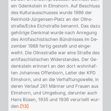
ein Gdenk­stein in Elms­horn. Auf Be­schluss
des Kul­tur­aus­schus­ses wur­de 1986 der
Rein­hold‐Jür­gen­sen‐Platz an der Ollns­
stra­ße/​Ecke Eich­stra­ße be­nannt. Das dazu
ge­hö­ri­ge Denk­mal wur­de nach An­re­gung
des An­ti­fa­schis­ti­schen Bünd­nis­ses im De­
zem­ber 1988 fer­tig ge­stellt und ein­ge­
weiht. Die Ollns­stra­ße war eine Stra­ße des
an­ti­fa­schis­ti­schen Wi­der­stan­des. Der Ge­
denk­stein er­in­nert an den dort wohn­haf­
ten Jo­han­nes Of­fen­born, Lei­ter der KPD
Elms­horn, und an die Ver­haf­tungs­wel­le, in
de­ren Ver­lauf 261 Män­ner und Frau­en aus
Elms­horn, und Um­ge­bung, dar­un­ter auch
Hans Bü­sen, 1935 und 1936 ver­ur­teilt wur­
den.
[13]