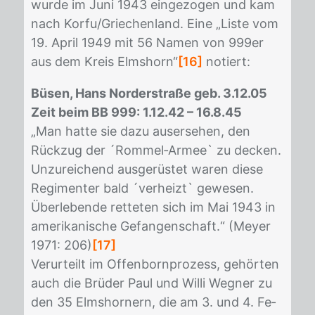
wur­de im Juni 1943 ein­ge­zo­gen und kam
nach Kor­fu/​Grie­chen­land. Eine „Lis­te vom
19. April 1949 mit 56 Na­men von 999er
aus dem Kreis Elms­horn“
[16]
no­tiert:
Büsen, Hans Norderstraße geb. 3.12.05
Zeit beim BB 999: 1.12.42 – 16.8.45
„Man hat­te sie dazu aus­er­se­hen, den
Rück­zug der ´Rom­mel‐Ar­mee` zu de­cken.
Un­zu­rei­chend aus­ge­rüs­tet wa­ren die­se
Re­gi­men­ter bald ´ver­heizt` ge­we­sen.
Über­le­ben­de ret­te­ten sich im Mai 1943 in
ame­ri­ka­ni­sche Ge­fan­gen­schaft.“ (Mey­er
1971: 206)
[17]
Ver­ur­teilt im Of­fen­born­pro­zess, ge­hör­ten
auch die Brü­der Paul und Wil­li Weg­ner zu
den 35 Elms­hor­nern, die am 3. und 4. Fe­