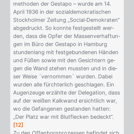
me­tho­den der Ge­sta­po – wur­de am 14.
April 1936 in der so­zi­al­de­mo­kra­ti­schen
Stock­hol­mer Zei­tung „So­ci­al‐De­mo­kra­ten“
ab­ge­druckt. So konn­te fest­ge­stellt wer­
den, dass die Op­fer der Mas­sen­ver­haf­tun­
gen im Büro der Ge­sta­po in Ham­burg
stun­den­lang mit fest­ge­bun­de­nen Hän­den
und Fü­ßen so­wie mit den Ge­sich­tern ge­
gen die Wand ste­hen muss­ten und in die­
ser Wei­se ´ver­nom­men` wur­den. Da­bei
wur­den alle fürch­ter­lich ge­schla­gen. Ein
Au­gen­zeu­ge er­zähl­te der De­le­ga­ti­on, dass
auf der wei­ßen Kalk­wand er­sicht­lich war,
wo die Ge­fan­ge­nen ge­stan­den hat­ten:
„Der Platz war mit Blut­fle­cken be­deckt“.
[12]
Zu den Of­fen­born­pro­zes­sen be­fin­det sich