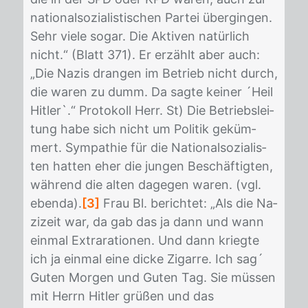
na­tio­nal­so­zia­lis­ti­schen Par­tei über­gin­gen.
Sehr vie­le so­gar. Die Ak­ti­ven na­tür­lich
nicht.“ (Blatt 371). Er er­zählt aber auch:
„Die Na­zis dran­gen im Be­trieb nicht durch,
die wa­ren zu dumm. Da sag­te kei­ner ´Heil
Hit­ler`.“ Pro­to­koll Herr. St) Die Be­triebs­lei­
tung habe sich nicht um Po­li­tik ge­küm­
mert. Sym­pa­thie für die Na­tio­nal­so­zia­lis­
ten hat­ten eher die jun­gen Be­schäf­tig­ten,
wäh­rend die al­ten da­ge­gen wa­ren. (vgl.
eben­da).
[3]
Frau Bl. be­rich­tet: „Als die Na­
zi­zeit war, da gab das ja dann und wann
ein­mal Ex­tra­ra­tio­nen. Und dann krieg­te
ich ja ein­mal eine di­cke Zi­gar­re. Ich sag´
Gu­ten Mor­gen und Gu­ten Tag. Sie müs­sen
mit Herrn Hit­ler grü­ßen und das