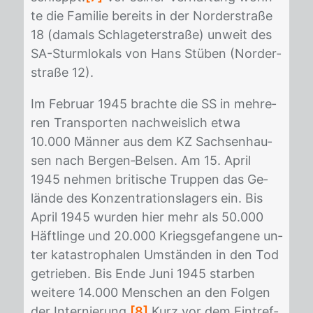
te die Fa­mi­lie be­reits in der Nor­der­stra­ße
18 (da­mals Schla­ge­ter­stra­ße) un­weit des
SA-Sturm­lo­kals von Hans Stü­ben (Nor­der­
stra­ße 12).
Im Fe­bru­ar 1945 brach­te die SS in meh­re­
ren Trans­por­ten nach­weis­lich etwa
10.000 Män­ner aus dem KZ Sach­sen­hau­
sen nach Ber­gen‐Bel­sen. Am 15. April
1945 neh­men bri­ti­sche Trup­pen das Ge­
län­de des Kon­zen­tra­ti­ons­la­gers ein. Bis
April 1945 wur­den hier mehr als 50.000
Häft­lin­ge und 20.000 Kriegs­ge­fan­ge­ne un­
ter ka­ta­stro­pha­len Um­stän­den in den Tod
ge­trie­ben. Bis Ende Juni 1945 star­ben
wei­te­re 14.000 Men­schen an den Fol­gen
der In­ter­nie­rung.
[8]
Kurz vor dem Ein­tref­