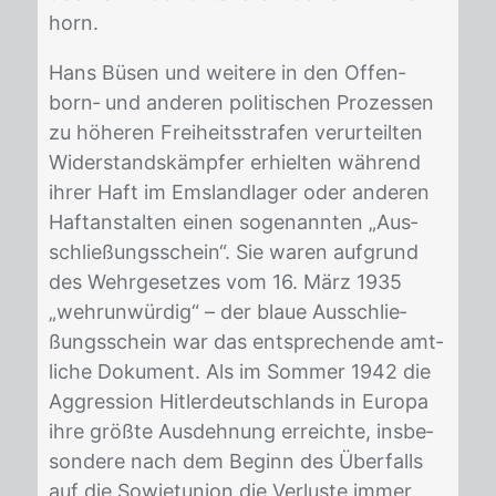
horn.
Hans Bü­sen und wei­te­re in den Of­fen­
born‐ und an­de­ren po­li­ti­schen Pro­zes­sen
zu hö­he­ren Frei­heits­stra­fen ver­ur­teil­ten
Wi­der­stands­kämp­fer er­hiel­ten wäh­rend
ih­rer Haft im Ems­land­la­ger oder an­de­ren
Haft­an­stal­ten ei­nen so­ge­nann­ten „Aus­
schlie­ßungs­schein“. Sie wa­ren auf­grund
des Wehr­ge­set­zes vom 16. März 1935
„wehr­un­wür­dig“ – der blaue Aus­schlie­
ßungs­schein war das ent­spre­chen­de amt­
li­che Do­ku­ment. Als im Som­mer 1942 die
Ag­gres­si­on Hit­ler­deutsch­lands in Eu­ro­pa
ihre größ­te Aus­deh­nung er­reich­te, ins­be­
son­de­re nach dem Be­ginn des Über­falls
auf die So­wjet­uni­on die Ver­lus­te im­mer