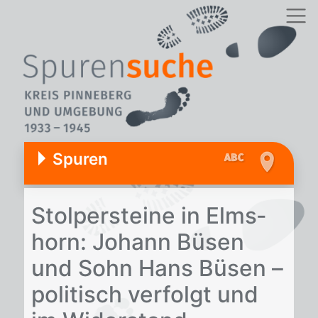
Spuren
Stol­per­stei­ne in Elms­
horn: Jo­hann Bü­sen
und Sohn Hans Bü­sen –
po­li­tisch ver­folgt und