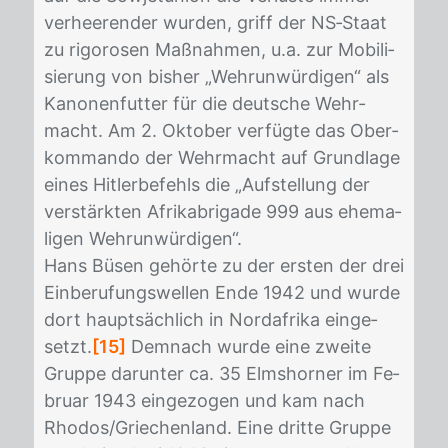
ver­hee­ren­der wur­den, griff der NS‐Staat
zu ri­go­ro­sen Maß­nah­men, u.a. zur Mo­bi­li­
sie­rung von bis­her „Wehr­un­wür­di­gen“ als
Ka­no­nen­fut­ter für die deut­sche Wehr­
macht. Am 2. Ok­to­ber ver­füg­te das Ober­
kom­man­do der Wehr­macht auf Grund­la­ge
ei­nes Hit­ler­be­fehls die „Auf­stel­lung der
ver­stärk­ten Afri­ka­bri­ga­de 999 aus ehe­ma­
li­gen Wehr­un­wür­di­gen“.
Hans Bü­sen ge­hör­te zu der ers­ten der drei
Ein­be­ru­fungs­wel­len Ende 1942 und wur­de
dort haupt­säch­lich in Nord­afri­ka ein­ge­
setzt.
[15]
Dem­nach wur­de eine zwei­te
Grup­pe dar­un­ter ca. 35 Elms­hor­ner im Fe­
bru­ar 1943 ein­ge­zo­gen und kam nach
Rho­dos/​Grie­chen­land. Eine drit­te Grup­pe