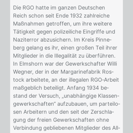
Die RGO hat­te im gan­zen Deut­schen
Reich schon seit Ende 1932 zahl­rei­che
Maß­nah­men ge­trof­fen, um ihre wei­te­re
Tä­tig­keit ge­gen po­li­zei­li­che Ein­grif­fe und
Na­zi­ter­ror ab­zu­si­chern. Im Kreis Pin­ne­
berg ge­lang es ihr, ei­nen gro­ßen Teil ih­rer
Mit­glie­der in die Il­le­ga­li­tät zu über­füh­ren.
In Elms­horn war der Ge­werk­schaf­ter Wil­li
Weg­ner, der in der Mar­ga­ri­ne­fa­brik Ros­
tock ar­bei­te­te, an der il­le­ga­len RGO‐Ar­beit
maß­geb­lich be­tei­ligt. An­fang 1934 be­
stand der Ver­such, „un­ab­hän­gi­ge Klas­sen­
ge­werk­schaf­ten“ auf­zu­bau­en, um par­tei­lo­
sen Ar­bei­tern und den seit der Zer­schla­
gung der frei­en Ge­werk­schaf­ten ohne
Ver­bin­dung ge­blie­be­nen Mit­glie­der des All­