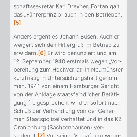
schafts­se­kre­tär Karl Drey­her. Fort­an galt
das „Füh­rer­prin­zip“ auch in den Be­trie­ben.
[5]
An­ders er­geht es Jo­hann Bü­sen. Auch er
wei­gert sich den Hit­ler­gruß im Be­trieb zu
er­wi­dern.
[6]
Er wird de­nun­ziert und am
12. Sep­tem­ber 1940 erst­mals we­gen „Vor­
be­rei­tung zum Hoch­ver­rat“ in Neu­müns­ter
kurz­fris­tig in Un­ter­su­chungs­haft ge­nom­
men. 1941 von ei­nem Ham­bur­ger Ge­richt
von der An­kla­ge staats­feind­li­cher Be­tä­ti­
gung frei­ge­spro­chen, wird er so­fort nach
Schluß der Ver­hand­lung von der Ge­hei­
men Staats­po­li­zei ver­haf­tet und in das KZ
Ora­ni­en­burg (Sach­sen­hau­sen) ver­
schleppt.
[7]
Vor sei­ner Ver­haf­tung wohn­