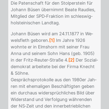
Die Pa­ten­schaft für den Stol­per­stein für
Jo­hann Bü­sen über­nimmt Bea­te Rau­dies,
Mit­glied der SPD‐Frak­ti­on im schles­wig‐
hol­stei­ni­schen Land­tag.
Jo­hann Bü­sen wird am 24.11.1877 in We­
wels­fleth ge­bo­ren.
[1]
Im Jah­re 1926
wohn­te er in Elms­horn mit sei­ner Frau
Anna und sei­nem Sohn Hans (geb. 1905)
in der Fritz‐Reu­ter‐Stra­ße 4.
[2]
Der So­zi­al­
de­mo­krat ar­bei­te­te bei der Fir­ma Knecht
& Söh­ne.
Ge­sprächs­pro­to­kol­le aus den 1980er Jah­
ren mit ehe­ma­li­gen Be­schäf­tig­ten ge­ben
ein durch­aus wi­der­sprüch­li­ches Bild über
Wi­der­stand und Ver­fol­gung wäh­ren­den
der NS‐Zeit und den in­ner­be­trieb­li­chen