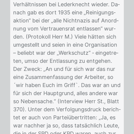
Ver­hält­nis­sen bei Le­der­knecht wie­der. Da­
nach gab es dort 1935 eine „Rei­ni­gungs­
ak­ti­on“ bei der „alle Nicht­na­zis auf An­ord­
nung vom Ver­trau­ens­rat ent­las­sen“ wur­
den. (Pro­to­koll Herr M.) Vie­le hät­ten sich
um­ge­stellt und sei­en in eine Or­ga­ni­sa­ti­on
– be­liebt war der „Werk­schutz“ ‐ ein­ge­tre­
ten, umso der Ent­las­sung zu ent­ge­hen.
Der Zweck: „An und für sich war das nur
eine Zu­sam­men­fas­sung der Ar­bei­ter, so
´wir ha­ben Euch im Griff`. Das war an und
für sich der Haupt­grund, al­les an­de­re war
so Ne­ben­sa­che.“ (In­ter­view Herr St., Blatt
370). Un­ter dem Ver­fol­gungs­druck be­rich­
tet er auch von Par­tei­über­trit­ten: „Ja, es
war nach­her ja so, dass tat­säch­lich Leu­te,
die in der SPD oder KPD wa­ren, auch zur