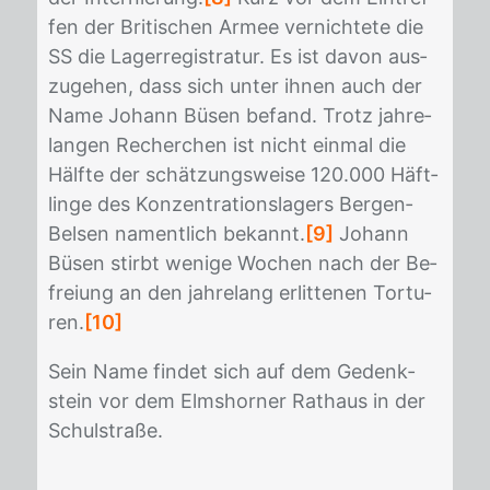
fen der Bri­ti­schen Ar­mee ver­nich­te­te die
SS die La­ger­re­gis­tra­tur. Es ist da­von aus­
zu­ge­hen, dass sich un­ter ih­nen auch der
Name Jo­hann Bü­sen be­fand. Trotz jah­re­
lan­gen Re­cher­chen ist nicht ein­mal die
Hälf­te der schät­zungs­wei­se 120.000 Häft­
lin­ge des Kon­zen­tra­ti­ons­la­gers Ber­gen‐
Bel­sen na­ment­lich be­kannt.
[9]
Jo­hann
Bü­sen stirbt we­ni­ge Wo­chen nach der Be­
frei­ung an den jah­re­lang er­lit­te­nen Tor­tu­
ren.
[10]
Sein Name fin­det sich auf dem Ge­denk­
stein vor dem Elms­hor­ner Rat­haus in der
Schul­stra­ße.