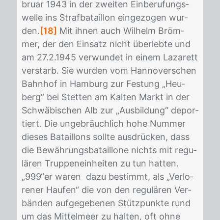
bru­ar 1943 in der zwei­ten Ein­be­ru­fungs­
wel­le ins Straf­ba­tail­lon ein­ge­zo­gen wur­
den.
[18]
Mit ih­nen auch Wil­helm Bröm­
mer, der den Ein­satz nicht über­leb­te und
am 27.2.1945 ver­wun­det in ei­nem La­za­rett
ver­starb. Sie wur­den vom Han­no­ver­schen
Bahn­hof in Ham­burg zur Fes­tung „Heu­
berg“ bei Stet­ten am Kal­ten Markt in der
Schwä­bi­schen Alb zur „Aus­bil­dung“ de­por­
tiert. Die un­ge­bräuch­lich hohe Num­mer
die­ses Ba­tail­lons soll­te aus­drü­cken, dass
die Be­wäh­rungs­ba­tail­lo­ne nichts mit re­gu­
lä­ren Trup­pen­ein­hei­ten zu tun hat­ten.
„999“er wa­ren dazu be­stimmt, als „Ver­lo­
re­ner Hau­fen“ die von den re­gu­lä­ren Ver­
bän­den auf­ge­ge­be­nen Stütz­punk­te rund
um das Mit­tel­meer zu hal­ten, oft ohne