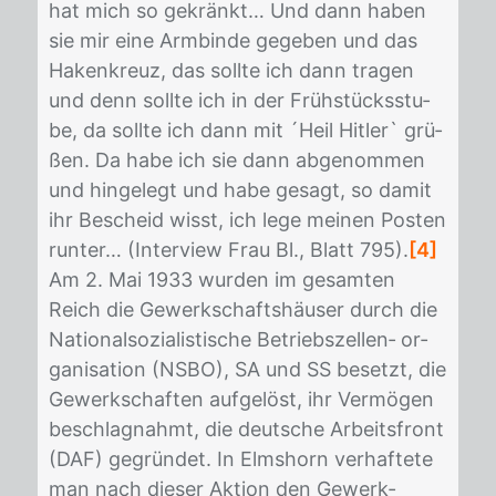
hat mich so ge­kränkt… Und dann ha­ben
sie mir eine Arm­bin­de ge­ge­ben und das
Ha­ken­kreuz, das soll­te ich dann tra­gen
und denn soll­te ich in der Früh­stücks­stu­
be, da soll­te ich dann mit ´Heil Hit­ler` grü­
ßen. Da habe ich sie dann ab­ge­nom­men
und hin­ge­legt und habe ge­sagt, so da­mit
ihr Be­scheid wisst, ich lege mei­nen Pos­ten
run­ter… (In­ter­view Frau Bl., Blatt 795).
[4]
Am 2. Mai 1933 wur­den im ge­sam­ten
Reich die Ge­werk­schafts­häu­ser durch die
Na­tio­nal­so­zia­lis­ti­sche Be­triebs­zel­len‐ or­
ga­ni­sa­ti­on (NSBO), SA und SS be­setzt, die
Ge­werk­schaf­ten auf­ge­löst, ihr Ver­mö­gen
be­schlag­nahmt, die deut­sche Ar­beits­front
(DAF) ge­grün­det. In Elms­horn ver­haf­te­te
man nach die­ser Ak­ti­on den Ge­werk­