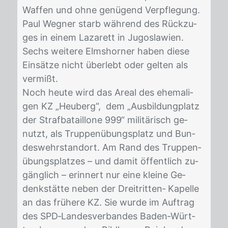
Waf­fen und ohne ge­nü­gend Ver­pfle­gung.
Paul Weg­ner starb wäh­rend des Rück­zu­
ges in ei­nem La­za­rett in Ju­go­sla­wi­en.
Sechs wei­te­re Elms­hor­ner ha­ben die­se
Ein­sät­ze nicht über­lebt oder gel­ten als
ver­mißt.
Noch heu­te wird das Are­al des ehe­ma­li­
gen KZ „Heu­berg“, dem „Aus­bil­dungplatz
der Straf­ba­tail­lo­ne 999“ mi­li­tä­risch ge­
nutzt, als Trup­pen­übungs­platz und Bun­
des­wehr­stand­ort. Am Rand des Trup­pen­
übungs­plat­zes – und da­mit öf­fent­lich zu­
gäng­lich – er­in­nert nur eine klei­ne Ge­
denk­stät­te ne­ben der Drei­trit­ten‐ Ka­pel­le
an das frü­he­re KZ. Sie wur­de im Auf­trag
des SPD‐Lan­des­ver­ban­des Ba­den‐Würt­