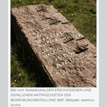
Bild vom Gedenkstein„DEN ERSCHOSSENEN UND
GEFALLENEN ANTIFASCHISTEN DER
BEWÄHRUNGSBATAILLONE 999“. Bildqelle: seemoz‐
Archiv