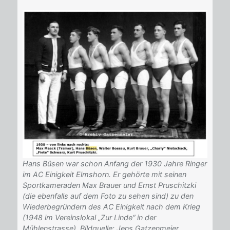
Hans Büsen war schon Anfang der 1930 Jahre Ringer
im AC Einigkeit Elmshorn. Er gehörte mit seinen
Sportkameraden Max Brauer und Ernst Pruschitzki
(die ebenfalls auf dem Foto zu sehen sind) zu den
Wiederbegründern des AC Einigkeit nach dem Krieg
(1948 im Vereinslokal „Zur Linde“ in der
Mühlenstrasse). Bildquelle: Jens Gatzenmeier.