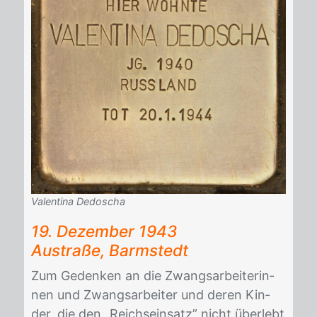
Valentina Dedoscha
19. De­zem­ber 1943
Au­stra­ße, Barm­stedt
Zum Ge­den­ken an die Zwangs­ar­bei­te­rin­
nen und Zwangs­ar­bei­ter und de­ren Kin­
der, die den „Reich­s­ein­satz” nicht über­lebt