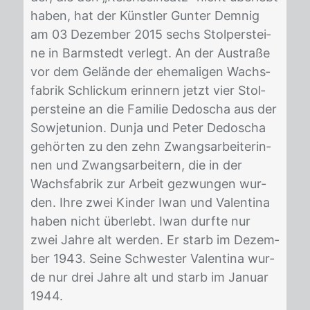
ha­ben, hat der Künst­ler Gun­ter Dem­nig
am 03 De­zem­ber 2015 sechs Stol­per­stei­
ne in Barm­stedt ver­legt. An der Au­stra­ße
vor dem Ge­län­de der ehe­ma­li­gen Wachs­
fa­brik Schlick­um er­in­nern jetzt vier Stol­
per­stei­ne an die Fa­mi­lie De­do­scha aus der
So­wjet­uni­on. Dun­ja und Pe­ter De­do­scha
ge­hör­ten zu den zehn Zwangs­ar­bei­te­rin­
nen und Zwangs­ar­bei­tern, die in der
Wachs­fa­brik zur Ar­beit ge­zwun­gen wur­
den. Ihre zwei Kin­der Iwan und Va­len­ti­na
ha­ben nicht über­lebt. Iwan durf­te nur
zwei Jah­re alt wer­den. Er starb im De­zem­
ber 1943. Sei­ne Schwes­ter Va­len­ti­na wur­
de nur drei Jah­re alt und starb im Ja­nu­ar
1944.