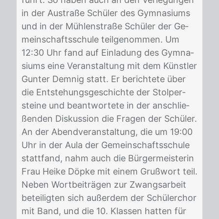
in der Au­stra­ße Schü­ler des Gym­na­si­ums
und in der Müh­len­stra­ße Schü­ler der Ge­
mein­schafts­schu­le teil­ge­nom­men. Um
12:30 Uhr fand auf Ein­la­dung des Gym­na­
si­ums eine Ver­an­stal­tung mit dem Künst­ler
Gun­ter Dem­nig statt. Er be­rich­te­te über
die Ent­ste­hungs­ge­schich­te der Stol­per­
stei­ne und be­ant­wor­te­te in der an­schlie­
ßen­den Dis­kus­si­on die Fra­gen der Schü­ler.
An der Abend­ver­an­stal­tung, die um 19:00
Uhr in der Aula der Ge­mein­schafts­schu­le
statt­fand, nahm auch die Bür­ger­meis­te­rin
Frau Hei­ke Döp­ke mit ei­nem Gruß­wort teil.
Ne­ben Wort­bei­trä­gen zur Zwangs­ar­beit
be­tei­lig­ten sich au­ßer­dem der Schü­ler­chor
mit Band, und die 10. Klas­sen hat­ten für