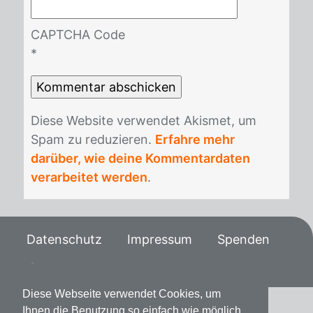
CAPTCHA Code
*
Die­se Web­site ver­wen­det Akis­met, um
Spam zu re­du­zie­ren.
Erfahre mehr
darüber, wie deine Kommentardaten
verarbeitet werden
.
Datenschutz
Impressum
Spenden
Diese Webseite verwendet Cookies, um
Ihnen die Benutzung so einfach wie möglich