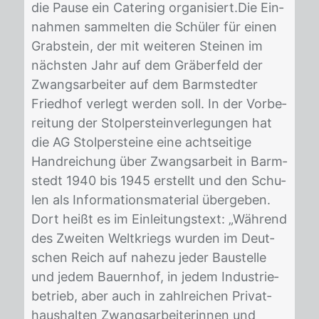
die Pau­se ein Ca­te­ring or­ga­ni­siert.Die Ein­
nah­men sam­mel­ten die Schü­ler für ei­nen
Grab­stein, der mit wei­te­ren Stei­nen im
nächs­ten Jahr auf dem Grä­ber­feld der
Zwangs­ar­bei­ter auf dem Barm­sted­ter
Fried­hof ver­legt wer­den soll. In der Vor­be­
rei­tung der Stol­per­stein­ver­le­gun­gen hat
die AG Stol­per­stei­ne eine acht­sei­ti­ge
Hand­rei­chung über Zwangs­ar­beit in Barm­
stedt 1940 bis 1945 er­stellt und den Schu­
len als In­for­ma­ti­ons­ma­te­ri­al über­ge­ben.
Dort heißt es im Ein­lei­tungs­text: „Wäh­rend
des Zwei­ten Welt­kriegs wur­den im Deut­
schen Reich auf na­he­zu je­der Bau­stel­le
und je­dem Bau­ern­hof, in je­dem In­dus­trie­
be­trieb, aber auch in zahl­rei­chen Pri­vat­
haus­hal­ten Zwangs­ar­bei­te­rin­nen und