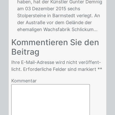
haben, hat der Künstler Gunter Demnig
am 03 Dezember 2015 sechs
Stolpersteine in Barmstedt verlegt. An
der Austraße vor dem Gelände der
ehemaligen Wachsfabrik Schlickum...
Kom­men­tie­ren Sie den
Bei­trag
Ihre E-Mail-Adres­se wird nicht ver­öf­fent­
licht. Er­for­der­li­che Fel­der sind mar­kiert *
*
Kommentar