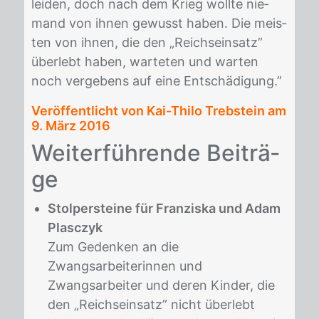
lei­den, doch nach dem Krieg woll­te nie­
mand von ih­nen ge­wusst ha­ben. Die meis­
ten von ih­nen, die den „Reich­s­ein­satz”
über­lebt ha­ben, war­te­ten und war­ten
noch ver­ge­bens auf eine Ent­schä­di­gung.”
Veröffentlicht von Kai-Thilo Trebstein am
9. März 2016
Wei­ter­füh­ren­de Bei­trä­
ge
Stolpersteine für Franziska und Adam
Plasczyk
Zum Gedenken an die
Zwangsarbeiterinnen und
Zwangsarbeiter und deren Kinder, die
den „Reichseinsatz” nicht überlebt