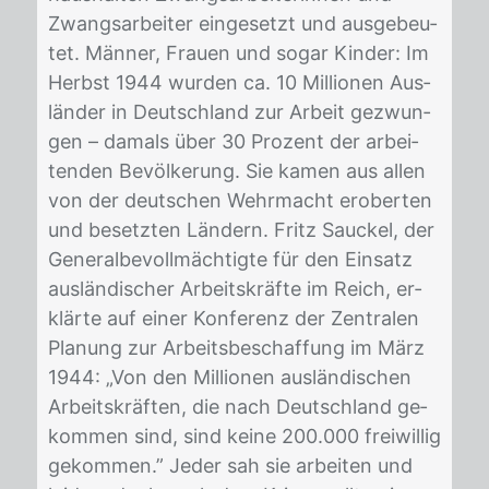
Zwangs­ar­bei­ter ein­ge­setzt und aus­ge­beu­
tet. Män­ner, Frau­en und so­gar Kin­der: Im
Herbst 1944 wur­den ca. 10 Mil­lio­nen Aus­
län­der in Deutsch­land zur Ar­beit ge­zwun­
gen – da­mals über 30 Pro­zent der ar­bei­
ten­den Be­völ­ke­rung. Sie ka­men aus al­len
von der deut­schen Wehr­macht er­ober­ten
und be­setz­ten Län­dern. Fritz Sau­ckel, der
Ge­ne­ral­be­voll­mäch­tig­te für den Ein­satz
aus­län­di­scher Ar­beits­kräf­te im Reich, er­
klär­te auf ei­ner Kon­fe­renz der Zen­tra­len
Pla­nung zur Ar­beits­be­schaf­fung im März
1944: „Von den Mil­lio­nen aus­län­di­schen
Ar­beits­kräf­ten, die nach Deutsch­land ge­
kom­men sind, sind kei­ne 200.000 frei­wil­lig
ge­kom­men.” Je­der sah sie ar­bei­ten und