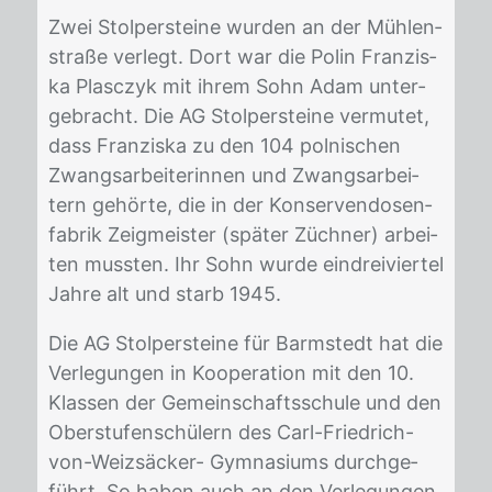
Zwei Stol­per­stei­ne wur­den an der Müh­len­
stra­ße ver­legt. Dort war die Po­lin Fran­zis­
ka Pla­sc­zyk mit ih­rem Sohn Adam un­ter­
ge­bracht. Die AG Stol­per­stei­ne ver­mu­tet,
dass Fran­zis­ka zu den 104 pol­ni­schen
Zwangs­ar­bei­te­rin­nen und Zwangs­ar­bei­
tern ge­hör­te, die in der Kon­ser­ven­do­sen­
fa­brik Zeig­meis­ter (spä­ter Züch­ner) ar­bei­
ten muss­ten. Ihr Sohn wur­de ein­drei­vier­tel
Jah­re alt und starb 1945.
Die AG Stol­per­stei­ne für Barm­stedt hat die
Ver­le­gun­gen in Ko­ope­ra­ti­on mit den 10.
Klas­sen der Ge­mein­schafts­schu­le und den
Ober­stu­fen­schü­lern des Carl-Fried­rich-
von-Weiz­sä­cker- Gym­na­si­ums durch­ge­
führt. So ha­ben auch an den Ver­le­gun­gen