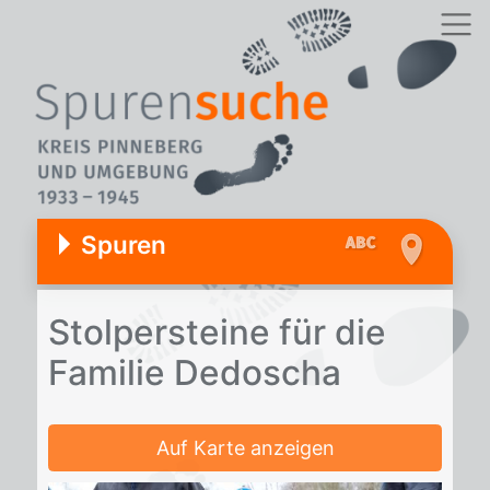
Spuren
Stol­per­stei­ne für die
Fa­mi­lie De­do­scha
Auf Karte anzeigen