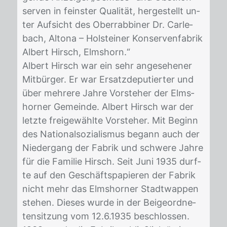
ser­ven in feins­ter Qua­li­tät, her­ge­stellt un­
ter Auf­sicht des Ober­rab­bi­ner Dr. Car­le­
bach, Al­to­na – Hol­stei­ner Kon­ser­ven­fa­brik
Al­bert Hirsch, Elms­horn.“
Al­bert Hirsch war ein sehr an­ge­se­he­ner
Mit­bür­ger. Er war Er­satz­de­pu­tier­ter und
über meh­re­re Jah­re Vor­ste­her der Elms­
hor­ner Ge­mein­de. Al­bert Hirsch war der
letz­te frei­ge­wähl­te Vor­ste­her. Mit Be­ginn
des Na­tio­nal­so­zia­lis­mus be­gann auch der
Nie­der­gang der Fa­brik und schwe­re Jah­re
für die Fa­mi­lie Hirsch. Seit Juni 1935 durf­
te auf den Ge­schäfts­pa­pie­ren der Fa­brik
nicht mehr das Elms­hor­ner Stadt­wap­pen
ste­hen. Die­ses wur­de in der Bei­ge­ord­ne­
ten­sit­zung vom 12.6.1935 be­schlos­sen.