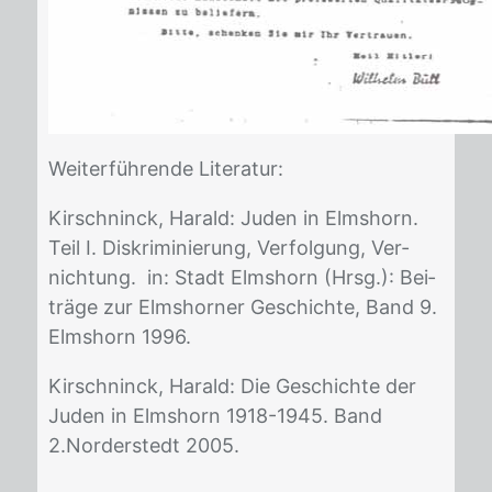
Wei­ter­füh­ren­de Li­te­ra­tur:
Kir­sch­ninck, Ha­rald: Ju­den in Elms­horn.
Teil I. Dis­kri­mi­nie­rung, Ver­fol­gung, Ver­
nich­tung. in: Stadt Elms­horn (Hrsg.): Bei­
trä­ge zur Elms­hor­ner Ge­schich­te, Band 9.
Elms­horn 1996.
Kir­sch­ninck, Ha­rald: Die Ge­schich­te der
Ju­den in Elms­horn 1918-1945. Band
2.Nor­der­stedt 2005.