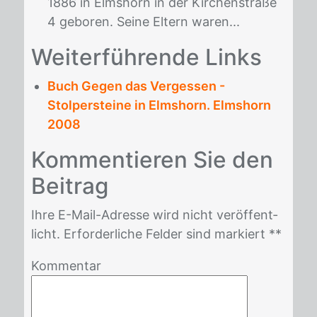
1886 in Elmshorn in der Kirchenstraße
4 geboren. Seine Eltern waren...
Wei­ter­füh­ren­de Links
Buch Gegen das Vergessen -
Stolpersteine in Elmshorn. Elmshorn
2008
Kom­men­tie­ren Sie den
Bei­trag
Ihre E-Mail-Adres­se wird nicht ver­öf­fent­
licht. Er­for­der­li­che Fel­der sind mar­kiert *
*
Kommentar