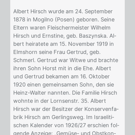
Al­bert Hirsch wur­de am 24. Sep­tem­ber
1878 in Mo­gil­no (Po­sen) ge­bo­ren. Sei­ne
El­tern wa­ren Flei­scher­meis­ter Wil­helm
Hirsch und Ern­sti­ne, geb. Bas­zyns­ka. Al­
bert hei­ra­te­te am 15. No­vem­ber 1919 in
Elms­horn sei­ne Frau Ger­trud, geb.
Schmerl. Ger­trud war Wit­we und brach­te
ih­ren Sohn Horst mit in die Ehe. Al­bert
und Ger­trud be­ka­men am 16. Ok­to­ber
1920 ei­nen ge­mein­sa­men Sohn, den sie
Heinz-Wal­ter nann­ten. Die Fa­mi­lie Hirsch
wohn­te in der Lorn­sen­str. 35. Al­bert
Hirsch war der Be­sit­zer der Kon­ser­ven­fa­
brik Hirsch am Ger­lings­weg. Im Is­rae­li­ti­
schen Ka­len­der von 1926/​27 er­schien fol­
gen­de An­zei­ge: „Ge­mü­se- und Obst­kon­