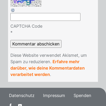
CAPTCHA Code
*
Die­se Web­site ver­wen­det Akis­met, um
Spam zu re­du­zie­ren.
Erfahre mehr
darüber, wie deine Kommentardaten
verarbeitet werden
.
Datenschutz
Impressum
Spenden