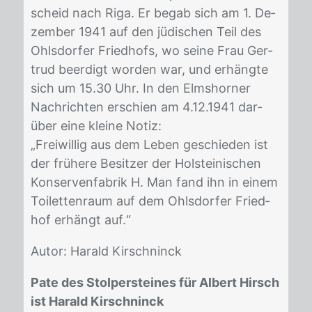
scheid nach Riga. Er be­gab sich am 1. De­
zem­ber 1941 auf den jü­di­schen Teil des
Ohls­dor­fer Fried­hofs, wo sei­ne Frau Ger­
trud be­er­digt wor­den war, und er­häng­te
sich um 15.30 Uhr. In den Elms­hor­ner
Nach­rich­ten er­schien am 4.12.1941 dar­
über eine klei­ne No­tiz:
„Frei­wil­lig aus dem Le­ben ge­schie­den ist
der frü­he­re Be­sit­zer der Hol­stei­ni­schen
Kon­ser­ven­fa­brik H. Man fand ihn in ei­nem
Toi­let­ten­raum auf dem Ohls­dor­fer Fried­
hof er­hängt auf.“
Au­tor: Ha­rald Kir­sch­ninck
Pate des Stolpersteines für Albert Hirsch
ist Harald Kirschninck