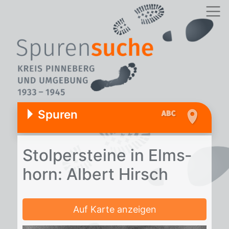
Spuren
Stol­per­stei­ne in Elms­
horn: Al­bert Hirsch
Auf Karte anzeigen