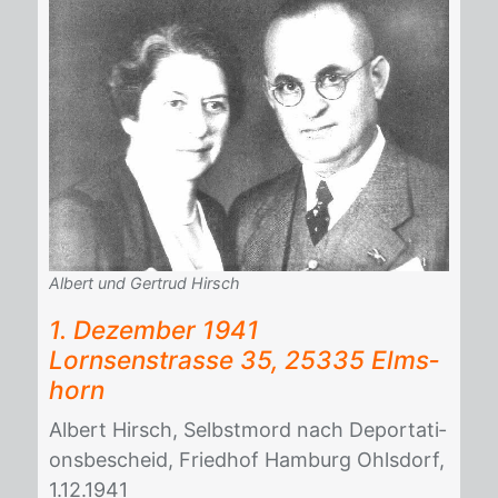
Albert und Gertrud Hirsch
1. De­zem­ber 1941
Lorn­sen­stras­se 35, 25335 Elms­
horn
Al­bert Hirsch, Selbst­mord nach De­por­ta­ti­
ons­be­scheid, Fried­hof Ham­burg Ohls­dorf,
1.12.1941