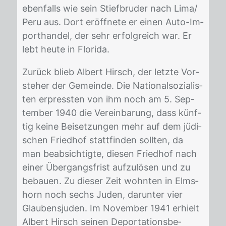
eben­falls wie sein Stief­bru­der nach Lima/​
Peru aus. Dort er­öff­ne­te er ei­nen Auto-Im­
port­han­del, der sehr er­folg­reich war. Er
lebt heu­te in Flo­ri­da.
Zu­rück blieb Al­bert Hirsch, der letz­te Vor­
ste­her der Ge­mein­de. Die Na­tio­nal­so­zia­lis­
ten er­press­ten von ihm noch am 5. Sep­
tem­ber 1940 die Ver­ein­ba­rung, dass künf­
tig kei­ne Bei­set­zun­gen mehr auf dem jü­di­
schen Fried­hof statt­fin­den soll­ten, da
man be­ab­sich­tig­te, die­sen Fried­hof nach
ei­ner Über­g­angs­frist auf­zu­lö­sen und zu
be­bau­en. Zu die­ser Zeit wohn­ten in Elms­
horn noch sechs Ju­den, dar­un­ter vier
Glau­bens­ju­den. Im No­vem­ber 1941 er­hielt
Al­bert Hirsch sei­nen De­por­ta­ti­ons­be­