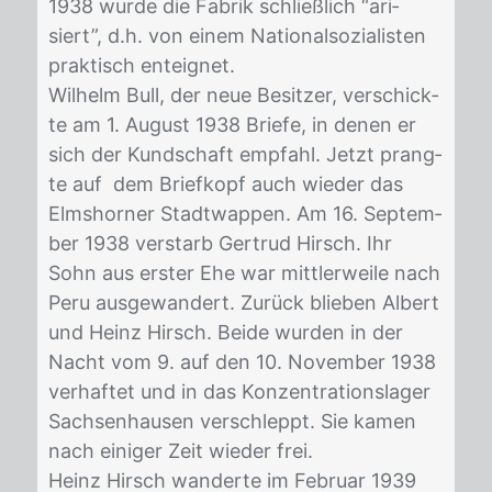
1938 wur­de die Fa­brik schließ­lich “ari­
siert”, d.h. von ei­nem Na­tio­nal­so­zia­lis­ten
prak­tisch ent­eig­net.
Wil­helm Bull, der neue Be­sit­zer, ver­schick­
te am 1. Au­gust 1938 Brie­fe, in de­nen er
sich der Kund­schaft emp­fahl. Jetzt prang­
te auf dem Brief­kopf auch wie­der das
Elms­hor­ner Stadt­wap­pen. Am 16. Sep­tem­
ber 1938 ver­starb Ger­trud Hirsch. Ihr
Sohn aus ers­ter Ehe war mitt­ler­wei­le nach
Peru aus­ge­wan­dert. Zu­rück blie­ben Al­bert
und Heinz Hirsch. Bei­de wur­den in der
Nacht vom 9. auf den 10. No­vem­ber 1938
ver­haf­tet und in das Kon­zen­tra­ti­ons­la­ger
Sach­sen­hau­sen ver­schleppt. Sie ka­men
nach ei­ni­ger Zeit wie­der frei.
Heinz Hirsch wan­der­te im Fe­bru­ar 1939